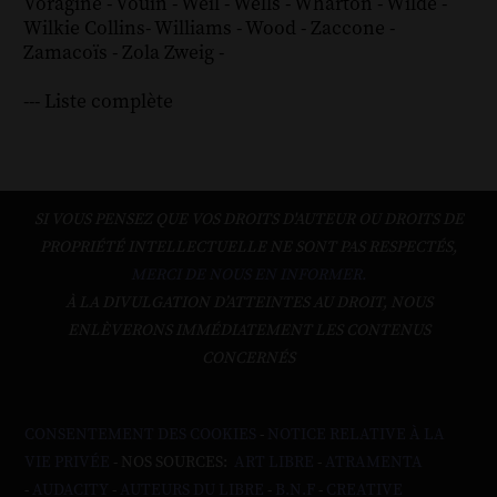
Voragine
-
Vouin
-
Weil
-
Wells
-
Wharton
-
Wilde
-
Wilkie Collins
-
Williams
-
Wood
-
Zaccone
-
Zamacoïs
-
Zola
Zweig
-
--- Liste complète
SI VOUS PENSEZ QUE VOS DROITS D'AUTEUR OU DROITS DE
PROPRIÉTÉ INTELLECTUELLE NE SONT PAS RESPECTÉS,
MERCI DE NOUS EN INFORMER.
À LA DIVULGATION D’ATTEINTES AU DROIT, NOUS
ENLÈVERONS IMMÉDIATEMENT LES CONTENUS
CONCERNÉS
CONSENTEMENT DES COOKIES
-
NOTICE RELATIVE À LA
VIE PRIVÉE
- NOS SOURCES:
ART LIBRE
-
ATRAMENTA
-
AUDACITY
-
AUTEURS DU LIBRE
-
B.N.F
-
CREATIVE