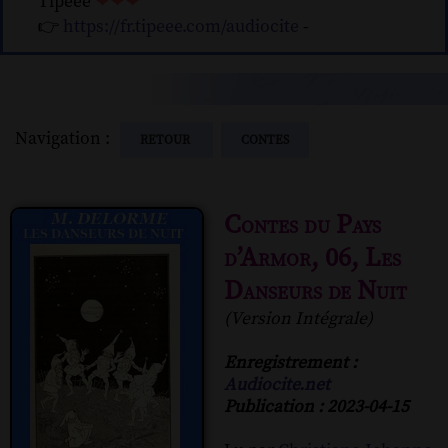
Tipeee
❤❤❤
👉
https://fr.tipeee.com/audiocite
-
Navigation :
RETOUR
CONTES
Contes du Pays
d’Armor, 06, Les
Danseurs de Nuit
(Version Intégrale)
Enregistrement :
Audiocite.net
Publication : 2023-04-15