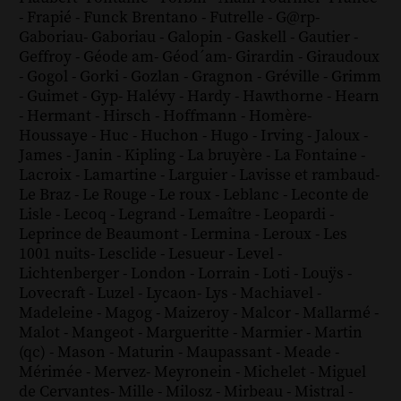
-
Frapié
-
Funck Brentano
-
Futrelle
-
G@rp
-
Gaboriau
-
Gaboriau
-
Galopin
-
Gaskell
-
Gautier
-
Geffroy
-
Géode am
-
Géod´am
-
Girardin
-
Giraudoux
-
Gogol
-
Gorki
-
Gozlan
-
Gragnon
-
Gréville
-
Grimm
-
Guimet
-
Gyp
-
Halévy
-
Hardy
-
Hawthorne
-
Hearn
-
Hermant
-
Hirsch
-
Hoffmann
-
Homère
-
Houssaye
-
Huc
-
Huchon
-
Hugo
-
Irving
-
Jaloux
-
James
-
Janin
-
Kipling
-
La bruyère
-
La Fontaine
-
Lacroix
-
Lamartine
-
Larguier
-
Lavisse et rambaud
-
Le Braz
-
Le Rouge
-
Le roux
-
Leblanc
-
Leconte de
Lisle
-
Lecoq
-
Legrand
-
Lemaître
-
Leopardi
-
Leprince de Beaumont
-
Lermina
-
Leroux
-
Les
1001 nuits
-
Lesclide
-
Lesueur
-
Level
-
Lichtenberger
-
London
-
Lorrain
-
Loti
-
Louÿs
-
Lovecraft
-
Luzel
-
Lycaon
-
Lys
-
Machiavel
-
Madeleine
-
Magog
-
Maizeroy
-
Malcor
-
Mallarmé
-
Malot
-
Mangeot
-
Margueritte
-
Marmier
-
Martin
(qc)
-
Mason
-
Maturin
-
Maupassant
-
Meade
-
Mérimée
-
Mervez
-
Meyronein
-
Michelet
-
Miguel
de Cervantes
-
Mille
-
Milosz
-
Mirbeau
-
Mistral
-