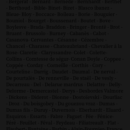
-
Bergerat
-
Bernard
-
Bernède
-
Bernhardt
-
Berthet
-
Berthoud
-
Bible
-
Binet
-
Bizet
-
Blasco ibanez
-
Bleue
-
Bloy
-
Boccace
-
Boileau
-
Borie
-
Bouguier
-
Bouniol
-
Bourget
-
Boussenard
-
Boutet
-
Bove
-
Boylesve
-
Brada
-
Braddon
-
Bringer
-
Brontë
-
Brot
-
Bruant
-
Brussolo
-
Burney
-
Cabanès
-
Cabot
-
Casanova
-
Cervantes
-
Césanne
-
Cézembre
-
Chancel
-
Charasse
-
Chateaubriand
-
Chevalier à la
Rose
-
Claretie
-
Claryssandre
-
Colet
-
Colette
-
Collins
-
Comtesse de ségur
-
Conan Doyle
-
Coppee
-
Coppée
-
Corday
-
Corneille
-
Corthis
-
Cory
-
Courteline
-
Darrig
-
Daudet
-
Daumal
-
De nerval
-
De pourtalès
-
De renneville
-
De staël
-
De vesly
-
Decarreau
-
Del
-
Delarue mardrus
-
Delattre
-
Delly
-
Delorme
-
Demercastel
-
Derys
-
Desbordes Valmore
-
Dickens
-
Diderot
-
Dionne
-
Dostoïevski
-
Dourliac
-
Droz
-
Du boisgobey
-
Du gouezou vraz
-
Dumas
-
Dumas fils
-
Duruy
-
Duvernois
-
Eberhardt
-
Eluard
-
Esquiros
-
Essarts
-
Fabre
-
Faguet
-
Fée
-
Fénice
-
Féré
-
Feuillet
-
Féval
-
Feydeau
-
Filiatreault
-
Flat
-
Flaubert
-
Fontaine
-
Forbin
-
Alain-Fournier
-
France