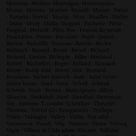
Moinaux
-
Molière
-
Montaigne
-
Montesquieu
-
Moran
-
Moreau
-
Mortier
-
Moselli
-
Musset
-
Naïmi
-
Navarre
-
Nerval
-
Nicolaï
-
Nion
-
Noailles
-
Nodier
-
Orain
-
Orczy
-
Ouida
-
Ourgant
-
Pacherie
-
Pavie
-
Pergaud
-
Perrault
-
Pitre
-
Poe
-
Ponson du terrail
-
Pouchkine
-
Proust
-
Pucciano
-
Pujol
-
Qaderi
-
Racine
-
Radcliffe
-
Rameau
-
Ramuz
-
Reclus
-
Reibrach
-
Renard
-
Reuzé
-
Révoil
-
Richard
-
Richard - Gaston
-
Richepin
-
Rilke
-
Rimbaud
-
Robert
-
Rochefort
-
Roger
-
Rolland
-
Ronsard
-
Rosny
-
Rosny aîné
-
Rosny_aîné
-
Rostand
-
Rousseau
-
Sacher masoch
-
Sade
-
Saint victor
-
Sainte beuve
-
Sand
-
Sazie
-
Scholl
-
Schwab
-
Schwob
-
Scott
-
Serena
-
Shakespeare
-
Silion
-
Silvestre
-
Snakebzh
-
Steel
-
Stendhal
-
Stevenson
-
Sue
-
Suétone
-
T. combe
-
Tchekhov
-
Theuriet
-
Thoreau
-
Tolstoï (L)
-
Tourgueniev
-
Trollope
-
Twain
-
Valdagne
-
Valéry
-
Vallès
-
Van offel
-
Vannereux
-
Vasari
-
Vély
-
Verlaine
-
Verne
-
Vidocq
-
Vigny
-
Villiers de l´isle adam
-
Vincent
-
Voltaire
-