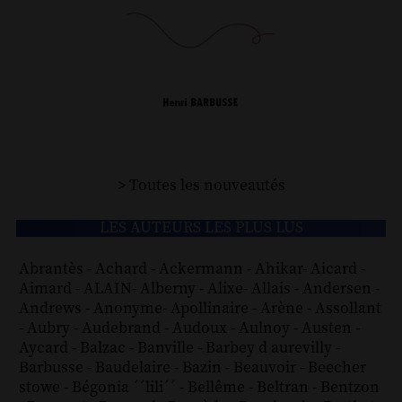
> Toutes les nouveautés
LES AUTEURS LES PLUS LUS
Abrantès
-
Achard
-
Ackermann
-
Ahikar
-
Aicard
-
Aimard
-
ALAIN
-
Alberny
-
Alixe
-
Allais
-
Andersen
-
Andrews
-
Anonyme
-
Apollinaire
-
Arène
-
Assollant
-
Aubry
-
Audebrand
-
Audoux
-
Aulnoy
-
Austen
-
Aycard
-
Balzac
-
Banville
-
Barbey d aurevilly
-
Barbusse
-
Baudelaire
-
Bazin
-
Beauvoir
-
Beecher
stowe
-
Bégonia ´´lili´´
-
Bellême
-
Beltran
-
Bentzon