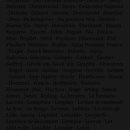
Decarreau
-
Del
-
Delarue mardrus
-
Delattre
-
Delly
-
Delorme
-
Demercastel
-
Derys
-
Desbordes Valmore
-
Dickens
-
Diderot
-
Dionne
-
Dostoïevski
-
Dourliac
-
Droz
-
Du boisgobey
-
Du gouezou vraz
-
Dumas
-
Dumas fils
-
Duruy
-
Duvernois
-
Eberhardt
-
Eluard
-
Esquiros
-
Essarts
-
Fabre
-
Faguet
-
Fée
-
Fénice
-
Féré
-
Feuillet
-
Féval
-
Feydeau
-
Filiatreault
-
Flat
-
Flaubert
-
Fontaine
-
Forbin
-
Alain-Fournier
-
France
-
Frapié
-
Funck Brentano
-
Futrelle
-
G@rp
-
Gaboriau
-
Gaboriau
-
Galopin
-
Gaskell
-
Gautier
-
Geffroy
-
Géode am
-
Géod´am
-
Girardin
-
Giraudoux
-
Gogol
-
Gorki
-
Gozlan
-
Gragnon
-
Gréville
-
Grimm
-
Guimet
-
Gyp
-
Halévy
-
Hardy
-
Hawthorne
-
Hearn
-
Hermant
-
Hirsch
-
Hoffmann
-
Homère
-
Houssaye
-
Huc
-
Huchon
-
Hugo
-
Irving
-
Jaloux
-
James
-
Janin
-
Kipling
-
La bruyère
-
La Fontaine
-
Lacroix
-
Lamartine
-
Larguier
-
Lavisse et rambaud
-
Le Braz
-
Le Rouge
-
Le roux
-
Leblanc
-
Leconte de
Lisle
-
Lecoq
-
Legrand
-
Lemaître
-
Leopardi
-
Leprince de Beaumont
-
Lermina
-
Leroux
-
Les
1001 nuits
-
Lesclide
-
Lesueur
-
Level
-