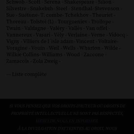
Schwob
-
Scott
-
Serena
-
Shakespeare
-
Silion
-
Silvestre
-
Snakebzh
-
Steel
-
Stendhal
-
Stevenson
-
Sue
-
Suétone
-
T. combe
-
Tchekhov
-
Theuriet
-
Thoreau
-
Tolstoï (L)
-
Tourgueniev
-
Trollope
-
Twain
-
Valdagne
-
Valéry
-
Vallès
-
Van offel
-
Vannereux
-
Vasari
-
Vély
-
Verlaine
-
Verne
-
Vidocq
-
Vigny
-
Villiers de l´isle adam
-
Vincent
-
Voltaire
-
Voragine
-
Vouin
-
Weil
-
Wells
-
Wharton
-
Wilde
-
Wilkie Collins
-
Williams
-
Wood
-
Zaccone
-
Zamacoïs
-
Zola
Zweig
-
--- Liste complète
SI VOUS PENSEZ QUE VOS DROITS D'AUTEUR OU DROITS DE
PROPRIÉTÉ INTELLECTUELLE NE SONT PAS RESPECTÉS,
MERCI DE NOUS EN INFORMER.
À LA DIVULGATION D’ATTEINTES AU DROIT, NOUS