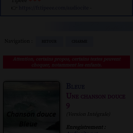
Tipeee
❤❤❤
👉
https://fr.tipeee.com/audiocite
-
Navigation :
RETOUR
CHARME
Attention, certains propos, certains textes peuvent
choquer, notamment les enfants.
Bleue
Une chanson douce
9
(Version Intégrale)
Enregistrement :