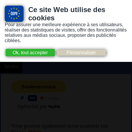
Ce site Web utilise des
cookies
Pour assurer une meilleure expérience à ses utilisateurs,
Version pour personnes mal-voyantes ou non-voyantes
réaliser des statistiques de visites, offrir des fonctionnalités
relatives aux médias sociaux, proposer des publicités
ciblées.
Menu
Optimisé par
Vous pouvez également nous soutenir sur