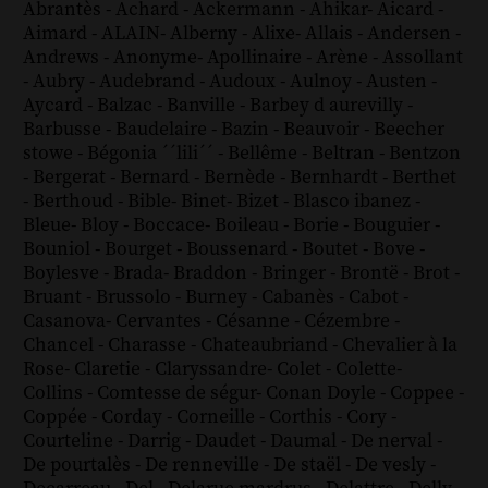
Abrantès
-
Achard
-
Ackermann
-
Ahikar
-
Aicard
-
Aimard
-
ALAIN
-
Alberny
-
Alixe
-
Allais
-
Andersen
-
Andrews
-
Anonyme
-
Apollinaire
-
Arène
-
Assollant
-
Aubry
-
Audebrand
-
Audoux
-
Aulnoy
-
Austen
-
Aycard
-
Balzac
-
Banville
-
Barbey d aurevilly
-
Barbusse
-
Baudelaire
-
Bazin
-
Beauvoir
-
Beecher
stowe
-
Bégonia ´´lili´´
-
Bellême
-
Beltran
-
Bentzon
-
Bergerat
-
Bernard
-
Bernède
-
Bernhardt
-
Berthet
-
Berthoud
-
Bible
-
Binet
-
Bizet
-
Blasco ibanez
-
Bleue
-
Bloy
-
Boccace
-
Boileau
-
Borie
-
Bouguier
-
Bouniol
-
Bourget
-
Boussenard
-
Boutet
-
Bove
-
Boylesve
-
Brada
-
Braddon
-
Bringer
-
Brontë
-
Brot
-
Bruant
-
Brussolo
-
Burney
-
Cabanès
-
Cabot
-
Casanova
-
Cervantes
-
Césanne
-
Cézembre
-
Chancel
-
Charasse
-
Chateaubriand
-
Chevalier à la
Rose
-
Claretie
-
Claryssandre
-
Colet
-
Colette
-
Collins
-
Comtesse de ségur
-
Conan Doyle
-
Coppee
-
Coppée
-
Corday
-
Corneille
-
Corthis
-
Cory
-
Courteline
-
Darrig
-
Daudet
-
Daumal
-
De nerval
-
De pourtalès
-
De renneville
-
De staël
-
De vesly
-