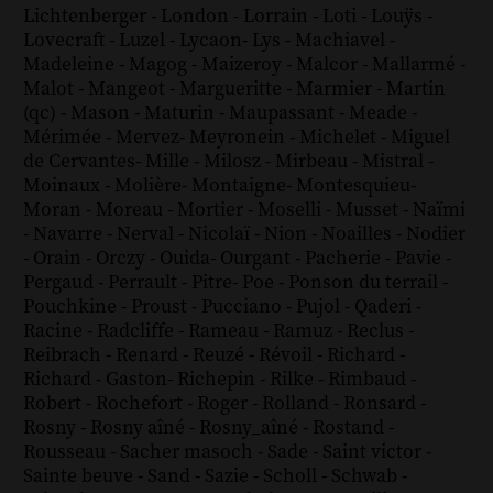
Lichtenberger
-
London
-
Lorrain
-
Loti
-
Louÿs
-
Lovecraft
-
Luzel
-
Lycaon
-
Lys
-
Machiavel
-
Madeleine
-
Magog
-
Maizeroy
-
Malcor
-
Mallarmé
-
Malot
-
Mangeot
-
Margueritte
-
Marmier
-
Martin
(qc)
-
Mason
-
Maturin
-
Maupassant
-
Meade
-
Mérimée
-
Mervez
-
Meyronein
-
Michelet
-
Miguel
de Cervantes
-
Mille
-
Milosz
-
Mirbeau
-
Mistral
-
Moinaux
-
Molière
-
Montaigne
-
Montesquieu
-
Moran
-
Moreau
-
Mortier
-
Moselli
-
Musset
-
Naïmi
-
Navarre
-
Nerval
-
Nicolaï
-
Nion
-
Noailles
-
Nodier
-
Orain
-
Orczy
-
Ouida
-
Ourgant
-
Pacherie
-
Pavie
-
Pergaud
-
Perrault
-
Pitre
-
Poe
-
Ponson du terrail
-
Pouchkine
-
Proust
-
Pucciano
-
Pujol
-
Qaderi
-
Racine
-
Radcliffe
-
Rameau
-
Ramuz
-
Reclus
-
Reibrach
-
Renard
-
Reuzé
-
Révoil
-
Richard
-
Richard - Gaston
-
Richepin
-
Rilke
-
Rimbaud
-
Robert
-
Rochefort
-
Roger
-
Rolland
-
Ronsard
-
Rosny
-
Rosny aîné
-
Rosny_aîné
-
Rostand
-
Rousseau
-
Sacher masoch
-
Sade
-
Saint victor
-
Sainte beuve
-
Sand
-
Sazie
-
Scholl
-
Schwab
-