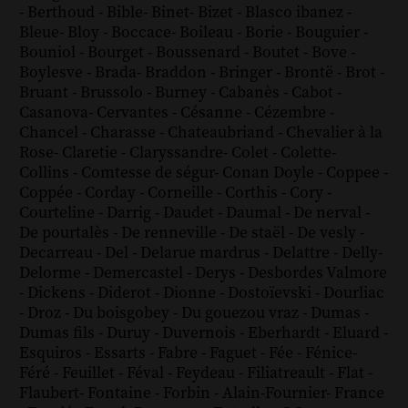
-
Berthoud
-
Bible
-
Binet
-
Bizet
-
Blasco ibanez
-
Bleue
-
Bloy
-
Boccace
-
Boileau
-
Borie
-
Bouguier
-
Bouniol
-
Bourget
-
Boussenard
-
Boutet
-
Bove
-
Boylesve
-
Brada
-
Braddon
-
Bringer
-
Brontë
-
Brot
-
Bruant
-
Brussolo
-
Burney
-
Cabanès
-
Cabot
-
Casanova
-
Cervantes
-
Césanne
-
Cézembre
-
Chancel
-
Charasse
-
Chateaubriand
-
Chevalier à la
Rose
-
Claretie
-
Claryssandre
-
Colet
-
Colette
-
Collins
-
Comtesse de ségur
-
Conan Doyle
-
Coppee
-
Coppée
-
Corday
-
Corneille
-
Corthis
-
Cory
-
Courteline
-
Darrig
-
Daudet
-
Daumal
-
De nerval
-
De pourtalès
-
De renneville
-
De staël
-
De vesly
-
Decarreau
-
Del
-
Delarue mardrus
-
Delattre
-
Delly
-
Delorme
-
Demercastel
-
Derys
-
Desbordes Valmore
-
Dickens
-
Diderot
-
Dionne
-
Dostoïevski
-
Dourliac
-
Droz
-
Du boisgobey
-
Du gouezou vraz
-
Dumas
-
Dumas fils
-
Duruy
-
Duvernois
-
Eberhardt
-
Eluard
-
Esquiros
-
Essarts
-
Fabre
-
Faguet
-
Fée
-
Fénice
-
Féré
-
Feuillet
-
Féval
-
Feydeau
-
Filiatreault
-
Flat
-
Flaubert
-
Fontaine
-
Forbin
-
Alain-Fournier
-
France