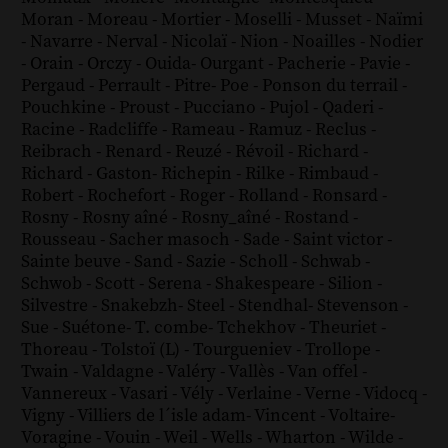
Moran
-
Moreau
-
Mortier
-
Moselli
-
Musset
-
Naïmi
-
Navarre
-
Nerval
-
Nicolaï
-
Nion
-
Noailles
-
Nodier
-
Orain
-
Orczy
-
Ouida
-
Ourgant
-
Pacherie
-
Pavie
-
Pergaud
-
Perrault
-
Pitre
-
Poe
-
Ponson du terrail
-
Pouchkine
-
Proust
-
Pucciano
-
Pujol
-
Qaderi
-
Racine
-
Radcliffe
-
Rameau
-
Ramuz
-
Reclus
-
Reibrach
-
Renard
-
Reuzé
-
Révoil
-
Richard
-
Richard - Gaston
-
Richepin
-
Rilke
-
Rimbaud
-
Robert
-
Rochefort
-
Roger
-
Rolland
-
Ronsard
-
Rosny
-
Rosny aîné
-
Rosny_aîné
-
Rostand
-
Rousseau
-
Sacher masoch
-
Sade
-
Saint victor
-
Sainte beuve
-
Sand
-
Sazie
-
Scholl
-
Schwab
-
Schwob
-
Scott
-
Serena
-
Shakespeare
-
Silion
-
Silvestre
-
Snakebzh
-
Steel
-
Stendhal
-
Stevenson
-
Sue
-
Suétone
-
T. combe
-
Tchekhov
-
Theuriet
-
Thoreau
-
Tolstoï (L)
-
Tourgueniev
-
Trollope
-
Twain
-
Valdagne
-
Valéry
-
Vallès
-
Van offel
-
Vannereux
-
Vasari
-
Vély
-
Verlaine
-
Verne
-
Vidocq
-
Vigny
-
Villiers de l´isle adam
-
Vincent
-
Voltaire
-
Voragine
-
Vouin
-
Weil
-
Wells
-
Wharton
-
Wilde
-