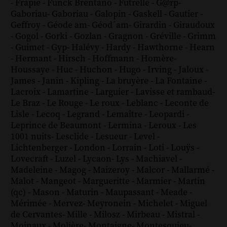
-
Frapié
-
Funck Brentano
-
Futrelle
-
G@rp
-
Gaboriau
-
Gaboriau
-
Galopin
-
Gaskell
-
Gautier
-
Geffroy
-
Géode am
-
Géod´am
-
Girardin
-
Giraudoux
-
Gogol
-
Gorki
-
Gozlan
-
Gragnon
-
Gréville
-
Grimm
-
Guimet
-
Gyp
-
Halévy
-
Hardy
-
Hawthorne
-
Hearn
-
Hermant
-
Hirsch
-
Hoffmann
-
Homère
-
Houssaye
-
Huc
-
Huchon
-
Hugo
-
Irving
-
Jaloux
-
James
-
Janin
-
Kipling
-
La bruyère
-
La Fontaine
-
Lacroix
-
Lamartine
-
Larguier
-
Lavisse et rambaud
-
Le Braz
-
Le Rouge
-
Le roux
-
Leblanc
-
Leconte de
Lisle
-
Lecoq
-
Legrand
-
Lemaître
-
Leopardi
-
Leprince de Beaumont
-
Lermina
-
Leroux
-
Les
1001 nuits
-
Lesclide
-
Lesueur
-
Level
-
Lichtenberger
-
London
-
Lorrain
-
Loti
-
Louÿs
-
Lovecraft
-
Luzel
-
Lycaon
-
Lys
-
Machiavel
-
Madeleine
-
Magog
-
Maizeroy
-
Malcor
-
Mallarmé
-
Malot
-
Mangeot
-
Margueritte
-
Marmier
-
Martin
(qc)
-
Mason
-
Maturin
-
Maupassant
-
Meade
-
Mérimée
-
Mervez
-
Meyronein
-
Michelet
-
Miguel
de Cervantes
-
Mille
-
Milosz
-
Mirbeau
-
Mistral
-
Moinaux
-
Molière
-
Montaigne
-
Montesquieu
-