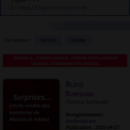
Tipeee
❤❤❤
👉
https://fr.tipeee.com/audiocite
-
Navigation :
RETOUR
CHARME
Attention, certains propos, certains textes peuvent
choquer, notamment les enfants.
Bleue
Surprises
(Version Intégrale)
Enregistrement :
Audiocite.net
Publication : 2020-04-27