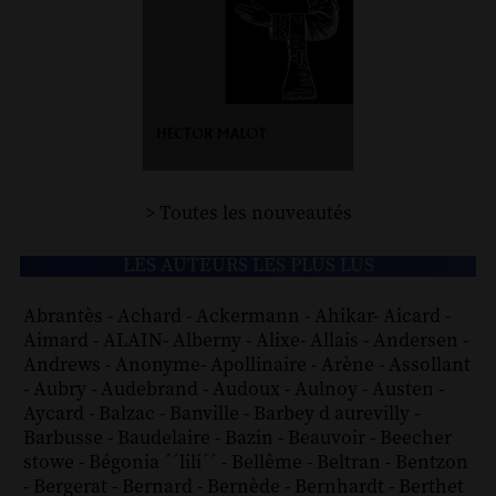
> Toutes les nouveautés
LES AUTEURS LES PLUS LUS
Abrantès
-
Achard
-
Ackermann
-
Ahikar
-
Aicard
-
Aimard
-
ALAIN
-
Alberny
-
Alixe
-
Allais
-
Andersen
-
Andrews
-
Anonyme
-
Apollinaire
-
Arène
-
Assollant
-
Aubry
-
Audebrand
-
Audoux
-
Aulnoy
-
Austen
-
Aycard
-
Balzac
-
Banville
-
Barbey d aurevilly
-
Barbusse
-
Baudelaire
-
Bazin
-
Beauvoir
-
Beecher
stowe
-
Bégonia ´´lili´´
-
Bellême
-
Beltran
-
Bentzon
-
Bergerat
-
Bernard
-
Bernède
-
Bernhardt
-
Berthet