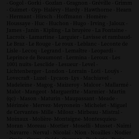
-
Gogol
-
Gorki
-
Gozlan
-
Gragnon
-
Gréville
-
Grimm
-
Guimet
-
Gyp
-
Halévy
-
Hardy
-
Hawthorne
-
Hearn
-
Hermant
-
Hirsch
-
Hoffmann
-
Homère
-
Houssaye
-
Huc
-
Huchon
-
Hugo
-
Irving
-
Jaloux
-
James
-
Janin
-
Kipling
-
La bruyère
-
La Fontaine
-
Lacroix
-
Lamartine
-
Larguier
-
Lavisse et rambaud
-
Le Braz
-
Le Rouge
-
Le roux
-
Leblanc
-
Leconte de
Lisle
-
Lecoq
-
Legrand
-
Lemaître
-
Leopardi
-
Leprince de Beaumont
-
Lermina
-
Leroux
-
Les
1001 nuits
-
Lesclide
-
Lesueur
-
Level
-
Lichtenberger
-
London
-
Lorrain
-
Loti
-
Louÿs
-
Lovecraft
-
Luzel
-
Lycaon
-
Lys
-
Machiavel
-
Madeleine
-
Magog
-
Maizeroy
-
Malcor
-
Mallarmé
-
Malot
-
Mangeot
-
Margueritte
-
Marmier
-
Martin
(qc)
-
Mason
-
Maturin
-
Maupassant
-
Meade
-
Mérimée
-
Mervez
-
Meyronein
-
Michelet
-
Miguel
de Cervantes
-
Mille
-
Milosz
-
Mirbeau
-
Mistral
-
Moinaux
-
Molière
-
Montaigne
-
Montesquieu
-
Moran
-
Moreau
-
Mortier
-
Moselli
-
Musset
-
Naïmi
-
Navarre
-
Nerval
-
Nicolaï
-
Nion
-
Noailles
-
Nodier