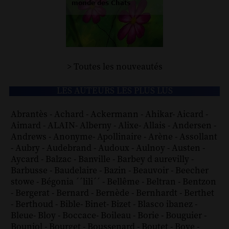
> Toutes les nouveautés
LES AUTEURS LES PLUS LUS
Abrantès
-
Achard
-
Ackermann
-
Ahikar
-
Aicard
-
Aimard
-
ALAIN
-
Alberny
-
Alixe
-
Allais
-
Andersen
-
Andrews
-
Anonyme
-
Apollinaire
-
Arène
-
Assollant
-
Aubry
-
Audebrand
-
Audoux
-
Aulnoy
-
Austen
-
Aycard
-
Balzac
-
Banville
-
Barbey d aurevilly
-
Barbusse
-
Baudelaire
-
Bazin
-
Beauvoir
-
Beecher
stowe
-
Bégonia ´´lili´´
-
Bellême
-
Beltran
-
Bentzon
-
Bergerat
-
Bernard
-
Bernède
-
Bernhardt
-
Berthet
-
Berthoud
-
Bible
-
Binet
-
Bizet
-
Blasco ibanez
-
Bleue
-
Bloy
-
Boccace
-
Boileau
-
Borie
-
Bouguier
-
Bouniol
-
Bourget
-
Boussenard
-
Boutet
-
Bove
-