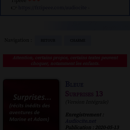
Tipeee
❤❤❤
👉
https://fr.tipeee.com/audiocite
-
Navigation :
RETOUR
CHARME
Attention, certains propos, certains textes peuvent
choquer, notamment les enfants.
Bleue
Surprises 13
(Version Intégrale)
Enregistrement :
Audiocite.net
Publication : 2020-05-13