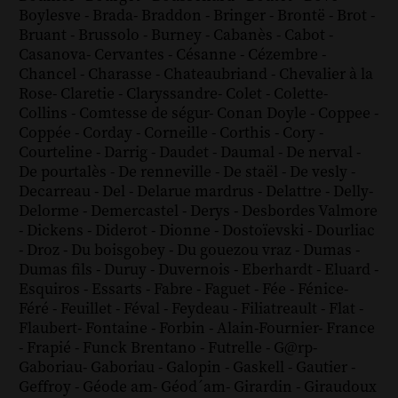
Boylesve
-
Brada
-
Braddon
-
Bringer
-
Brontë
-
Brot
-
Bruant
-
Brussolo
-
Burney
-
Cabanès
-
Cabot
-
Casanova
-
Cervantes
-
Césanne
-
Cézembre
-
Chancel
-
Charasse
-
Chateaubriand
-
Chevalier à la
Rose
-
Claretie
-
Claryssandre
-
Colet
-
Colette
-
Collins
-
Comtesse de ségur
-
Conan Doyle
-
Coppee
-
Coppée
-
Corday
-
Corneille
-
Corthis
-
Cory
-
Courteline
-
Darrig
-
Daudet
-
Daumal
-
De nerval
-
De pourtalès
-
De renneville
-
De staël
-
De vesly
-
Decarreau
-
Del
-
Delarue mardrus
-
Delattre
-
Delly
-
Delorme
-
Demercastel
-
Derys
-
Desbordes Valmore
-
Dickens
-
Diderot
-
Dionne
-
Dostoïevski
-
Dourliac
-
Droz
-
Du boisgobey
-
Du gouezou vraz
-
Dumas
-
Dumas fils
-
Duruy
-
Duvernois
-
Eberhardt
-
Eluard
-
Esquiros
-
Essarts
-
Fabre
-
Faguet
-
Fée
-
Fénice
-
Féré
-
Feuillet
-
Féval
-
Feydeau
-
Filiatreault
-
Flat
-
Flaubert
-
Fontaine
-
Forbin
-
Alain-Fournier
-
France
-
Frapié
-
Funck Brentano
-
Futrelle
-
G@rp
-
Gaboriau
-
Gaboriau
-
Galopin
-
Gaskell
-
Gautier
-
Geffroy
-
Géode am
-
Géod´am
-
Girardin
-
Giraudoux