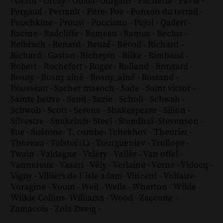
-
Orain
-
Orczy
-
Ouida
-
Ourgant
-
Pacherie
-
Pavie
-
Pergaud
-
Perrault
-
Pitre
-
Poe
-
Ponson du terrail
-
Pouchkine
-
Proust
-
Pucciano
-
Pujol
-
Qaderi
-
Racine
-
Radcliffe
-
Rameau
-
Ramuz
-
Reclus
-
Reibrach
-
Renard
-
Reuzé
-
Révoil
-
Richard
-
Richard - Gaston
-
Richepin
-
Rilke
-
Rimbaud
-
Robert
-
Rochefort
-
Roger
-
Rolland
-
Ronsard
-
Rosny
-
Rosny aîné
-
Rosny_aîné
-
Rostand
-
Rousseau
-
Sacher masoch
-
Sade
-
Saint victor
-
Sainte beuve
-
Sand
-
Sazie
-
Scholl
-
Schwab
-
Schwob
-
Scott
-
Serena
-
Shakespeare
-
Silion
-
Silvestre
-
Snakebzh
-
Steel
-
Stendhal
-
Stevenson
-
Sue
-
Suétone
-
T. combe
-
Tchekhov
-
Theuriet
-
Thoreau
-
Tolstoï (L)
-
Tourgueniev
-
Trollope
-
Twain
-
Valdagne
-
Valéry
-
Vallès
-
Van offel
-
Vannereux
-
Vasari
-
Vély
-
Verlaine
-
Verne
-
Vidocq
-
Vigny
-
Villiers de l´isle adam
-
Vincent
-
Voltaire
-
Voragine
-
Vouin
-
Weil
-
Wells
-
Wharton
-
Wilde
-
Wilkie Collins
-
Williams
-
Wood
-
Zaccone
-
Zamacoïs
-
Zola
Zweig
-