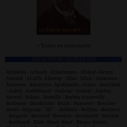
> Toutes les nouveautés
LES AUTEURS LES PLUS LUS
Abrantès
-
Achard
-
Ackermann
-
Ahikar
-
Aicard
-
Aimard
-
ALAIN
-
Alberny
-
Alixe
-
Allais
-
Andersen
-
Andrews
-
Anonyme
-
Apollinaire
-
Arène
-
Assollant
-
Aubry
-
Audebrand
-
Audoux
-
Aulnoy
-
Austen
-
Aycard
-
Balzac
-
Banville
-
Barbey d aurevilly
-
Barbusse
-
Baudelaire
-
Bazin
-
Beauvoir
-
Beecher
stowe
-
Bégonia ´´lili´´
-
Bellême
-
Beltran
-
Bentzon
-
Bergerat
-
Bernard
-
Bernède
-
Bernhardt
-
Berthet
-
Berthoud
-
Bible
-
Binet
-
Bizet
-
Blasco ibanez
-