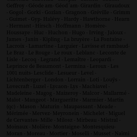
Geffroy
-
Géode am
-
Géod´am
-
Girardin
-
Giraudoux
-
Gogol
-
Gorki
-
Gozlan
-
Gragnon
-
Gréville
-
Grimm
-
Guimet
-
Gyp
-
Halévy
-
Hardy
-
Hawthorne
-
Hearn
-
Hermant
-
Hirsch
-
Hoffmann
-
Homère
-
Houssaye
-
Huc
-
Huchon
-
Hugo
-
Irving
-
Jaloux
-
James
-
Janin
-
Kipling
-
La bruyère
-
La Fontaine
-
Lacroix
-
Lamartine
-
Larguier
-
Lavisse et rambaud
-
Le Braz
-
Le Rouge
-
Le roux
-
Leblanc
-
Leconte de
Lisle
-
Lecoq
-
Legrand
-
Lemaître
-
Leopardi
-
Leprince de Beaumont
-
Lermina
-
Leroux
-
Les
1001 nuits
-
Lesclide
-
Lesueur
-
Level
-
Lichtenberger
-
London
-
Lorrain
-
Loti
-
Louÿs
-
Lovecraft
-
Luzel
-
Lycaon
-
Lys
-
Machiavel
-
Madeleine
-
Magog
-
Maizeroy
-
Malcor
-
Mallarmé
-
Malot
-
Mangeot
-
Margueritte
-
Marmier
-
Martin
(qc)
-
Mason
-
Maturin
-
Maupassant
-
Meade
-
Mérimée
-
Mervez
-
Meyronein
-
Michelet
-
Miguel
de Cervantes
-
Mille
-
Milosz
-
Mirbeau
-
Mistral
-
Moinaux
-
Molière
-
Montaigne
-
Montesquieu
-
Moran
-
Moreau
-
Mortier
-
Moselli
-
Musset
-
Naïmi