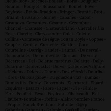
Bleue
-
Bloy
-
Boccace
-
Boileau
-
Borie
-
Bouguier
-
Bouniol
-
Bourget
-
Boussenard
-
Boutet
-
Bove
-
Boylesve
-
Brada
-
Braddon
-
Bringer
-
Brontë
-
Brot
-
Bruant
-
Brussolo
-
Burney
-
Cabanès
-
Cabot
-
Casanova
-
Cervantes
-
Césanne
-
Cézembre
-
Chancel
-
Charasse
-
Chateaubriand
-
Chevalier à la
Rose
-
Claretie
-
Claryssandre
-
Colet
-
Colette
-
Collins
-
Comtesse de ségur
-
Conan Doyle
-
Coppee
-
Coppée
-
Corday
-
Corneille
-
Corthis
-
Cory
-
Courteline
-
Darrig
-
Daudet
-
Daumal
-
De nerval
-
De pourtalès
-
De renneville
-
De staël
-
De vesly
-
Decarreau
-
Del
-
Delarue mardrus
-
Delattre
-
Delly
-
Delorme
-
Demercastel
-
Derys
-
Desbordes Valmore
-
Dickens
-
Diderot
-
Dionne
-
Dostoïevski
-
Dourliac
-
Droz
-
Du boisgobey
-
Du gouezou vraz
-
Dumas
-
Dumas fils
-
Duruy
-
Duvernois
-
Eberhardt
-
Eluard
-
Esquiros
-
Essarts
-
Fabre
-
Faguet
-
Fée
-
Fénice
-
Féré
-
Feuillet
-
Féval
-
Feydeau
-
Filiatreault
-
Flat
-
Flaubert
-
Fontaine
-
Forbin
-
Alain-Fournier
-
France
-
Frapié
-
Funck Brentano
-
Futrelle
-
G@rp
-
Gaboriau
-
Gaboriau
-
Galopin
-
Gaskell
-
Gautier
-