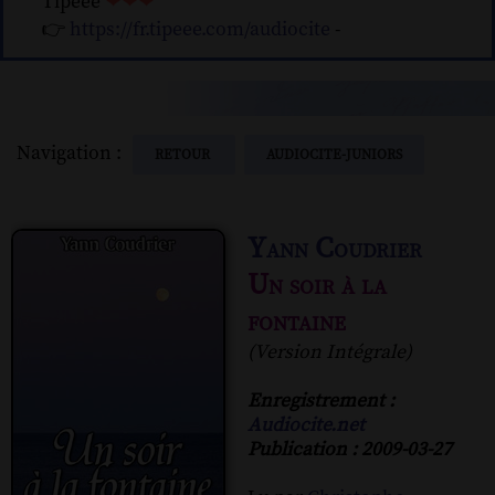
Tipeee
❤❤❤
👉
https://fr.tipeee.com/audiocite
-
Navigation :
RETOUR
AUDIOCITE-JUNIORS
Yann Coudrier
Un soir à la
fontaine
(Version Intégrale)
Enregistrement :
Audiocite.net
Publication : 2009-03-27