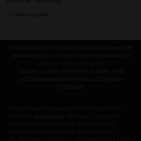
Zamacoïs
-
Zola
Zweig
-
--- Liste complète
SI VOUS PENSEZ QUE VOS DROITS D'AUTEUR OU DROITS DE
PROPRIÉTÉ INTELLECTUELLE NE SONT PAS RESPECTÉS,
MERCI DE NOUS EN INFORMER.
À LA DIVULGATION D’ATTEINTES AU DROIT, NOUS
ENLÈVERONS IMMÉDIATEMENT LES CONTENUS
CONCERNÉS
CONSENTEMENT DES COOKIES
-
NOTICE RELATIVE À LA
VIE PRIVÉE
- NOS SOURCES:
ART LIBRE
-
ATRAMENTA
-
AUDACITY
-
AUTEURS DU LIBRE
-
B.N.F
-
CREATIVE
COMMONS
-
DOGMAZIC
-
EBOOK
-
FLICKR
-
GALLICA
-
INLIBROVERITAS
-
JAMENDO
-
LES ÉDITIONS DE L'À VENIR