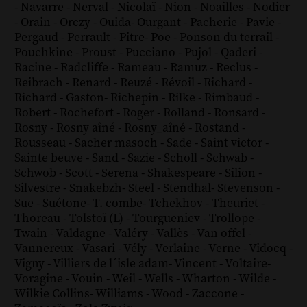
-
Navarre
-
Nerval
-
Nicolaï
-
Nion
-
Noailles
-
Nodier
-
Orain
-
Orczy
-
Ouida
-
Ourgant
-
Pacherie
-
Pavie
-
Pergaud
-
Perrault
-
Pitre
-
Poe
-
Ponson du terrail
-
Pouchkine
-
Proust
-
Pucciano
-
Pujol
-
Qaderi
-
Racine
-
Radcliffe
-
Rameau
-
Ramuz
-
Reclus
-
Reibrach
-
Renard
-
Reuzé
-
Révoil
-
Richard
-
Richard - Gaston
-
Richepin
-
Rilke
-
Rimbaud
-
Robert
-
Rochefort
-
Roger
-
Rolland
-
Ronsard
-
Rosny
-
Rosny aîné
-
Rosny_aîné
-
Rostand
-
Rousseau
-
Sacher masoch
-
Sade
-
Saint victor
-
Sainte beuve
-
Sand
-
Sazie
-
Scholl
-
Schwab
-
Schwob
-
Scott
-
Serena
-
Shakespeare
-
Silion
-
Silvestre
-
Snakebzh
-
Steel
-
Stendhal
-
Stevenson
-
Sue
-
Suétone
-
T. combe
-
Tchekhov
-
Theuriet
-
Thoreau
-
Tolstoï (L)
-
Tourgueniev
-
Trollope
-
Twain
-
Valdagne
-
Valéry
-
Vallès
-
Van offel
-
Vannereux
-
Vasari
-
Vély
-
Verlaine
-
Verne
-
Vidocq
-
Vigny
-
Villiers de l´isle adam
-
Vincent
-
Voltaire
-
Voragine
-
Vouin
-
Weil
-
Wells
-
Wharton
-
Wilde
-
Wilkie Collins
-
Williams
-
Wood
-
Zaccone
-