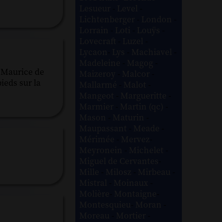
Lesueur
-
Level
-
Lichtenberger
-
London
-
Lorrain
-
Loti
-
Louÿs
-
Lovecraft
-
Luzel
-
Lycaon
-
Lys
-
Machiavel
-
Madeleine
-
Magog
-
r Maurice de
Maizeroy
-
Malcor
-
ieds sur la
Mallarmé
-
Malot
-
Mangeot
-
Margueritte
-
Marmier
-
Martin (qc)
-
Mason
-
Maturin
-
Maupassant
-
Meade
-
Mérimée
-
Mervez
-
Meyronein
-
Michelet
-
Miguel de Cervantes
-
Mille
-
Milosz
-
Mirbeau
-
Mistral
-
Moinaux
-
Molière
-
Montaigne
-
Montesquieu
-
Moran
-
Moreau
-
Mortier
-