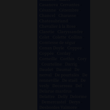
Casanova
-
Cervantes
-
Césanne
-
Cézembre
-
Chancel
-
Charasse
-
Chateaubriand
-
Chevalier à la Rose
-
Claretie
-
Claryssandre
-
Colet
-
Colette
-
Collins
-
Comtesse de ségur
-
Conan Doyle
-
Coppee
-
Coppée
-
Corday
-
Corneille
-
Corthis
-
Cory
-
Courteline
-
Darrig
-
Daudet
-
Daumal
-
De
nerval
-
De pourtalès
-
De
renneville
-
De staël
-
De
vesly
-
Decarreau
-
Del
-
Delarue mardrus
-
Delattre
-
Delly
-
Delorme
-
Demercastel
-
Derys
-
Desbordes Valmore
-