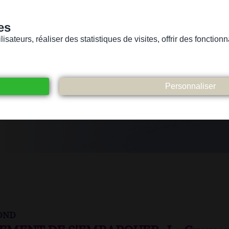
es
sateurs, réaliser des statistiques de visites, offrir des fonctio
Version pour personnes mal-voyantes ou non-voyantes
ices
Suivez-nous
Participez
Contact
ond