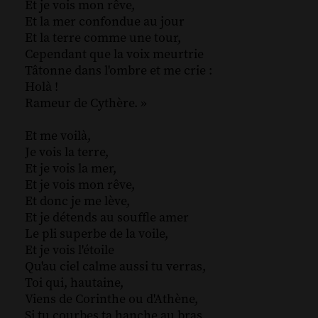
Et je vois mon rêve,
Et la mer confondue au jour
Et la terre comme une tour,
Cependant que la voix meurtrie
Tâtonne dans l'ombre et me crie :
Holà !
Rameur de Cythère. »
Et me voilà,
Je vois la terre,
Et je vois la mer,
Et je vois mon rêve,
Et donc je me lève,
Et je détends au souffle amer
Le pli superbe de la voile,
Et je vois l'étoile
Qu'au ciel calme aussi tu verras,
Toi qui, hautaine,
Viens de Corinthe ou d'Athène,
Si tu courbes ta hanche au bras