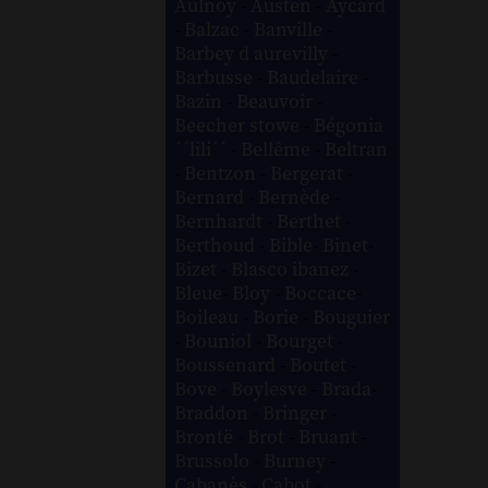
Aulnoy
-
Austen
-
Aycard
-
Balzac
-
Banville
-
Barbey d aurevilly
-
Barbusse
-
Baudelaire
-
Bazin
-
Beauvoir
-
Beecher stowe
-
Bégonia
´´lili´´
-
Bellême
-
Beltran
-
Bentzon
-
Bergerat
-
Bernard
-
Bernède
-
Bernhardt
-
Berthet
-
Berthoud
-
Bible
-
Binet
-
Bizet
-
Blasco ibanez
-
Bleue
-
Bloy
-
Boccace
-
Boileau
-
Borie
-
Bouguier
-
Bouniol
-
Bourget
-
Boussenard
-
Boutet
-
Bove
-
Boylesve
-
Brada
-
Braddon
-
Bringer
-
Brontë
-
Brot
-
Bruant
-
Brussolo
-
Burney
-
Cabanès
-
Cabot
-