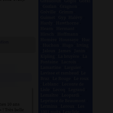
Giraudoux
-
Gogol
-
Gorki
-
Gozlan
-
Gragnon
-
Gréville
-
Grimm
-
Guimet
-
Gyp
-
Halévy
-
Hardy
-
Hawthorne
-
Hearn
-
Hermant
-
Hirsch
-
Hoffmann
-
Homère
-
Houssaye
-
Huc
ation
-
Huchon
-
Hugo
-
Irving
-
Jaloux
-
James
-
Janin
-
Kipling
-
La bruyère
-
La
Fontaine
-
Lacroix
-
Lamartine
-
Larguier
-
Lavisse et rambaud
-
Le
Braz
-
Le Rouge
-
Le roux
-
Leblanc
-
Leconte de
Lisle
-
Lecoq
-
Legrand
-
Lemaître
-
Leopardi
-
Leprince de Beaumont
-
mes 10 ans
Lermina
-
Leroux
-
Les
 ! Très belle
1001 nuits
-
Lesclide
-