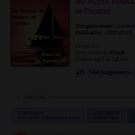
AU SUJET FINAL
de Cythère
Enregistrement :
Audioci
Publication : 2022-07-15
Lu par
lili
Livre audio de
02min
Fichier mp3 de
1,2
Mo
425 - Téléchargements -
TÉLÉCHARGER
LIEN TORRENT
(CLIC DROIT "ENREGISTRER SOUS")
PEER TO PEER