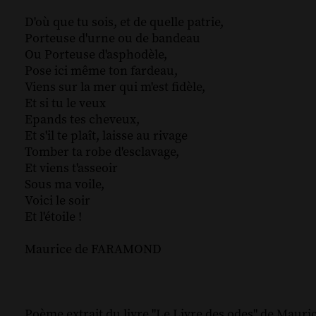
D'où que tu sois, et de quelle patrie,
Porteuse d'urne ou de bandeau
Ou Porteuse d'asphodèle,
Pose ici même ton fardeau,
Viens sur la mer qui m'est fidèle,
Et si tu le veux
Epands tes cheveux,
Et s'il te plaît, laisse au rivage
Tomber ta robe d'esclavage,
Et viens t'asseoir
Sous ma voile,
Voici le soir
Et l'étoile !
Maurice de FARAMOND
Poème extrait du livre "Le Livre des odes" de Maur