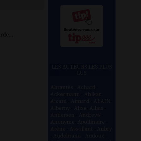
rde...
LES AUTEURS LES PLUS
LUS
Abrantès
-
Achard
-
Ackermann
-
Ahikar
-
Aicard
-
Aimard
-
ALAIN
-
Alberny
-
Alixe
-
Allais
-
Andersen
-
Andrews
-
Anonyme
-
Apollinaire
-
Arène
-
Assollant
-
Aubry
-
Audebrand
-
Audoux
-