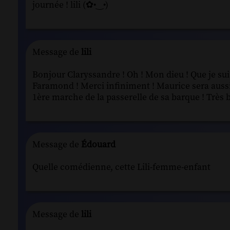
journée ! lili (✿•‿•)
Message de
lili
Bonjour Claryssandre ! Oh ! Mon dieu ! Que je su
Faramond ! Merci infiniment ! Maurice sera aussi
1ère marche de la passerelle de sa barque ! Très b
Message de
Édouard
Quelle comédienne, cette Lili-femme-enfant
Message de
lili