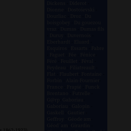
Dickens
-
Diderot
-
Dionne
-
Dostoïevski
-
Dourliac
-
Droz
-
Du
boisgobey
-
Du gouezou
vraz
-
Dumas
-
Dumas fils
-
Duruy
-
Duvernois
-
Eberhardt
-
Eluard
-
Esquiros
-
Essarts
-
Fabre
-
Faguet
-
Fée
-
Fénice
-
Féré
-
Feuillet
-
Féval
-
Feydeau
-
Filiatreault
-
Flat
-
Flaubert
-
Fontaine
-
Forbin
-
Alain-Fournier
-
France
-
Frapié
-
Funck
Brentano
-
Futrelle
-
G@rp
-
Gaboriau
-
Gaboriau
-
Galopin
-
Gaskell
-
Gautier
-
Geffroy
-
Géode am
-
Géod´am
-
Girardin
-
s 1862-1923).