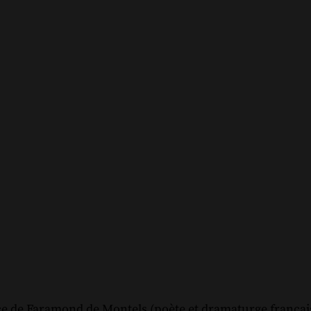
ice de Faramond de Montels (poète et dramaturge françai