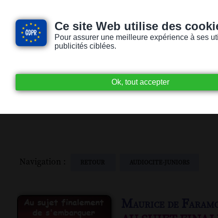
Ce site Web utilise des cooki
Pour assurer une meilleure expérience à ses utili
publicités ciblées.
Accueil
Livres audio
Lecteurs / Lectr
Navigation :
RETOUR
AUDIOCITE-JUNIORS
Maurice de Faram