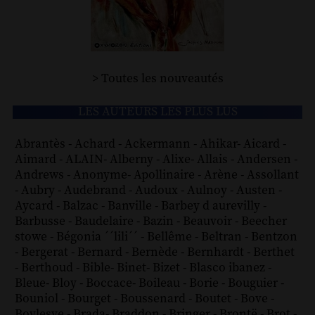
> Toutes les nouveautés
LES AUTEURS LES PLUS LUS
Abrantès
-
Achard
-
Ackermann
-
Ahikar
-
Aicard
-
Aimard
-
ALAIN
-
Alberny
-
Alixe
-
Allais
-
Andersen
-
Andrews
-
Anonyme
-
Apollinaire
-
Arène
-
Assollant
-
Aubry
-
Audebrand
-
Audoux
-
Aulnoy
-
Austen
-
Aycard
-
Balzac
-
Banville
-
Barbey d aurevilly
-
Barbusse
-
Baudelaire
-
Bazin
-
Beauvoir
-
Beecher
stowe
-
Bégonia ´´lili´´
-
Bellême
-
Beltran
-
Bentzon
-
Bergerat
-
Bernard
-
Bernède
-
Bernhardt
-
Berthet
-
Berthoud
-
Bible
-
Binet
-
Bizet
-
Blasco ibanez
-
Bleue
-
Bloy
-
Boccace
-
Boileau
-
Borie
-
Bouguier
-
Bouniol
-
Bourget
-
Boussenard
-
Boutet
-
Bove
-
Boylesve
-
Brada
-
Braddon
-
Bringer
-
Brontë
-
Brot
-