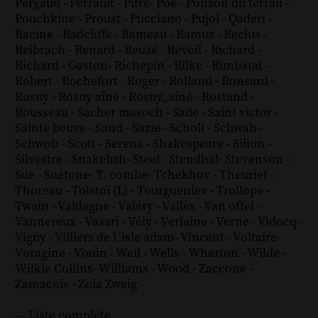
Pergaud
-
Perrault
-
Pitre
-
Poe
-
Ponson du terrail
-
Pouchkine
-
Proust
-
Pucciano
-
Pujol
-
Qaderi
-
Racine
-
Radcliffe
-
Rameau
-
Ramuz
-
Reclus
-
Reibrach
-
Renard
-
Reuzé
-
Révoil
-
Richard
-
Richard - Gaston
-
Richepin
-
Rilke
-
Rimbaud
-
Robert
-
Rochefort
-
Roger
-
Rolland
-
Ronsard
-
Rosny
-
Rosny aîné
-
Rosny_aîné
-
Rostand
-
Rousseau
-
Sacher masoch
-
Sade
-
Saint victor
-
Sainte beuve
-
Sand
-
Sazie
-
Scholl
-
Schwab
-
Schwob
-
Scott
-
Serena
-
Shakespeare
-
Silion
-
Silvestre
-
Snakebzh
-
Steel
-
Stendhal
-
Stevenson
-
Sue
-
Suétone
-
T. combe
-
Tchekhov
-
Theuriet
-
Thoreau
-
Tolstoï (L)
-
Tourgueniev
-
Trollope
-
Twain
-
Valdagne
-
Valéry
-
Vallès
-
Van offel
-
Vannereux
-
Vasari
-
Vély
-
Verlaine
-
Verne
-
Vidocq
-
Vigny
-
Villiers de l´isle adam
-
Vincent
-
Voltaire
-
Voragine
-
Vouin
-
Weil
-
Wells
-
Wharton
-
Wilde
-
Wilkie Collins
-
Williams
-
Wood
-
Zaccone
-
Zamacoïs
-
Zola
Zweig
-
--- Liste complète