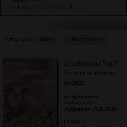
Tipeee
❤❤❤
👉
https://fr.tipeee.com/audiocite
-
Navigation :
RETOUR
AUDIOCITE-JUNIORS
Lili Bégonia ''lili''
Petites barrettes
nacrées
Enregistrement :
Audiocite.net
Publication : 2022-05-28
Lu par
lili