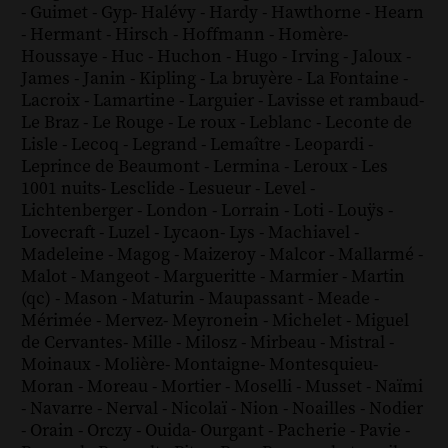
-
Guimet
-
Gyp
-
Halévy
-
Hardy
-
Hawthorne
-
Hearn
-
Hermant
-
Hirsch
-
Hoffmann
-
Homère
-
Houssaye
-
Huc
-
Huchon
-
Hugo
-
Irving
-
Jaloux
-
James
-
Janin
-
Kipling
-
La bruyère
-
La Fontaine
-
Lacroix
-
Lamartine
-
Larguier
-
Lavisse et rambaud
-
Le Braz
-
Le Rouge
-
Le roux
-
Leblanc
-
Leconte de
Lisle
-
Lecoq
-
Legrand
-
Lemaître
-
Leopardi
-
Leprince de Beaumont
-
Lermina
-
Leroux
-
Les
1001 nuits
-
Lesclide
-
Lesueur
-
Level
-
Lichtenberger
-
London
-
Lorrain
-
Loti
-
Louÿs
-
Lovecraft
-
Luzel
-
Lycaon
-
Lys
-
Machiavel
-
Madeleine
-
Magog
-
Maizeroy
-
Malcor
-
Mallarmé
-
Malot
-
Mangeot
-
Margueritte
-
Marmier
-
Martin
(qc)
-
Mason
-
Maturin
-
Maupassant
-
Meade
-
Mérimée
-
Mervez
-
Meyronein
-
Michelet
-
Miguel
de Cervantes
-
Mille
-
Milosz
-
Mirbeau
-
Mistral
-
Moinaux
-
Molière
-
Montaigne
-
Montesquieu
-
Moran
-
Moreau
-
Mortier
-
Moselli
-
Musset
-
Naïmi
-
Navarre
-
Nerval
-
Nicolaï
-
Nion
-
Noailles
-
Nodier
-
Orain
-
Orczy
-
Ouida
-
Ourgant
-
Pacherie
-
Pavie
-