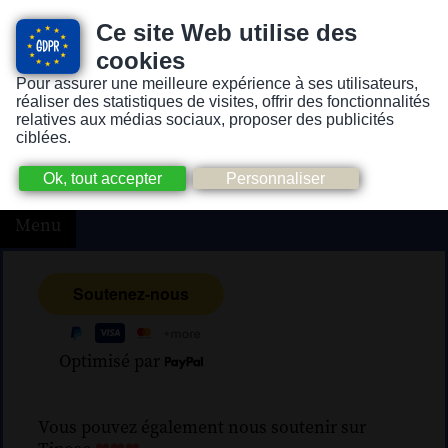
Ce site Web utilise des
cookies
Pour assurer une meilleure expérience à ses utilisateurs,
Version pour personnes mal-voyantes ou non-voyantes
réaliser des statistiques de visites, offrir des fonctionnalités
relatives aux médias sociaux, proposer des publicités
ciblées.
Menu
Optimisé par
Vous pouvez également nous soutenir sur