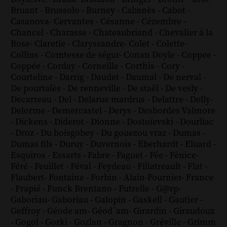
Bruant
-
Brussolo
-
Burney
-
Cabanès
-
Cabot
-
Casanova
-
Cervantes
-
Césanne
-
Cézembre
-
Chancel
-
Charasse
-
Chateaubriand
-
Chevalier à la
Rose
-
Claretie
-
Claryssandre
-
Colet
-
Colette
-
Collins
-
Comtesse de ségur
-
Conan Doyle
-
Coppee
-
Coppée
-
Corday
-
Corneille
-
Corthis
-
Cory
-
Courteline
-
Darrig
-
Daudet
-
Daumal
-
De nerval
-
De pourtalès
-
De renneville
-
De staël
-
De vesly
-
Decarreau
-
Del
-
Delarue mardrus
-
Delattre
-
Delly
-
Delorme
-
Demercastel
-
Derys
-
Desbordes Valmore
-
Dickens
-
Diderot
-
Dionne
-
Dostoïevski
-
Dourliac
-
Droz
-
Du boisgobey
-
Du gouezou vraz
-
Dumas
-
Dumas fils
-
Duruy
-
Duvernois
-
Eberhardt
-
Eluard
-
Esquiros
-
Essarts
-
Fabre
-
Faguet
-
Fée
-
Fénice
-
Féré
-
Feuillet
-
Féval
-
Feydeau
-
Filiatreault
-
Flat
-
Flaubert
-
Fontaine
-
Forbin
-
Alain-Fournier
-
France
-
Frapié
-
Funck Brentano
-
Futrelle
-
G@rp
-
Gaboriau
-
Gaboriau
-
Galopin
-
Gaskell
-
Gautier
-
Geffroy
-
Géode am
-
Géod´am
-
Girardin
-
Giraudoux
-
Gogol
-
Gorki
-
Gozlan
-
Gragnon
-
Gréville
-
Grimm