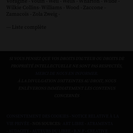
Voragine
-
Vouin
-
Weil
-
Wells
-
Wharton
-
Wilde
-
Wilkie Collins
-
Williams
-
Wood
-
Zaccone
-
Zamacoïs
-
Zola
Zweig
-
--- Liste complète
SI VOUS PENSEZ QUE VOS DROITS D'AUTEUR OU DROITS DE
PROPRIÉTÉ INTELLECTUELLE NE SONT PAS RESPECTÉS,
MERCI DE NOUS EN INFORMER.
À LA DIVULGATION D’ATTEINTES AU DROIT, NOUS
ENLÈVERONS IMMÉDIATEMENT LES CONTENUS
CONCERNÉS
CONSENTEMENT DES COOKIES
-
NOTICE RELATIVE À LA
VIE PRIVÉE
- NOS SOURCES:
ART LIBRE
-
ATRAMENTA
-
AUDACITY
-
AUTEURS DU LIBRE
-
B.N.F
-
CREATIVE