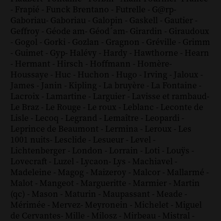
-
Frapié
-
Funck Brentano
-
Futrelle
-
G@rp
-
Gaboriau
-
Gaboriau
-
Galopin
-
Gaskell
-
Gautier
-
Geffroy
-
Géode am
-
Géod´am
-
Girardin
-
Giraudoux
-
Gogol
-
Gorki
-
Gozlan
-
Gragnon
-
Gréville
-
Grimm
-
Guimet
-
Gyp
-
Halévy
-
Hardy
-
Hawthorne
-
Hearn
-
Hermant
-
Hirsch
-
Hoffmann
-
Homère
-
Houssaye
-
Huc
-
Huchon
-
Hugo
-
Irving
-
Jaloux
-
James
-
Janin
-
Kipling
-
La bruyère
-
La Fontaine
-
Lacroix
-
Lamartine
-
Larguier
-
Lavisse et rambaud
-
Le Braz
-
Le Rouge
-
Le roux
-
Leblanc
-
Leconte de
Lisle
-
Lecoq
-
Legrand
-
Lemaître
-
Leopardi
-
Leprince de Beaumont
-
Lermina
-
Leroux
-
Les
1001 nuits
-
Lesclide
-
Lesueur
-
Level
-
Lichtenberger
-
London
-
Lorrain
-
Loti
-
Louÿs
-
Lovecraft
-
Luzel
-
Lycaon
-
Lys
-
Machiavel
-
Madeleine
-
Magog
-
Maizeroy
-
Malcor
-
Mallarmé
-
Malot
-
Mangeot
-
Margueritte
-
Marmier
-
Martin
(qc)
-
Mason
-
Maturin
-
Maupassant
-
Meade
-
Mérimée
-
Mervez
-
Meyronein
-
Michelet
-
Miguel
de Cervantes
-
Mille
-
Milosz
-
Mirbeau
-
Mistral
-