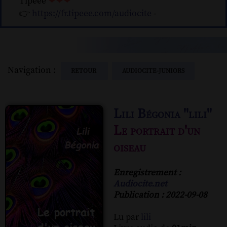
Tipeee
❤❤❤
👉
https://fr.tipeee.com/audiocite
-
Navigation :
RETOUR
AUDIOCITE-JUNIORS
Lili Bégonia ''lili''
Le portrait d'un
oiseau
Enregistrement :
Audiocite.net
Publication : 2022-09-08
Lu par
lili