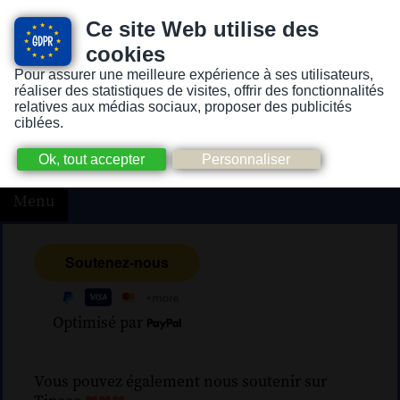
Ce site Web utilise des
cookies
Pour assurer une meilleure expérience à ses utilisateurs,
Version pour personnes mal-voyantes ou non-voyantes
réaliser des statistiques de visites, offrir des fonctionnalités
relatives aux médias sociaux, proposer des publicités
ciblées.
Menu
Optimisé par
Vous pouvez également nous soutenir sur