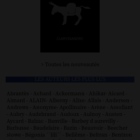
> Toutes les nouveautés
LES AUTEURS LES PLUS LUS
Abrantès
-
Achard
-
Ackermann
-
Ahikar
-
Aicard
-
Aimard
-
ALAIN
-
Alberny
-
Alixe
-
Allais
-
Andersen
-
Andrews
-
Anonyme
-
Apollinaire
-
Arène
-
Assollant
-
Aubry
-
Audebrand
-
Audoux
-
Aulnoy
-
Austen
-
Aycard
-
Balzac
-
Banville
-
Barbey d aurevilly
-
Barbusse
-
Baudelaire
-
Bazin
-
Beauvoir
-
Beecher
stowe
-
Bégonia ´´lili´´
-
Bellême
-
Beltran
-
Bentzon