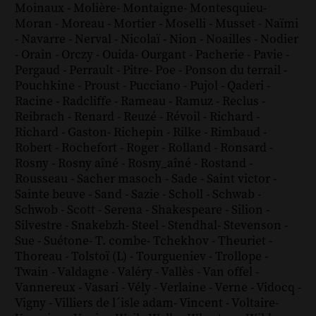
Moinaux
-
Molière
-
Montaigne
-
Montesquieu
-
Moran
-
Moreau
-
Mortier
-
Moselli
-
Musset
-
Naïmi
-
Navarre
-
Nerval
-
Nicolaï
-
Nion
-
Noailles
-
Nodier
-
Orain
-
Orczy
-
Ouida
-
Ourgant
-
Pacherie
-
Pavie
-
Pergaud
-
Perrault
-
Pitre
-
Poe
-
Ponson du terrail
-
Pouchkine
-
Proust
-
Pucciano
-
Pujol
-
Qaderi
-
Racine
-
Radcliffe
-
Rameau
-
Ramuz
-
Reclus
-
Reibrach
-
Renard
-
Reuzé
-
Révoil
-
Richard
-
Richard - Gaston
-
Richepin
-
Rilke
-
Rimbaud
-
Robert
-
Rochefort
-
Roger
-
Rolland
-
Ronsard
-
Rosny
-
Rosny aîné
-
Rosny_aîné
-
Rostand
-
Rousseau
-
Sacher masoch
-
Sade
-
Saint victor
-
Sainte beuve
-
Sand
-
Sazie
-
Scholl
-
Schwab
-
Schwob
-
Scott
-
Serena
-
Shakespeare
-
Silion
-
Silvestre
-
Snakebzh
-
Steel
-
Stendhal
-
Stevenson
-
Sue
-
Suétone
-
T. combe
-
Tchekhov
-
Theuriet
-
Thoreau
-
Tolstoï (L)
-
Tourgueniev
-
Trollope
-
Twain
-
Valdagne
-
Valéry
-
Vallès
-
Van offel
-
Vannereux
-
Vasari
-
Vély
-
Verlaine
-
Verne
-
Vidocq
-
Vigny
-
Villiers de l´isle adam
-
Vincent
-
Voltaire
-