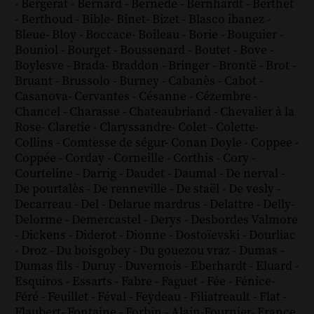
-
Bergerat
-
Bernard
-
Bernède
-
Bernhardt
-
Berthet
-
Berthoud
-
Bible
-
Binet
-
Bizet
-
Blasco ibanez
-
Bleue
-
Bloy
-
Boccace
-
Boileau
-
Borie
-
Bouguier
-
Bouniol
-
Bourget
-
Boussenard
-
Boutet
-
Bove
-
Boylesve
-
Brada
-
Braddon
-
Bringer
-
Brontë
-
Brot
-
Bruant
-
Brussolo
-
Burney
-
Cabanès
-
Cabot
-
Casanova
-
Cervantes
-
Césanne
-
Cézembre
-
Chancel
-
Charasse
-
Chateaubriand
-
Chevalier à la
Rose
-
Claretie
-
Claryssandre
-
Colet
-
Colette
-
Collins
-
Comtesse de ségur
-
Conan Doyle
-
Coppee
-
Coppée
-
Corday
-
Corneille
-
Corthis
-
Cory
-
Courteline
-
Darrig
-
Daudet
-
Daumal
-
De nerval
-
De pourtalès
-
De renneville
-
De staël
-
De vesly
-
Decarreau
-
Del
-
Delarue mardrus
-
Delattre
-
Delly
-
Delorme
-
Demercastel
-
Derys
-
Desbordes Valmore
-
Dickens
-
Diderot
-
Dionne
-
Dostoïevski
-
Dourliac
-
Droz
-
Du boisgobey
-
Du gouezou vraz
-
Dumas
-
Dumas fils
-
Duruy
-
Duvernois
-
Eberhardt
-
Eluard
-
Esquiros
-
Essarts
-
Fabre
-
Faguet
-
Fée
-
Fénice
-
Féré
-
Feuillet
-
Féval
-
Feydeau
-
Filiatreault
-
Flat
-
Flaubert
-
Fontaine
-
Forbin
-
Alain-Fournier
-
France