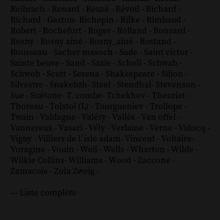
Reibrach
-
Renard
-
Reuzé
-
Révoil
-
Richard
-
Richard - Gaston
-
Richepin
-
Rilke
-
Rimbaud
-
Robert
-
Rochefort
-
Roger
-
Rolland
-
Ronsard
-
Rosny
-
Rosny aîné
-
Rosny_aîné
-
Rostand
-
Rousseau
-
Sacher masoch
-
Sade
-
Saint victor
-
Sainte beuve
-
Sand
-
Sazie
-
Scholl
-
Schwab
-
Schwob
-
Scott
-
Serena
-
Shakespeare
-
Silion
-
Silvestre
-
Snakebzh
-
Steel
-
Stendhal
-
Stevenson
-
Sue
-
Suétone
-
T. combe
-
Tchekhov
-
Theuriet
-
Thoreau
-
Tolstoï (L)
-
Tourgueniev
-
Trollope
-
Twain
-
Valdagne
-
Valéry
-
Vallès
-
Van offel
-
Vannereux
-
Vasari
-
Vély
-
Verlaine
-
Verne
-
Vidocq
-
Vigny
-
Villiers de l´isle adam
-
Vincent
-
Voltaire
-
Voragine
-
Vouin
-
Weil
-
Wells
-
Wharton
-
Wilde
-
Wilkie Collins
-
Williams
-
Wood
-
Zaccone
-
Zamacoïs
-
Zola
Zweig
-
--- Liste complète