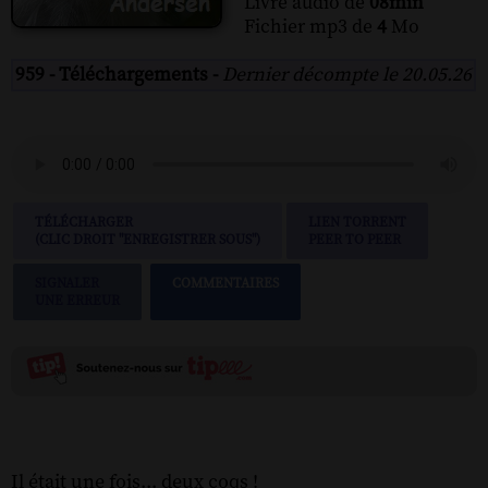
Livre audio de
08min
Fichier mp3 de
4
Mo
959 - Téléchargements -
Dernier décompte le 20.05.26
TÉLÉCHARGER
LIEN TORRENT
(CLIC DROIT "ENREGISTRER SOUS")
PEER TO PEER
SIGNALER
COMMENTAIRES
UNE ERREUR
Il était une fois... deux coqs !