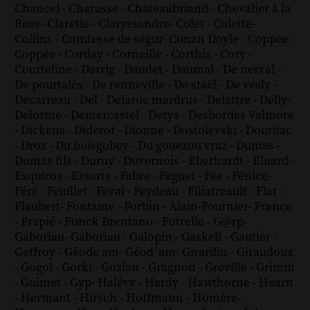
Chancel
-
Charasse
-
Chateaubriand
-
Chevalier à la
Rose
-
Claretie
-
Claryssandre
-
Colet
-
Colette
-
Collins
-
Comtesse de ségur
-
Conan Doyle
-
Coppee
-
Coppée
-
Corday
-
Corneille
-
Corthis
-
Cory
-
Courteline
-
Darrig
-
Daudet
-
Daumal
-
De nerval
-
De pourtalès
-
De renneville
-
De staël
-
De vesly
-
Decarreau
-
Del
-
Delarue mardrus
-
Delattre
-
Delly
-
Delorme
-
Demercastel
-
Derys
-
Desbordes Valmore
-
Dickens
-
Diderot
-
Dionne
-
Dostoïevski
-
Dourliac
-
Droz
-
Du boisgobey
-
Du gouezou vraz
-
Dumas
-
Dumas fils
-
Duruy
-
Duvernois
-
Eberhardt
-
Eluard
-
Esquiros
-
Essarts
-
Fabre
-
Faguet
-
Fée
-
Fénice
-
Féré
-
Feuillet
-
Féval
-
Feydeau
-
Filiatreault
-
Flat
-
Flaubert
-
Fontaine
-
Forbin
-
Alain-Fournier
-
France
-
Frapié
-
Funck Brentano
-
Futrelle
-
G@rp
-
Gaboriau
-
Gaboriau
-
Galopin
-
Gaskell
-
Gautier
-
Geffroy
-
Géode am
-
Géod´am
-
Girardin
-
Giraudoux
-
Gogol
-
Gorki
-
Gozlan
-
Gragnon
-
Gréville
-
Grimm
-
Guimet
-
Gyp
-
Halévy
-
Hardy
-
Hawthorne
-
Hearn
-
Hermant
-
Hirsch
-
Hoffmann
-
Homère
-