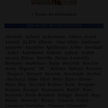
> Toutes les nouveautés
LES AUTEURS LES PLUS LUS
Abrantès
-
Achard
-
Ackermann
-
Ahikar
-
Aicard
-
Aimard
-
ALAIN
-
Alberny
-
Alixe
-
Allais
-
Andersen
-
Andrews
-
Anonyme
-
Apollinaire
-
Arène
-
Assollant
-
Aubry
-
Audebrand
-
Audoux
-
Aulnoy
-
Austen
-
Aycard
-
Balzac
-
Banville
-
Barbey d aurevilly
-
Barbusse
-
Baudelaire
-
Bazin
-
Beauvoir
-
Beecher
stowe
-
Bégonia ´´lili´´
-
Bellême
-
Beltran
-
Bentzon
-
Bergerat
-
Bernard
-
Bernède
-
Bernhardt
-
Berthet
-
Berthoud
-
Bible
-
Binet
-
Bizet
-
Blasco ibanez
-
Bleue
-
Bloy
-
Boccace
-
Boileau
-
Borie
-
Bouguier
-
Bouniol
-
Bourget
-
Boussenard
-
Boutet
-
Bove
-
Boylesve
-
Brada
-
Braddon
-
Bringer
-
Brontë
-
Brot
-
Bruant
-
Brussolo
-
Burney
-
Cabanès
-
Cabot
-
Casanova
-
Cervantes
-
Césanne
-
Cézembre
-