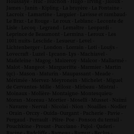
Houssaye
-
Huc
-
Huchon
-
Hugo
-
Irving
-
Jaloux
-
James
-
Janin
-
Kipling
-
La bruyère
-
La Fontaine
-
Lacroix
-
Lamartine
-
Larguier
-
Lavisse et rambaud
-
Le Braz
-
Le Rouge
-
Le roux
-
Leblanc
-
Leconte de
Lisle
-
Lecoq
-
Legrand
-
Lemaître
-
Leopardi
-
Leprince de Beaumont
-
Lermina
-
Leroux
-
Les
1001 nuits
-
Lesclide
-
Lesueur
-
Level
-
Lichtenberger
-
London
-
Lorrain
-
Loti
-
Louÿs
-
Lovecraft
-
Luzel
-
Lycaon
-
Lys
-
Machiavel
-
Madeleine
-
Magog
-
Maizeroy
-
Malcor
-
Mallarmé
-
Malot
-
Mangeot
-
Margueritte
-
Marmier
-
Martin
(qc)
-
Mason
-
Maturin
-
Maupassant
-
Meade
-
Mérimée
-
Mervez
-
Meyronein
-
Michelet
-
Miguel
de Cervantes
-
Mille
-
Milosz
-
Mirbeau
-
Mistral
-
Moinaux
-
Molière
-
Montaigne
-
Montesquieu
-
Moran
-
Moreau
-
Mortier
-
Moselli
-
Musset
-
Naïmi
-
Navarre
-
Nerval
-
Nicolaï
-
Nion
-
Noailles
-
Nodier
-
Orain
-
Orczy
-
Ouida
-
Ourgant
-
Pacherie
-
Pavie
-
Pergaud
-
Perrault
-
Pitre
-
Poe
-
Ponson du terrail
-
Pouchkine
-
Proust
-
Pucciano
-
Pujol
-
Qaderi
-
Racine
-
Radcliffe
-
Rameau
-
Ramuz
-
Reclus
-