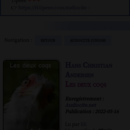
Tipeee
❤❤❤
👉
https://fr.tipeee.com/audiocite
-
Navigation :
RETOUR
AUDIOCITE-JUNIORS
Hans Christian
Andersen
Les deux coqs
Enregistrement :
Audiocite.net
Publication : 2022-05-16
Lu par
lili