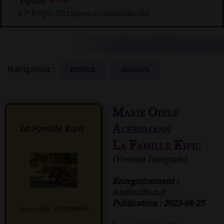
Tipeee
❤❤❤
👉
https://fr.tipeee.com/audiocite
-
Navigation :
RETOUR
ANIMAUX
Marie Odile
Ackermann
La Famille Kipic
(Version Intégrale)
Enregistrement :
Audiocite.net
Publication : 2023-08-25