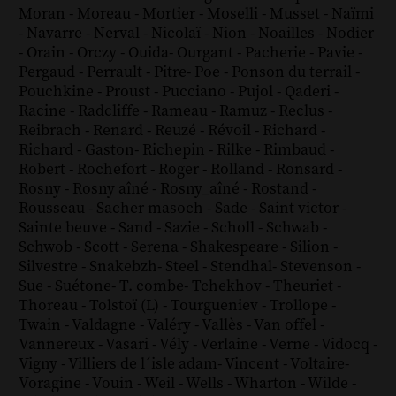
Moran
-
Moreau
-
Mortier
-
Moselli
-
Musset
-
Naïmi
-
Navarre
-
Nerval
-
Nicolaï
-
Nion
-
Noailles
-
Nodier
-
Orain
-
Orczy
-
Ouida
-
Ourgant
-
Pacherie
-
Pavie
-
Pergaud
-
Perrault
-
Pitre
-
Poe
-
Ponson du terrail
-
Pouchkine
-
Proust
-
Pucciano
-
Pujol
-
Qaderi
-
Racine
-
Radcliffe
-
Rameau
-
Ramuz
-
Reclus
-
Reibrach
-
Renard
-
Reuzé
-
Révoil
-
Richard
-
Richard - Gaston
-
Richepin
-
Rilke
-
Rimbaud
-
Robert
-
Rochefort
-
Roger
-
Rolland
-
Ronsard
-
Rosny
-
Rosny aîné
-
Rosny_aîné
-
Rostand
-
Rousseau
-
Sacher masoch
-
Sade
-
Saint victor
-
Sainte beuve
-
Sand
-
Sazie
-
Scholl
-
Schwab
-
Schwob
-
Scott
-
Serena
-
Shakespeare
-
Silion
-
Silvestre
-
Snakebzh
-
Steel
-
Stendhal
-
Stevenson
-
Sue
-
Suétone
-
T. combe
-
Tchekhov
-
Theuriet
-
Thoreau
-
Tolstoï (L)
-
Tourgueniev
-
Trollope
-
Twain
-
Valdagne
-
Valéry
-
Vallès
-
Van offel
-
Vannereux
-
Vasari
-
Vély
-
Verlaine
-
Verne
-
Vidocq
-
Vigny
-
Villiers de l´isle adam
-
Vincent
-
Voltaire
-
Voragine
-
Vouin
-
Weil
-
Wells
-
Wharton
-
Wilde
-