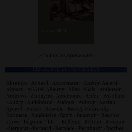
> Toutes les nouveautés
LES AUTEURS LES PLUS LUS
Abrantès
-
Achard
-
Ackermann
-
Ahikar
-
Aicard
-
Aimard
-
ALAIN
-
Alberny
-
Alixe
-
Allais
-
Andersen
-
Andrews
-
Anonyme
-
Apollinaire
-
Arène
-
Assollant
-
Aubry
-
Audebrand
-
Audoux
-
Aulnoy
-
Austen
-
Aycard
-
Balzac
-
Banville
-
Barbey d aurevilly
-
Barbusse
-
Baudelaire
-
Bazin
-
Beauvoir
-
Beecher
stowe
-
Bégonia ´´lili´´
-
Bellême
-
Beltran
-
Bentzon
-
Bergerat
-
Bernard
-
Bernède
-
Bernhardt
-
Berthet