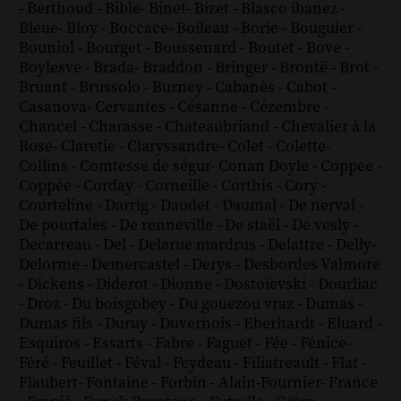
-
Berthoud
-
Bible
-
Binet
-
Bizet
-
Blasco ibanez
-
Bleue
-
Bloy
-
Boccace
-
Boileau
-
Borie
-
Bouguier
-
Bouniol
-
Bourget
-
Boussenard
-
Boutet
-
Bove
-
Boylesve
-
Brada
-
Braddon
-
Bringer
-
Brontë
-
Brot
-
Bruant
-
Brussolo
-
Burney
-
Cabanès
-
Cabot
-
Casanova
-
Cervantes
-
Césanne
-
Cézembre
-
Chancel
-
Charasse
-
Chateaubriand
-
Chevalier à la
Rose
-
Claretie
-
Claryssandre
-
Colet
-
Colette
-
Collins
-
Comtesse de ségur
-
Conan Doyle
-
Coppee
-
Coppée
-
Corday
-
Corneille
-
Corthis
-
Cory
-
Courteline
-
Darrig
-
Daudet
-
Daumal
-
De nerval
-
De pourtalès
-
De renneville
-
De staël
-
De vesly
-
Decarreau
-
Del
-
Delarue mardrus
-
Delattre
-
Delly
-
Delorme
-
Demercastel
-
Derys
-
Desbordes Valmore
-
Dickens
-
Diderot
-
Dionne
-
Dostoïevski
-
Dourliac
-
Droz
-
Du boisgobey
-
Du gouezou vraz
-
Dumas
-
Dumas fils
-
Duruy
-
Duvernois
-
Eberhardt
-
Eluard
-
Esquiros
-
Essarts
-
Fabre
-
Faguet
-
Fée
-
Fénice
-
Féré
-
Feuillet
-
Féval
-
Feydeau
-
Filiatreault
-
Flat
-
Flaubert
-
Fontaine
-
Forbin
-
Alain-Fournier
-
France