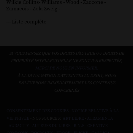
Wilkie Collins
-
Williams
-
Wood
-
Zaccone
-
Zamacoïs
-
Zola
Zweig
-
--- Liste complète
SI VOUS PENSEZ QUE VOS DROITS D'AUTEUR OU DROITS DE
PROPRIÉTÉ INTELLECTUELLE NE SONT PAS RESPECTÉS,
MERCI DE NOUS EN INFORMER.
À LA DIVULGATION D’ATTEINTES AU DROIT, NOUS
ENLÈVERONS IMMÉDIATEMENT LES CONTENUS
CONCERNÉS
CONSENTEMENT DES COOKIES
-
NOTICE RELATIVE À LA
VIE PRIVÉE
- NOS SOURCES:
ART LIBRE
-
ATRAMENTA
-
AUDACITY
-
AUTEURS DU LIBRE
-
B.N.F
-
CREATIVE