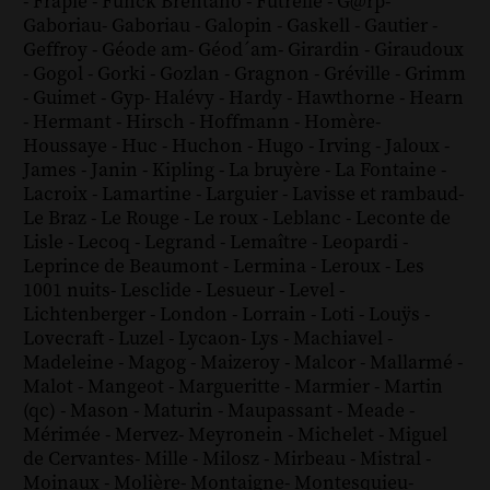
-
Frapié
-
Funck Brentano
-
Futrelle
-
G@rp
-
Gaboriau
-
Gaboriau
-
Galopin
-
Gaskell
-
Gautier
-
Geffroy
-
Géode am
-
Géod´am
-
Girardin
-
Giraudoux
-
Gogol
-
Gorki
-
Gozlan
-
Gragnon
-
Gréville
-
Grimm
-
Guimet
-
Gyp
-
Halévy
-
Hardy
-
Hawthorne
-
Hearn
-
Hermant
-
Hirsch
-
Hoffmann
-
Homère
-
Houssaye
-
Huc
-
Huchon
-
Hugo
-
Irving
-
Jaloux
-
James
-
Janin
-
Kipling
-
La bruyère
-
La Fontaine
-
Lacroix
-
Lamartine
-
Larguier
-
Lavisse et rambaud
-
Le Braz
-
Le Rouge
-
Le roux
-
Leblanc
-
Leconte de
Lisle
-
Lecoq
-
Legrand
-
Lemaître
-
Leopardi
-
Leprince de Beaumont
-
Lermina
-
Leroux
-
Les
1001 nuits
-
Lesclide
-
Lesueur
-
Level
-
Lichtenberger
-
London
-
Lorrain
-
Loti
-
Louÿs
-
Lovecraft
-
Luzel
-
Lycaon
-
Lys
-
Machiavel
-
Madeleine
-
Magog
-
Maizeroy
-
Malcor
-
Mallarmé
-
Malot
-
Mangeot
-
Margueritte
-
Marmier
-
Martin
(qc)
-
Mason
-
Maturin
-
Maupassant
-
Meade
-
Mérimée
-
Mervez
-
Meyronein
-
Michelet
-
Miguel
de Cervantes
-
Mille
-
Milosz
-
Mirbeau
-
Mistral
-
Moinaux
-
Molière
-
Montaigne
-
Montesquieu
-