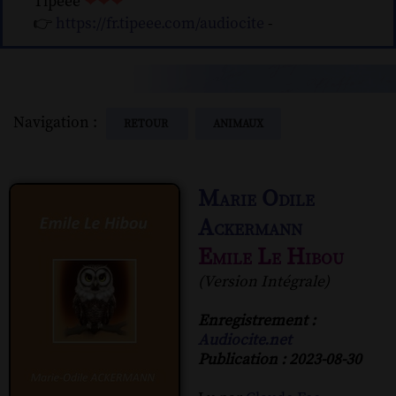
Tipeee
❤❤❤
👉
https://fr.tipeee.com/audiocite
-
Navigation :
RETOUR
ANIMAUX
Marie Odile
Ackermann
Emile Le Hibou
(Version Intégrale)
Enregistrement :
Audiocite.net
Publication : 2023-08-30