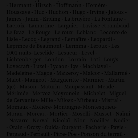
-
Hermant
-
Hirsch
-
Hoffmann
-
Homère
-
Houssaye
-
Huc
-
Huchon
-
Hugo
-
Irving
-
Jaloux
-
James
-
Janin
-
Kipling
-
La bruyère
-
La Fontaine
-
Lacroix
-
Lamartine
-
Larguier
-
Lavisse et rambaud
-
Le Braz
-
Le Rouge
-
Le roux
-
Leblanc
-
Leconte de
Lisle
-
Lecoq
-
Legrand
-
Lemaître
-
Leopardi
-
Leprince de Beaumont
-
Lermina
-
Leroux
-
Les
1001 nuits
-
Lesclide
-
Lesueur
-
Level
-
Lichtenberger
-
London
-
Lorrain
-
Loti
-
Louÿs
-
Lovecraft
-
Luzel
-
Lycaon
-
Lys
-
Machiavel
-
Madeleine
-
Magog
-
Maizeroy
-
Malcor
-
Mallarmé
-
Malot
-
Mangeot
-
Margueritte
-
Marmier
-
Martin
(qc)
-
Mason
-
Maturin
-
Maupassant
-
Meade
-
Mérimée
-
Mervez
-
Meyronein
-
Michelet
-
Miguel
de Cervantes
-
Mille
-
Milosz
-
Mirbeau
-
Mistral
-
Moinaux
-
Molière
-
Montaigne
-
Montesquieu
-
Moran
-
Moreau
-
Mortier
-
Moselli
-
Musset
-
Naïmi
-
Navarre
-
Nerval
-
Nicolaï
-
Nion
-
Noailles
-
Nodier
-
Orain
-
Orczy
-
Ouida
-
Ourgant
-
Pacherie
-
Pavie
-
Pergaud
-
Perrault
-
Pitre
-
Poe
-
Ponson du terrail
-