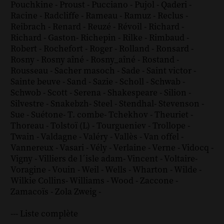
Pouchkine
-
Proust
-
Pucciano
-
Pujol
-
Qaderi
-
Racine
-
Radcliffe
-
Rameau
-
Ramuz
-
Reclus
-
Reibrach
-
Renard
-
Reuzé
-
Révoil
-
Richard
-
Richard - Gaston
-
Richepin
-
Rilke
-
Rimbaud
-
Robert
-
Rochefort
-
Roger
-
Rolland
-
Ronsard
-
Rosny
-
Rosny aîné
-
Rosny_aîné
-
Rostand
-
Rousseau
-
Sacher masoch
-
Sade
-
Saint victor
-
Sainte beuve
-
Sand
-
Sazie
-
Scholl
-
Schwab
-
Schwob
-
Scott
-
Serena
-
Shakespeare
-
Silion
-
Silvestre
-
Snakebzh
-
Steel
-
Stendhal
-
Stevenson
-
Sue
-
Suétone
-
T. combe
-
Tchekhov
-
Theuriet
-
Thoreau
-
Tolstoï (L)
-
Tourgueniev
-
Trollope
-
Twain
-
Valdagne
-
Valéry
-
Vallès
-
Van offel
-
Vannereux
-
Vasari
-
Vély
-
Verlaine
-
Verne
-
Vidocq
-
Vigny
-
Villiers de l´isle adam
-
Vincent
-
Voltaire
-
Voragine
-
Vouin
-
Weil
-
Wells
-
Wharton
-
Wilde
-
Wilkie Collins
-
Williams
-
Wood
-
Zaccone
-
Zamacoïs
-
Zola
Zweig
-
--- Liste complète