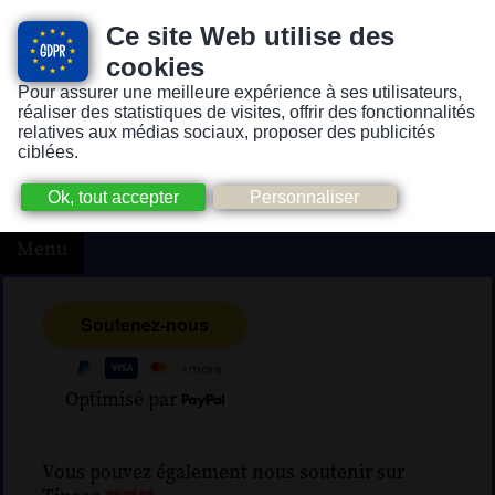
Ce site Web utilise des
cookies
Pour assurer une meilleure expérience à ses utilisateurs,
Version pour personnes mal-voyantes ou non-voyantes
réaliser des statistiques de visites, offrir des fonctionnalités
relatives aux médias sociaux, proposer des publicités
ciblées.
Menu
Optimisé par
Vous pouvez également nous soutenir sur