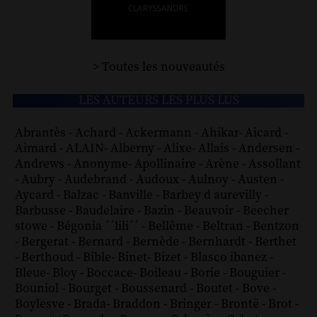
> Toutes les nouveautés
LES AUTEURS LES PLUS LUS
Abrantès
-
Achard
-
Ackermann
-
Ahikar
-
Aicard
-
Aimard
-
ALAIN
-
Alberny
-
Alixe
-
Allais
-
Andersen
-
Andrews
-
Anonyme
-
Apollinaire
-
Arène
-
Assollant
-
Aubry
-
Audebrand
-
Audoux
-
Aulnoy
-
Austen
-
Aycard
-
Balzac
-
Banville
-
Barbey d aurevilly
-
Barbusse
-
Baudelaire
-
Bazin
-
Beauvoir
-
Beecher
stowe
-
Bégonia ´´lili´´
-
Bellême
-
Beltran
-
Bentzon
-
Bergerat
-
Bernard
-
Bernède
-
Bernhardt
-
Berthet
-
Berthoud
-
Bible
-
Binet
-
Bizet
-
Blasco ibanez
-
Bleue
-
Bloy
-
Boccace
-
Boileau
-
Borie
-
Bouguier
-
Bouniol
-
Bourget
-
Boussenard
-
Boutet
-
Bove
-
Boylesve
-
Brada
-
Braddon
-
Bringer
-
Brontë
-
Brot
-