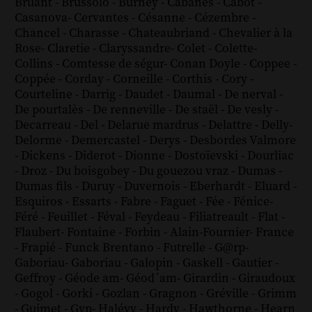
Bruant
-
Brussolo
-
Burney
-
Cabanès
-
Cabot
-
Casanova
-
Cervantes
-
Césanne
-
Cézembre
-
Chancel
-
Charasse
-
Chateaubriand
-
Chevalier à la
Rose
-
Claretie
-
Claryssandre
-
Colet
-
Colette
-
Collins
-
Comtesse de ségur
-
Conan Doyle
-
Coppee
-
Coppée
-
Corday
-
Corneille
-
Corthis
-
Cory
-
Courteline
-
Darrig
-
Daudet
-
Daumal
-
De nerval
-
De pourtalès
-
De renneville
-
De staël
-
De vesly
-
Decarreau
-
Del
-
Delarue mardrus
-
Delattre
-
Delly
-
Delorme
-
Demercastel
-
Derys
-
Desbordes Valmore
-
Dickens
-
Diderot
-
Dionne
-
Dostoïevski
-
Dourliac
-
Droz
-
Du boisgobey
-
Du gouezou vraz
-
Dumas
-
Dumas fils
-
Duruy
-
Duvernois
-
Eberhardt
-
Eluard
-
Esquiros
-
Essarts
-
Fabre
-
Faguet
-
Fée
-
Fénice
-
Féré
-
Feuillet
-
Féval
-
Feydeau
-
Filiatreault
-
Flat
-
Flaubert
-
Fontaine
-
Forbin
-
Alain-Fournier
-
France
-
Frapié
-
Funck Brentano
-
Futrelle
-
G@rp
-
Gaboriau
-
Gaboriau
-
Galopin
-
Gaskell
-
Gautier
-
Geffroy
-
Géode am
-
Géod´am
-
Girardin
-
Giraudoux
-
Gogol
-
Gorki
-
Gozlan
-
Gragnon
-
Gréville
-
Grimm
-
Guimet
-
Gyp
-
Halévy
-
Hardy
-
Hawthorne
-
Hearn