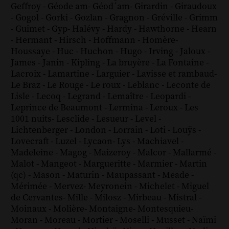
Geffroy
-
Géode am
-
Géod´am
-
Girardin
-
Giraudoux
-
Gogol
-
Gorki
-
Gozlan
-
Gragnon
-
Gréville
-
Grimm
-
Guimet
-
Gyp
-
Halévy
-
Hardy
-
Hawthorne
-
Hearn
-
Hermant
-
Hirsch
-
Hoffmann
-
Homère
-
Houssaye
-
Huc
-
Huchon
-
Hugo
-
Irving
-
Jaloux
-
James
-
Janin
-
Kipling
-
La bruyère
-
La Fontaine
-
Lacroix
-
Lamartine
-
Larguier
-
Lavisse et rambaud
-
Le Braz
-
Le Rouge
-
Le roux
-
Leblanc
-
Leconte de
Lisle
-
Lecoq
-
Legrand
-
Lemaître
-
Leopardi
-
Leprince de Beaumont
-
Lermina
-
Leroux
-
Les
1001 nuits
-
Lesclide
-
Lesueur
-
Level
-
Lichtenberger
-
London
-
Lorrain
-
Loti
-
Louÿs
-
Lovecraft
-
Luzel
-
Lycaon
-
Lys
-
Machiavel
-
Madeleine
-
Magog
-
Maizeroy
-
Malcor
-
Mallarmé
-
Malot
-
Mangeot
-
Margueritte
-
Marmier
-
Martin
(qc)
-
Mason
-
Maturin
-
Maupassant
-
Meade
-
Mérimée
-
Mervez
-
Meyronein
-
Michelet
-
Miguel
de Cervantes
-
Mille
-
Milosz
-
Mirbeau
-
Mistral
-
Moinaux
-
Molière
-
Montaigne
-
Montesquieu
-
Moran
-
Moreau
-
Mortier
-
Moselli
-
Musset
-
Naïmi