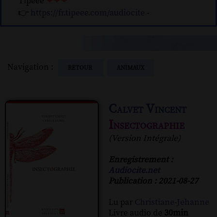
Tipeee
❤❤❤
👉
https://fr.tipeee.com/audiocite
-
Navigation :
RETOUR
ANIMAUX
Calvet Vincent
Insectographie
(Version Intégrale)
Enregistrement :
Audiocite.net
Publication : 2021-08-27
Lu par
Christiane-Jehanne
Livre audio de
30min