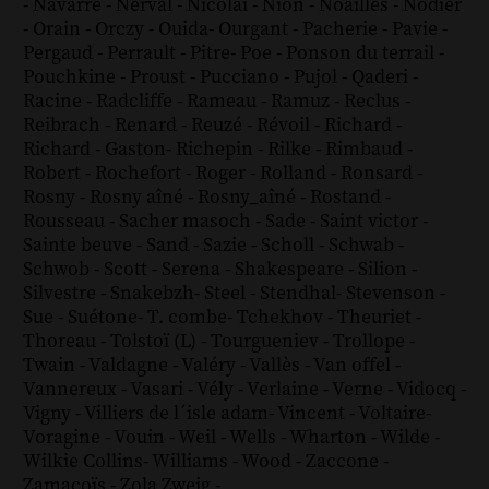
-
Navarre
-
Nerval
-
Nicolaï
-
Nion
-
Noailles
-
Nodier
-
Orain
-
Orczy
-
Ouida
-
Ourgant
-
Pacherie
-
Pavie
-
Pergaud
-
Perrault
-
Pitre
-
Poe
-
Ponson du terrail
-
Pouchkine
-
Proust
-
Pucciano
-
Pujol
-
Qaderi
-
Racine
-
Radcliffe
-
Rameau
-
Ramuz
-
Reclus
-
Reibrach
-
Renard
-
Reuzé
-
Révoil
-
Richard
-
Richard - Gaston
-
Richepin
-
Rilke
-
Rimbaud
-
Robert
-
Rochefort
-
Roger
-
Rolland
-
Ronsard
-
Rosny
-
Rosny aîné
-
Rosny_aîné
-
Rostand
-
Rousseau
-
Sacher masoch
-
Sade
-
Saint victor
-
Sainte beuve
-
Sand
-
Sazie
-
Scholl
-
Schwab
-
Schwob
-
Scott
-
Serena
-
Shakespeare
-
Silion
-
Silvestre
-
Snakebzh
-
Steel
-
Stendhal
-
Stevenson
-
Sue
-
Suétone
-
T. combe
-
Tchekhov
-
Theuriet
-
Thoreau
-
Tolstoï (L)
-
Tourgueniev
-
Trollope
-
Twain
-
Valdagne
-
Valéry
-
Vallès
-
Van offel
-
Vannereux
-
Vasari
-
Vély
-
Verlaine
-
Verne
-
Vidocq
-
Vigny
-
Villiers de l´isle adam
-
Vincent
-
Voltaire
-
Voragine
-
Vouin
-
Weil
-
Wells
-
Wharton
-
Wilde
-
Wilkie Collins
-
Williams
-
Wood
-
Zaccone
-
Zamacoïs
-
Zola
Zweig
-