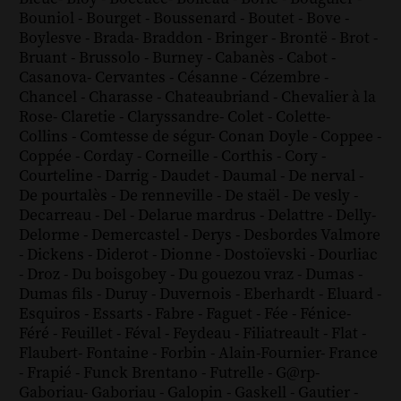
Bouniol
-
Bourget
-
Boussenard
-
Boutet
-
Bove
-
Boylesve
-
Brada
-
Braddon
-
Bringer
-
Brontë
-
Brot
-
Bruant
-
Brussolo
-
Burney
-
Cabanès
-
Cabot
-
Casanova
-
Cervantes
-
Césanne
-
Cézembre
-
Chancel
-
Charasse
-
Chateaubriand
-
Chevalier à la
Rose
-
Claretie
-
Claryssandre
-
Colet
-
Colette
-
Collins
-
Comtesse de ségur
-
Conan Doyle
-
Coppee
-
Coppée
-
Corday
-
Corneille
-
Corthis
-
Cory
-
Courteline
-
Darrig
-
Daudet
-
Daumal
-
De nerval
-
De pourtalès
-
De renneville
-
De staël
-
De vesly
-
Decarreau
-
Del
-
Delarue mardrus
-
Delattre
-
Delly
-
Delorme
-
Demercastel
-
Derys
-
Desbordes Valmore
-
Dickens
-
Diderot
-
Dionne
-
Dostoïevski
-
Dourliac
-
Droz
-
Du boisgobey
-
Du gouezou vraz
-
Dumas
-
Dumas fils
-
Duruy
-
Duvernois
-
Eberhardt
-
Eluard
-
Esquiros
-
Essarts
-
Fabre
-
Faguet
-
Fée
-
Fénice
-
Féré
-
Feuillet
-
Féval
-
Feydeau
-
Filiatreault
-
Flat
-
Flaubert
-
Fontaine
-
Forbin
-
Alain-Fournier
-
France
-
Frapié
-
Funck Brentano
-
Futrelle
-
G@rp
-
Gaboriau
-
Gaboriau
-
Galopin
-
Gaskell
-
Gautier
-