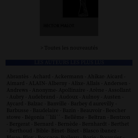
> Toutes les nouveautés
LES AUTEURS LES PLUS LUS
Abrantès
-
Achard
-
Ackermann
-
Ahikar
-
Aicard
-
Aimard
-
ALAIN
-
Alberny
-
Alixe
-
Allais
-
Andersen
-
Andrews
-
Anonyme
-
Apollinaire
-
Arène
-
Assollant
-
Aubry
-
Audebrand
-
Audoux
-
Aulnoy
-
Austen
-
Aycard
-
Balzac
-
Banville
-
Barbey d aurevilly
-
Barbusse
-
Baudelaire
-
Bazin
-
Beauvoir
-
Beecher
stowe
-
Bégonia ´´lili´´
-
Bellême
-
Beltran
-
Bentzon
-
Bergerat
-
Bernard
-
Bernède
-
Bernhardt
-
Berthet
-
Berthoud
-
Bible
-
Binet
-
Bizet
-
Blasco ibanez
-
Bleue
-
Bloy
-
Boccace
-
Boileau
-
Borie
-
Bouguier
-