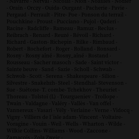
-
Navarre
-
Nerval
-
Nicolaï
-
Nion
-
Noailles
-
Nodier
-
Orain
-
Orczy
-
Ouida
-
Ourgant
-
Pacherie
-
Pavie
-
Pergaud
-
Perrault
-
Pitre
-
Poe
-
Ponson du terrail
-
Pouchkine
-
Proust
-
Pucciano
-
Pujol
-
Qaderi
-
Racine
-
Radcliffe
-
Rameau
-
Ramuz
-
Reclus
-
Reibrach
-
Renard
-
Reuzé
-
Révoil
-
Richard
-
Richard - Gaston
-
Richepin
-
Rilke
-
Rimbaud
-
Robert
-
Rochefort
-
Roger
-
Rolland
-
Ronsard
-
Rosny
-
Rosny aîné
-
Rosny_aîné
-
Rostand
-
Rousseau
-
Sacher masoch
-
Sade
-
Saint victor
-
Sainte beuve
-
Sand
-
Sazie
-
Scholl
-
Schwab
-
Schwob
-
Scott
-
Serena
-
Shakespeare
-
Silion
-
Silvestre
-
Snakebzh
-
Steel
-
Stendhal
-
Stevenson
-
Sue
-
Suétone
-
T. combe
-
Tchekhov
-
Theuriet
-
Thoreau
-
Tolstoï (L)
-
Tourgueniev
-
Trollope
-
Twain
-
Valdagne
-
Valéry
-
Vallès
-
Van offel
-
Vannereux
-
Vasari
-
Vély
-
Verlaine
-
Verne
-
Vidocq
-
Vigny
-
Villiers de l´isle adam
-
Vincent
-
Voltaire
-
Voragine
-
Vouin
-
Weil
-
Wells
-
Wharton
-
Wilde
-
Wilkie Collins
-
Williams
-
Wood
-
Zaccone
-
Zamacoïs
-
Zola
Zweig
-