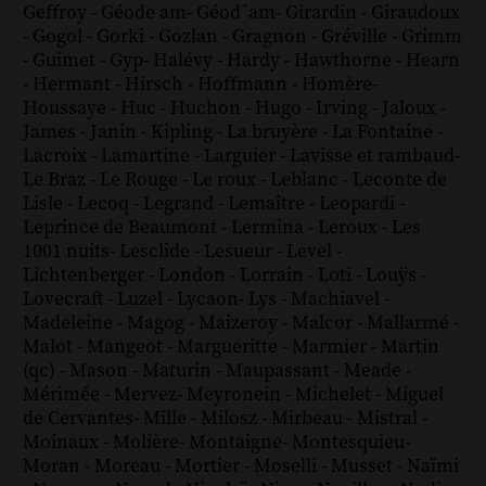
Geffroy
-
Géode am
-
Géod´am
-
Girardin
-
Giraudoux
-
Gogol
-
Gorki
-
Gozlan
-
Gragnon
-
Gréville
-
Grimm
-
Guimet
-
Gyp
-
Halévy
-
Hardy
-
Hawthorne
-
Hearn
-
Hermant
-
Hirsch
-
Hoffmann
-
Homère
-
Houssaye
-
Huc
-
Huchon
-
Hugo
-
Irving
-
Jaloux
-
James
-
Janin
-
Kipling
-
La bruyère
-
La Fontaine
-
Lacroix
-
Lamartine
-
Larguier
-
Lavisse et rambaud
-
Le Braz
-
Le Rouge
-
Le roux
-
Leblanc
-
Leconte de
Lisle
-
Lecoq
-
Legrand
-
Lemaître
-
Leopardi
-
Leprince de Beaumont
-
Lermina
-
Leroux
-
Les
1001 nuits
-
Lesclide
-
Lesueur
-
Level
-
Lichtenberger
-
London
-
Lorrain
-
Loti
-
Louÿs
-
Lovecraft
-
Luzel
-
Lycaon
-
Lys
-
Machiavel
-
Madeleine
-
Magog
-
Maizeroy
-
Malcor
-
Mallarmé
-
Malot
-
Mangeot
-
Margueritte
-
Marmier
-
Martin
(qc)
-
Mason
-
Maturin
-
Maupassant
-
Meade
-
Mérimée
-
Mervez
-
Meyronein
-
Michelet
-
Miguel
de Cervantes
-
Mille
-
Milosz
-
Mirbeau
-
Mistral
-
Moinaux
-
Molière
-
Montaigne
-
Montesquieu
-
Moran
-
Moreau
-
Mortier
-
Moselli
-
Musset
-
Naïmi