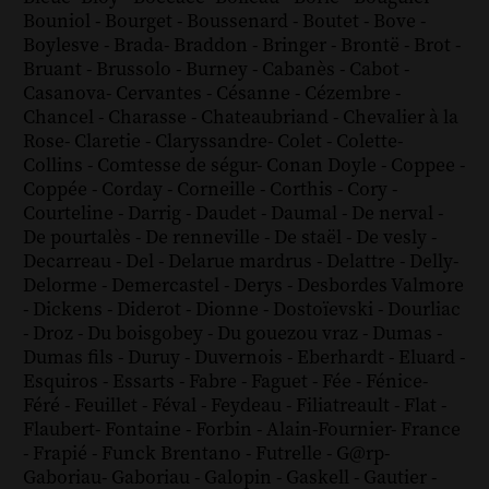
Bouniol
-
Bourget
-
Boussenard
-
Boutet
-
Bove
-
Boylesve
-
Brada
-
Braddon
-
Bringer
-
Brontë
-
Brot
-
Bruant
-
Brussolo
-
Burney
-
Cabanès
-
Cabot
-
Casanova
-
Cervantes
-
Césanne
-
Cézembre
-
Chancel
-
Charasse
-
Chateaubriand
-
Chevalier à la
Rose
-
Claretie
-
Claryssandre
-
Colet
-
Colette
-
Collins
-
Comtesse de ségur
-
Conan Doyle
-
Coppee
-
Coppée
-
Corday
-
Corneille
-
Corthis
-
Cory
-
Courteline
-
Darrig
-
Daudet
-
Daumal
-
De nerval
-
De pourtalès
-
De renneville
-
De staël
-
De vesly
-
Decarreau
-
Del
-
Delarue mardrus
-
Delattre
-
Delly
-
Delorme
-
Demercastel
-
Derys
-
Desbordes Valmore
-
Dickens
-
Diderot
-
Dionne
-
Dostoïevski
-
Dourliac
-
Droz
-
Du boisgobey
-
Du gouezou vraz
-
Dumas
-
Dumas fils
-
Duruy
-
Duvernois
-
Eberhardt
-
Eluard
-
Esquiros
-
Essarts
-
Fabre
-
Faguet
-
Fée
-
Fénice
-
Féré
-
Feuillet
-
Féval
-
Feydeau
-
Filiatreault
-
Flat
-
Flaubert
-
Fontaine
-
Forbin
-
Alain-Fournier
-
France
-
Frapié
-
Funck Brentano
-
Futrelle
-
G@rp
-
Gaboriau
-
Gaboriau
-
Galopin
-
Gaskell
-
Gautier
-