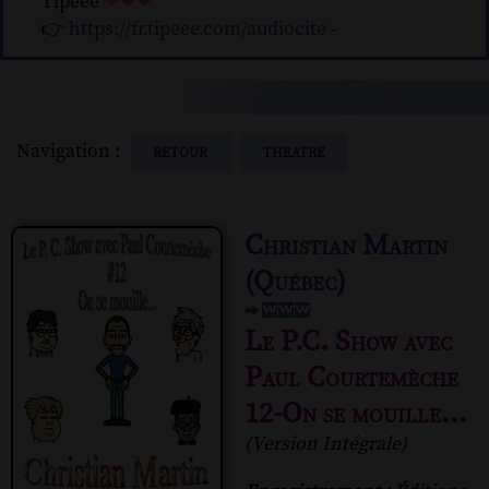
Tipeee
❤❤❤
👉
https://fr.tipeee.com/audiocite
-
Navigation :
RETOUR
THEATRE
Christian Martin
(Québec)
Le P.C. Show avec
Paul Courtemèche
12-On se mouille...
(Version Intégrale)