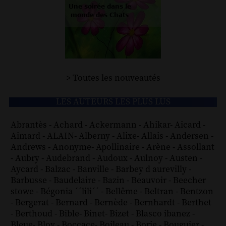
> Toutes les nouveautés
LES AUTEURS LES PLUS LUS
Abrantès
-
Achard
-
Ackermann
-
Ahikar
-
Aicard
-
Aimard
-
ALAIN
-
Alberny
-
Alixe
-
Allais
-
Andersen
-
Andrews
-
Anonyme
-
Apollinaire
-
Arène
-
Assollant
-
Aubry
-
Audebrand
-
Audoux
-
Aulnoy
-
Austen
-
Aycard
-
Balzac
-
Banville
-
Barbey d aurevilly
-
Barbusse
-
Baudelaire
-
Bazin
-
Beauvoir
-
Beecher
stowe
-
Bégonia ´´lili´´
-
Bellême
-
Beltran
-
Bentzon
-
Bergerat
-
Bernard
-
Bernède
-
Bernhardt
-
Berthet
-
Berthoud
-
Bible
-
Binet
-
Bizet
-
Blasco ibanez
-
Bleue
-
Bloy
-
Boccace
-
Boileau
-
Borie
-
Bouguier
-