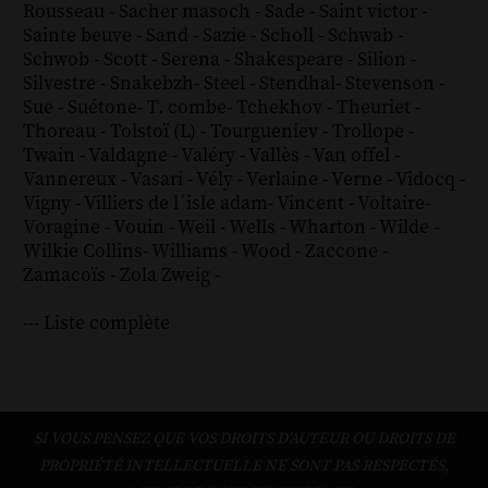
Rousseau
-
Sacher masoch
-
Sade
-
Saint victor
-
Sainte beuve
-
Sand
-
Sazie
-
Scholl
-
Schwab
-
Schwob
-
Scott
-
Serena
-
Shakespeare
-
Silion
-
Silvestre
-
Snakebzh
-
Steel
-
Stendhal
-
Stevenson
-
Sue
-
Suétone
-
T. combe
-
Tchekhov
-
Theuriet
-
Thoreau
-
Tolstoï (L)
-
Tourgueniev
-
Trollope
-
Twain
-
Valdagne
-
Valéry
-
Vallès
-
Van offel
-
Vannereux
-
Vasari
-
Vély
-
Verlaine
-
Verne
-
Vidocq
-
Vigny
-
Villiers de l´isle adam
-
Vincent
-
Voltaire
-
Voragine
-
Vouin
-
Weil
-
Wells
-
Wharton
-
Wilde
-
Wilkie Collins
-
Williams
-
Wood
-
Zaccone
-
Zamacoïs
-
Zola
Zweig
-
--- Liste complète
SI VOUS PENSEZ QUE VOS DROITS D'AUTEUR OU DROITS DE
PROPRIÉTÉ INTELLECTUELLE NE SONT PAS RESPECTÉS,