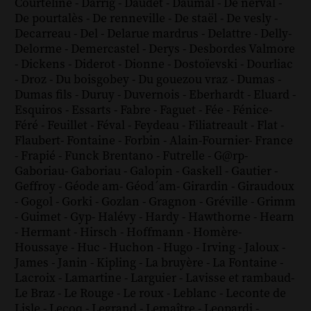
Courteline
-
Darrig
-
Daudet
-
Daumal
-
De nerval
-
De pourtalès
-
De renneville
-
De staël
-
De vesly
-
Decarreau
-
Del
-
Delarue mardrus
-
Delattre
-
Delly
-
Delorme
-
Demercastel
-
Derys
-
Desbordes Valmore
-
Dickens
-
Diderot
-
Dionne
-
Dostoïevski
-
Dourliac
-
Droz
-
Du boisgobey
-
Du gouezou vraz
-
Dumas
-
Dumas fils
-
Duruy
-
Duvernois
-
Eberhardt
-
Eluard
-
Esquiros
-
Essarts
-
Fabre
-
Faguet
-
Fée
-
Fénice
-
Féré
-
Feuillet
-
Féval
-
Feydeau
-
Filiatreault
-
Flat
-
Flaubert
-
Fontaine
-
Forbin
-
Alain-Fournier
-
France
-
Frapié
-
Funck Brentano
-
Futrelle
-
G@rp
-
Gaboriau
-
Gaboriau
-
Galopin
-
Gaskell
-
Gautier
-
Geffroy
-
Géode am
-
Géod´am
-
Girardin
-
Giraudoux
-
Gogol
-
Gorki
-
Gozlan
-
Gragnon
-
Gréville
-
Grimm
-
Guimet
-
Gyp
-
Halévy
-
Hardy
-
Hawthorne
-
Hearn
-
Hermant
-
Hirsch
-
Hoffmann
-
Homère
-
Houssaye
-
Huc
-
Huchon
-
Hugo
-
Irving
-
Jaloux
-
James
-
Janin
-
Kipling
-
La bruyère
-
La Fontaine
-
Lacroix
-
Lamartine
-
Larguier
-
Lavisse et rambaud
-
Le Braz
-
Le Rouge
-
Le roux
-
Leblanc
-
Leconte de
Lisle
-
Lecoq
-
Legrand
-
Lemaître
-
Leopardi
-