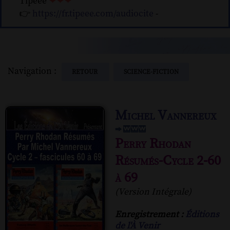
Tipeee
❤❤❤
👉
https://fr.tipeee.com/audiocite
-
Navigation :
RETOUR
SCIENCE-FICTION
Michel Vannereux
Perry Rhodan
Résumés-Cycle 2-60
à 69
(Version Intégrale)
Enregistrement :
Éditions
de l'À Venir