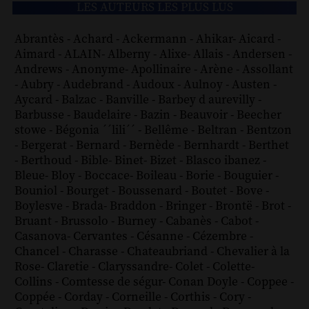
LES AUTEURS LES PLUS LUS
Abrantès
-
Achard
-
Ackermann
-
Ahikar
-
Aicard
-
Aimard
-
ALAIN
-
Alberny
-
Alixe
-
Allais
-
Andersen
-
Andrews
-
Anonyme
-
Apollinaire
-
Arène
-
Assollant
-
Aubry
-
Audebrand
-
Audoux
-
Aulnoy
-
Austen
-
Aycard
-
Balzac
-
Banville
-
Barbey d aurevilly
-
Barbusse
-
Baudelaire
-
Bazin
-
Beauvoir
-
Beecher
stowe
-
Bégonia ´´lili´´
-
Bellême
-
Beltran
-
Bentzon
-
Bergerat
-
Bernard
-
Bernède
-
Bernhardt
-
Berthet
-
Berthoud
-
Bible
-
Binet
-
Bizet
-
Blasco ibanez
-
Bleue
-
Bloy
-
Boccace
-
Boileau
-
Borie
-
Bouguier
-
Bouniol
-
Bourget
-
Boussenard
-
Boutet
-
Bove
-
Boylesve
-
Brada
-
Braddon
-
Bringer
-
Brontë
-
Brot
-
Bruant
-
Brussolo
-
Burney
-
Cabanès
-
Cabot
-
Casanova
-
Cervantes
-
Césanne
-
Cézembre
-
Chancel
-
Charasse
-
Chateaubriand
-
Chevalier à la
Rose
-
Claretie
-
Claryssandre
-
Colet
-
Colette
-
Collins
-
Comtesse de ségur
-
Conan Doyle
-
Coppee
-
Coppée
-
Corday
-
Corneille
-
Corthis
-
Cory
-