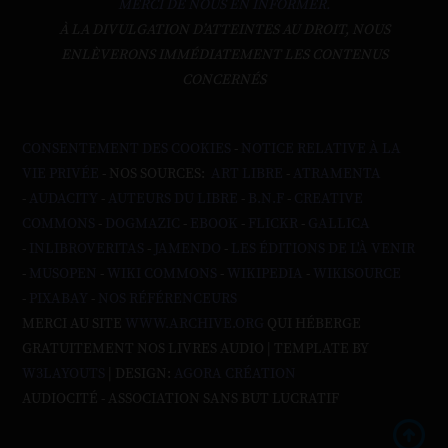
MERCI DE NOUS EN INFORMER.
À LA DIVULGATION D’ATTEINTES AU DROIT, NOUS
ENLÈVERONS IMMÉDIATEMENT LES CONTENUS
CONCERNÉS
CONSENTEMENT DES COOKIES
-
NOTICE RELATIVE À LA
VIE PRIVÉE
- NOS SOURCES:
ART LIBRE
-
ATRAMENTA
-
AUDACITY
-
AUTEURS DU LIBRE
-
B.N.F
-
CREATIVE
COMMONS
-
DOGMAZIC
-
EBOOK
-
FLICKR
-
GALLICA
-
INLIBROVERITAS
-
JAMENDO
-
LES ÉDITIONS DE L'À VENIR
-
MUSOPEN
-
WIKI COMMONS
-
WIKIPEDIA
-
WIKISOURCE
-
PIXABAY
-
NOS RÉFÉRENCEURS
MERCI AU SITE
WWW.ARCHIVE.ORG
QUI HÉBERGE
GRATUITEMENT NOS LIVRES AUDIO | TEMPLATE BY
W3LAYOUTS
| DESIGN:
AGORA CRÉATION
AUDIOCITÉ - ASSOCIATION SANS BUT LUCRATIF