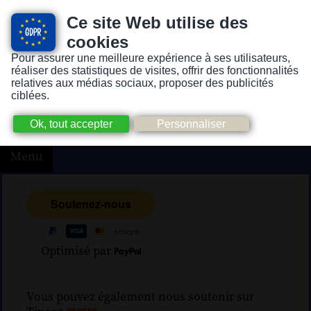
Ce site Web utilise des
cookies
Pour assurer une meilleure expérience à ses utilisateurs,
Version pour personnes mal-voyantes ou non-voyantes
réaliser des statistiques de visites, offrir des fonctionnalités
relatives aux médias sociaux, proposer des publicités
ciblées.
Menu
Optimisé par
Vous pouvez également nous soutenir sur