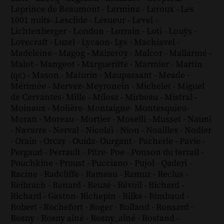
Leprince de Beaumont
-
Lermina
-
Leroux
-
Les
1001 nuits
-
Lesclide
-
Lesueur
-
Level
-
Lichtenberger
-
London
-
Lorrain
-
Loti
-
Louÿs
-
Lovecraft
-
Luzel
-
Lycaon
-
Lys
-
Machiavel
-
Madeleine
-
Magog
-
Maizeroy
-
Malcor
-
Mallarmé
-
Malot
-
Mangeot
-
Margueritte
-
Marmier
-
Martin
(qc)
-
Mason
-
Maturin
-
Maupassant
-
Meade
-
Mérimée
-
Mervez
-
Meyronein
-
Michelet
-
Miguel
de Cervantes
-
Mille
-
Milosz
-
Mirbeau
-
Mistral
-
Moinaux
-
Molière
-
Montaigne
-
Montesquieu
-
Moran
-
Moreau
-
Mortier
-
Moselli
-
Musset
-
Naïmi
-
Navarre
-
Nerval
-
Nicolaï
-
Nion
-
Noailles
-
Nodier
-
Orain
-
Orczy
-
Ouida
-
Ourgant
-
Pacherie
-
Pavie
-
Pergaud
-
Perrault
-
Pitre
-
Poe
-
Ponson du terrail
-
Pouchkine
-
Proust
-
Pucciano
-
Pujol
-
Qaderi
-
Racine
-
Radcliffe
-
Rameau
-
Ramuz
-
Reclus
-
Reibrach
-
Renard
-
Reuzé
-
Révoil
-
Richard
-
Richard - Gaston
-
Richepin
-
Rilke
-
Rimbaud
-
Robert
-
Rochefort
-
Roger
-
Rolland
-
Ronsard
-
Rosny
-
Rosny aîné
-
Rosny_aîné
-
Rostand
-