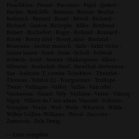
Pouchkine
-
Proust
-
Pucciano
-
Pujol
-
Qaderi
-
Racine
-
Radcliffe
-
Rameau
-
Ramuz
-
Reclus
-
Reibrach
-
Renard
-
Reuzé
-
Révoil
-
Richard
-
Richard - Gaston
-
Richepin
-
Rilke
-
Rimbaud
-
Robert
-
Rochefort
-
Roger
-
Rolland
-
Ronsard
-
Rosny
-
Rosny aîné
-
Rosny_aîné
-
Rostand
-
Rousseau
-
Sacher masoch
-
Sade
-
Saint victor
-
Sainte beuve
-
Sand
-
Sazie
-
Scholl
-
Schwab
-
Schwob
-
Scott
-
Serena
-
Shakespeare
-
Silion
-
Silvestre
-
Snakebzh
-
Steel
-
Stendhal
-
Stevenson
-
Sue
-
Suétone
-
T. combe
-
Tchekhov
-
Theuriet
-
Thoreau
-
Tolstoï (L)
-
Tourgueniev
-
Trollope
-
Twain
-
Valdagne
-
Valéry
-
Vallès
-
Van offel
-
Vannereux
-
Vasari
-
Vély
-
Verlaine
-
Verne
-
Vidocq
-
Vigny
-
Villiers de l´isle adam
-
Vincent
-
Voltaire
-
Voragine
-
Vouin
-
Weil
-
Wells
-
Wharton
-
Wilde
-
Wilkie Collins
-
Williams
-
Wood
-
Zaccone
-
Zamacoïs
-
Zola
Zweig
-
--- Liste complète