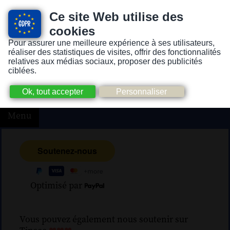
Ce site Web utilise des
cookies
Pour assurer une meilleure expérience à ses utilisateurs,
Version pour personnes mal-voyantes ou non-voyantes
réaliser des statistiques de visites, offrir des fonctionnalités
relatives aux médias sociaux, proposer des publicités
ciblées.
Menu
Optimisé par
Vous pouvez également nous soutenir sur