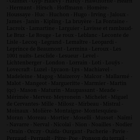
-
Guimet
-
Gyp
-
Halévy
-
Hardy
-
Hawthorne
-
Hearn
-
Hermant
-
Hirsch
-
Hoffmann
-
Homère
-
Houssaye
-
Huc
-
Huchon
-
Hugo
-
Irving
-
Jaloux
-
James
-
Janin
-
Kipling
-
La bruyère
-
La Fontaine
-
Lacroix
-
Lamartine
-
Larguier
-
Lavisse et rambaud
-
Le Braz
-
Le Rouge
-
Le roux
-
Leblanc
-
Leconte de
Lisle
-
Lecoq
-
Legrand
-
Lemaître
-
Leopardi
-
Leprince de Beaumont
-
Lermina
-
Leroux
-
Les
1001 nuits
-
Lesclide
-
Lesueur
-
Level
-
Lichtenberger
-
London
-
Lorrain
-
Loti
-
Louÿs
-
Lovecraft
-
Luzel
-
Lycaon
-
Lys
-
Machiavel
-
Madeleine
-
Magog
-
Maizeroy
-
Malcor
-
Mallarmé
-
Malot
-
Mangeot
-
Margueritte
-
Marmier
-
Martin
(qc)
-
Mason
-
Maturin
-
Maupassant
-
Meade
-
Mérimée
-
Mervez
-
Meyronein
-
Michelet
-
Miguel
de Cervantes
-
Mille
-
Milosz
-
Mirbeau
-
Mistral
-
Moinaux
-
Molière
-
Montaigne
-
Montesquieu
-
Moran
-
Moreau
-
Mortier
-
Moselli
-
Musset
-
Naïmi
-
Navarre
-
Nerval
-
Nicolaï
-
Nion
-
Noailles
-
Nodier
-
Orain
-
Orczy
-
Ouida
-
Ourgant
-
Pacherie
-
Pavie
-
Pergaud
-
Perrault
-
Pitre
-
Poe
-
Ponson du terrail
-