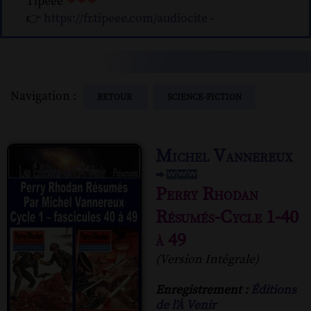
Tipeee
❤❤❤
👉
https://fr.tipeee.com/audiocite
-
Navigation :
RETOUR
SCIENCE-FICTION
Michel Vannereux
Perry Rhodan
Résumés-Cycle 1-40
à 49
(Version Intégrale)
Enregistrement :
Éditions
de l'À Venir