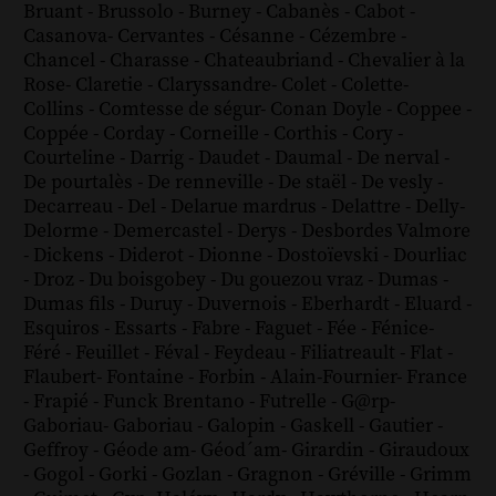
Bruant
-
Brussolo
-
Burney
-
Cabanès
-
Cabot
-
Casanova
-
Cervantes
-
Césanne
-
Cézembre
-
Chancel
-
Charasse
-
Chateaubriand
-
Chevalier à la
Rose
-
Claretie
-
Claryssandre
-
Colet
-
Colette
-
Collins
-
Comtesse de ségur
-
Conan Doyle
-
Coppee
-
Coppée
-
Corday
-
Corneille
-
Corthis
-
Cory
-
Courteline
-
Darrig
-
Daudet
-
Daumal
-
De nerval
-
De pourtalès
-
De renneville
-
De staël
-
De vesly
-
Decarreau
-
Del
-
Delarue mardrus
-
Delattre
-
Delly
-
Delorme
-
Demercastel
-
Derys
-
Desbordes Valmore
-
Dickens
-
Diderot
-
Dionne
-
Dostoïevski
-
Dourliac
-
Droz
-
Du boisgobey
-
Du gouezou vraz
-
Dumas
-
Dumas fils
-
Duruy
-
Duvernois
-
Eberhardt
-
Eluard
-
Esquiros
-
Essarts
-
Fabre
-
Faguet
-
Fée
-
Fénice
-
Féré
-
Feuillet
-
Féval
-
Feydeau
-
Filiatreault
-
Flat
-
Flaubert
-
Fontaine
-
Forbin
-
Alain-Fournier
-
France
-
Frapié
-
Funck Brentano
-
Futrelle
-
G@rp
-
Gaboriau
-
Gaboriau
-
Galopin
-
Gaskell
-
Gautier
-
Geffroy
-
Géode am
-
Géod´am
-
Girardin
-
Giraudoux
-
Gogol
-
Gorki
-
Gozlan
-
Gragnon
-
Gréville
-
Grimm