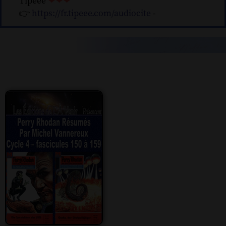
Tipeee
❤❤❤
👉
https://fr.tipeee.com/audiocite
-