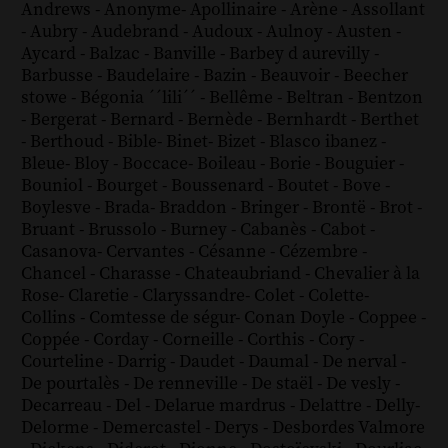
Andrews
-
Anonyme
-
Apollinaire
-
Arène
-
Assollant
-
Aubry
-
Audebrand
-
Audoux
-
Aulnoy
-
Austen
-
Aycard
-
Balzac
-
Banville
-
Barbey d aurevilly
-
Barbusse
-
Baudelaire
-
Bazin
-
Beauvoir
-
Beecher
stowe
-
Bégonia ´´lili´´
-
Bellême
-
Beltran
-
Bentzon
-
Bergerat
-
Bernard
-
Bernède
-
Bernhardt
-
Berthet
-
Berthoud
-
Bible
-
Binet
-
Bizet
-
Blasco ibanez
-
Bleue
-
Bloy
-
Boccace
-
Boileau
-
Borie
-
Bouguier
-
Bouniol
-
Bourget
-
Boussenard
-
Boutet
-
Bove
-
Boylesve
-
Brada
-
Braddon
-
Bringer
-
Brontë
-
Brot
-
Bruant
-
Brussolo
-
Burney
-
Cabanès
-
Cabot
-
Casanova
-
Cervantes
-
Césanne
-
Cézembre
-
Chancel
-
Charasse
-
Chateaubriand
-
Chevalier à la
Rose
-
Claretie
-
Claryssandre
-
Colet
-
Colette
-
Collins
-
Comtesse de ségur
-
Conan Doyle
-
Coppee
-
Coppée
-
Corday
-
Corneille
-
Corthis
-
Cory
-
Courteline
-
Darrig
-
Daudet
-
Daumal
-
De nerval
-
De pourtalès
-
De renneville
-
De staël
-
De vesly
-
Decarreau
-
Del
-
Delarue mardrus
-
Delattre
-
Delly
-
Delorme
-
Demercastel
-
Derys
-
Desbordes Valmore