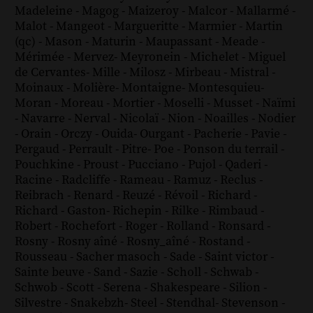
Madeleine
-
Magog
-
Maizeroy
-
Malcor
-
Mallarmé
-
Malot
-
Mangeot
-
Margueritte
-
Marmier
-
Martin
(qc)
-
Mason
-
Maturin
-
Maupassant
-
Meade
-
Mérimée
-
Mervez
-
Meyronein
-
Michelet
-
Miguel
de Cervantes
-
Mille
-
Milosz
-
Mirbeau
-
Mistral
-
Moinaux
-
Molière
-
Montaigne
-
Montesquieu
-
Moran
-
Moreau
-
Mortier
-
Moselli
-
Musset
-
Naïmi
-
Navarre
-
Nerval
-
Nicolaï
-
Nion
-
Noailles
-
Nodier
-
Orain
-
Orczy
-
Ouida
-
Ourgant
-
Pacherie
-
Pavie
-
Pergaud
-
Perrault
-
Pitre
-
Poe
-
Ponson du terrail
-
Pouchkine
-
Proust
-
Pucciano
-
Pujol
-
Qaderi
-
Racine
-
Radcliffe
-
Rameau
-
Ramuz
-
Reclus
-
Reibrach
-
Renard
-
Reuzé
-
Révoil
-
Richard
-
Richard - Gaston
-
Richepin
-
Rilke
-
Rimbaud
-
Robert
-
Rochefort
-
Roger
-
Rolland
-
Ronsard
-
Rosny
-
Rosny aîné
-
Rosny_aîné
-
Rostand
-
Rousseau
-
Sacher masoch
-
Sade
-
Saint victor
-
Sainte beuve
-
Sand
-
Sazie
-
Scholl
-
Schwab
-
Schwob
-
Scott
-
Serena
-
Shakespeare
-
Silion
-
Silvestre
-
Snakebzh
-
Steel
-
Stendhal
-
Stevenson
-