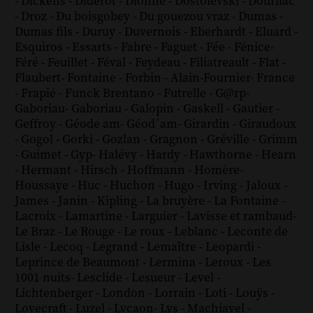
-
Dickens
-
Diderot
-
Dionne
-
Dostoïevski
-
Dourliac
-
Droz
-
Du boisgobey
-
Du gouezou vraz
-
Dumas
-
Dumas fils
-
Duruy
-
Duvernois
-
Eberhardt
-
Eluard
-
Esquiros
-
Essarts
-
Fabre
-
Faguet
-
Fée
-
Fénice
-
Féré
-
Feuillet
-
Féval
-
Feydeau
-
Filiatreault
-
Flat
-
Flaubert
-
Fontaine
-
Forbin
-
Alain-Fournier
-
France
-
Frapié
-
Funck Brentano
-
Futrelle
-
G@rp
-
Gaboriau
-
Gaboriau
-
Galopin
-
Gaskell
-
Gautier
-
Geffroy
-
Géode am
-
Géod´am
-
Girardin
-
Giraudoux
-
Gogol
-
Gorki
-
Gozlan
-
Gragnon
-
Gréville
-
Grimm
-
Guimet
-
Gyp
-
Halévy
-
Hardy
-
Hawthorne
-
Hearn
-
Hermant
-
Hirsch
-
Hoffmann
-
Homère
-
Houssaye
-
Huc
-
Huchon
-
Hugo
-
Irving
-
Jaloux
-
James
-
Janin
-
Kipling
-
La bruyère
-
La Fontaine
-
Lacroix
-
Lamartine
-
Larguier
-
Lavisse et rambaud
-
Le Braz
-
Le Rouge
-
Le roux
-
Leblanc
-
Leconte de
Lisle
-
Lecoq
-
Legrand
-
Lemaître
-
Leopardi
-
Leprince de Beaumont
-
Lermina
-
Leroux
-
Les
1001 nuits
-
Lesclide
-
Lesueur
-
Level
-
Lichtenberger
-
London
-
Lorrain
-
Loti
-
Louÿs
-
Lovecraft
-
Luzel
-
Lycaon
-
Lys
-
Machiavel
-