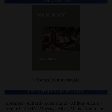
NOUVEAUTÉS
> Toutes les nouveautés
LES AUTEURS LES PLUS LUS
Abrantès
-
Achard
-
Ackermann
-
Ahikar
-
Aicard
-
Aimard
-
ALAIN
-
Alberny
-
Alixe
-
Allais
-
Andersen
-