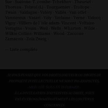
Sue
-
Suétone
-
T. combe
-
Tchekhov
-
Theuriet
-
Thoreau
-
Tolstoï (L)
-
Tourgueniev
-
Trollope
-
Twain
-
Valdagne
-
Valéry
-
Vallès
-
Van offel
-
Vannereux
-
Vasari
-
Vély
-
Verlaine
-
Verne
-
Vidocq
-
Vigny
-
Villiers de l´isle adam
-
Vincent
-
Voltaire
-
Voragine
-
Vouin
-
Weil
-
Wells
-
Wharton
-
Wilde
-
Wilkie Collins
-
Williams
-
Wood
-
Zaccone
-
Zamacoïs
-
Zola
Zweig
-
--- Liste complète
SI VOUS PENSEZ QUE VOS DROITS D'AUTEUR OU DROITS DE
PROPRIÉTÉ INTELLECTUELLE NE SONT PAS RESPECTÉS,
MERCI DE NOUS EN INFORMER.
À LA DIVULGATION D’ATTEINTES AU DROIT, NOUS
ENLÈVERONS IMMÉDIATEMENT LES CONTENUS
CONCERNÉS