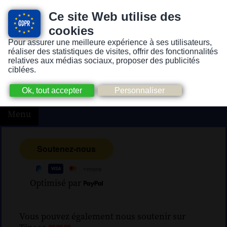
Ce site Web utilise des
cookies
Pour assurer une meilleure expérience à ses utilisateurs,
Version pour personnes mal-voyantes ou non-voyantes
réaliser des statistiques de visites, offrir des fonctionnalités
relatives aux médias sociaux, proposer des publicités
ciblées.
Menu
Optimisé par
Vous pouvez également nous soutenir sur