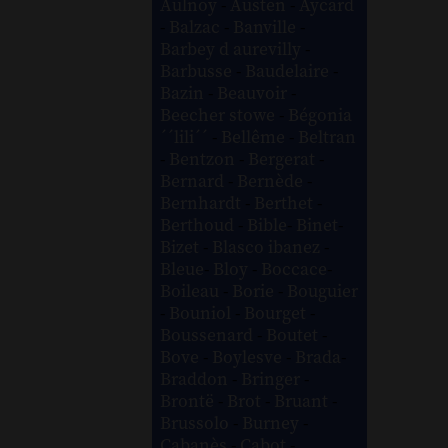
Aulnoy
-
Austen
-
Aycard
-
Balzac
-
Banville
-
Barbey d aurevilly
-
Barbusse
-
Baudelaire
-
Bazin
-
Beauvoir
-
Beecher stowe
-
Bégonia
´´lili´´
-
Bellême
-
Beltran
-
Bentzon
-
Bergerat
-
Bernard
-
Bernède
-
Bernhardt
-
Berthet
-
Berthoud
-
Bible
-
Binet
-
Bizet
-
Blasco ibanez
-
Bleue
-
Bloy
-
Boccace
-
Boileau
-
Borie
-
Bouguier
-
Bouniol
-
Bourget
-
Boussenard
-
Boutet
-
Bove
-
Boylesve
-
Brada
-
Braddon
-
Bringer
-
Brontë
-
Brot
-
Bruant
-
Brussolo
-
Burney
-
Cabanès
-
Cabot
-