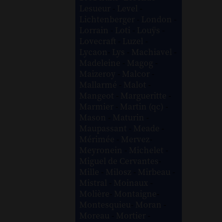
Lesueur
-
Level
-
Lichtenberger
-
London
-
Lorrain
-
Loti
-
Louÿs
-
Lovecraft
-
Luzel
-
Lycaon
-
Lys
-
Machiavel
-
Madeleine
-
Magog
-
Maizeroy
-
Malcor
-
Mallarmé
-
Malot
-
Mangeot
-
Margueritte
-
Marmier
-
Martin (qc)
-
Mason
-
Maturin
-
Maupassant
-
Meade
-
Mérimée
-
Mervez
-
Meyronein
-
Michelet
-
Miguel de Cervantes
-
Mille
-
Milosz
-
Mirbeau
-
Mistral
-
Moinaux
-
Molière
-
Montaigne
-
Montesquieu
-
Moran
-
Moreau
-
Mortier
-