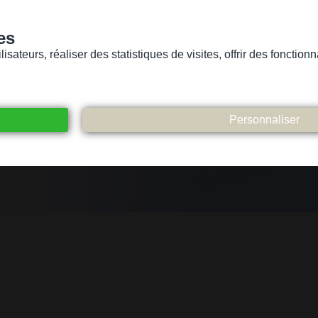
es
sateurs, réaliser des statistiques de visites, offrir des fonctio
Version pour personnes mal-voyantes ou non-voyantes
ices
Suivez-nous
Participez
Contact