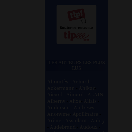
LES AUTEURS LES PLUS
LUS
Abrantès
-
Achard
-
Ackermann
-
Ahikar
-
Aicard
-
Aimard
-
ALAIN
-
Alberny
-
Alixe
-
Allais
-
Andersen
-
Andrews
-
Anonyme
-
Apollinaire
-
Arène
-
Assollant
-
Aubry
-
Audebrand
-
Audoux
-