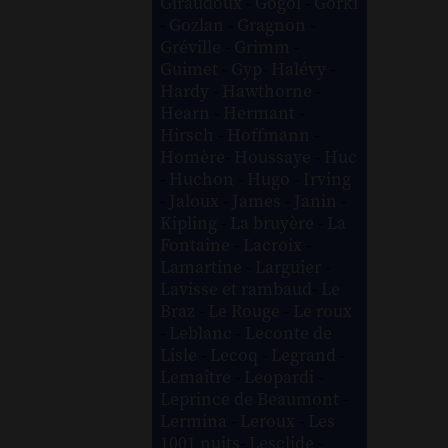
Giraudoux
-
Gogol
-
Gorki
-
Gozlan
-
Gragnon
-
Gréville
-
Grimm
-
Guimet
-
Gyp
-
Halévy
-
Hardy
-
Hawthorne
-
Hearn
-
Hermant
-
Hirsch
-
Hoffmann
-
Homère
-
Houssaye
-
Huc
-
Huchon
-
Hugo
-
Irving
-
Jaloux
-
James
-
Janin
-
Kipling
-
La bruyère
-
La
Fontaine
-
Lacroix
-
Lamartine
-
Larguier
-
Lavisse et rambaud
-
Le
Braz
-
Le Rouge
-
Le roux
-
Leblanc
-
Leconte de
Lisle
-
Lecoq
-
Legrand
-
Lemaître
-
Leopardi
-
Leprince de Beaumont
-
Lermina
-
Leroux
-
Les
1001 nuits
-
Lesclide
-