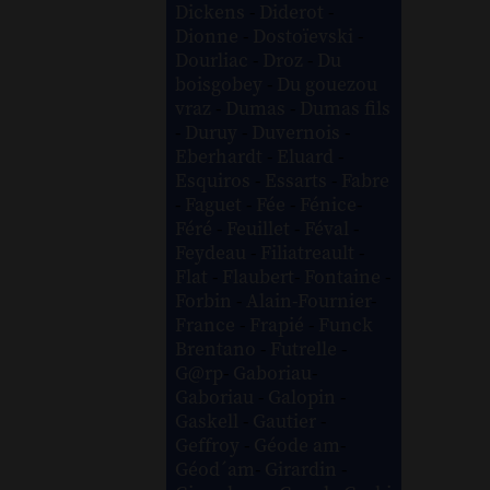
Dickens
-
Diderot
-
Dionne
-
Dostoïevski
-
Dourliac
-
Droz
-
Du
boisgobey
-
Du gouezou
vraz
-
Dumas
-
Dumas fils
-
Duruy
-
Duvernois
-
Eberhardt
-
Eluard
-
Esquiros
-
Essarts
-
Fabre
-
Faguet
-
Fée
-
Fénice
-
Féré
-
Feuillet
-
Féval
-
Feydeau
-
Filiatreault
-
Flat
-
Flaubert
-
Fontaine
-
Forbin
-
Alain-Fournier
-
France
-
Frapié
-
Funck
Brentano
-
Futrelle
-
G@rp
-
Gaboriau
-
Gaboriau
-
Galopin
-
Gaskell
-
Gautier
-
Geffroy
-
Géode am
-
Géod´am
-
Girardin
-