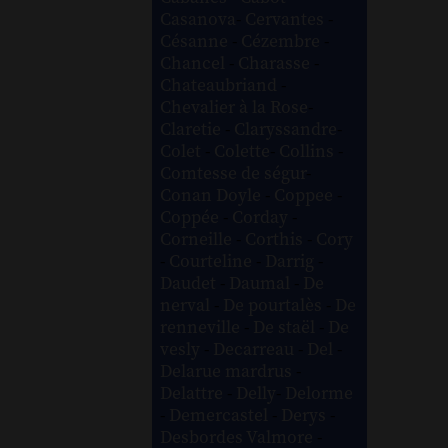
Casanova
-
Cervantes
-
Césanne
-
Cézembre
-
Chancel
-
Charasse
-
Chateaubriand
-
Chevalier à la Rose
-
Claretie
-
Claryssandre
-
Colet
-
Colette
-
Collins
-
Comtesse de ségur
-
Conan Doyle
-
Coppee
-
Coppée
-
Corday
-
Corneille
-
Corthis
-
Cory
-
Courteline
-
Darrig
-
Daudet
-
Daumal
-
De
nerval
-
De pourtalès
-
De
renneville
-
De staël
-
De
vesly
-
Decarreau
-
Del
-
Delarue mardrus
-
Delattre
-
Delly
-
Delorme
-
Demercastel
-
Derys
-
Desbordes Valmore
-