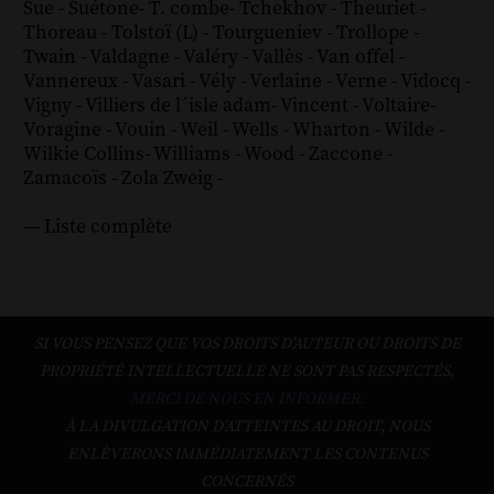
Sue
-
Suétone
-
T. combe
-
Tchekhov
-
Theuriet
-
Thoreau
-
Tolstoï (L)
-
Tourgueniev
-
Trollope
-
Twain
-
Valdagne
-
Valéry
-
Vallès
-
Van offel
-
Vannereux
-
Vasari
-
Vély
-
Verlaine
-
Verne
-
Vidocq
-
Vigny
-
Villiers de l´isle adam
-
Vincent
-
Voltaire
-
Voragine
-
Vouin
-
Weil
-
Wells
-
Wharton
-
Wilde
-
Wilkie Collins
-
Williams
-
Wood
-
Zaccone
-
Zamacoïs
-
Zola
Zweig
-
--- Liste complète
SI VOUS PENSEZ QUE VOS DROITS D'AUTEUR OU DROITS DE
PROPRIÉTÉ INTELLECTUELLE NE SONT PAS RESPECTÉS,
MERCI DE NOUS EN INFORMER.
À LA DIVULGATION D’ATTEINTES AU DROIT, NOUS
ENLÈVERONS IMMÉDIATEMENT LES CONTENUS
CONCERNÉS