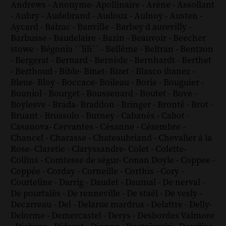
Andrews
-
Anonyme
-
Apollinaire
-
Arène
-
Assollant
-
Aubry
-
Audebrand
-
Audoux
-
Aulnoy
-
Austen
-
Aycard
-
Balzac
-
Banville
-
Barbey d aurevilly
-
Barbusse
-
Baudelaire
-
Bazin
-
Beauvoir
-
Beecher
stowe
-
Bégonia ´´lili´´
-
Bellême
-
Beltran
-
Bentzon
-
Bergerat
-
Bernard
-
Bernède
-
Bernhardt
-
Berthet
-
Berthoud
-
Bible
-
Binet
-
Bizet
-
Blasco ibanez
-
Bleue
-
Bloy
-
Boccace
-
Boileau
-
Borie
-
Bouguier
-
Bouniol
-
Bourget
-
Boussenard
-
Boutet
-
Bove
-
Boylesve
-
Brada
-
Braddon
-
Bringer
-
Brontë
-
Brot
-
Bruant
-
Brussolo
-
Burney
-
Cabanès
-
Cabot
-
Casanova
-
Cervantes
-
Césanne
-
Cézembre
-
Chancel
-
Charasse
-
Chateaubriand
-
Chevalier à la
Rose
-
Claretie
-
Claryssandre
-
Colet
-
Colette
-
Collins
-
Comtesse de ségur
-
Conan Doyle
-
Coppee
-
Coppée
-
Corday
-
Corneille
-
Corthis
-
Cory
-
Courteline
-
Darrig
-
Daudet
-
Daumal
-
De nerval
-
De pourtalès
-
De renneville
-
De staël
-
De vesly
-
Decarreau
-
Del
-
Delarue mardrus
-
Delattre
-
Delly
-
Delorme
-
Demercastel
-
Derys
-
Desbordes Valmore