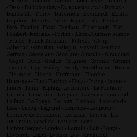
-
Dickens
-
Diderot
-
Dionne
-
Dostoïevski
-
Dourliac
-
Droz
-
Du boisgobey
-
Du gouezou vraz
-
Dumas
-
Dumas fils
-
Duruy
-
Duvernois
-
Eberhardt
-
Eluard
-
Esquiros
-
Essarts
-
Fabre
-
Faguet
-
Fée
-
Fénice
-
Féré
-
Feuillet
-
Féval
-
Feydeau
-
Filiatreault
-
Flat
-
Flaubert
-
Fontaine
-
Forbin
-
Alain-Fournier
-
France
-
Frapié
-
Funck Brentano
-
Futrelle
-
G@rp
-
Gaboriau
-
Gaboriau
-
Galopin
-
Gaskell
-
Gautier
-
Geffroy
-
Géode am
-
Géod´am
-
Girardin
-
Giraudoux
-
Gogol
-
Gorki
-
Gozlan
-
Gragnon
-
Gréville
-
Grimm
-
Guimet
-
Gyp
-
Halévy
-
Hardy
-
Hawthorne
-
Hearn
-
Hermant
-
Hirsch
-
Hoffmann
-
Homère
-
Houssaye
-
Huc
-
Huchon
-
Hugo
-
Irving
-
Jaloux
-
James
-
Janin
-
Kipling
-
La bruyère
-
La Fontaine
-
Lacroix
-
Lamartine
-
Larguier
-
Lavisse et rambaud
-
Le Braz
-
Le Rouge
-
Le roux
-
Leblanc
-
Leconte de
Lisle
-
Lecoq
-
Legrand
-
Lemaître
-
Leopardi
-
Leprince de Beaumont
-
Lermina
-
Leroux
-
Les
1001 nuits
-
Lesclide
-
Lesueur
-
Level
-
Lichtenberger
-
London
-
Lorrain
-
Loti
-
Louÿs
-
Lovecraft
-
Luzel
-
Lycaon
-
Lys
-
Machiavel
-