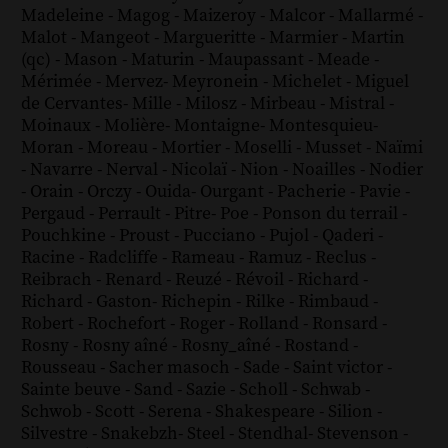
Madeleine
-
Magog
-
Maizeroy
-
Malcor
-
Mallarmé
-
Malot
-
Mangeot
-
Margueritte
-
Marmier
-
Martin
(qc)
-
Mason
-
Maturin
-
Maupassant
-
Meade
-
Mérimée
-
Mervez
-
Meyronein
-
Michelet
-
Miguel
de Cervantes
-
Mille
-
Milosz
-
Mirbeau
-
Mistral
-
Moinaux
-
Molière
-
Montaigne
-
Montesquieu
-
Moran
-
Moreau
-
Mortier
-
Moselli
-
Musset
-
Naïmi
-
Navarre
-
Nerval
-
Nicolaï
-
Nion
-
Noailles
-
Nodier
-
Orain
-
Orczy
-
Ouida
-
Ourgant
-
Pacherie
-
Pavie
-
Pergaud
-
Perrault
-
Pitre
-
Poe
-
Ponson du terrail
-
Pouchkine
-
Proust
-
Pucciano
-
Pujol
-
Qaderi
-
Racine
-
Radcliffe
-
Rameau
-
Ramuz
-
Reclus
-
Reibrach
-
Renard
-
Reuzé
-
Révoil
-
Richard
-
Richard - Gaston
-
Richepin
-
Rilke
-
Rimbaud
-
Robert
-
Rochefort
-
Roger
-
Rolland
-
Ronsard
-
Rosny
-
Rosny aîné
-
Rosny_aîné
-
Rostand
-
Rousseau
-
Sacher masoch
-
Sade
-
Saint victor
-
Sainte beuve
-
Sand
-
Sazie
-
Scholl
-
Schwab
-
Schwob
-
Scott
-
Serena
-
Shakespeare
-
Silion
-
Silvestre
-
Snakebzh
-
Steel
-
Stendhal
-
Stevenson
-