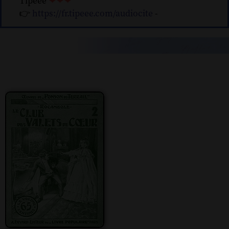
Tipeee
❤❤❤
👉
https://fr.tipeee.com/audiocite
-