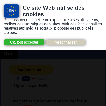
Ce site Web utilise des
cookies
Pour assurer une meilleure expérience à ses utilisateurs,
Version pour personnes mal-voyantes ou non-voyantes
réaliser des statistiques de visites, offrir des fonctionnalités
relatives aux médias sociaux, proposer des publicités
ciblées.
Menu
Optimisé par
Vous pouvez également nous soutenir sur