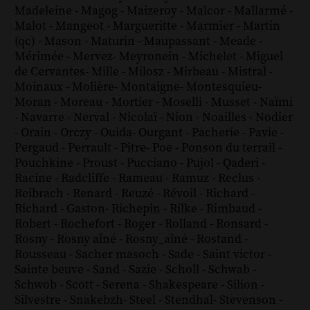
Madeleine
-
Magog
-
Maizeroy
-
Malcor
-
Mallarmé
-
Malot
-
Mangeot
-
Margueritte
-
Marmier
-
Martin
(qc)
-
Mason
-
Maturin
-
Maupassant
-
Meade
-
Mérimée
-
Mervez
-
Meyronein
-
Michelet
-
Miguel
de Cervantes
-
Mille
-
Milosz
-
Mirbeau
-
Mistral
-
Moinaux
-
Molière
-
Montaigne
-
Montesquieu
-
Moran
-
Moreau
-
Mortier
-
Moselli
-
Musset
-
Naïmi
-
Navarre
-
Nerval
-
Nicolaï
-
Nion
-
Noailles
-
Nodier
-
Orain
-
Orczy
-
Ouida
-
Ourgant
-
Pacherie
-
Pavie
-
Pergaud
-
Perrault
-
Pitre
-
Poe
-
Ponson du terrail
-
Pouchkine
-
Proust
-
Pucciano
-
Pujol
-
Qaderi
-
Racine
-
Radcliffe
-
Rameau
-
Ramuz
-
Reclus
-
Reibrach
-
Renard
-
Reuzé
-
Révoil
-
Richard
-
Richard - Gaston
-
Richepin
-
Rilke
-
Rimbaud
-
Robert
-
Rochefort
-
Roger
-
Rolland
-
Ronsard
-
Rosny
-
Rosny aîné
-
Rosny_aîné
-
Rostand
-
Rousseau
-
Sacher masoch
-
Sade
-
Saint victor
-
Sainte beuve
-
Sand
-
Sazie
-
Scholl
-
Schwab
-
Schwob
-
Scott
-
Serena
-
Shakespeare
-
Silion
-
Silvestre
-
Snakebzh
-
Steel
-
Stendhal
-
Stevenson
-