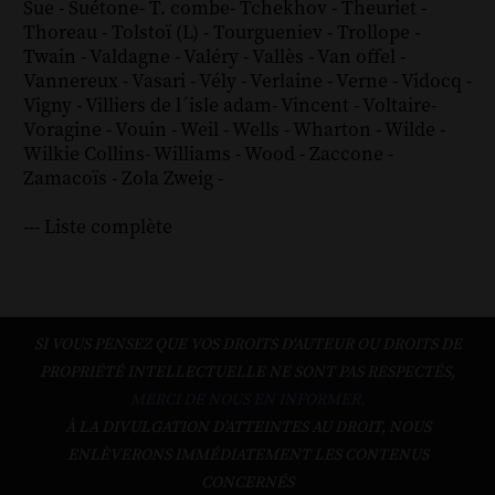
Sue
-
Suétone
-
T. combe
-
Tchekhov
-
Theuriet
-
Thoreau
-
Tolstoï (L)
-
Tourgueniev
-
Trollope
-
Twain
-
Valdagne
-
Valéry
-
Vallès
-
Van offel
-
Vannereux
-
Vasari
-
Vély
-
Verlaine
-
Verne
-
Vidocq
-
Vigny
-
Villiers de l´isle adam
-
Vincent
-
Voltaire
-
Voragine
-
Vouin
-
Weil
-
Wells
-
Wharton
-
Wilde
-
Wilkie Collins
-
Williams
-
Wood
-
Zaccone
-
Zamacoïs
-
Zola
Zweig
-
--- Liste complète
SI VOUS PENSEZ QUE VOS DROITS D'AUTEUR OU DROITS DE
PROPRIÉTÉ INTELLECTUELLE NE SONT PAS RESPECTÉS,
MERCI DE NOUS EN INFORMER.
À LA DIVULGATION D’ATTEINTES AU DROIT, NOUS
ENLÈVERONS IMMÉDIATEMENT LES CONTENUS
CONCERNÉS