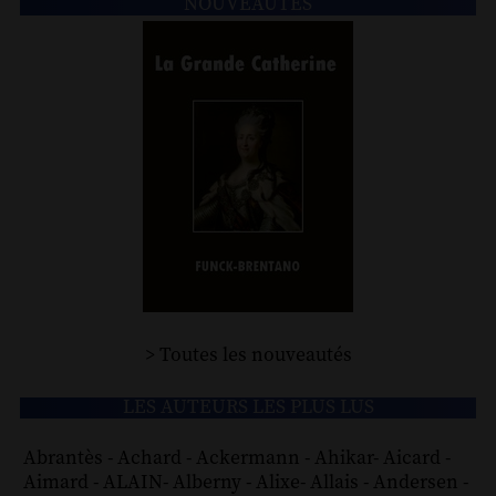
NOUVEAUTÉS
> Toutes les nouveautés
LES AUTEURS LES PLUS LUS
Abrantès
-
Achard
-
Ackermann
-
Ahikar
-
Aicard
-
Aimard
-
ALAIN
-
Alberny
-
Alixe
-
Allais
-
Andersen
-