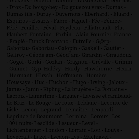
-
Dickens
-
Diderot
-
Dionne
-
Dostoïevski
-
Dourliac
-
Droz
-
Du boisgobey
-
Du gouezou vraz
-
Dumas
-
Dumas fils
-
Duruy
-
Duvernois
-
Eberhardt
-
Eluard
-
Esquiros
-
Essarts
-
Fabre
-
Faguet
-
Fée
-
Fénice
-
Féré
-
Feuillet
-
Féval
-
Feydeau
-
Filiatreault
-
Flat
-
Flaubert
-
Fontaine
-
Forbin
-
Alain-Fournier
-
France
-
Frapié
-
Funck Brentano
-
Futrelle
-
G@rp
-
Gaboriau
-
Gaboriau
-
Galopin
-
Gaskell
-
Gautier
-
Geffroy
-
Géode am
-
Géod´am
-
Girardin
-
Giraudoux
-
Gogol
-
Gorki
-
Gozlan
-
Gragnon
-
Gréville
-
Grimm
-
Guimet
-
Gyp
-
Halévy
-
Hardy
-
Hawthorne
-
Hearn
-
Hermant
-
Hirsch
-
Hoffmann
-
Homère
-
Houssaye
-
Huc
-
Huchon
-
Hugo
-
Irving
-
Jaloux
-
James
-
Janin
-
Kipling
-
La bruyère
-
La Fontaine
-
Lacroix
-
Lamartine
-
Larguier
-
Lavisse et rambaud
-
Le Braz
-
Le Rouge
-
Le roux
-
Leblanc
-
Leconte de
Lisle
-
Lecoq
-
Legrand
-
Lemaître
-
Leopardi
-
Leprince de Beaumont
-
Lermina
-
Leroux
-
Les
1001 nuits
-
Lesclide
-
Lesueur
-
Level
-
Lichtenberger
-
London
-
Lorrain
-
Loti
-
Louÿs
-
Lovecraft
-
Luzel
-
Lycaon
-
Lys
-
Machiavel
-