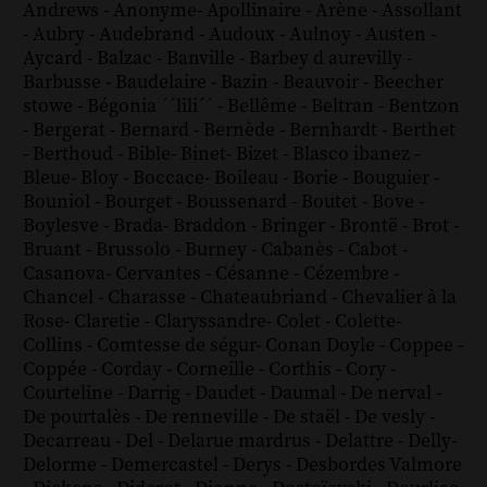
Andrews
-
Anonyme
-
Apollinaire
-
Arène
-
Assollant
-
Aubry
-
Audebrand
-
Audoux
-
Aulnoy
-
Austen
-
Aycard
-
Balzac
-
Banville
-
Barbey d aurevilly
-
Barbusse
-
Baudelaire
-
Bazin
-
Beauvoir
-
Beecher
stowe
-
Bégonia ´´lili´´
-
Bellême
-
Beltran
-
Bentzon
-
Bergerat
-
Bernard
-
Bernède
-
Bernhardt
-
Berthet
-
Berthoud
-
Bible
-
Binet
-
Bizet
-
Blasco ibanez
-
Bleue
-
Bloy
-
Boccace
-
Boileau
-
Borie
-
Bouguier
-
Bouniol
-
Bourget
-
Boussenard
-
Boutet
-
Bove
-
Boylesve
-
Brada
-
Braddon
-
Bringer
-
Brontë
-
Brot
-
Bruant
-
Brussolo
-
Burney
-
Cabanès
-
Cabot
-
Casanova
-
Cervantes
-
Césanne
-
Cézembre
-
Chancel
-
Charasse
-
Chateaubriand
-
Chevalier à la
Rose
-
Claretie
-
Claryssandre
-
Colet
-
Colette
-
Collins
-
Comtesse de ségur
-
Conan Doyle
-
Coppee
-
Coppée
-
Corday
-
Corneille
-
Corthis
-
Cory
-
Courteline
-
Darrig
-
Daudet
-
Daumal
-
De nerval
-
De pourtalès
-
De renneville
-
De staël
-
De vesly
-
Decarreau
-
Del
-
Delarue mardrus
-
Delattre
-
Delly
-
Delorme
-
Demercastel
-
Derys
-
Desbordes Valmore