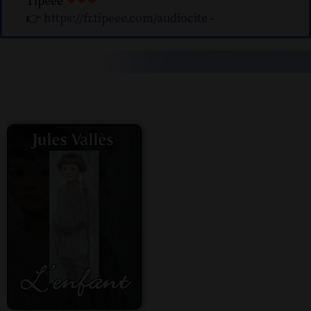
Tipeee
❤❤❤
👉
https://fr.tipeee.com/audiocite
-