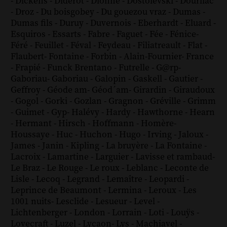
-
Dickens
-
Diderot
-
Dionne
-
Dostoïevski
-
Dourliac
-
Droz
-
Du boisgobey
-
Du gouezou vraz
-
Dumas
-
Dumas fils
-
Duruy
-
Duvernois
-
Eberhardt
-
Eluard
-
Esquiros
-
Essarts
-
Fabre
-
Faguet
-
Fée
-
Fénice
-
Féré
-
Feuillet
-
Féval
-
Feydeau
-
Filiatreault
-
Flat
-
Flaubert
-
Fontaine
-
Forbin
-
Alain-Fournier
-
France
-
Frapié
-
Funck Brentano
-
Futrelle
-
G@rp
-
Gaboriau
-
Gaboriau
-
Galopin
-
Gaskell
-
Gautier
-
Geffroy
-
Géode am
-
Géod´am
-
Girardin
-
Giraudoux
-
Gogol
-
Gorki
-
Gozlan
-
Gragnon
-
Gréville
-
Grimm
-
Guimet
-
Gyp
-
Halévy
-
Hardy
-
Hawthorne
-
Hearn
-
Hermant
-
Hirsch
-
Hoffmann
-
Homère
-
Houssaye
-
Huc
-
Huchon
-
Hugo
-
Irving
-
Jaloux
-
James
-
Janin
-
Kipling
-
La bruyère
-
La Fontaine
-
Lacroix
-
Lamartine
-
Larguier
-
Lavisse et rambaud
-
Le Braz
-
Le Rouge
-
Le roux
-
Leblanc
-
Leconte de
Lisle
-
Lecoq
-
Legrand
-
Lemaître
-
Leopardi
-
Leprince de Beaumont
-
Lermina
-
Leroux
-
Les
1001 nuits
-
Lesclide
-
Lesueur
-
Level
-
Lichtenberger
-
London
-
Lorrain
-
Loti
-
Louÿs
-
Lovecraft
-
Luzel
-
Lycaon
-
Lys
-
Machiavel
-