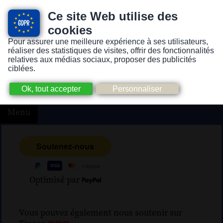
Ce site Web utilise des
cookies
Pour assurer une meilleure expérience à ses utilisateurs,
Version pour personnes mal-voyantes ou non-voyantes
réaliser des statistiques de visites, offrir des fonctionnalités
relatives aux médias sociaux, proposer des publicités
ciblées.
Menu
Optimisé par
Vous pouvez également nous soutenir sur