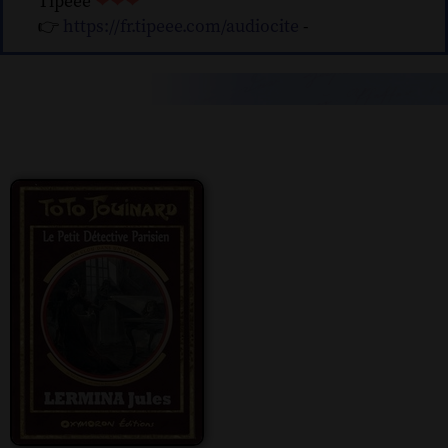
Tipeee
❤❤❤
👉
https://fr.tipeee.com/audiocite
-