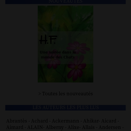
NOUVEAUTÉS
> Toutes les nouveautés
LES AUTEURS LES PLUS LUS
Abrantès
-
Achard
-
Ackermann
-
Ahikar
-
Aicard
-
Aimard
-
ALAIN
-
Alberny
-
Alixe
-
Allais
-
Andersen
-