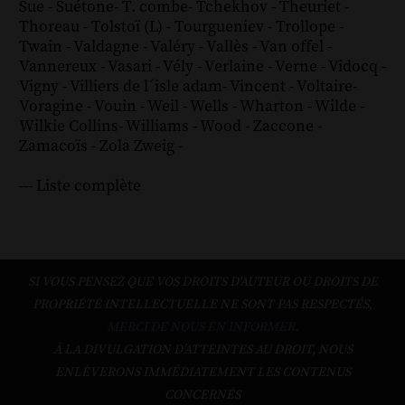
Sue
-
Suétone
-
T. combe
-
Tchekhov
-
Theuriet
-
Thoreau
-
Tolstoï (L)
-
Tourgueniev
-
Trollope
-
Twain
-
Valdagne
-
Valéry
-
Vallès
-
Van offel
-
Vannereux
-
Vasari
-
Vély
-
Verlaine
-
Verne
-
Vidocq
-
Vigny
-
Villiers de l´isle adam
-
Vincent
-
Voltaire
-
Voragine
-
Vouin
-
Weil
-
Wells
-
Wharton
-
Wilde
-
Wilkie Collins
-
Williams
-
Wood
-
Zaccone
-
Zamacoïs
-
Zola
Zweig
-
--- Liste complète
SI VOUS PENSEZ QUE VOS DROITS D'AUTEUR OU DROITS DE
PROPRIÉTÉ INTELLECTUELLE NE SONT PAS RESPECTÉS,
MERCI DE NOUS EN INFORMER.
À LA DIVULGATION D’ATTEINTES AU DROIT, NOUS
ENLÈVERONS IMMÉDIATEMENT LES CONTENUS
CONCERNÉS