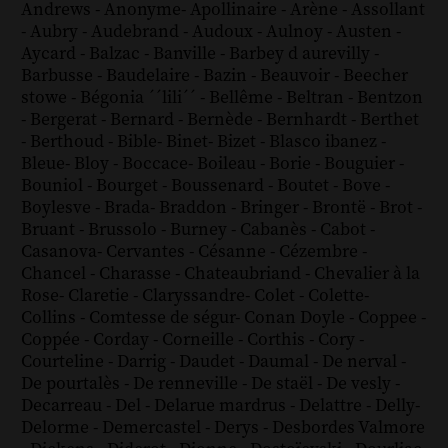
Andrews
-
Anonyme
-
Apollinaire
-
Arène
-
Assollant
-
Aubry
-
Audebrand
-
Audoux
-
Aulnoy
-
Austen
-
Aycard
-
Balzac
-
Banville
-
Barbey d aurevilly
-
Barbusse
-
Baudelaire
-
Bazin
-
Beauvoir
-
Beecher
stowe
-
Bégonia ´´lili´´
-
Bellême
-
Beltran
-
Bentzon
-
Bergerat
-
Bernard
-
Bernède
-
Bernhardt
-
Berthet
-
Berthoud
-
Bible
-
Binet
-
Bizet
-
Blasco ibanez
-
Bleue
-
Bloy
-
Boccace
-
Boileau
-
Borie
-
Bouguier
-
Bouniol
-
Bourget
-
Boussenard
-
Boutet
-
Bove
-
Boylesve
-
Brada
-
Braddon
-
Bringer
-
Brontë
-
Brot
-
Bruant
-
Brussolo
-
Burney
-
Cabanès
-
Cabot
-
Casanova
-
Cervantes
-
Césanne
-
Cézembre
-
Chancel
-
Charasse
-
Chateaubriand
-
Chevalier à la
Rose
-
Claretie
-
Claryssandre
-
Colet
-
Colette
-
Collins
-
Comtesse de ségur
-
Conan Doyle
-
Coppee
-
Coppée
-
Corday
-
Corneille
-
Corthis
-
Cory
-
Courteline
-
Darrig
-
Daudet
-
Daumal
-
De nerval
-
De pourtalès
-
De renneville
-
De staël
-
De vesly
-
Decarreau
-
Del
-
Delarue mardrus
-
Delattre
-
Delly
-
Delorme
-
Demercastel
-
Derys
-
Desbordes Valmore