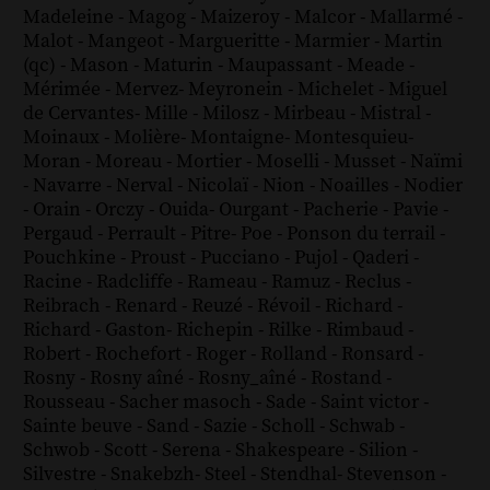
Madeleine
-
Magog
-
Maizeroy
-
Malcor
-
Mallarmé
-
Malot
-
Mangeot
-
Margueritte
-
Marmier
-
Martin
(qc)
-
Mason
-
Maturin
-
Maupassant
-
Meade
-
Mérimée
-
Mervez
-
Meyronein
-
Michelet
-
Miguel
de Cervantes
-
Mille
-
Milosz
-
Mirbeau
-
Mistral
-
Moinaux
-
Molière
-
Montaigne
-
Montesquieu
-
Moran
-
Moreau
-
Mortier
-
Moselli
-
Musset
-
Naïmi
-
Navarre
-
Nerval
-
Nicolaï
-
Nion
-
Noailles
-
Nodier
-
Orain
-
Orczy
-
Ouida
-
Ourgant
-
Pacherie
-
Pavie
-
Pergaud
-
Perrault
-
Pitre
-
Poe
-
Ponson du terrail
-
Pouchkine
-
Proust
-
Pucciano
-
Pujol
-
Qaderi
-
Racine
-
Radcliffe
-
Rameau
-
Ramuz
-
Reclus
-
Reibrach
-
Renard
-
Reuzé
-
Révoil
-
Richard
-
Richard - Gaston
-
Richepin
-
Rilke
-
Rimbaud
-
Robert
-
Rochefort
-
Roger
-
Rolland
-
Ronsard
-
Rosny
-
Rosny aîné
-
Rosny_aîné
-
Rostand
-
Rousseau
-
Sacher masoch
-
Sade
-
Saint victor
-
Sainte beuve
-
Sand
-
Sazie
-
Scholl
-
Schwab
-
Schwob
-
Scott
-
Serena
-
Shakespeare
-
Silion
-
Silvestre
-
Snakebzh
-
Steel
-
Stendhal
-
Stevenson
-