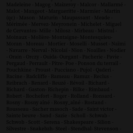
Madeleine
-
Magog
-
Maizeroy
-
Malcor
-
Mallarmé
-
Malot
-
Mangeot
-
Margueritte
-
Marmier
-
Martin
(qc)
-
Mason
-
Maturin
-
Maupassant
-
Meade
-
Mérimée
-
Mervez
-
Meyronein
-
Michelet
-
Miguel
de Cervantes
-
Mille
-
Milosz
-
Mirbeau
-
Mistral
-
Moinaux
-
Molière
-
Montaigne
-
Montesquieu
-
Moran
-
Moreau
-
Mortier
-
Moselli
-
Musset
-
Naïmi
-
Navarre
-
Nerval
-
Nicolaï
-
Nion
-
Noailles
-
Nodier
-
Orain
-
Orczy
-
Ouida
-
Ourgant
-
Pacherie
-
Pavie
-
Pergaud
-
Perrault
-
Pitre
-
Poe
-
Ponson du terrail
-
Pouchkine
-
Proust
-
Pucciano
-
Pujol
-
Qaderi
-
Racine
-
Radcliffe
-
Rameau
-
Ramuz
-
Reclus
-
Reibrach
-
Renard
-
Reuzé
-
Révoil
-
Richard
-
Richard - Gaston
-
Richepin
-
Rilke
-
Rimbaud
-
Robert
-
Rochefort
-
Roger
-
Rolland
-
Ronsard
-
Rosny
-
Rosny aîné
-
Rosny_aîné
-
Rostand
-
Rousseau
-
Sacher masoch
-
Sade
-
Saint victor
-
Sainte beuve
-
Sand
-
Sazie
-
Scholl
-
Schwab
-
Schwob
-
Scott
-
Serena
-
Shakespeare
-
Silion
-
Silvestre
-
Snakebzh
-
Steel
-
Stendhal
-
Stevenson
-