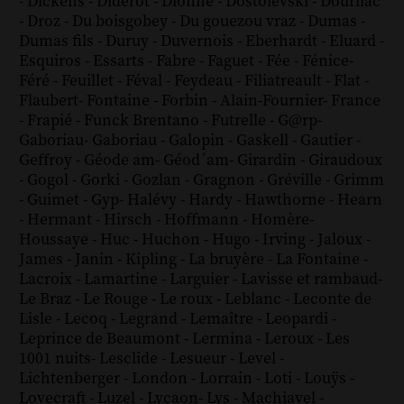
-
Dickens
-
Diderot
-
Dionne
-
Dostoïevski
-
Dourliac
-
Droz
-
Du boisgobey
-
Du gouezou vraz
-
Dumas
-
Dumas fils
-
Duruy
-
Duvernois
-
Eberhardt
-
Eluard
-
Esquiros
-
Essarts
-
Fabre
-
Faguet
-
Fée
-
Fénice
-
Féré
-
Feuillet
-
Féval
-
Feydeau
-
Filiatreault
-
Flat
-
Flaubert
-
Fontaine
-
Forbin
-
Alain-Fournier
-
France
-
Frapié
-
Funck Brentano
-
Futrelle
-
G@rp
-
Gaboriau
-
Gaboriau
-
Galopin
-
Gaskell
-
Gautier
-
Geffroy
-
Géode am
-
Géod´am
-
Girardin
-
Giraudoux
-
Gogol
-
Gorki
-
Gozlan
-
Gragnon
-
Gréville
-
Grimm
-
Guimet
-
Gyp
-
Halévy
-
Hardy
-
Hawthorne
-
Hearn
-
Hermant
-
Hirsch
-
Hoffmann
-
Homère
-
Houssaye
-
Huc
-
Huchon
-
Hugo
-
Irving
-
Jaloux
-
James
-
Janin
-
Kipling
-
La bruyère
-
La Fontaine
-
Lacroix
-
Lamartine
-
Larguier
-
Lavisse et rambaud
-
Le Braz
-
Le Rouge
-
Le roux
-
Leblanc
-
Leconte de
Lisle
-
Lecoq
-
Legrand
-
Lemaître
-
Leopardi
-
Leprince de Beaumont
-
Lermina
-
Leroux
-
Les
1001 nuits
-
Lesclide
-
Lesueur
-
Level
-
Lichtenberger
-
London
-
Lorrain
-
Loti
-
Louÿs
-
Lovecraft
-
Luzel
-
Lycaon
-
Lys
-
Machiavel
-