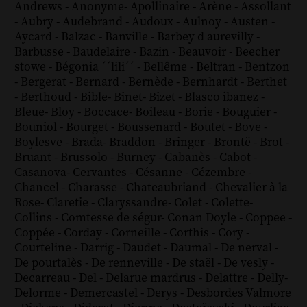
Andrews
-
Anonyme
-
Apollinaire
-
Arène
-
Assollant
-
Aubry
-
Audebrand
-
Audoux
-
Aulnoy
-
Austen
-
Aycard
-
Balzac
-
Banville
-
Barbey d aurevilly
-
Barbusse
-
Baudelaire
-
Bazin
-
Beauvoir
-
Beecher
stowe
-
Bégonia ´´lili´´
-
Bellême
-
Beltran
-
Bentzon
-
Bergerat
-
Bernard
-
Bernède
-
Bernhardt
-
Berthet
-
Berthoud
-
Bible
-
Binet
-
Bizet
-
Blasco ibanez
-
Bleue
-
Bloy
-
Boccace
-
Boileau
-
Borie
-
Bouguier
-
Bouniol
-
Bourget
-
Boussenard
-
Boutet
-
Bove
-
Boylesve
-
Brada
-
Braddon
-
Bringer
-
Brontë
-
Brot
-
Bruant
-
Brussolo
-
Burney
-
Cabanès
-
Cabot
-
Casanova
-
Cervantes
-
Césanne
-
Cézembre
-
Chancel
-
Charasse
-
Chateaubriand
-
Chevalier à la
Rose
-
Claretie
-
Claryssandre
-
Colet
-
Colette
-
Collins
-
Comtesse de ségur
-
Conan Doyle
-
Coppee
-
Coppée
-
Corday
-
Corneille
-
Corthis
-
Cory
-
Courteline
-
Darrig
-
Daudet
-
Daumal
-
De nerval
-
De pourtalès
-
De renneville
-
De staël
-
De vesly
-
Decarreau
-
Del
-
Delarue mardrus
-
Delattre
-
Delly
-
Delorme
-
Demercastel
-
Derys
-
Desbordes Valmore