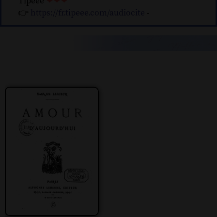
Tipeee
❤❤❤
👉
https://fr.tipeee.com/audiocite
-