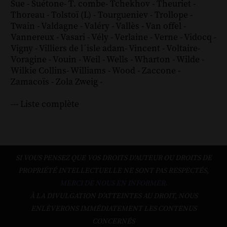
Sue
-
Suétone
-
T. combe
-
Tchekhov
-
Theuriet
-
Thoreau
-
Tolstoï (L)
-
Tourgueniev
-
Trollope
-
Twain
-
Valdagne
-
Valéry
-
Vallès
-
Van offel
-
Vannereux
-
Vasari
-
Vély
-
Verlaine
-
Verne
-
Vidocq
-
Vigny
-
Villiers de l´isle adam
-
Vincent
-
Voltaire
-
Voragine
-
Vouin
-
Weil
-
Wells
-
Wharton
-
Wilde
-
Wilkie Collins
-
Williams
-
Wood
-
Zaccone
-
Zamacoïs
-
Zola
Zweig
-
--- Liste complète
SI VOUS PENSEZ QUE VOS DROITS D'AUTEUR OU DROITS DE
PROPRIÉTÉ INTELLECTUELLE NE SONT PAS RESPECTÉS,
MERCI DE NOUS EN INFORMER.
À LA DIVULGATION D’ATTEINTES AU DROIT, NOUS
ENLÈVERONS IMMÉDIATEMENT LES CONTENUS
CONCERNÉS