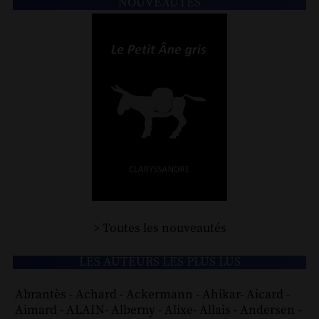
NOUVEAUTÉS
> Toutes les nouveautés
LES AUTEURS LES PLUS LUS
Abrantès
-
Achard
-
Ackermann
-
Ahikar
-
Aicard
-
Aimard
-
ALAIN
-
Alberny
-
Alixe
-
Allais
-
Andersen
-