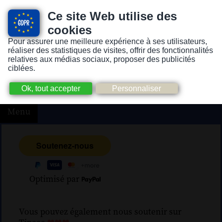
Ce site Web utilise des
cookies
Pour assurer une meilleure expérience à ses utilisateurs,
Version pour personnes mal-voyantes ou non-voyantes
réaliser des statistiques de visites, offrir des fonctionnalités
relatives aux médias sociaux, proposer des publicités
ciblées.
Menu
Optimisé par
Vous pouvez également nous soutenir sur