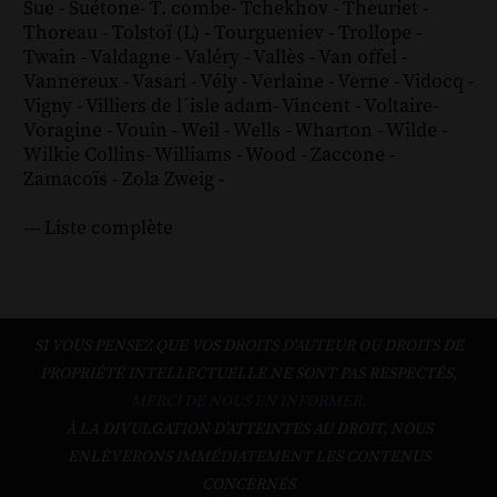
Sue
-
Suétone
-
T. combe
-
Tchekhov
-
Theuriet
-
Thoreau
-
Tolstoï (L)
-
Tourgueniev
-
Trollope
-
Twain
-
Valdagne
-
Valéry
-
Vallès
-
Van offel
-
Vannereux
-
Vasari
-
Vély
-
Verlaine
-
Verne
-
Vidocq
-
Vigny
-
Villiers de l´isle adam
-
Vincent
-
Voltaire
-
Voragine
-
Vouin
-
Weil
-
Wells
-
Wharton
-
Wilde
-
Wilkie Collins
-
Williams
-
Wood
-
Zaccone
-
Zamacoïs
-
Zola
Zweig
-
--- Liste complète
SI VOUS PENSEZ QUE VOS DROITS D'AUTEUR OU DROITS DE
PROPRIÉTÉ INTELLECTUELLE NE SONT PAS RESPECTÉS,
MERCI DE NOUS EN INFORMER.
À LA DIVULGATION D’ATTEINTES AU DROIT, NOUS
ENLÈVERONS IMMÉDIATEMENT LES CONTENUS
CONCERNÉS