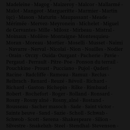
Madeleine
-
Magog
-
Maizeroy
-
Malcor
-
Mallarmé
-
Malot
-
Mangeot
-
Margueritte
-
Marmier
-
Martin
(qc)
-
Mason
-
Maturin
-
Maupassant
-
Meade
-
Mérimée
-
Mervez
-
Meyronein
-
Michelet
-
Miguel
de Cervantes
-
Mille
-
Milosz
-
Mirbeau
-
Mistral
-
Moinaux
-
Molière
-
Montaigne
-
Montesquieu
-
Moran
-
Moreau
-
Mortier
-
Moselli
-
Musset
-
Naïmi
-
Navarre
-
Nerval
-
Nicolaï
-
Nion
-
Noailles
-
Nodier
-
Orain
-
Orczy
-
Ouida
-
Ourgant
-
Pacherie
-
Pavie
-
Pergaud
-
Perrault
-
Pitre
-
Poe
-
Ponson du terrail
-
Pouchkine
-
Proust
-
Pucciano
-
Pujol
-
Qaderi
-
Racine
-
Radcliffe
-
Rameau
-
Ramuz
-
Reclus
-
Reibrach
-
Renard
-
Reuzé
-
Révoil
-
Richard
-
Richard - Gaston
-
Richepin
-
Rilke
-
Rimbaud
-
Robert
-
Rochefort
-
Roger
-
Rolland
-
Ronsard
-
Rosny
-
Rosny aîné
-
Rosny_aîné
-
Rostand
-
Rousseau
-
Sacher masoch
-
Sade
-
Saint victor
-
Sainte beuve
-
Sand
-
Sazie
-
Scholl
-
Schwab
-
Schwob
-
Scott
-
Serena
-
Shakespeare
-
Silion
-
Silvestre
-
Snakebzh
-
Steel
-
Stendhal
-
Stevenson
-