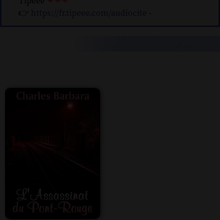
Tipeee
❤❤❤
👉
https://fr.tipeee.com/audiocite
-