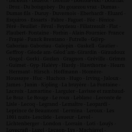
-
Dickens
-
Diderot
-
Dionne
-
Dostoïevski
-
Dourliac
-
Droz
-
Du boisgobey
-
Du gouezou vraz
-
Dumas
-
Dumas fils
-
Duruy
-
Duvernois
-
Eberhardt
-
Eluard
-
Esquiros
-
Essarts
-
Fabre
-
Faguet
-
Fée
-
Fénice
-
Féré
-
Feuillet
-
Féval
-
Feydeau
-
Filiatreault
-
Flat
-
Flaubert
-
Fontaine
-
Forbin
-
Alain-Fournier
-
France
-
Frapié
-
Funck Brentano
-
Futrelle
-
G@rp
-
Gaboriau
-
Gaboriau
-
Galopin
-
Gaskell
-
Gautier
-
Geffroy
-
Géode am
-
Géod´am
-
Girardin
-
Giraudoux
-
Gogol
-
Gorki
-
Gozlan
-
Gragnon
-
Gréville
-
Grimm
-
Guimet
-
Gyp
-
Halévy
-
Hardy
-
Hawthorne
-
Hearn
-
Hermant
-
Hirsch
-
Hoffmann
-
Homère
-
Houssaye
-
Huc
-
Huchon
-
Hugo
-
Irving
-
Jaloux
-
James
-
Janin
-
Kipling
-
La bruyère
-
La Fontaine
-
Lacroix
-
Lamartine
-
Larguier
-
Lavisse et rambaud
-
Le Braz
-
Le Rouge
-
Le roux
-
Leblanc
-
Leconte de
Lisle
-
Lecoq
-
Legrand
-
Lemaître
-
Leopardi
-
Leprince de Beaumont
-
Lermina
-
Leroux
-
Les
1001 nuits
-
Lesclide
-
Lesueur
-
Level
-
Lichtenberger
-
London
-
Lorrain
-
Loti
-
Louÿs
-
Lovecraft
-
Luzel
-
Lycaon
-
Lys
-
Machiavel
-