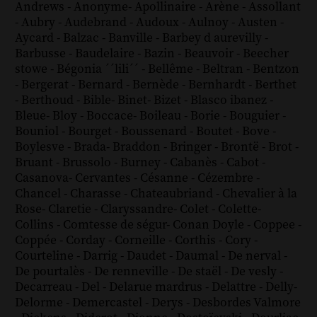
Andrews
-
Anonyme
-
Apollinaire
-
Arène
-
Assollant
-
Aubry
-
Audebrand
-
Audoux
-
Aulnoy
-
Austen
-
Aycard
-
Balzac
-
Banville
-
Barbey d aurevilly
-
Barbusse
-
Baudelaire
-
Bazin
-
Beauvoir
-
Beecher
stowe
-
Bégonia ´´lili´´
-
Bellême
-
Beltran
-
Bentzon
-
Bergerat
-
Bernard
-
Bernède
-
Bernhardt
-
Berthet
-
Berthoud
-
Bible
-
Binet
-
Bizet
-
Blasco ibanez
-
Bleue
-
Bloy
-
Boccace
-
Boileau
-
Borie
-
Bouguier
-
Bouniol
-
Bourget
-
Boussenard
-
Boutet
-
Bove
-
Boylesve
-
Brada
-
Braddon
-
Bringer
-
Brontë
-
Brot
-
Bruant
-
Brussolo
-
Burney
-
Cabanès
-
Cabot
-
Casanova
-
Cervantes
-
Césanne
-
Cézembre
-
Chancel
-
Charasse
-
Chateaubriand
-
Chevalier à la
Rose
-
Claretie
-
Claryssandre
-
Colet
-
Colette
-
Collins
-
Comtesse de ségur
-
Conan Doyle
-
Coppee
-
Coppée
-
Corday
-
Corneille
-
Corthis
-
Cory
-
Courteline
-
Darrig
-
Daudet
-
Daumal
-
De nerval
-
De pourtalès
-
De renneville
-
De staël
-
De vesly
-
Decarreau
-
Del
-
Delarue mardrus
-
Delattre
-
Delly
-
Delorme
-
Demercastel
-
Derys
-
Desbordes Valmore