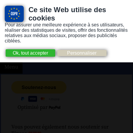
Ce site Web utilise des
cookies
Pour assurer une meilleure expérience à ses utilisateurs,
Version pour personnes mal-voyantes ou non-voyantes
réaliser des statistiques de visites, offrir des fonctionnalités
relatives aux médias sociaux, proposer des publicités
ciblées.
Menu
Optimisé par
Vous pouvez également nous soutenir sur