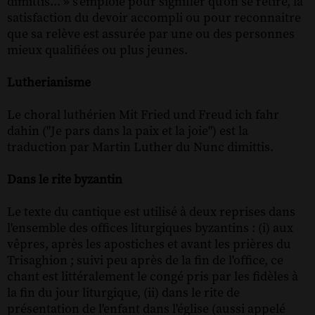
dimittis... » s'emploie pour signifier qu'on se retire, la
satisfaction du devoir accompli ou pour reconnaitre
que sa relève est assurée par une ou des personnes
mieux qualifiées ou plus jeunes.
Lutherianisme
Le choral luthérien Mit Fried und Freud ich fahr
dahin ("Je pars dans la paix et la joie") est la
traduction par Martin Luther du Nunc dimittis.
Dans le rite byzantin
Le texte du cantique est utilisé à deux reprises dans
l'ensemble des offices liturgiques byzantins : (i) aux
vêpres, après les apostiches et avant les prières du
Trisaghion ; suivi peu après de la fin de l'office, ce
chant est littéralement le congé pris par les fidèles à
la fin du jour liturgique, (ii) dans le rite de
présentation de l'enfant dans l'église (aussi appelé