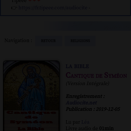
Tipeee
❤❤❤
👉
https://fr.tipeee.com/audiocite
-
Navigation :
RETOUR
RELIGIONS
la bible
Cantique de Syméon
(Version Intégrale)
Enregistrement :
Audiocite.net
Publication : 2019-12-05
Lu par
Léa
Livre audio de
01min