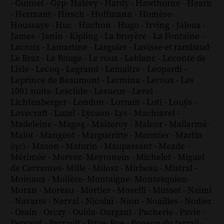
-
Guimet
-
Gyp
-
Halévy
-
Hardy
-
Hawthorne
-
Hearn
-
Hermant
-
Hirsch
-
Hoffmann
-
Homère
-
Houssaye
-
Huc
-
Huchon
-
Hugo
-
Irving
-
Jaloux
-
James
-
Janin
-
Kipling
-
La bruyère
-
La Fontaine
-
Lacroix
-
Lamartine
-
Larguier
-
Lavisse et rambaud
-
Le Braz
-
Le Rouge
-
Le roux
-
Leblanc
-
Leconte de
Lisle
-
Lecoq
-
Legrand
-
Lemaître
-
Leopardi
-
Leprince de Beaumont
-
Lermina
-
Leroux
-
Les
1001 nuits
-
Lesclide
-
Lesueur
-
Level
-
Lichtenberger
-
London
-
Lorrain
-
Loti
-
Louÿs
-
Lovecraft
-
Luzel
-
Lycaon
-
Lys
-
Machiavel
-
Madeleine
-
Magog
-
Maizeroy
-
Malcor
-
Mallarmé
-
Malot
-
Mangeot
-
Margueritte
-
Marmier
-
Martin
(qc)
-
Mason
-
Maturin
-
Maupassant
-
Meade
-
Mérimée
-
Mervez
-
Meyronein
-
Michelet
-
Miguel
de Cervantes
-
Mille
-
Milosz
-
Mirbeau
-
Mistral
-
Moinaux
-
Molière
-
Montaigne
-
Montesquieu
-
Moran
-
Moreau
-
Mortier
-
Moselli
-
Musset
-
Naïmi
-
Navarre
-
Nerval
-
Nicolaï
-
Nion
-
Noailles
-
Nodier
-
Orain
-
Orczy
-
Ouida
-
Ourgant
-
Pacherie
-
Pavie
-
Pergaud
-
Perrault
-
Pitre
-
Poe
-
Ponson du terrail
-