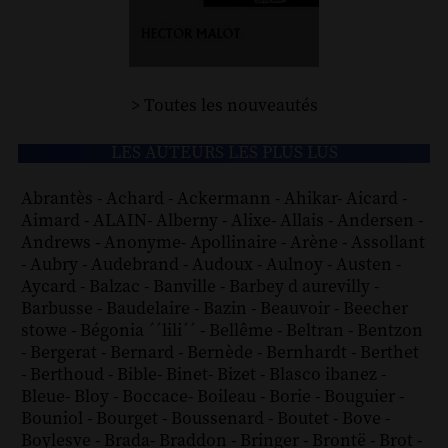
> Toutes les nouveautés
LES AUTEURS LES PLUS LUS
Abrantès
-
Achard
-
Ackermann
-
Ahikar
-
Aicard
-
Aimard
-
ALAIN
-
Alberny
-
Alixe
-
Allais
-
Andersen
-
Andrews
-
Anonyme
-
Apollinaire
-
Arène
-
Assollant
-
Aubry
-
Audebrand
-
Audoux
-
Aulnoy
-
Austen
-
Aycard
-
Balzac
-
Banville
-
Barbey d aurevilly
-
Barbusse
-
Baudelaire
-
Bazin
-
Beauvoir
-
Beecher
stowe
-
Bégonia ´´lili´´
-
Bellême
-
Beltran
-
Bentzon
-
Bergerat
-
Bernard
-
Bernède
-
Bernhardt
-
Berthet
-
Berthoud
-
Bible
-
Binet
-
Bizet
-
Blasco ibanez
-
Bleue
-
Bloy
-
Boccace
-
Boileau
-
Borie
-
Bouguier
-
Bouniol
-
Bourget
-
Boussenard
-
Boutet
-
Bove
-
Boylesve
-
Brada
-
Braddon
-
Bringer
-
Brontë
-
Brot
-