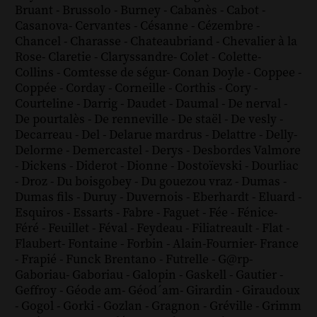
Bruant
-
Brussolo
-
Burney
-
Cabanès
-
Cabot
-
Casanova
-
Cervantes
-
Césanne
-
Cézembre
-
Chancel
-
Charasse
-
Chateaubriand
-
Chevalier à la
Rose
-
Claretie
-
Claryssandre
-
Colet
-
Colette
-
Collins
-
Comtesse de ségur
-
Conan Doyle
-
Coppee
-
Coppée
-
Corday
-
Corneille
-
Corthis
-
Cory
-
Courteline
-
Darrig
-
Daudet
-
Daumal
-
De nerval
-
De pourtalès
-
De renneville
-
De staël
-
De vesly
-
Decarreau
-
Del
-
Delarue mardrus
-
Delattre
-
Delly
-
Delorme
-
Demercastel
-
Derys
-
Desbordes Valmore
-
Dickens
-
Diderot
-
Dionne
-
Dostoïevski
-
Dourliac
-
Droz
-
Du boisgobey
-
Du gouezou vraz
-
Dumas
-
Dumas fils
-
Duruy
-
Duvernois
-
Eberhardt
-
Eluard
-
Esquiros
-
Essarts
-
Fabre
-
Faguet
-
Fée
-
Fénice
-
Féré
-
Feuillet
-
Féval
-
Feydeau
-
Filiatreault
-
Flat
-
Flaubert
-
Fontaine
-
Forbin
-
Alain-Fournier
-
France
-
Frapié
-
Funck Brentano
-
Futrelle
-
G@rp
-
Gaboriau
-
Gaboriau
-
Galopin
-
Gaskell
-
Gautier
-
Geffroy
-
Géode am
-
Géod´am
-
Girardin
-
Giraudoux
-
Gogol
-
Gorki
-
Gozlan
-
Gragnon
-
Gréville
-
Grimm