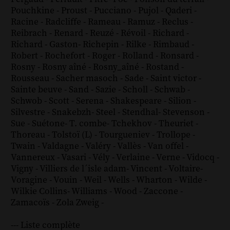
Pouchkine
-
Proust
-
Pucciano
-
Pujol
-
Qaderi
-
Racine
-
Radcliffe
-
Rameau
-
Ramuz
-
Reclus
-
Reibrach
-
Renard
-
Reuzé
-
Révoil
-
Richard
-
Richard - Gaston
-
Richepin
-
Rilke
-
Rimbaud
-
Robert
-
Rochefort
-
Roger
-
Rolland
-
Ronsard
-
Rosny
-
Rosny aîné
-
Rosny_aîné
-
Rostand
-
Rousseau
-
Sacher masoch
-
Sade
-
Saint victor
-
Sainte beuve
-
Sand
-
Sazie
-
Scholl
-
Schwab
-
Schwob
-
Scott
-
Serena
-
Shakespeare
-
Silion
-
Silvestre
-
Snakebzh
-
Steel
-
Stendhal
-
Stevenson
-
Sue
-
Suétone
-
T. combe
-
Tchekhov
-
Theuriet
-
Thoreau
-
Tolstoï (L)
-
Tourgueniev
-
Trollope
-
Twain
-
Valdagne
-
Valéry
-
Vallès
-
Van offel
-
Vannereux
-
Vasari
-
Vély
-
Verlaine
-
Verne
-
Vidocq
-
Vigny
-
Villiers de l´isle adam
-
Vincent
-
Voltaire
-
Voragine
-
Vouin
-
Weil
-
Wells
-
Wharton
-
Wilde
-
Wilkie Collins
-
Williams
-
Wood
-
Zaccone
-
Zamacoïs
-
Zola
Zweig
-
--- Liste complète