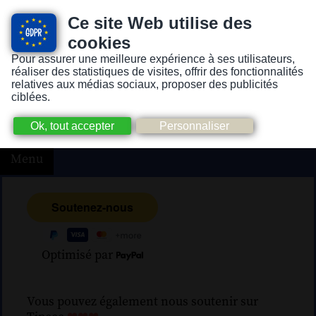
Ce site Web utilise des
cookies
Pour assurer une meilleure expérience à ses utilisateurs,
Version pour personnes mal-voyantes ou non-voyantes
réaliser des statistiques de visites, offrir des fonctionnalités
relatives aux médias sociaux, proposer des publicités
ciblées.
Menu
Optimisé par
Vous pouvez également nous soutenir sur