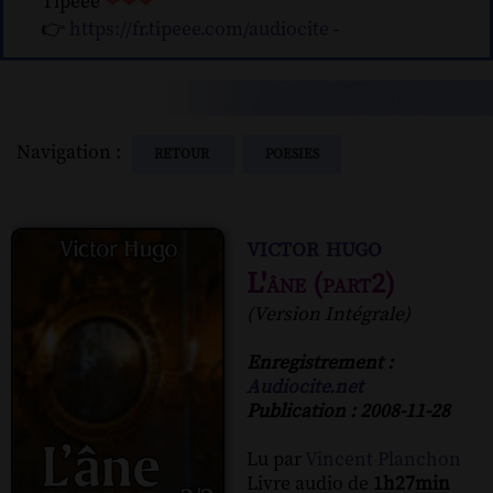
Tipeee
❤❤❤
👉
https://fr.tipeee.com/audiocite
-
Navigation :
RETOUR
POESIES
victor hugo
L'âne (part2)
(Version Intégrale)
Enregistrement :
Audiocite.net
Publication : 2008-11-28
Lu par
Vincent Planchon
Livre audio de
1h27min