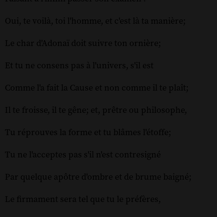
Oui, te voilà, toi l'homme, et c'est là ta manière;
Le char d'Adonaï doit suivre ton ornière;
Et tu ne consens pas à l'univers, s'il est
Comme l'a fait la Cause et non comme il te plaît;
Il te froisse, il te gêne; et, prêtre ou philosophe,
Tu réprouves la forme et tu blâmes l'étoffe;
Tu ne l'acceptes pas s'il n'est contresigné
Par quelque apôtre d'ombre et de brume baigné;
Le firmament sera tel que tu le préfères,