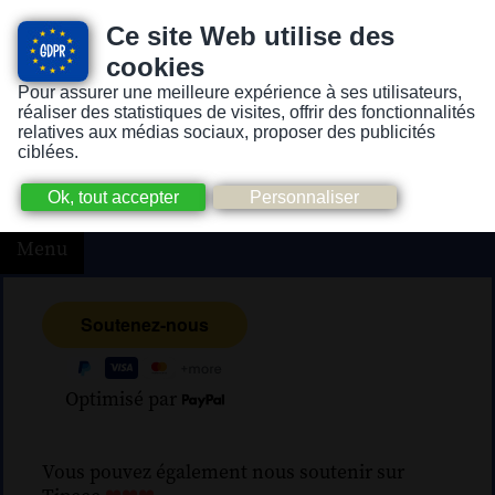
Ce site Web utilise des
cookies
Pour assurer une meilleure expérience à ses utilisateurs,
Version pour personnes mal-voyantes ou non-voyantes
réaliser des statistiques de visites, offrir des fonctionnalités
relatives aux médias sociaux, proposer des publicités
ciblées.
Menu
Optimisé par
Vous pouvez également nous soutenir sur