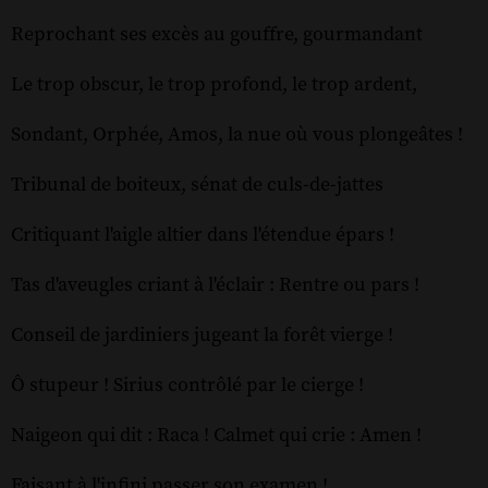
Reprochant ses excès au gouffre, gourmandant
Le trop obscur, le trop profond, le trop ardent,
Sondant, Orphée, Amos, la nue où vous plongeâtes !
Tribunal de boiteux, sénat de culs-de-jattes
Critiquant l'aigle altier dans l'étendue épars !
Tas d'aveugles criant à l'éclair : Rentre ou pars !
Conseil de jardiniers jugeant la forêt vierge !
Ô stupeur ! Sirius contrôlé par le cierge !
Naigeon qui dit : Raca ! Calmet qui crie : Amen !
Faisant à l'infini passer son examen !