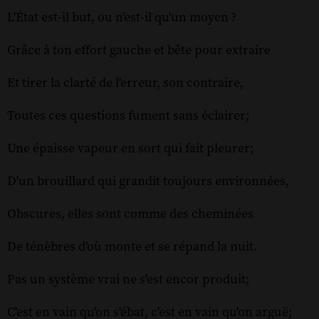
L'État est-il but, ou n'est-il qu'un moyen ?
Grâce à ton effort gauche et bête pour extraire
Et tirer la clarté de l'erreur, son contraire,
Toutes ces questions fument sans éclairer;
Une épaisse vapeur en sort qui fait pleurer;
D'un brouillard qui grandit toujours environnées,
Obscures, elles sont comme des cheminées
De ténèbres d'où monte et se répand la nuit.
Pas un système vrai ne s'est encor produit;
C'est en vain qu'on s'ébat, c'est en vain qu'on arguë;