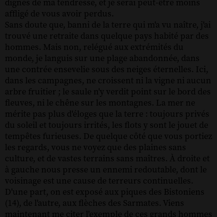
dignes de ma tendresse, et je serai peut-être moins
affligé de vous avoir perdus.
Sans doute que, banni de la terre qui m'a vu naître, j'ai
trouvé une retraite dans quelque pays habité par des
hommes. Mais non, relégué aux extrémités du
monde, je languis sur une plage abandonnée, dans
une contrée ensevelie sous des neiges éternelles. Ici,
dans les campagnes, ne croissent ni la vigne ni aucun
arbre fruitier ; le saule n'y verdit point sur le bord des
fleuves, ni le chêne sur les montagnes. La mer ne
mérite pas plus d'éloges que la terre : toujours privés
du soleil et toujours irrités, les flots y sont le jouet de
tempêtes furieuses. De quelque côté que vous portiez
les regards, vous ne voyez que des plaines sans
culture, et de vastes terrains sans maîtres. À droite et
à gauche nous presse un ennemi redoutable, dont le
voisinage est une cause de terreurs continuelles.
D'une part, on est exposé aux piques des Bistoniens
(14), de l'autre, aux flèches des Sarmates. Viens
maintenant me citer l'exemple de ces grands hommes