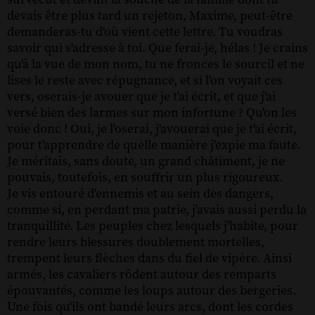
devais être plus tard un rejeton, Maxime, peut-être
demanderas-tu d'où vient cette lettre. Tu voudras
savoir qui s'adresse à toi. Que ferai-je, hélas ! Je crains
qu'à la vue de mon nom, tu ne fronces le sourcil et ne
lises le reste avec répugnance, et si l'on voyait ces
vers, oserais-je avouer que je t'ai écrit, et que j'ai
versé bien des larmes sur mon infortune ? Qu'on les
voie donc ! Oui, je l'oserai, j'avouerai que je t'ai écrit,
pour t'apprendre de quelle manière j'expie ma faute.
Je méritais, sans doute, un grand châtiment, je ne
pouvais, toutefois, en souffrir un plus rigoureux.
Je vis entouré d'ennemis et au sein des dangers,
comme si, en perdant ma patrie, j'avais aussi perdu la
tranquillité. Les peuples chez lesquels j'habite, pour
rendre leurs blessures doublement mortelles,
trempent leurs flèches dans du fiel de vipère. Ainsi
armés, les cavaliers rôdent autour des remparts
épouvantés, comme les loups autour des bergeries.
Une fois qu'ils ont bandé leurs arcs, dont les cordes