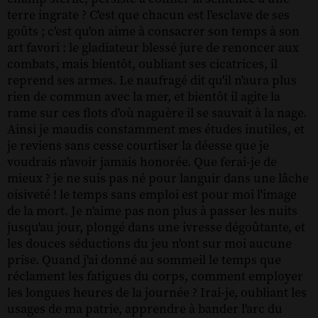
terre ingrate ? C'est que chacun est l'esclave de ses
goûts ; c'est qu'on aime à consacrer son temps à son
art favori : le gladiateur blessé jure de renoncer aux
combats, mais bientôt, oubliant ses cicatrices, il
reprend ses armes. Le naufragé dit qu'il n'aura plus
rien de commun avec la mer, et bientôt il agite la
rame sur ces flots d'où naguère il se sauvait à la nage.
Ainsi je maudis constamment mes études inutiles, et
je reviens sans cesse courtiser la déesse que je
voudrais n'avoir jamais honorée. Que ferai-je de
mieux ? je ne suis pas né pour languir dans une lâche
oisiveté ! le temps sans emploi est pour moi l'image
de la mort. Je n'aime pas non plus à passer les nuits
jusqu'au jour, plongé dans une ivresse dégoûtante, et
les douces séductions du jeu n'ont sur moi aucune
prise. Quand j'ai donné au sommeil le temps que
réclament les fatigues du corps, comment employer
les longues heures de la journée ? Irai-je, oubliant les
usages de ma patrie, apprendre à bander l'arc du