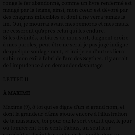
ronge le fer abandonné, comme un livre renfermé est
mangé par la teigne, ainsi, mon cœur est dévoré par
des chagrins inflexibles et dont il ne verra jamais la
fin. Oui, je mourrai avant mes remords et mes maux
ne cesseront qu'après celui qui les endure.
Si les divinités, arbitres de mon sort, daignent croire
à mes paroles, peut-être ne serai-je pas jugé indigne
de quelque soulagement, et irai-je en d'autres lieux
subir mon exil à l'abri de l'arc des Scythes. Il y aurait
de l'impudence à en demander davantage.
LETTRE II
À MAXIME
Maxime (9), ô toi qui es digne d'un si grand nom, et
dont la grandeur d'âme ajoute encore à l'illustration
de ta naissance, toi pour qui le sort voulut que, le jour
où tombèrent trois cents Fabius, un seul leur
survécût et devînt la souche de la famille dont tu