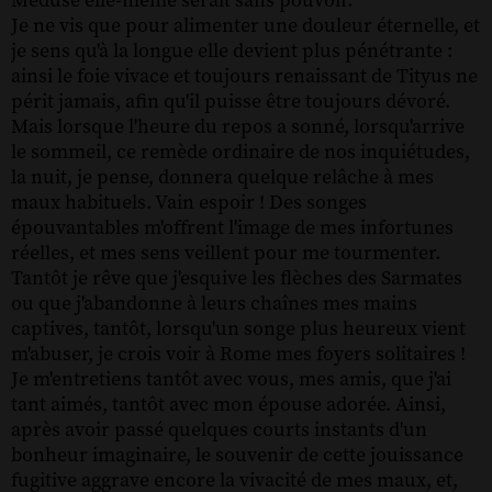
Méduse elle-même serait sans pouvoir.
Je ne vis que pour alimenter une douleur éternelle, et
je sens qu'à la longue elle devient plus pénétrante :
ainsi le foie vivace et toujours renaissant de Tityus ne
périt jamais, afin qu'il puisse être toujours dévoré.
Mais lorsque l'heure du repos a sonné, lorsqu'arrive
le sommeil, ce remède ordinaire de nos inquiétudes,
la nuit, je pense, donnera quelque relâche à mes
maux habituels. Vain espoir ! Des songes
épouvantables m'offrent l'image de mes infortunes
réelles, et mes sens veillent pour me tourmenter.
Tantôt je rêve que j'esquive les flèches des Sarmates
ou que j'abandonne à leurs chaînes mes mains
captives, tantôt, lorsqu'un songe plus heureux vient
m'abuser, je crois voir à Rome mes foyers solitaires !
Je m'entretiens tantôt avec vous, mes amis, que j'ai
tant aimés, tantôt avec mon épouse adorée. Ainsi,
après avoir passé quelques courts instants d'un
bonheur imaginaire, le souvenir de cette jouissance
fugitive aggrave encore la vivacité de mes maux, et,