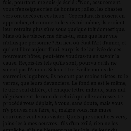
fois, pourtant, me suis-je écrié : "Non, assurément,
vous n'enseignez rien de honteux ; allez, les chastes
vers ont accès en ces lieux." Cependant ils n'osent en
approcher, et comme tu le vois toi-même, ils croient
leur retraite plus sûre sous quelque toit domestique.
Mais où les placer, me diras-tu, sans que leur vue
n'offusque personne ? Au lieu où était l'Art d'aimer, et
qui est libre aujourd'hui. Surpris de l'arrivée de ces
nouveaux hôtes, peut-être voudras-tu en savoir la
cause. Reçois-les tels qu'ils sont, pourvu qu'ils ne
soient pas l'Amour. Si leur titre éveille moins de
souvenirs lugubres, ils ne sont pas moins tristes, tu le
verras, que leurs devanciers. Le fond en est le même,
le titre seul diffère, et chaque lettre indique, sans nul
déguisement, le nom de celui à qui elle s'adresse. Le
procédé vous déplaît, à vous, sans doute, mais vous
n'y pouvez que faire, et, malgré vous, ma muse
courtoise veut vous visiter. Quels que soient ces vers,
joins-les à mes oeuvres ; fils d'un exilé, rien ne les
empêche, s'ils ne blessent pas les lois, de jouir du