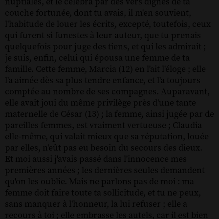
nuptiales, et le célébra par des vers dignes de ta
couche fortunée, dont tu avais, il m'en souvient,
l'habitude de louer les écrits, excepté, toutefois, ceux
qui furent si funestes à leur auteur, que tu prenais
quelquefois pour juge des tiens, et qui les admirait ;
je suis, enfin, celui qui épousa une femme de ta
famille. Cette femme, Marcia (12) en l'ait l'éloge ; elle
l'a aimée dès sa plus tendre enfance, et l'a toujours
comptée au nombre de ses compagnes. Auparavant,
elle avait joui du même privilège près d'une tante
maternelle de César (13) ; la femme, ainsi jugée par de
pareilles femmes, est vraiment vertueuse ; Claudia
elle-même, qui valait mieux que sa réputation, louée
par elles, n'eût pas eu besoin du secours des dieux.
Et moi aussi j'avais passé dans l'innocence mes
premières années ; les dernières seules demandent
qu'on les oublie. Mais ne parlons pas de moi : ma
femme doit faire toute ta sollicitude, et tu ne peux,
sans manquer à l'honneur, la lui refuser ; elle a
recours à toi ; elle embrasse les autels, car il est bien