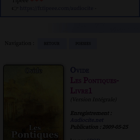
Tipeee
❤❤❤
👉
https://fr.tipeee.com/audiocite
-
Navigation :
RETOUR
POESIES
Ovide
Les Pontiques-
Livre1
(Version Intégrale)
Enregistrement :
Audiocite.net
Publication : 2009-05-25