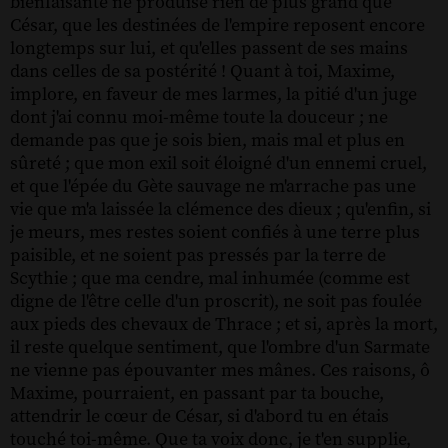
bienfaisante ne produise rien de plus grand que
César, que les destinées de l'empire reposent encore
longtemps sur lui, et qu'elles passent de ses mains
dans celles de sa postérité ! Quant à toi, Maxime,
implore, en faveur de mes larmes, la pitié d'un juge
dont j'ai connu moi-même toute la douceur ; ne
demande pas que je sois bien, mais mal et plus en
sûreté ; que mon exil soit éloigné d'un ennemi cruel,
et que l'épée du Gète sauvage ne m'arrache pas une
vie que m'a laissée la clémence des dieux ; qu'enfin, si
je meurs, mes restes soient confiés à une terre plus
paisible, et ne soient pas pressés par la terre de
Scythie ; que ma cendre, mal inhumée (comme est
digne de l'être celle d'un proscrit), ne soit pas foulée
aux pieds des chevaux de Thrace ; et si, après la mort,
il reste quelque sentiment, que l'ombre d'un Sarmate
ne vienne pas épouvanter mes mânes. Ces raisons, ô
Maxime, pourraient, en passant par ta bouche,
attendrir le cœur de César, si d'abord tu en étais
touché toi-même. Que ta voix donc, je t'en supplie,