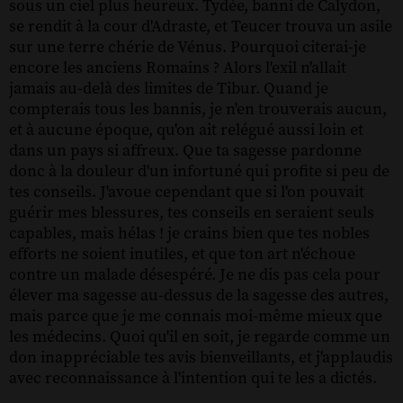
sous un ciel plus heureux. Tydée, banni de Calydon,
se rendit à la cour d'Adraste, et Teucer trouva un asile
sur une terre chérie de Vénus. Pourquoi citerai-je
encore les anciens Romains ? Alors l'exil n'allait
jamais au-delà des limites de Tibur. Quand je
compterais tous les bannis, je n'en trouverais aucun,
et à aucune époque, qu'on ait relégué aussi loin et
dans un pays si affreux. Que ta sagesse pardonne
donc à la douleur d'un infortuné qui profite si peu de
tes conseils. J'avoue cependant que si l'on pouvait
guérir mes blessures, tes conseils en seraient seuls
capables, mais hélas ! je crains bien que tes nobles
efforts ne soient inutiles, et que ton art n'échoue
contre un malade désespéré. Je ne dis pas cela pour
élever ma sagesse au-dessus de la sagesse des autres,
mais parce que je me connais moi-même mieux que
les médecins. Quoi qu'il en soit, je regarde comme un
don inappréciable tes avis bienveillants, et j'applaudis
avec reconnaissance à l'intention qui te les a dictés.