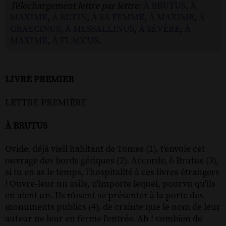
Téléchargement lettre par lettre:
À BRUTUS
,
À
MAXIME
,
À RUFIN
,
À SA FEMME
,
À MAXIME
,
À
GRAECINUS
,
À MESSALLINUS
,
À SÉVÈRE
,
À
MAXIME
,
À FLACCUS
.
LIVRE PREMIER
LETTRE PREMIÈRE
À BRUTUS
Ovide, déjà vieil habitant de Tomes (1), t'envoie cet
ouvrage des bords gétiques (2). Accorde, ô Brutus (3),
si tu en as le temps, l'hospitalité à ces livres étrangers
! Ouvre-leur un asile, n'importe lequel, pourvu qu'ils
en aient un. Ils n'osent se présenter à la porte des
monuments publics (4), de crainte que le nom de leur
auteur ne leur en ferme l'entrée. Ah ! combien de