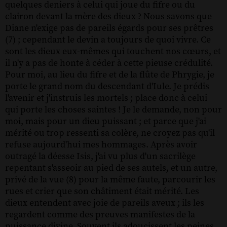
quelques deniers à celui qui joue du fifre ou du
clairon devant la mère des dieux ? Nous savons que
Diane n'exige pas de pareils égards pour ses prêtres
(7) ; cependant le devin a toujours de quoi vivre. Ce
sont les dieux eux-mêmes qui touchent nos cœurs, et
il n'y a pas de honte à céder à cette pieuse crédulité.
Pour moi, au lieu du fifre et de la flûte de Phrygie, je
porte le grand nom du descendant d'Iule. Je prédis
l'avenir et j'instruis les mortels ; place donc à celui
qui porte les choses saintes ! Je le demande, non pour
moi, mais pour un dieu puissant ; et parce que j'ai
mérité ou trop ressenti sa colère, ne croyez pas qu'il
refuse aujourd'hui mes hommages. Après avoir
outragé la déesse Isis, j'ai vu plus d'un sacrilège
repentant s'asseoir au pied de ses autels, et un autre,
privé de la vue (8) pour la même faute, parcourir les
rues et crier que son châtiment était mérité. Les
dieux entendent avec joie de pareils aveux ; ils les
regardent comme des preuves manifestes de la
puissance divine. Souvent ils adoucissent les peines,