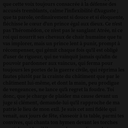
que cette voix toujours consacrée à la défense des
accusés tremblants, calme l'inflexibilité d'Auguste ;
que ta parole, ordinairement si douce et si éloquente,
fléchisse le cœur d'un prince égal aux dieux. Ce n'est
pas Théromédon, ce n'est pas le sanglant Atrée, ni ce
roi qui nourrit ses chevaux de chair humaine que tu
vas implorer, mais un prince lent à punir, prompt à
récompenser, qui gémit chaque fois qu'il est obligé
d'user de rigueur, qui ne vainquit jamais qu'afin de
pouvoir pardonner aux vaincus, qui ferma pour
toujours les portes de la guerre civile, qui réprima les
fautes plutôt par la crainte du châtiment que par le
châtiment lui-même, et dont la main, peu prodigue
de vengeances, ne lance qu'à regret la foudre. Toi
donc, que je charge de plaider ma cause devant un
juge si clément, demande-lui qu'il rapproche de ma
patrie le lieu de mon exil. Je suis cet ami fidèle qui
venait, aux jours de fête, s'asseoir à ta table, parmi tes
convives, qui chanta ton hymen devant les torches