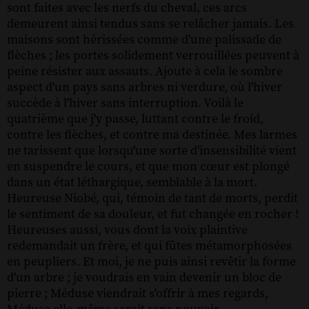
sont faites avec les nerfs du cheval, ces arcs
demeurent ainsi tendus sans se relâcher jamais. Les
maisons sont hérissées comme d'une palissade de
flèches ; les portes solidement verrouillées peuvent à
peine résister aux assauts. Ajoute à cela le sombre
aspect d'un pays sans arbres ni verdure, où l'hiver
succède à l'hiver sans interruption. Voilà le
quatrième que j'y passe, luttant contre le froid,
contre les flèches, et contre ma destinée. Mes larmes
ne tarissent que lorsqu'une sorte d'insensibilité vient
en suspendre le cours, et que mon cœur est plongé
dans un état léthargique, semblable à la mort.
Heureuse Niobé, qui, témoin de tant de morts, perdit
le sentiment de sa douleur, et fut changée en rocher !
Heureuses aussi, vous dont la voix plaintive
redemandait un frère, et qui fûtes métamorphosées
en peupliers. Et moi, je ne puis ainsi revêtir la forme
d'un arbre ; je voudrais en vain devenir un bloc de
pierre ; Méduse viendrait s'offrir à mes regards,