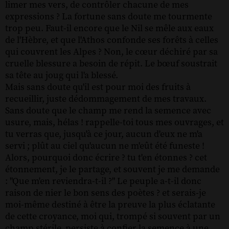
limer mes vers, de contrôler chacune de mes
expressions ? La fortune sans doute me tourmente
trop peu. Faut-il encore que le Nil se mêle aux eaux
de l'Hèbre, et que l'Athos confonde ses forêts à celles
qui couvrent les Alpes ? Non, le cœur déchiré par sa
cruelle blessure a besoin de répit. Le bœuf soustrait
sa tête au joug qui l'a blessé.
Mais sans doute qu'il est pour moi des fruits à
recueillir, juste dédommagement de mes travaux.
Sans doute que le champ me rend la semence avec
usure, mais, hélas ! rappelle-toi tous mes ouvrages, et
tu verras que, jusqu'à ce jour, aucun d'eux ne m'a
servi ; plût au ciel qu'aucun ne m'eût été funeste !
Alors, pourquoi donc écrire ? tu t'en étonnes ? cet
étonnement, je le partage, et souvent je me demande
: "Que m'en reviendra-t-il ?" Le peuple a-t-il donc
raison de nier le bon sens des poètes ? et serais-je
moi-même destiné à être la preuve la plus éclatante
de cette croyance, moi qui, trompé si souvent par un
champ stérile, persiste à confier la semence à une