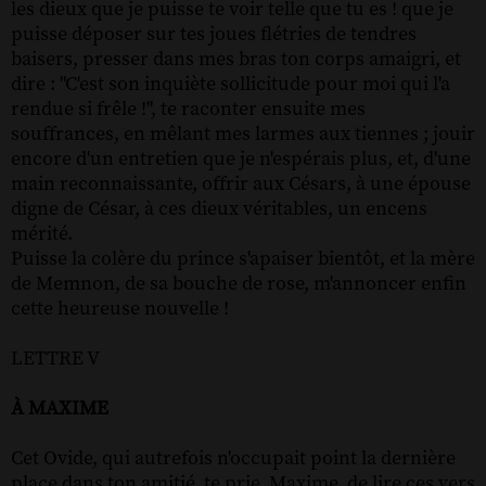
les dieux que je puisse te voir telle que tu es ! que je
puisse déposer sur tes joues flétries de tendres
baisers, presser dans mes bras ton corps amaigri, et
dire : "C'est son inquiète sollicitude pour moi qui l'a
rendue si frêle !", te raconter ensuite mes
souffrances, en mêlant mes larmes aux tiennes ; jouir
encore d'un entretien que je n'espérais plus, et, d'une
main reconnaissante, offrir aux Césars, à une épouse
digne de César, à ces dieux véritables, un encens
mérité.
Puisse la colère du prince s'apaiser bientôt, et la mère
de Memnon, de sa bouche de rose, m'annoncer enfin
cette heureuse nouvelle !
LETTRE V
À MAXIME
Cet Ovide, qui autrefois n'occupait point la dernière
place dans ton amitié, te prie, Maxime, de lire ces vers