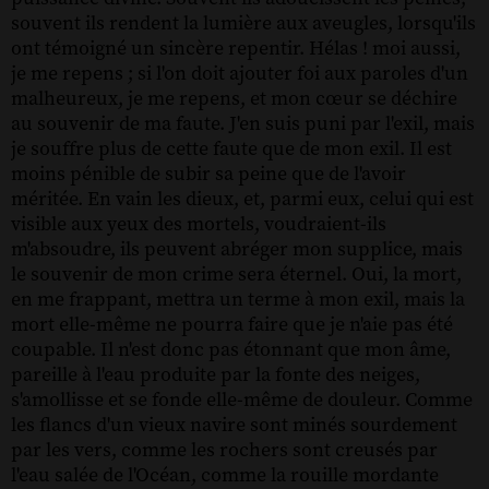
souvent ils rendent la lumière aux aveugles, lorsqu'ils
ont témoigné un sincère repentir. Hélas ! moi aussi,
je me repens ; si l'on doit ajouter foi aux paroles d'un
malheureux, je me repens, et mon cœur se déchire
au souvenir de ma faute. J'en suis puni par l'exil, mais
je souffre plus de cette faute que de mon exil. Il est
moins pénible de subir sa peine que de l'avoir
méritée. En vain les dieux, et, parmi eux, celui qui est
visible aux yeux des mortels, voudraient-ils
m'absoudre, ils peuvent abréger mon supplice, mais
le souvenir de mon crime sera éternel. Oui, la mort,
en me frappant, mettra un terme à mon exil, mais la
mort elle-même ne pourra faire que je n'aie pas été
coupable. Il n'est donc pas étonnant que mon âme,
pareille à l'eau produite par la fonte des neiges,
s'amollisse et se fonde elle-même de douleur. Comme
les flancs d'un vieux navire sont minés sourdement
par les vers, comme les rochers sont creusés par
l'eau salée de l'Océan, comme la rouille mordante