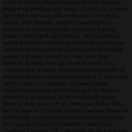
La terre, dont le sein est toujours fécond, s'épuise,
fatiguée de produire sans cesse ; il périra, le coursier
qu'on fait lutter sans relâche dans les combats du
cirque ; et le vaisseau, dont les flancs toujours
humides ne se seront jamais séchés sur la grève,
quelque solide qu'il soit d'ailleurs, s'entrouvrira au
milieu des flots. C'est ainsi qu'affaibli moi-même par
une suite de maux infinis, je me sens vieilli avant le
temps. Si le repos nourrit le corps, il est aussi
l'aliment de l'âme, mais un travail immodéré les
consume l'un et l'autre. Vois combien la postérité est
prodigue d'éloges envers le fils d'Eson (17), parce qu'il
est venu dans ces contrées. Mais ses travaux,
comparés aux miens, furent bien peu de chose, si
toutefois le grand nom du héros n'étouffe pas la
vérité. Il vient dans ce Pont, envoyé par Pélias (18),
dont le pouvoir s'étendait à peine jusqu'aux limites de
la Thessalie ; ce qui m'a perdu moi, c'est le courroux
de César, dont le nom fait trembler l'univers du
couchant à l'aurore (19). L'Hémonie est plus près que