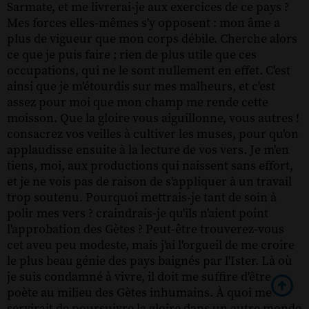
Sarmate, et me livrerai-je aux exercices de ce pays ?
Mes forces elles-mêmes s'y opposent : mon âme a
plus de vigueur que mon corps débile. Cherche alors
ce que je puis faire ; rien de plus utile que ces
occupations, qui ne le sont nullement en effet. C'est
ainsi que je m'étourdis sur mes malheurs, et c'est
assez pour moi que mon champ me rende cette
moisson. Que la gloire vous aiguillonne, vous autres !
consacrez vos veilles à cultiver les muses, pour qu'on
applaudisse ensuite à la lecture de vos vers. Je m'en
tiens, moi, aux productions qui naissent sans effort,
et je ne vois pas de raison de s'appliquer à un travail
trop soutenu. Pourquoi mettrais-je tant de soin à
polir mes vers ? craindrais-je qu'ils n'aient point
l'approbation des Gètes ? Peut-être trouverez-vous
cet aveu peu modeste, mais j'ai l'orgueil de me croire
le plus beau génie des pays baignés par l'Ister. Là où
je suis condamné à vivre, il doit me suffire d'être
poète au milieu des Gètes inhumains. À quoi me
servirait de poursuivre la gloire dans un autre monde