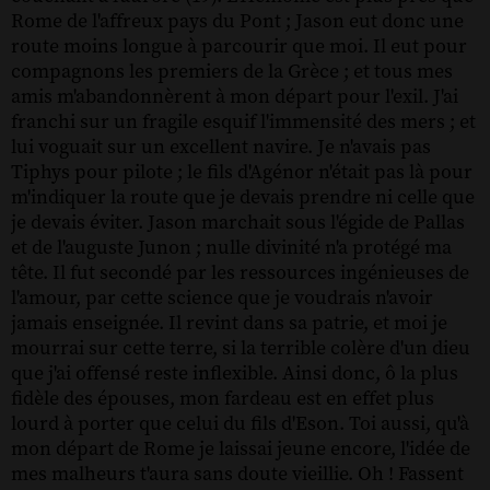
Rome de l'affreux pays du Pont ; Jason eut donc une
route moins longue à parcourir que moi. Il eut pour
compagnons les premiers de la Grèce ; et tous mes
amis m'abandonnèrent à mon départ pour l'exil. J'ai
franchi sur un fragile esquif l'immensité des mers ; et
lui voguait sur un excellent navire. Je n'avais pas
Tiphys pour pilote ; le fils d'Agénor n'était pas là pour
m'indiquer la route que je devais prendre ni celle que
je devais éviter. Jason marchait sous l'égide de Pallas
et de l'auguste Junon ; nulle divinité n'a protégé ma
tête. Il fut secondé par les ressources ingénieuses de
l'amour, par cette science que je voudrais n'avoir
jamais enseignée. Il revint dans sa patrie, et moi je
mourrai sur cette terre, si la terrible colère d'un dieu
que j'ai offensé reste inflexible. Ainsi donc, ô la plus
fidèle des épouses, mon fardeau est en effet plus
lourd à porter que celui du fils d'Eson. Toi aussi, qu'à
mon départ de Rome je laissai jeune encore, l'idée de
mes malheurs t'aura sans doute vieillie. Oh ! Fassent