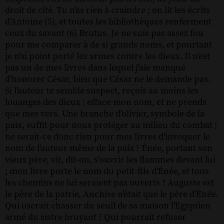
droit de cité. Tu n'as rien à craindre ; on lit les écrits
d'Antoine (5), et toutes les bibliothèques renferment
ceux du savant (6) Brutus. Je ne suis pas assez fou
pour me comparer à de si grands noms, et pourtant
je n'ai point porté les armes contre les dieux. Il n'est
pas un de mes livres dans lequel j'aie manqué
d'honorer César, bien que César ne le demande pas.
Si l'auteur te semble suspect, reçois au moins les
louanges des dieux : efface mon nom, et ne prends
que mes vers. Une branche d'olivier, symbole de la
paix, suffit pour nous protéger au milieu du combat ;
ne serait-ce donc rien pour mes livres d'invoquer le
nom de l'auteur même de la paix ? Énée, portant son
vieux père, vit, dit-on, s'ouvrir les flammes devant lui
; mon livre porte le nom du petit-fils d'Énée, et tous
les chemins ne lui seraient pas ouverts ? Auguste est
le père de la patrie, Anchise n'était que le père d'Énée.
Qui oserait chasser du seuil de sa maison l'Egyptien
armé du sistre bruyant ? Qui pourrait refuser