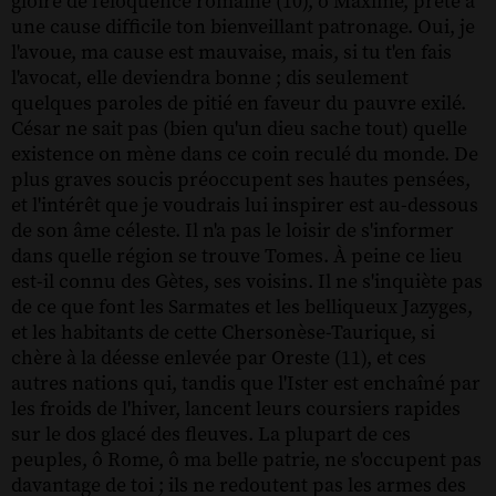
gloire de l'éloquence romaine (10), ô Maxime, prête à
une cause difficile ton bienveillant patronage. Oui, je
l'avoue, ma cause est mauvaise, mais, si tu t'en fais
l'avocat, elle deviendra bonne ; dis seulement
quelques paroles de pitié en faveur du pauvre exilé.
César ne sait pas (bien qu'un dieu sache tout) quelle
existence on mène dans ce coin reculé du monde. De
plus graves soucis préoccupent ses hautes pensées,
et l'intérêt que je voudrais lui inspirer est au-dessous
de son âme céleste. Il n'a pas le loisir de s'informer
dans quelle région se trouve Tomes. À peine ce lieu
est-il connu des Gètes, ses voisins. Il ne s'inquiète pas
de ce que font les Sarmates et les belliqueux Jazyges,
et les habitants de cette Chersonèse-Taurique, si
chère à la déesse enlevée par Oreste (11), et ces
autres nations qui, tandis que l'Ister est enchaîné par
les froids de l'hiver, lancent leurs coursiers rapides
sur le dos glacé des fleuves. La plupart de ces
peuples, ô Rome, ô ma belle patrie, ne s'occupent pas
davantage de toi ; ils ne redoutent pas les armes des