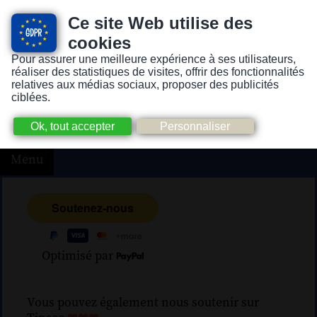
Ce site Web utilise des
cookies
Pour assurer une meilleure expérience à ses utilisateurs,
Version pour personnes mal-voyantes ou non-voyantes
réaliser des statistiques de visites, offrir des fonctionnalités
relatives aux médias sociaux, proposer des publicités
ciblées.
Menu
Optimisé par
Vous pouvez également nous soutenir sur