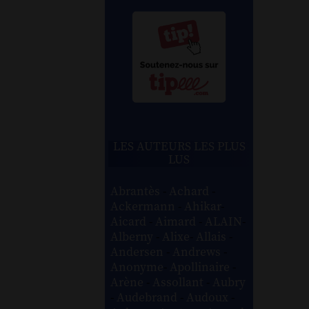
LES AUTEURS LES PLUS
LUS
Abrantès
-
Achard
-
Ackermann
-
Ahikar
-
Aicard
-
Aimard
-
ALAIN
-
Alberny
-
Alixe
-
Allais
-
Andersen
-
Andrews
-
Anonyme
-
Apollinaire
-
Arène
-
Assollant
-
Aubry
-
Audebrand
-
Audoux
-