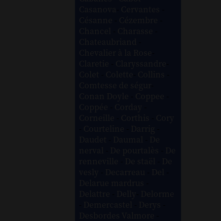
Casanova
-
Cervantes
-
Césanne
-
Cézembre
-
Chancel
-
Charasse
-
Chateaubriand
-
Chevalier à la Rose
-
Claretie
-
Claryssandre
-
Colet
-
Colette
-
Collins
-
Comtesse de ségur
-
Conan Doyle
-
Coppee
-
Coppée
-
Corday
-
Corneille
-
Corthis
-
Cory
-
Courteline
-
Darrig
-
Daudet
-
Daumal
-
De
nerval
-
De pourtalès
-
De
renneville
-
De staël
-
De
vesly
-
Decarreau
-
Del
-
Delarue mardrus
-
Delattre
-
Delly
-
Delorme
-
Demercastel
-
Derys
-
Desbordes Valmore
-