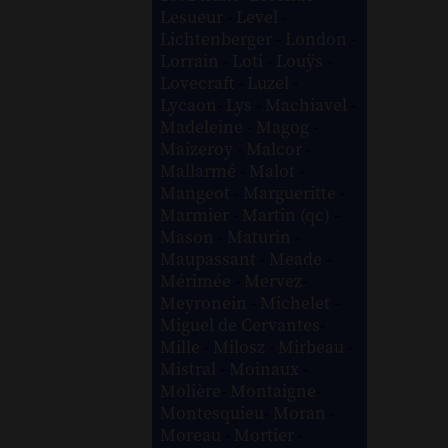
Lesueur
-
Level
-
Lichtenberger
-
London
-
Lorrain
-
Loti
-
Louÿs
-
Lovecraft
-
Luzel
-
Lycaon
-
Lys
-
Machiavel
-
Madeleine
-
Magog
-
Maizeroy
-
Malcor
-
Mallarmé
-
Malot
-
Mangeot
-
Margueritte
-
Marmier
-
Martin (qc)
-
Mason
-
Maturin
-
Maupassant
-
Meade
-
Mérimée
-
Mervez
-
Meyronein
-
Michelet
-
Miguel de Cervantes
-
Mille
-
Milosz
-
Mirbeau
-
Mistral
-
Moinaux
-
Molière
-
Montaigne
-
Montesquieu
-
Moran
-
Moreau
-
Mortier
-