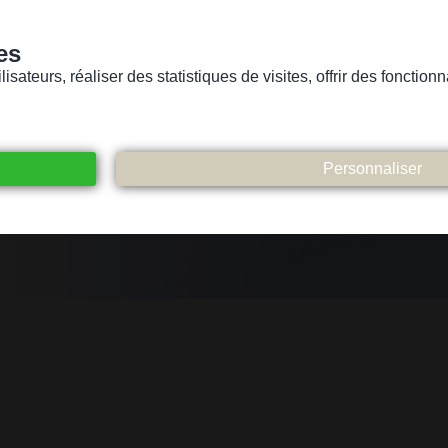
es
sateurs, réaliser des statistiques de visites, offrir des fonctio
Version pour personnes mal-voyantes ou non-voyantes
ices
Suivez-nous
Participez
Contact