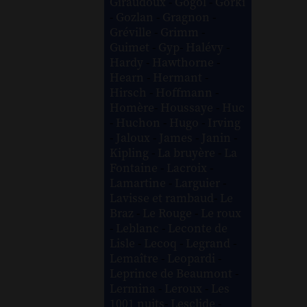
Giraudoux
-
Gogol
-
Gorki
-
Gozlan
-
Gragnon
-
Gréville
-
Grimm
-
Guimet
-
Gyp
-
Halévy
-
Hardy
-
Hawthorne
-
Hearn
-
Hermant
-
Hirsch
-
Hoffmann
-
Homère
-
Houssaye
-
Huc
-
Huchon
-
Hugo
-
Irving
-
Jaloux
-
James
-
Janin
-
Kipling
-
La bruyère
-
La
Fontaine
-
Lacroix
-
Lamartine
-
Larguier
-
Lavisse et rambaud
-
Le
Braz
-
Le Rouge
-
Le roux
-
Leblanc
-
Leconte de
Lisle
-
Lecoq
-
Legrand
-
Lemaître
-
Leopardi
-
Leprince de Beaumont
-
Lermina
-
Leroux
-
Les
1001 nuits
-
Lesclide
-