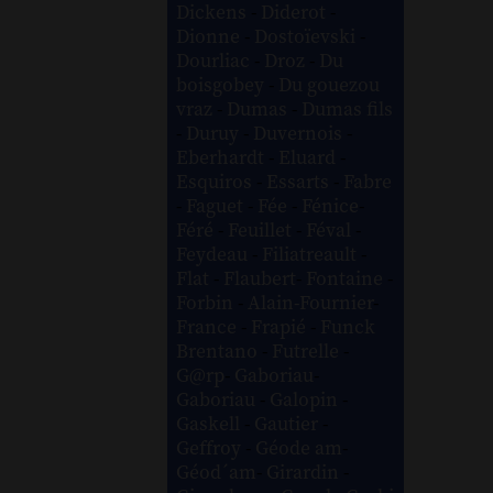
Dickens
-
Diderot
-
Dionne
-
Dostoïevski
-
Dourliac
-
Droz
-
Du
boisgobey
-
Du gouezou
vraz
-
Dumas
-
Dumas fils
-
Duruy
-
Duvernois
-
Eberhardt
-
Eluard
-
Esquiros
-
Essarts
-
Fabre
-
Faguet
-
Fée
-
Fénice
-
Féré
-
Feuillet
-
Féval
-
Feydeau
-
Filiatreault
-
Flat
-
Flaubert
-
Fontaine
-
Forbin
-
Alain-Fournier
-
France
-
Frapié
-
Funck
Brentano
-
Futrelle
-
G@rp
-
Gaboriau
-
Gaboriau
-
Galopin
-
Gaskell
-
Gautier
-
Geffroy
-
Géode am
-
Géod´am
-
Girardin
-