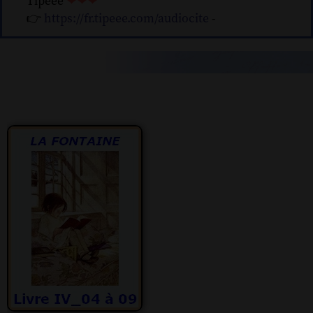
Tipeee
❤❤❤
👉
https://fr.tipeee.com/audiocite
-