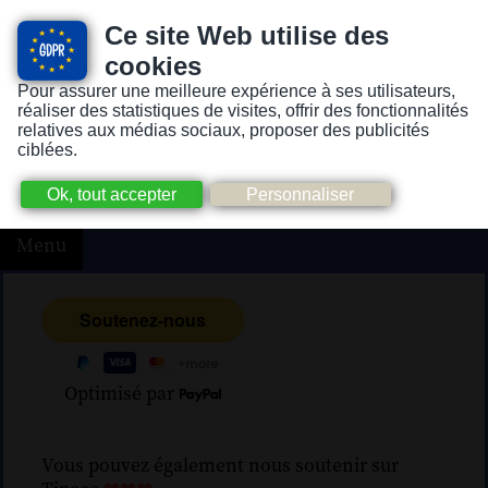
Ce site Web utilise des
cookies
Pour assurer une meilleure expérience à ses utilisateurs,
Version pour personnes mal-voyantes ou non-voyantes
réaliser des statistiques de visites, offrir des fonctionnalités
relatives aux médias sociaux, proposer des publicités
ciblées.
Menu
Optimisé par
Vous pouvez également nous soutenir sur