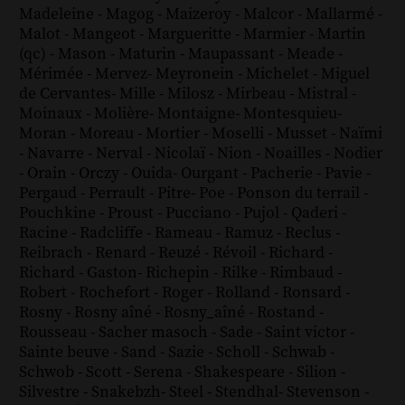
Madeleine
-
Magog
-
Maizeroy
-
Malcor
-
Mallarmé
-
Malot
-
Mangeot
-
Margueritte
-
Marmier
-
Martin
(qc)
-
Mason
-
Maturin
-
Maupassant
-
Meade
-
Mérimée
-
Mervez
-
Meyronein
-
Michelet
-
Miguel
de Cervantes
-
Mille
-
Milosz
-
Mirbeau
-
Mistral
-
Moinaux
-
Molière
-
Montaigne
-
Montesquieu
-
Moran
-
Moreau
-
Mortier
-
Moselli
-
Musset
-
Naïmi
-
Navarre
-
Nerval
-
Nicolaï
-
Nion
-
Noailles
-
Nodier
-
Orain
-
Orczy
-
Ouida
-
Ourgant
-
Pacherie
-
Pavie
-
Pergaud
-
Perrault
-
Pitre
-
Poe
-
Ponson du terrail
-
Pouchkine
-
Proust
-
Pucciano
-
Pujol
-
Qaderi
-
Racine
-
Radcliffe
-
Rameau
-
Ramuz
-
Reclus
-
Reibrach
-
Renard
-
Reuzé
-
Révoil
-
Richard
-
Richard - Gaston
-
Richepin
-
Rilke
-
Rimbaud
-
Robert
-
Rochefort
-
Roger
-
Rolland
-
Ronsard
-
Rosny
-
Rosny aîné
-
Rosny_aîné
-
Rostand
-
Rousseau
-
Sacher masoch
-
Sade
-
Saint victor
-
Sainte beuve
-
Sand
-
Sazie
-
Scholl
-
Schwab
-
Schwob
-
Scott
-
Serena
-
Shakespeare
-
Silion
-
Silvestre
-
Snakebzh
-
Steel
-
Stendhal
-
Stevenson
-