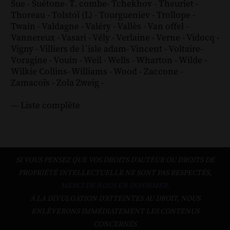
Sue
-
Suétone
-
T. combe
-
Tchekhov
-
Theuriet
-
Thoreau
-
Tolstoï (L)
-
Tourgueniev
-
Trollope
-
Twain
-
Valdagne
-
Valéry
-
Vallès
-
Van offel
-
Vannereux
-
Vasari
-
Vély
-
Verlaine
-
Verne
-
Vidocq
-
Vigny
-
Villiers de l´isle adam
-
Vincent
-
Voltaire
-
Voragine
-
Vouin
-
Weil
-
Wells
-
Wharton
-
Wilde
-
Wilkie Collins
-
Williams
-
Wood
-
Zaccone
-
Zamacoïs
-
Zola
Zweig
-
--- Liste complète
SI VOUS PENSEZ QUE VOS DROITS D'AUTEUR OU DROITS DE
PROPRIÉTÉ INTELLECTUELLE NE SONT PAS RESPECTÉS,
MERCI DE NOUS EN INFORMER.
À LA DIVULGATION D’ATTEINTES AU DROIT, NOUS
ENLÈVERONS IMMÉDIATEMENT LES CONTENUS
CONCERNÉS