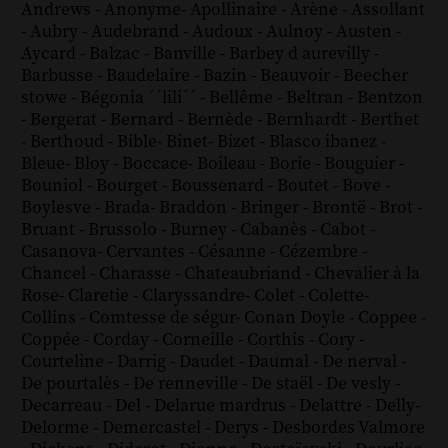
Andrews
-
Anonyme
-
Apollinaire
-
Arène
-
Assollant
-
Aubry
-
Audebrand
-
Audoux
-
Aulnoy
-
Austen
-
Aycard
-
Balzac
-
Banville
-
Barbey d aurevilly
-
Barbusse
-
Baudelaire
-
Bazin
-
Beauvoir
-
Beecher
stowe
-
Bégonia ´´lili´´
-
Bellême
-
Beltran
-
Bentzon
-
Bergerat
-
Bernard
-
Bernède
-
Bernhardt
-
Berthet
-
Berthoud
-
Bible
-
Binet
-
Bizet
-
Blasco ibanez
-
Bleue
-
Bloy
-
Boccace
-
Boileau
-
Borie
-
Bouguier
-
Bouniol
-
Bourget
-
Boussenard
-
Boutet
-
Bove
-
Boylesve
-
Brada
-
Braddon
-
Bringer
-
Brontë
-
Brot
-
Bruant
-
Brussolo
-
Burney
-
Cabanès
-
Cabot
-
Casanova
-
Cervantes
-
Césanne
-
Cézembre
-
Chancel
-
Charasse
-
Chateaubriand
-
Chevalier à la
Rose
-
Claretie
-
Claryssandre
-
Colet
-
Colette
-
Collins
-
Comtesse de ségur
-
Conan Doyle
-
Coppee
-
Coppée
-
Corday
-
Corneille
-
Corthis
-
Cory
-
Courteline
-
Darrig
-
Daudet
-
Daumal
-
De nerval
-
De pourtalès
-
De renneville
-
De staël
-
De vesly
-
Decarreau
-
Del
-
Delarue mardrus
-
Delattre
-
Delly
-
Delorme
-
Demercastel
-
Derys
-
Desbordes Valmore