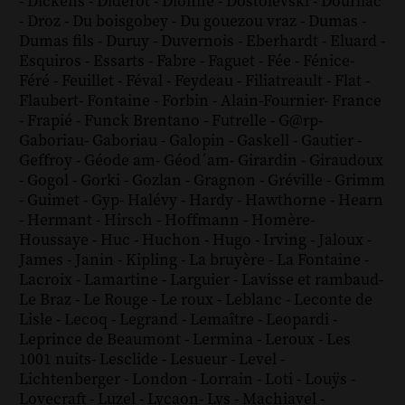
-
Dickens
-
Diderot
-
Dionne
-
Dostoïevski
-
Dourliac
-
Droz
-
Du boisgobey
-
Du gouezou vraz
-
Dumas
-
Dumas fils
-
Duruy
-
Duvernois
-
Eberhardt
-
Eluard
-
Esquiros
-
Essarts
-
Fabre
-
Faguet
-
Fée
-
Fénice
-
Féré
-
Feuillet
-
Féval
-
Feydeau
-
Filiatreault
-
Flat
-
Flaubert
-
Fontaine
-
Forbin
-
Alain-Fournier
-
France
-
Frapié
-
Funck Brentano
-
Futrelle
-
G@rp
-
Gaboriau
-
Gaboriau
-
Galopin
-
Gaskell
-
Gautier
-
Geffroy
-
Géode am
-
Géod´am
-
Girardin
-
Giraudoux
-
Gogol
-
Gorki
-
Gozlan
-
Gragnon
-
Gréville
-
Grimm
-
Guimet
-
Gyp
-
Halévy
-
Hardy
-
Hawthorne
-
Hearn
-
Hermant
-
Hirsch
-
Hoffmann
-
Homère
-
Houssaye
-
Huc
-
Huchon
-
Hugo
-
Irving
-
Jaloux
-
James
-
Janin
-
Kipling
-
La bruyère
-
La Fontaine
-
Lacroix
-
Lamartine
-
Larguier
-
Lavisse et rambaud
-
Le Braz
-
Le Rouge
-
Le roux
-
Leblanc
-
Leconte de
Lisle
-
Lecoq
-
Legrand
-
Lemaître
-
Leopardi
-
Leprince de Beaumont
-
Lermina
-
Leroux
-
Les
1001 nuits
-
Lesclide
-
Lesueur
-
Level
-
Lichtenberger
-
London
-
Lorrain
-
Loti
-
Louÿs
-
Lovecraft
-
Luzel
-
Lycaon
-
Lys
-
Machiavel
-