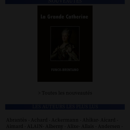
NOUVEAUTÉS
> Toutes les nouveautés
LES AUTEURS LES PLUS LUS
Abrantès
-
Achard
-
Ackermann
-
Ahikar
-
Aicard
-
Aimard
-
ALAIN
-
Alberny
-
Alixe
-
Allais
-
Andersen
-