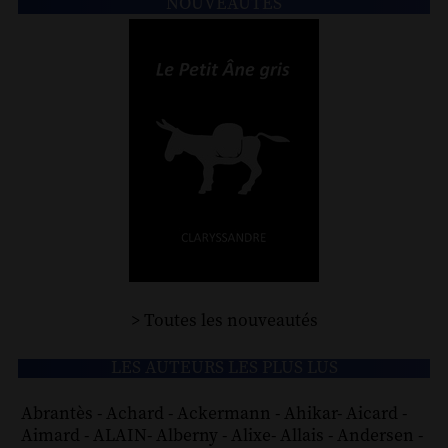
NOUVEAUTÉS
> Toutes les nouveautés
LES AUTEURS LES PLUS LUS
Abrantès
-
Achard
-
Ackermann
-
Ahikar
-
Aicard
-
Aimard
-
ALAIN
-
Alberny
-
Alixe
-
Allais
-
Andersen
-