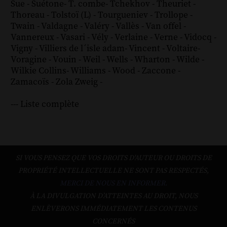
Sue
-
Suétone
-
T. combe
-
Tchekhov
-
Theuriet
-
Thoreau
-
Tolstoï (L)
-
Tourgueniev
-
Trollope
-
Twain
-
Valdagne
-
Valéry
-
Vallès
-
Van offel
-
Vannereux
-
Vasari
-
Vély
-
Verlaine
-
Verne
-
Vidocq
-
Vigny
-
Villiers de l´isle adam
-
Vincent
-
Voltaire
-
Voragine
-
Vouin
-
Weil
-
Wells
-
Wharton
-
Wilde
-
Wilkie Collins
-
Williams
-
Wood
-
Zaccone
-
Zamacoïs
-
Zola
Zweig
-
--- Liste complète
SI VOUS PENSEZ QUE VOS DROITS D'AUTEUR OU DROITS DE
PROPRIÉTÉ INTELLECTUELLE NE SONT PAS RESPECTÉS,
MERCI DE NOUS EN INFORMER.
À LA DIVULGATION D’ATTEINTES AU DROIT, NOUS
ENLÈVERONS IMMÉDIATEMENT LES CONTENUS
CONCERNÉS