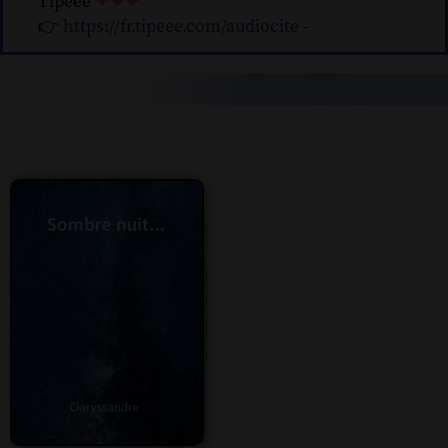
Tipeee
❤❤❤
👉
https://fr.tipeee.com/audiocite
-