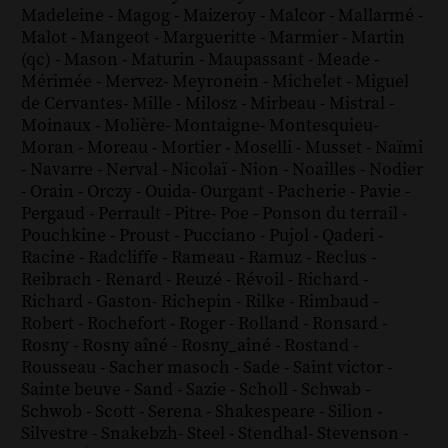
Madeleine
-
Magog
-
Maizeroy
-
Malcor
-
Mallarmé
-
Malot
-
Mangeot
-
Margueritte
-
Marmier
-
Martin
(qc)
-
Mason
-
Maturin
-
Maupassant
-
Meade
-
Mérimée
-
Mervez
-
Meyronein
-
Michelet
-
Miguel
de Cervantes
-
Mille
-
Milosz
-
Mirbeau
-
Mistral
-
Moinaux
-
Molière
-
Montaigne
-
Montesquieu
-
Moran
-
Moreau
-
Mortier
-
Moselli
-
Musset
-
Naïmi
-
Navarre
-
Nerval
-
Nicolaï
-
Nion
-
Noailles
-
Nodier
-
Orain
-
Orczy
-
Ouida
-
Ourgant
-
Pacherie
-
Pavie
-
Pergaud
-
Perrault
-
Pitre
-
Poe
-
Ponson du terrail
-
Pouchkine
-
Proust
-
Pucciano
-
Pujol
-
Qaderi
-
Racine
-
Radcliffe
-
Rameau
-
Ramuz
-
Reclus
-
Reibrach
-
Renard
-
Reuzé
-
Révoil
-
Richard
-
Richard - Gaston
-
Richepin
-
Rilke
-
Rimbaud
-
Robert
-
Rochefort
-
Roger
-
Rolland
-
Ronsard
-
Rosny
-
Rosny aîné
-
Rosny_aîné
-
Rostand
-
Rousseau
-
Sacher masoch
-
Sade
-
Saint victor
-
Sainte beuve
-
Sand
-
Sazie
-
Scholl
-
Schwab
-
Schwob
-
Scott
-
Serena
-
Shakespeare
-
Silion
-
Silvestre
-
Snakebzh
-
Steel
-
Stendhal
-
Stevenson
-