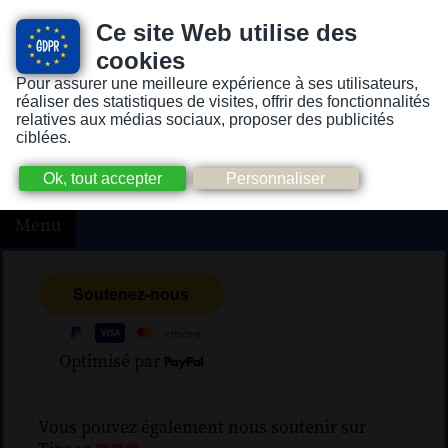
Ce site Web utilise des
cookies
Pour assurer une meilleure expérience à ses utilisateurs,
Version pour personnes mal-voyantes ou non-voyantes
réaliser des statistiques de visites, offrir des fonctionnalités
relatives aux médias sociaux, proposer des publicités
ciblées.
Menu
Optimisé par
Vous pouvez également nous soutenir sur