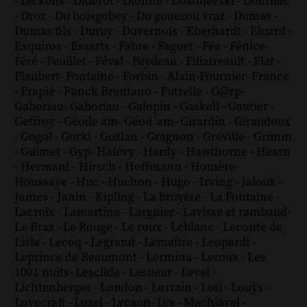
-
Dickens
-
Diderot
-
Dionne
-
Dostoïevski
-
Dourliac
-
Droz
-
Du boisgobey
-
Du gouezou vraz
-
Dumas
-
Dumas fils
-
Duruy
-
Duvernois
-
Eberhardt
-
Eluard
-
Esquiros
-
Essarts
-
Fabre
-
Faguet
-
Fée
-
Fénice
-
Féré
-
Feuillet
-
Féval
-
Feydeau
-
Filiatreault
-
Flat
-
Flaubert
-
Fontaine
-
Forbin
-
Alain-Fournier
-
France
-
Frapié
-
Funck Brentano
-
Futrelle
-
G@rp
-
Gaboriau
-
Gaboriau
-
Galopin
-
Gaskell
-
Gautier
-
Geffroy
-
Géode am
-
Géod´am
-
Girardin
-
Giraudoux
-
Gogol
-
Gorki
-
Gozlan
-
Gragnon
-
Gréville
-
Grimm
-
Guimet
-
Gyp
-
Halévy
-
Hardy
-
Hawthorne
-
Hearn
-
Hermant
-
Hirsch
-
Hoffmann
-
Homère
-
Houssaye
-
Huc
-
Huchon
-
Hugo
-
Irving
-
Jaloux
-
James
-
Janin
-
Kipling
-
La bruyère
-
La Fontaine
-
Lacroix
-
Lamartine
-
Larguier
-
Lavisse et rambaud
-
Le Braz
-
Le Rouge
-
Le roux
-
Leblanc
-
Leconte de
Lisle
-
Lecoq
-
Legrand
-
Lemaître
-
Leopardi
-
Leprince de Beaumont
-
Lermina
-
Leroux
-
Les
1001 nuits
-
Lesclide
-
Lesueur
-
Level
-
Lichtenberger
-
London
-
Lorrain
-
Loti
-
Louÿs
-
Lovecraft
-
Luzel
-
Lycaon
-
Lys
-
Machiavel
-