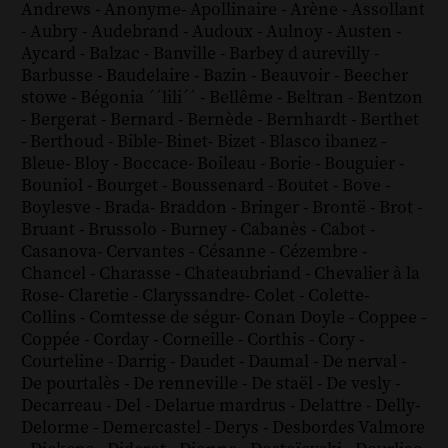
Andrews
-
Anonyme
-
Apollinaire
-
Arène
-
Assollant
-
Aubry
-
Audebrand
-
Audoux
-
Aulnoy
-
Austen
-
Aycard
-
Balzac
-
Banville
-
Barbey d aurevilly
-
Barbusse
-
Baudelaire
-
Bazin
-
Beauvoir
-
Beecher
stowe
-
Bégonia ´´lili´´
-
Bellême
-
Beltran
-
Bentzon
-
Bergerat
-
Bernard
-
Bernède
-
Bernhardt
-
Berthet
-
Berthoud
-
Bible
-
Binet
-
Bizet
-
Blasco ibanez
-
Bleue
-
Bloy
-
Boccace
-
Boileau
-
Borie
-
Bouguier
-
Bouniol
-
Bourget
-
Boussenard
-
Boutet
-
Bove
-
Boylesve
-
Brada
-
Braddon
-
Bringer
-
Brontë
-
Brot
-
Bruant
-
Brussolo
-
Burney
-
Cabanès
-
Cabot
-
Casanova
-
Cervantes
-
Césanne
-
Cézembre
-
Chancel
-
Charasse
-
Chateaubriand
-
Chevalier à la
Rose
-
Claretie
-
Claryssandre
-
Colet
-
Colette
-
Collins
-
Comtesse de ségur
-
Conan Doyle
-
Coppee
-
Coppée
-
Corday
-
Corneille
-
Corthis
-
Cory
-
Courteline
-
Darrig
-
Daudet
-
Daumal
-
De nerval
-
De pourtalès
-
De renneville
-
De staël
-
De vesly
-
Decarreau
-
Del
-
Delarue mardrus
-
Delattre
-
Delly
-
Delorme
-
Demercastel
-
Derys
-
Desbordes Valmore