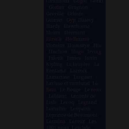
Giraudoux
-
Gogol
-
Gorki
-
Gozlan
-
Gragnon
-
Gréville
-
Grimm
-
Guimet
-
Gyp
-
Halévy
-
Hardy
-
Hawthorne
-
Hearn
-
Hermant
-
Hirsch
-
Hoffmann
-
Homère
-
Houssaye
-
Huc
-
Huchon
-
Hugo
-
Irving
-
Jaloux
-
James
-
Janin
-
Kipling
-
La bruyère
-
La
Fontaine
-
Lacroix
-
Lamartine
-
Larguier
-
Lavisse et rambaud
-
Le
Braz
-
Le Rouge
-
Le roux
-
Leblanc
-
Leconte de
Lisle
-
Lecoq
-
Legrand
-
Lemaître
-
Leopardi
-
Leprince de Beaumont
-
Lermina
-
Leroux
-
Les
1001 nuits
-
Lesclide
-