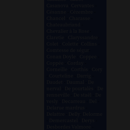
Casanova
-
Cervantes
-
Césanne
-
Cézembre
-
Chancel
-
Charasse
-
Chateaubriand
-
Chevalier à la Rose
-
Claretie
-
Claryssandre
-
Colet
-
Colette
-
Collins
-
Comtesse de ségur
-
Conan Doyle
-
Coppee
-
Coppée
-
Corday
-
Corneille
-
Corthis
-
Cory
-
Courteline
-
Darrig
-
Daudet
-
Daumal
-
De
nerval
-
De pourtalès
-
De
renneville
-
De staël
-
De
vesly
-
Decarreau
-
Del
-
Delarue mardrus
-
Delattre
-
Delly
-
Delorme
-
Demercastel
-
Derys
-
Desbordes Valmore
-