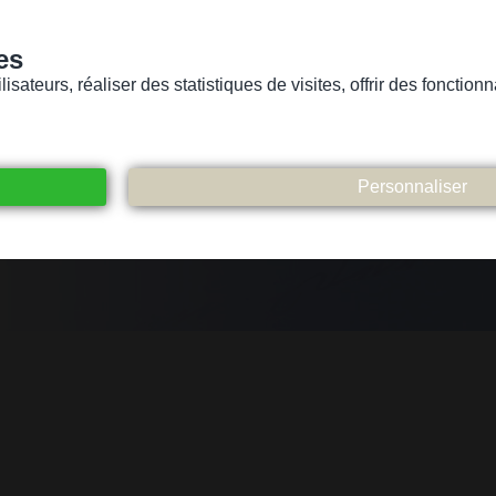
es
sateurs, réaliser des statistiques de visites, offrir des fonctio
Version pour personnes mal-voyantes ou non-voyantes
ices
Suivez-nous
Participez
Contact