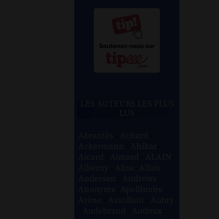
LES AUTEURS LES PLUS
LUS
Abrantès
-
Achard
-
Ackermann
-
Ahikar
-
Aicard
-
Aimard
-
ALAIN
-
Alberny
-
Alixe
-
Allais
-
Andersen
-
Andrews
-
Anonyme
-
Apollinaire
-
Arène
-
Assollant
-
Aubry
-
Audebrand
-
Audoux
-