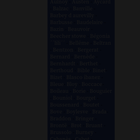
Aulnoy
-
Austen
-
Aycard
-
Balzac
-
Banville
-
Barbey d aurevilly
-
Barbusse
-
Baudelaire
-
Bazin
-
Beauvoir
-
Beecher stowe
-
Bégonia
´´lili´´
-
Bellême
-
Beltran
-
Bentzon
-
Bergerat
-
Bernard
-
Bernède
-
Bernhardt
-
Berthet
-
Berthoud
-
Bible
-
Binet
-
Bizet
-
Blasco ibanez
-
Bleue
-
Bloy
-
Boccace
-
Boileau
-
Borie
-
Bouguier
-
Bouniol
-
Bourget
-
Boussenard
-
Boutet
-
Bove
-
Boylesve
-
Brada
-
Braddon
-
Bringer
-
Brontë
-
Brot
-
Bruant
-
Brussolo
-
Burney
-
Cabanès
-
Cabot
-