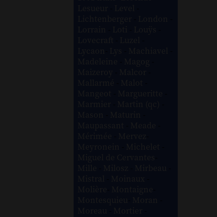
Lesueur
-
Level
-
Lichtenberger
-
London
-
Lorrain
-
Loti
-
Louÿs
-
Lovecraft
-
Luzel
-
Lycaon
-
Lys
-
Machiavel
-
Madeleine
-
Magog
-
Maizeroy
-
Malcor
-
Mallarmé
-
Malot
-
Mangeot
-
Margueritte
-
Marmier
-
Martin (qc)
-
Mason
-
Maturin
-
Maupassant
-
Meade
-
Mérimée
-
Mervez
-
Meyronein
-
Michelet
-
Miguel de Cervantes
-
Mille
-
Milosz
-
Mirbeau
-
Mistral
-
Moinaux
-
Molière
-
Montaigne
-
Montesquieu
-
Moran
-
Moreau
-
Mortier
-