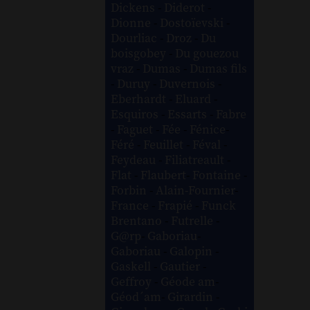
Dickens
-
Diderot
-
Dionne
-
Dostoïevski
-
Dourliac
-
Droz
-
Du
boisgobey
-
Du gouezou
vraz
-
Dumas
-
Dumas fils
-
Duruy
-
Duvernois
-
Eberhardt
-
Eluard
-
Esquiros
-
Essarts
-
Fabre
-
Faguet
-
Fée
-
Fénice
-
Féré
-
Feuillet
-
Féval
-
Feydeau
-
Filiatreault
-
Flat
-
Flaubert
-
Fontaine
-
Forbin
-
Alain-Fournier
-
France
-
Frapié
-
Funck
Brentano
-
Futrelle
-
G@rp
-
Gaboriau
-
Gaboriau
-
Galopin
-
Gaskell
-
Gautier
-
Geffroy
-
Géode am
-
Géod´am
-
Girardin
-