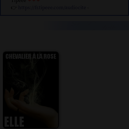
Tipeee
❤❤❤
👉
https://fr.tipeee.com/audiocite
-