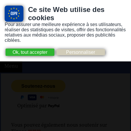
Ce site Web utilise des
cookies
Pour assurer une meilleure expérience à ses utilisateurs,
Version pour personnes mal-voyantes ou non-voyantes
réaliser des statistiques de visites, offrir des fonctionnalités
relatives aux médias sociaux, proposer des publicités
ciblées.
Menu
Optimisé par
Vous pouvez également nous soutenir sur