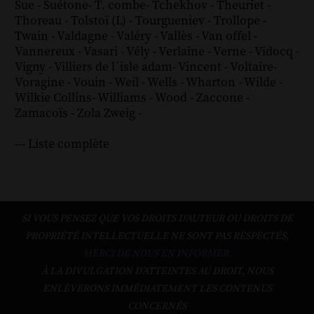
Sue
-
Suétone
-
T. combe
-
Tchekhov
-
Theuriet
-
Thoreau
-
Tolstoï (L)
-
Tourgueniev
-
Trollope
-
Twain
-
Valdagne
-
Valéry
-
Vallès
-
Van offel
-
Vannereux
-
Vasari
-
Vély
-
Verlaine
-
Verne
-
Vidocq
-
Vigny
-
Villiers de l´isle adam
-
Vincent
-
Voltaire
-
Voragine
-
Vouin
-
Weil
-
Wells
-
Wharton
-
Wilde
-
Wilkie Collins
-
Williams
-
Wood
-
Zaccone
-
Zamacoïs
-
Zola
Zweig
-
--- Liste complète
SI VOUS PENSEZ QUE VOS DROITS D'AUTEUR OU DROITS DE
PROPRIÉTÉ INTELLECTUELLE NE SONT PAS RESPECTÉS,
MERCI DE NOUS EN INFORMER.
À LA DIVULGATION D’ATTEINTES AU DROIT, NOUS
ENLÈVERONS IMMÉDIATEMENT LES CONTENUS
CONCERNÉS