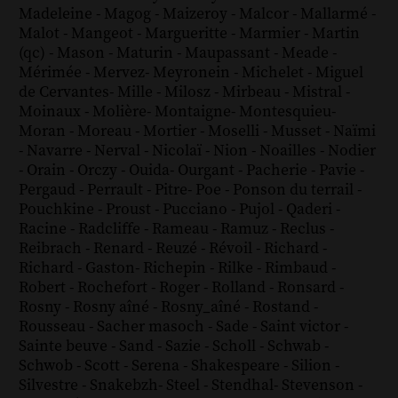
Madeleine
-
Magog
-
Maizeroy
-
Malcor
-
Mallarmé
-
Malot
-
Mangeot
-
Margueritte
-
Marmier
-
Martin
(qc)
-
Mason
-
Maturin
-
Maupassant
-
Meade
-
Mérimée
-
Mervez
-
Meyronein
-
Michelet
-
Miguel
de Cervantes
-
Mille
-
Milosz
-
Mirbeau
-
Mistral
-
Moinaux
-
Molière
-
Montaigne
-
Montesquieu
-
Moran
-
Moreau
-
Mortier
-
Moselli
-
Musset
-
Naïmi
-
Navarre
-
Nerval
-
Nicolaï
-
Nion
-
Noailles
-
Nodier
-
Orain
-
Orczy
-
Ouida
-
Ourgant
-
Pacherie
-
Pavie
-
Pergaud
-
Perrault
-
Pitre
-
Poe
-
Ponson du terrail
-
Pouchkine
-
Proust
-
Pucciano
-
Pujol
-
Qaderi
-
Racine
-
Radcliffe
-
Rameau
-
Ramuz
-
Reclus
-
Reibrach
-
Renard
-
Reuzé
-
Révoil
-
Richard
-
Richard - Gaston
-
Richepin
-
Rilke
-
Rimbaud
-
Robert
-
Rochefort
-
Roger
-
Rolland
-
Ronsard
-
Rosny
-
Rosny aîné
-
Rosny_aîné
-
Rostand
-
Rousseau
-
Sacher masoch
-
Sade
-
Saint victor
-
Sainte beuve
-
Sand
-
Sazie
-
Scholl
-
Schwab
-
Schwob
-
Scott
-
Serena
-
Shakespeare
-
Silion
-
Silvestre
-
Snakebzh
-
Steel
-
Stendhal
-
Stevenson
-