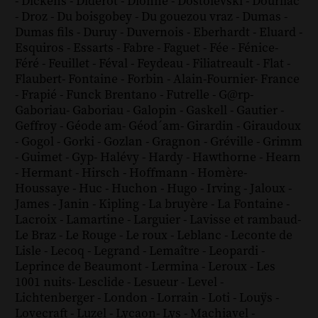
-
Dickens
-
Diderot
-
Dionne
-
Dostoïevski
-
Dourliac
-
Droz
-
Du boisgobey
-
Du gouezou vraz
-
Dumas
-
Dumas fils
-
Duruy
-
Duvernois
-
Eberhardt
-
Eluard
-
Esquiros
-
Essarts
-
Fabre
-
Faguet
-
Fée
-
Fénice
-
Féré
-
Feuillet
-
Féval
-
Feydeau
-
Filiatreault
-
Flat
-
Flaubert
-
Fontaine
-
Forbin
-
Alain-Fournier
-
France
-
Frapié
-
Funck Brentano
-
Futrelle
-
G@rp
-
Gaboriau
-
Gaboriau
-
Galopin
-
Gaskell
-
Gautier
-
Geffroy
-
Géode am
-
Géod´am
-
Girardin
-
Giraudoux
-
Gogol
-
Gorki
-
Gozlan
-
Gragnon
-
Gréville
-
Grimm
-
Guimet
-
Gyp
-
Halévy
-
Hardy
-
Hawthorne
-
Hearn
-
Hermant
-
Hirsch
-
Hoffmann
-
Homère
-
Houssaye
-
Huc
-
Huchon
-
Hugo
-
Irving
-
Jaloux
-
James
-
Janin
-
Kipling
-
La bruyère
-
La Fontaine
-
Lacroix
-
Lamartine
-
Larguier
-
Lavisse et rambaud
-
Le Braz
-
Le Rouge
-
Le roux
-
Leblanc
-
Leconte de
Lisle
-
Lecoq
-
Legrand
-
Lemaître
-
Leopardi
-
Leprince de Beaumont
-
Lermina
-
Leroux
-
Les
1001 nuits
-
Lesclide
-
Lesueur
-
Level
-
Lichtenberger
-
London
-
Lorrain
-
Loti
-
Louÿs
-
Lovecraft
-
Luzel
-
Lycaon
-
Lys
-
Machiavel
-