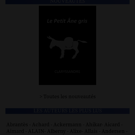
NOUVEAUTÉS
> Toutes les nouveautés
LES AUTEURS LES PLUS LUS
Abrantès
-
Achard
-
Ackermann
-
Ahikar
-
Aicard
-
Aimard
-
ALAIN
-
Alberny
-
Alixe
-
Allais
-
Andersen
-