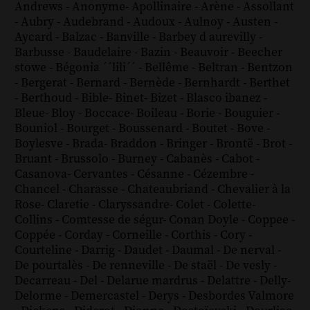
Andrews
-
Anonyme
-
Apollinaire
-
Arène
-
Assollant
-
Aubry
-
Audebrand
-
Audoux
-
Aulnoy
-
Austen
-
Aycard
-
Balzac
-
Banville
-
Barbey d aurevilly
-
Barbusse
-
Baudelaire
-
Bazin
-
Beauvoir
-
Beecher
stowe
-
Bégonia ´´lili´´
-
Bellême
-
Beltran
-
Bentzon
-
Bergerat
-
Bernard
-
Bernède
-
Bernhardt
-
Berthet
-
Berthoud
-
Bible
-
Binet
-
Bizet
-
Blasco ibanez
-
Bleue
-
Bloy
-
Boccace
-
Boileau
-
Borie
-
Bouguier
-
Bouniol
-
Bourget
-
Boussenard
-
Boutet
-
Bove
-
Boylesve
-
Brada
-
Braddon
-
Bringer
-
Brontë
-
Brot
-
Bruant
-
Brussolo
-
Burney
-
Cabanès
-
Cabot
-
Casanova
-
Cervantes
-
Césanne
-
Cézembre
-
Chancel
-
Charasse
-
Chateaubriand
-
Chevalier à la
Rose
-
Claretie
-
Claryssandre
-
Colet
-
Colette
-
Collins
-
Comtesse de ségur
-
Conan Doyle
-
Coppee
-
Coppée
-
Corday
-
Corneille
-
Corthis
-
Cory
-
Courteline
-
Darrig
-
Daudet
-
Daumal
-
De nerval
-
De pourtalès
-
De renneville
-
De staël
-
De vesly
-
Decarreau
-
Del
-
Delarue mardrus
-
Delattre
-
Delly
-
Delorme
-
Demercastel
-
Derys
-
Desbordes Valmore