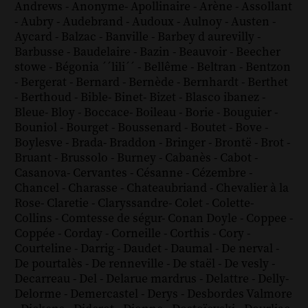
Andrews
-
Anonyme
-
Apollinaire
-
Arène
-
Assollant
-
Aubry
-
Audebrand
-
Audoux
-
Aulnoy
-
Austen
-
Aycard
-
Balzac
-
Banville
-
Barbey d aurevilly
-
Barbusse
-
Baudelaire
-
Bazin
-
Beauvoir
-
Beecher
stowe
-
Bégonia ´´lili´´
-
Bellême
-
Beltran
-
Bentzon
-
Bergerat
-
Bernard
-
Bernède
-
Bernhardt
-
Berthet
-
Berthoud
-
Bible
-
Binet
-
Bizet
-
Blasco ibanez
-
Bleue
-
Bloy
-
Boccace
-
Boileau
-
Borie
-
Bouguier
-
Bouniol
-
Bourget
-
Boussenard
-
Boutet
-
Bove
-
Boylesve
-
Brada
-
Braddon
-
Bringer
-
Brontë
-
Brot
-
Bruant
-
Brussolo
-
Burney
-
Cabanès
-
Cabot
-
Casanova
-
Cervantes
-
Césanne
-
Cézembre
-
Chancel
-
Charasse
-
Chateaubriand
-
Chevalier à la
Rose
-
Claretie
-
Claryssandre
-
Colet
-
Colette
-
Collins
-
Comtesse de ségur
-
Conan Doyle
-
Coppee
-
Coppée
-
Corday
-
Corneille
-
Corthis
-
Cory
-
Courteline
-
Darrig
-
Daudet
-
Daumal
-
De nerval
-
De pourtalès
-
De renneville
-
De staël
-
De vesly
-
Decarreau
-
Del
-
Delarue mardrus
-
Delattre
-
Delly
-
Delorme
-
Demercastel
-
Derys
-
Desbordes Valmore