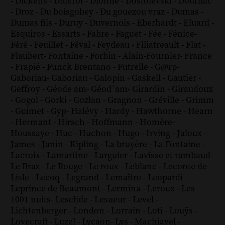
-
Dickens
-
Diderot
-
Dionne
-
Dostoïevski
-
Dourliac
-
Droz
-
Du boisgobey
-
Du gouezou vraz
-
Dumas
-
Dumas fils
-
Duruy
-
Duvernois
-
Eberhardt
-
Eluard
-
Esquiros
-
Essarts
-
Fabre
-
Faguet
-
Fée
-
Fénice
-
Féré
-
Feuillet
-
Féval
-
Feydeau
-
Filiatreault
-
Flat
-
Flaubert
-
Fontaine
-
Forbin
-
Alain-Fournier
-
France
-
Frapié
-
Funck Brentano
-
Futrelle
-
G@rp
-
Gaboriau
-
Gaboriau
-
Galopin
-
Gaskell
-
Gautier
-
Geffroy
-
Géode am
-
Géod´am
-
Girardin
-
Giraudoux
-
Gogol
-
Gorki
-
Gozlan
-
Gragnon
-
Gréville
-
Grimm
-
Guimet
-
Gyp
-
Halévy
-
Hardy
-
Hawthorne
-
Hearn
-
Hermant
-
Hirsch
-
Hoffmann
-
Homère
-
Houssaye
-
Huc
-
Huchon
-
Hugo
-
Irving
-
Jaloux
-
James
-
Janin
-
Kipling
-
La bruyère
-
La Fontaine
-
Lacroix
-
Lamartine
-
Larguier
-
Lavisse et rambaud
-
Le Braz
-
Le Rouge
-
Le roux
-
Leblanc
-
Leconte de
Lisle
-
Lecoq
-
Legrand
-
Lemaître
-
Leopardi
-
Leprince de Beaumont
-
Lermina
-
Leroux
-
Les
1001 nuits
-
Lesclide
-
Lesueur
-
Level
-
Lichtenberger
-
London
-
Lorrain
-
Loti
-
Louÿs
-
Lovecraft
-
Luzel
-
Lycaon
-
Lys
-
Machiavel
-