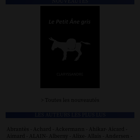
NOUVEAUTÉS
> Toutes les nouveautés
LES AUTEURS LES PLUS LUS
Abrantès
-
Achard
-
Ackermann
-
Ahikar
-
Aicard
-
Aimard
-
ALAIN
-
Alberny
-
Alixe
-
Allais
-
Andersen
-