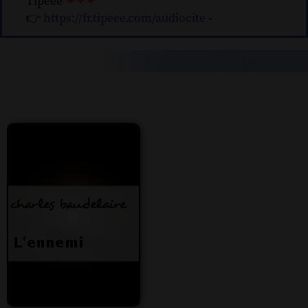
Tipeee
❤❤❤
👉
https://fr.tipeee.com/audiocite
-