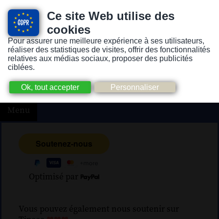
Ce site Web utilise des
cookies
Pour assurer une meilleure expérience à ses utilisateurs,
Version pour personnes mal-voyantes ou non-voyantes
réaliser des statistiques de visites, offrir des fonctionnalités
relatives aux médias sociaux, proposer des publicités
ciblées.
Menu
Optimisé par
Vous pouvez également nous soutenir sur