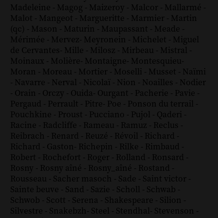
Madeleine
-
Magog
-
Maizeroy
-
Malcor
-
Mallarmé
-
Malot
-
Mangeot
-
Margueritte
-
Marmier
-
Martin
(qc)
-
Mason
-
Maturin
-
Maupassant
-
Meade
-
Mérimée
-
Mervez
-
Meyronein
-
Michelet
-
Miguel
de Cervantes
-
Mille
-
Milosz
-
Mirbeau
-
Mistral
-
Moinaux
-
Molière
-
Montaigne
-
Montesquieu
-
Moran
-
Moreau
-
Mortier
-
Moselli
-
Musset
-
Naïmi
-
Navarre
-
Nerval
-
Nicolaï
-
Nion
-
Noailles
-
Nodier
-
Orain
-
Orczy
-
Ouida
-
Ourgant
-
Pacherie
-
Pavie
-
Pergaud
-
Perrault
-
Pitre
-
Poe
-
Ponson du terrail
-
Pouchkine
-
Proust
-
Pucciano
-
Pujol
-
Qaderi
-
Racine
-
Radcliffe
-
Rameau
-
Ramuz
-
Reclus
-
Reibrach
-
Renard
-
Reuzé
-
Révoil
-
Richard
-
Richard - Gaston
-
Richepin
-
Rilke
-
Rimbaud
-
Robert
-
Rochefort
-
Roger
-
Rolland
-
Ronsard
-
Rosny
-
Rosny aîné
-
Rosny_aîné
-
Rostand
-
Rousseau
-
Sacher masoch
-
Sade
-
Saint victor
-
Sainte beuve
-
Sand
-
Sazie
-
Scholl
-
Schwab
-
Schwob
-
Scott
-
Serena
-
Shakespeare
-
Silion
-
Silvestre
-
Snakebzh
-
Steel
-
Stendhal
-
Stevenson
-