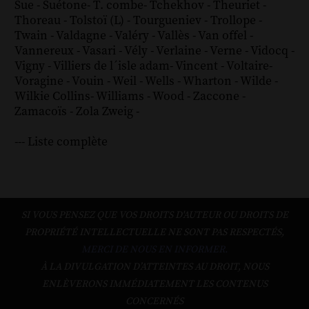
Sue
-
Suétone
-
T. combe
-
Tchekhov
-
Theuriet
-
Thoreau
-
Tolstoï (L)
-
Tourgueniev
-
Trollope
-
Twain
-
Valdagne
-
Valéry
-
Vallès
-
Van offel
-
Vannereux
-
Vasari
-
Vély
-
Verlaine
-
Verne
-
Vidocq
-
Vigny
-
Villiers de l´isle adam
-
Vincent
-
Voltaire
-
Voragine
-
Vouin
-
Weil
-
Wells
-
Wharton
-
Wilde
-
Wilkie Collins
-
Williams
-
Wood
-
Zaccone
-
Zamacoïs
-
Zola
Zweig
-
--- Liste complète
SI VOUS PENSEZ QUE VOS DROITS D'AUTEUR OU DROITS DE
PROPRIÉTÉ INTELLECTUELLE NE SONT PAS RESPECTÉS,
MERCI DE NOUS EN INFORMER.
À LA DIVULGATION D’ATTEINTES AU DROIT, NOUS
ENLÈVERONS IMMÉDIATEMENT LES CONTENUS
CONCERNÉS