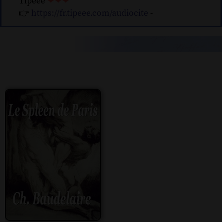
Tipeee
❤❤❤
👉
https://fr.tipeee.com/audiocite
-