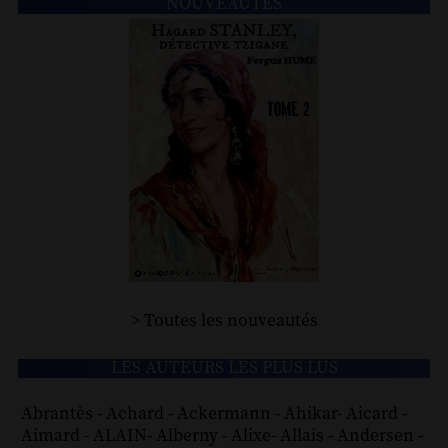
NOUVEAUTÉS
> Toutes les nouveautés
LES AUTEURS LES PLUS LUS
Abrantès
-
Achard
-
Ackermann
-
Ahikar
-
Aicard
-
Aimard
-
ALAIN
-
Alberny
-
Alixe
-
Allais
-
Andersen
-