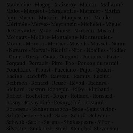
Madeleine
-
Magog
-
Maizeroy
-
Malcor
-
Mallarmé
-
Malot
-
Mangeot
-
Margueritte
-
Marmier
-
Martin
(qc)
-
Mason
-
Maturin
-
Maupassant
-
Meade
-
Mérimée
-
Mervez
-
Meyronein
-
Michelet
-
Miguel
de Cervantes
-
Mille
-
Milosz
-
Mirbeau
-
Mistral
-
Moinaux
-
Molière
-
Montaigne
-
Montesquieu
-
Moran
-
Moreau
-
Mortier
-
Moselli
-
Musset
-
Naïmi
-
Navarre
-
Nerval
-
Nicolaï
-
Nion
-
Noailles
-
Nodier
-
Orain
-
Orczy
-
Ouida
-
Ourgant
-
Pacherie
-
Pavie
-
Pergaud
-
Perrault
-
Pitre
-
Poe
-
Ponson du terrail
-
Pouchkine
-
Proust
-
Pucciano
-
Pujol
-
Qaderi
-
Racine
-
Radcliffe
-
Rameau
-
Ramuz
-
Reclus
-
Reibrach
-
Renard
-
Reuzé
-
Révoil
-
Richard
-
Richard - Gaston
-
Richepin
-
Rilke
-
Rimbaud
-
Robert
-
Rochefort
-
Roger
-
Rolland
-
Ronsard
-
Rosny
-
Rosny aîné
-
Rosny_aîné
-
Rostand
-
Rousseau
-
Sacher masoch
-
Sade
-
Saint victor
-
Sainte beuve
-
Sand
-
Sazie
-
Scholl
-
Schwab
-
Schwob
-
Scott
-
Serena
-
Shakespeare
-
Silion
-
Silvestre
-
Snakebzh
-
Steel
-
Stendhal
-
Stevenson
-