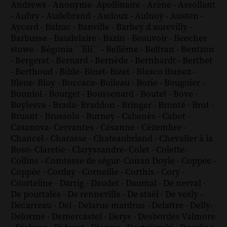
Andrews
-
Anonyme
-
Apollinaire
-
Arène
-
Assollant
-
Aubry
-
Audebrand
-
Audoux
-
Aulnoy
-
Austen
-
Aycard
-
Balzac
-
Banville
-
Barbey d aurevilly
-
Barbusse
-
Baudelaire
-
Bazin
-
Beauvoir
-
Beecher
stowe
-
Bégonia ´´lili´´
-
Bellême
-
Beltran
-
Bentzon
-
Bergerat
-
Bernard
-
Bernède
-
Bernhardt
-
Berthet
-
Berthoud
-
Bible
-
Binet
-
Bizet
-
Blasco ibanez
-
Bleue
-
Bloy
-
Boccace
-
Boileau
-
Borie
-
Bouguier
-
Bouniol
-
Bourget
-
Boussenard
-
Boutet
-
Bove
-
Boylesve
-
Brada
-
Braddon
-
Bringer
-
Brontë
-
Brot
-
Bruant
-
Brussolo
-
Burney
-
Cabanès
-
Cabot
-
Casanova
-
Cervantes
-
Césanne
-
Cézembre
-
Chancel
-
Charasse
-
Chateaubriand
-
Chevalier à la
Rose
-
Claretie
-
Claryssandre
-
Colet
-
Colette
-
Collins
-
Comtesse de ségur
-
Conan Doyle
-
Coppee
-
Coppée
-
Corday
-
Corneille
-
Corthis
-
Cory
-
Courteline
-
Darrig
-
Daudet
-
Daumal
-
De nerval
-
De pourtalès
-
De renneville
-
De staël
-
De vesly
-
Decarreau
-
Del
-
Delarue mardrus
-
Delattre
-
Delly
-
Delorme
-
Demercastel
-
Derys
-
Desbordes Valmore