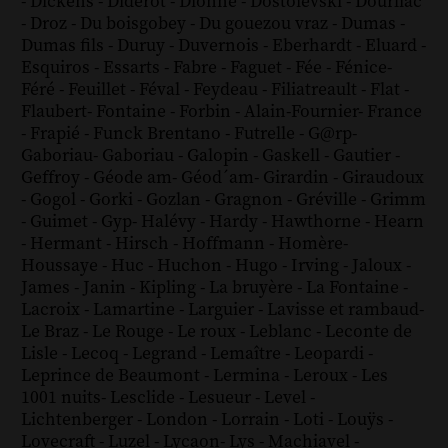
-
Dickens
-
Diderot
-
Dionne
-
Dostoïevski
-
Dourliac
-
Droz
-
Du boisgobey
-
Du gouezou vraz
-
Dumas
-
Dumas fils
-
Duruy
-
Duvernois
-
Eberhardt
-
Eluard
-
Esquiros
-
Essarts
-
Fabre
-
Faguet
-
Fée
-
Fénice
-
Féré
-
Feuillet
-
Féval
-
Feydeau
-
Filiatreault
-
Flat
-
Flaubert
-
Fontaine
-
Forbin
-
Alain-Fournier
-
France
-
Frapié
-
Funck Brentano
-
Futrelle
-
G@rp
-
Gaboriau
-
Gaboriau
-
Galopin
-
Gaskell
-
Gautier
-
Geffroy
-
Géode am
-
Géod´am
-
Girardin
-
Giraudoux
-
Gogol
-
Gorki
-
Gozlan
-
Gragnon
-
Gréville
-
Grimm
-
Guimet
-
Gyp
-
Halévy
-
Hardy
-
Hawthorne
-
Hearn
-
Hermant
-
Hirsch
-
Hoffmann
-
Homère
-
Houssaye
-
Huc
-
Huchon
-
Hugo
-
Irving
-
Jaloux
-
James
-
Janin
-
Kipling
-
La bruyère
-
La Fontaine
-
Lacroix
-
Lamartine
-
Larguier
-
Lavisse et rambaud
-
Le Braz
-
Le Rouge
-
Le roux
-
Leblanc
-
Leconte de
Lisle
-
Lecoq
-
Legrand
-
Lemaître
-
Leopardi
-
Leprince de Beaumont
-
Lermina
-
Leroux
-
Les
1001 nuits
-
Lesclide
-
Lesueur
-
Level
-
Lichtenberger
-
London
-
Lorrain
-
Loti
-
Louÿs
-
Lovecraft
-
Luzel
-
Lycaon
-
Lys
-
Machiavel
-