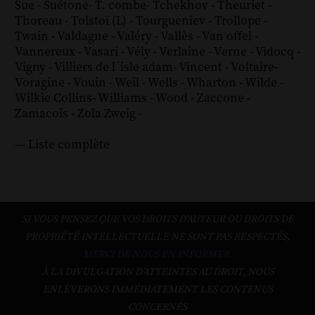
Sue
-
Suétone
-
T. combe
-
Tchekhov
-
Theuriet
-
Thoreau
-
Tolstoï (L)
-
Tourgueniev
-
Trollope
-
Twain
-
Valdagne
-
Valéry
-
Vallès
-
Van offel
-
Vannereux
-
Vasari
-
Vély
-
Verlaine
-
Verne
-
Vidocq
-
Vigny
-
Villiers de l´isle adam
-
Vincent
-
Voltaire
-
Voragine
-
Vouin
-
Weil
-
Wells
-
Wharton
-
Wilde
-
Wilkie Collins
-
Williams
-
Wood
-
Zaccone
-
Zamacoïs
-
Zola
Zweig
-
--- Liste complète
SI VOUS PENSEZ QUE VOS DROITS D'AUTEUR OU DROITS DE
PROPRIÉTÉ INTELLECTUELLE NE SONT PAS RESPECTÉS,
MERCI DE NOUS EN INFORMER.
À LA DIVULGATION D’ATTEINTES AU DROIT, NOUS
ENLÈVERONS IMMÉDIATEMENT LES CONTENUS
CONCERNÉS