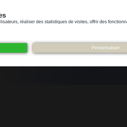
es
sateurs, réaliser des statistiques de visites, offrir des fonctio
Version pour personnes mal-voyantes ou non-voyantes
ices
Suivez-nous
Participez
Contact