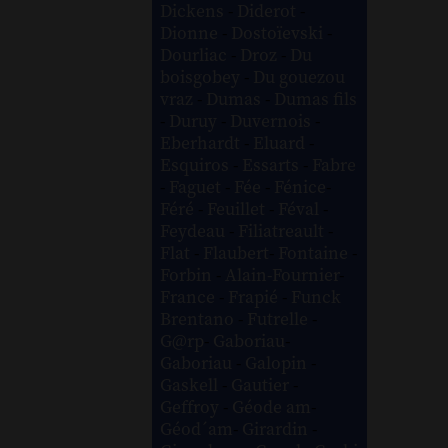
Dickens
-
Diderot
-
Dionne
-
Dostoïevski
-
Dourliac
-
Droz
-
Du
boisgobey
-
Du gouezou
vraz
-
Dumas
-
Dumas fils
-
Duruy
-
Duvernois
-
Eberhardt
-
Eluard
-
Esquiros
-
Essarts
-
Fabre
-
Faguet
-
Fée
-
Fénice
-
Féré
-
Feuillet
-
Féval
-
Feydeau
-
Filiatreault
-
Flat
-
Flaubert
-
Fontaine
-
Forbin
-
Alain-Fournier
-
France
-
Frapié
-
Funck
Brentano
-
Futrelle
-
G@rp
-
Gaboriau
-
Gaboriau
-
Galopin
-
Gaskell
-
Gautier
-
Geffroy
-
Géode am
-
Géod´am
-
Girardin
-