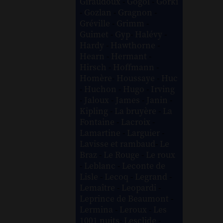
Giraudoux
-
Gogol
-
Gorki
-
Gozlan
-
Gragnon
-
Gréville
-
Grimm
-
Guimet
-
Gyp
-
Halévy
-
Hardy
-
Hawthorne
-
Hearn
-
Hermant
-
Hirsch
-
Hoffmann
-
Homère
-
Houssaye
-
Huc
-
Huchon
-
Hugo
-
Irving
-
Jaloux
-
James
-
Janin
-
Kipling
-
La bruyère
-
La
Fontaine
-
Lacroix
-
Lamartine
-
Larguier
-
Lavisse et rambaud
-
Le
Braz
-
Le Rouge
-
Le roux
-
Leblanc
-
Leconte de
Lisle
-
Lecoq
-
Legrand
-
Lemaître
-
Leopardi
-
Leprince de Beaumont
-
Lermina
-
Leroux
-
Les
1001 nuits
-
Lesclide
-