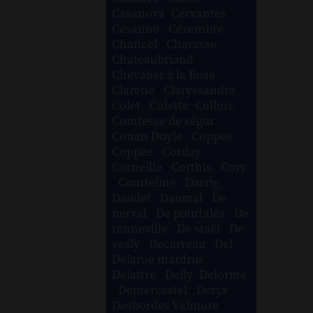
Casanova
-
Cervantes
-
Césanne
-
Cézembre
-
Chancel
-
Charasse
-
Chateaubriand
-
Chevalier à la Rose
-
Claretie
-
Claryssandre
-
Colet
-
Colette
-
Collins
-
Comtesse de ségur
-
Conan Doyle
-
Coppee
-
Coppée
-
Corday
-
Corneille
-
Corthis
-
Cory
-
Courteline
-
Darrig
-
Daudet
-
Daumal
-
De
nerval
-
De pourtalès
-
De
renneville
-
De staël
-
De
vesly
-
Decarreau
-
Del
-
Delarue mardrus
-
Delattre
-
Delly
-
Delorme
-
Demercastel
-
Derys
-
Desbordes Valmore
-