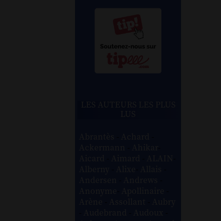
LES AUTEURS LES PLUS
LUS
Abrantès
-
Achard
-
Ackermann
-
Ahikar
-
Aicard
-
Aimard
-
ALAIN
-
Alberny
-
Alixe
-
Allais
-
Andersen
-
Andrews
-
Anonyme
-
Apollinaire
-
Arène
-
Assollant
-
Aubry
-
Audebrand
-
Audoux
-