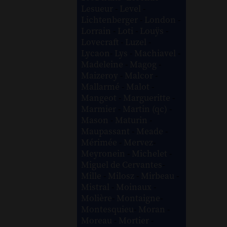
Lesueur
-
Level
-
Lichtenberger
-
London
-
Lorrain
-
Loti
-
Louÿs
-
Lovecraft
-
Luzel
-
Lycaon
-
Lys
-
Machiavel
-
Madeleine
-
Magog
-
Maizeroy
-
Malcor
-
Mallarmé
-
Malot
-
Mangeot
-
Margueritte
-
Marmier
-
Martin (qc)
-
Mason
-
Maturin
-
Maupassant
-
Meade
-
Mérimée
-
Mervez
-
Meyronein
-
Michelet
-
Miguel de Cervantes
-
Mille
-
Milosz
-
Mirbeau
-
Mistral
-
Moinaux
-
Molière
-
Montaigne
-
Montesquieu
-
Moran
-
Moreau
-
Mortier
-