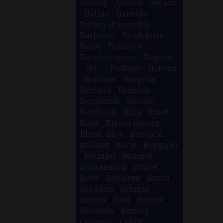
Aulnoy
-
Austen
-
Aycard
-
Balzac
-
Banville
-
Barbey d aurevilly
-
Barbusse
-
Baudelaire
-
Bazin
-
Beauvoir
-
Beecher stowe
-
Bégonia
´´lili´´
-
Bellême
-
Beltran
-
Bentzon
-
Bergerat
-
Bernard
-
Bernède
-
Bernhardt
-
Berthet
-
Berthoud
-
Bible
-
Binet
-
Bizet
-
Blasco ibanez
-
Bleue
-
Bloy
-
Boccace
-
Boileau
-
Borie
-
Bouguier
-
Bouniol
-
Bourget
-
Boussenard
-
Boutet
-
Bove
-
Boylesve
-
Brada
-
Braddon
-
Bringer
-
Brontë
-
Brot
-
Bruant
-
Brussolo
-
Burney
-
Cabanès
-
Cabot
-