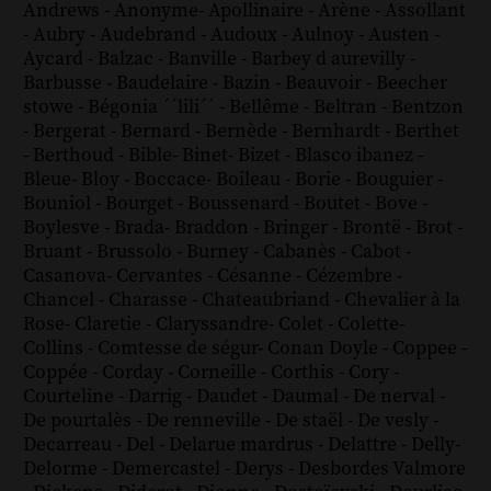
Andrews
-
Anonyme
-
Apollinaire
-
Arène
-
Assollant
-
Aubry
-
Audebrand
-
Audoux
-
Aulnoy
-
Austen
-
Aycard
-
Balzac
-
Banville
-
Barbey d aurevilly
-
Barbusse
-
Baudelaire
-
Bazin
-
Beauvoir
-
Beecher
stowe
-
Bégonia ´´lili´´
-
Bellême
-
Beltran
-
Bentzon
-
Bergerat
-
Bernard
-
Bernède
-
Bernhardt
-
Berthet
-
Berthoud
-
Bible
-
Binet
-
Bizet
-
Blasco ibanez
-
Bleue
-
Bloy
-
Boccace
-
Boileau
-
Borie
-
Bouguier
-
Bouniol
-
Bourget
-
Boussenard
-
Boutet
-
Bove
-
Boylesve
-
Brada
-
Braddon
-
Bringer
-
Brontë
-
Brot
-
Bruant
-
Brussolo
-
Burney
-
Cabanès
-
Cabot
-
Casanova
-
Cervantes
-
Césanne
-
Cézembre
-
Chancel
-
Charasse
-
Chateaubriand
-
Chevalier à la
Rose
-
Claretie
-
Claryssandre
-
Colet
-
Colette
-
Collins
-
Comtesse de ségur
-
Conan Doyle
-
Coppee
-
Coppée
-
Corday
-
Corneille
-
Corthis
-
Cory
-
Courteline
-
Darrig
-
Daudet
-
Daumal
-
De nerval
-
De pourtalès
-
De renneville
-
De staël
-
De vesly
-
Decarreau
-
Del
-
Delarue mardrus
-
Delattre
-
Delly
-
Delorme
-
Demercastel
-
Derys
-
Desbordes Valmore