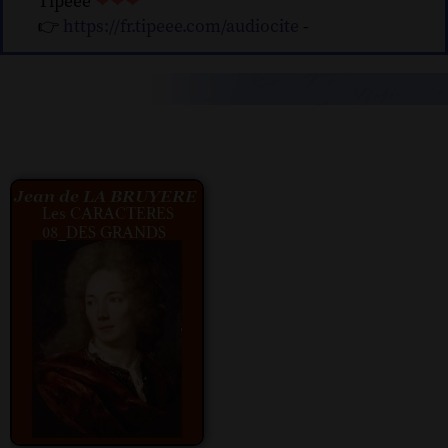
Tipeee
❤❤❤
👉
https://fr.tipeee.com/audiocite
-