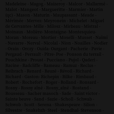
Madeleine
-
Magog
-
Maizeroy
-
Malcor
-
Mallarmé
-
Malot
-
Mangeot
-
Margueritte
-
Marmier
-
Martin
(qc)
-
Mason
-
Maturin
-
Maupassant
-
Meade
-
Mérimée
-
Mervez
-
Meyronein
-
Michelet
-
Miguel
de Cervantes
-
Mille
-
Milosz
-
Mirbeau
-
Mistral
-
Moinaux
-
Molière
-
Montaigne
-
Montesquieu
-
Moran
-
Moreau
-
Mortier
-
Moselli
-
Musset
-
Naïmi
-
Navarre
-
Nerval
-
Nicolaï
-
Nion
-
Noailles
-
Nodier
-
Orain
-
Orczy
-
Ouida
-
Ourgant
-
Pacherie
-
Pavie
-
Pergaud
-
Perrault
-
Pitre
-
Poe
-
Ponson du terrail
-
Pouchkine
-
Proust
-
Pucciano
-
Pujol
-
Qaderi
-
Racine
-
Radcliffe
-
Rameau
-
Ramuz
-
Reclus
-
Reibrach
-
Renard
-
Reuzé
-
Révoil
-
Richard
-
Richard - Gaston
-
Richepin
-
Rilke
-
Rimbaud
-
Robert
-
Rochefort
-
Roger
-
Rolland
-
Ronsard
-
Rosny
-
Rosny aîné
-
Rosny_aîné
-
Rostand
-
Rousseau
-
Sacher masoch
-
Sade
-
Saint victor
-
Sainte beuve
-
Sand
-
Sazie
-
Scholl
-
Schwab
-
Schwob
-
Scott
-
Serena
-
Shakespeare
-
Silion
-
Silvestre
-
Snakebzh
-
Steel
-
Stendhal
-
Stevenson
-