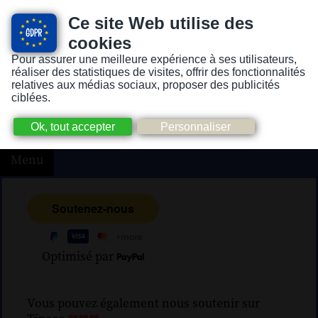
Ce site Web utilise des
cookies
Pour assurer une meilleure expérience à ses utilisateurs,
Version pour personnes mal-voyantes ou non-voyantes
réaliser des statistiques de visites, offrir des fonctionnalités
relatives aux médias sociaux, proposer des publicités
ciblées.
Menu
Optimisé par
Vous pouvez également nous soutenir sur