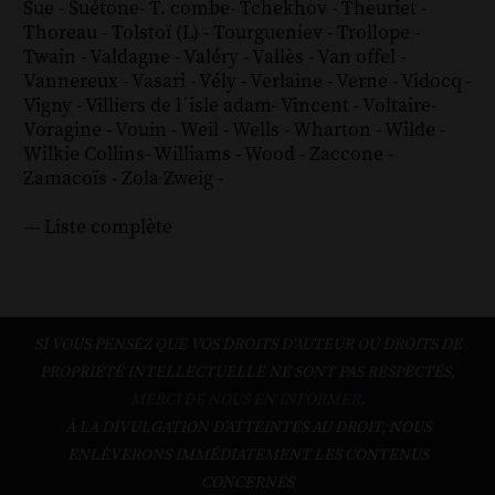
Sue
-
Suétone
-
T. combe
-
Tchekhov
-
Theuriet
-
Thoreau
-
Tolstoï (L)
-
Tourgueniev
-
Trollope
-
Twain
-
Valdagne
-
Valéry
-
Vallès
-
Van offel
-
Vannereux
-
Vasari
-
Vély
-
Verlaine
-
Verne
-
Vidocq
-
Vigny
-
Villiers de l´isle adam
-
Vincent
-
Voltaire
-
Voragine
-
Vouin
-
Weil
-
Wells
-
Wharton
-
Wilde
-
Wilkie Collins
-
Williams
-
Wood
-
Zaccone
-
Zamacoïs
-
Zola
Zweig
-
--- Liste complète
SI VOUS PENSEZ QUE VOS DROITS D'AUTEUR OU DROITS DE
PROPRIÉTÉ INTELLECTUELLE NE SONT PAS RESPECTÉS,
MERCI DE NOUS EN INFORMER.
À LA DIVULGATION D’ATTEINTES AU DROIT, NOUS
ENLÈVERONS IMMÉDIATEMENT LES CONTENUS
CONCERNÉS