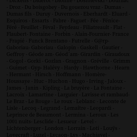
-
Dickens
-
Diderot
-
Dionne
-
Dostoïevski
-
Dourliac
-
Droz
-
Du boisgobey
-
Du gouezou vraz
-
Dumas
-
Dumas fils
-
Duruy
-
Duvernois
-
Eberhardt
-
Eluard
-
Esquiros
-
Essarts
-
Fabre
-
Faguet
-
Fée
-
Fénice
-
Féré
-
Feuillet
-
Féval
-
Feydeau
-
Filiatreault
-
Flat
-
Flaubert
-
Fontaine
-
Forbin
-
Alain-Fournier
-
France
-
Frapié
-
Funck Brentano
-
Futrelle
-
G@rp
-
Gaboriau
-
Gaboriau
-
Galopin
-
Gaskell
-
Gautier
-
Geffroy
-
Géode am
-
Géod´am
-
Girardin
-
Giraudoux
-
Gogol
-
Gorki
-
Gozlan
-
Gragnon
-
Gréville
-
Grimm
-
Guimet
-
Gyp
-
Halévy
-
Hardy
-
Hawthorne
-
Hearn
-
Hermant
-
Hirsch
-
Hoffmann
-
Homère
-
Houssaye
-
Huc
-
Huchon
-
Hugo
-
Irving
-
Jaloux
-
James
-
Janin
-
Kipling
-
La bruyère
-
La Fontaine
-
Lacroix
-
Lamartine
-
Larguier
-
Lavisse et rambaud
-
Le Braz
-
Le Rouge
-
Le roux
-
Leblanc
-
Leconte de
Lisle
-
Lecoq
-
Legrand
-
Lemaître
-
Leopardi
-
Leprince de Beaumont
-
Lermina
-
Leroux
-
Les
1001 nuits
-
Lesclide
-
Lesueur
-
Level
-
Lichtenberger
-
London
-
Lorrain
-
Loti
-
Louÿs
-
Lovecraft
-
Luzel
-
Lycaon
-
Lys
-
Machiavel
-