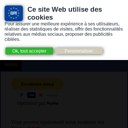
Ce site Web utilise des
cookies
Pour assurer une meilleure expérience à ses utilisateurs,
Version pour personnes mal-voyantes ou non-voyantes
réaliser des statistiques de visites, offrir des fonctionnalités
relatives aux médias sociaux, proposer des publicités
ciblées.
Menu
Optimisé par
Vous pouvez également nous soutenir sur