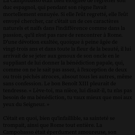
La Campobasso était bien éloignée de regretter son
duc espagnol, qui pendant son règne l'avait
mortellement ennuyée. Si elle l'eût regretté, elle l'eût
envoyé chercher, car c'était un de ces caractères
naturels et naïfs dans l'indifférence comme dans la
passion, qu'il n'est pas rare de rencontrer à Rome.
D'une dévotion exaltée, quoique à peine âgée de
vingt-trois ans et dans toute la fleur de la beauté, il lui
arrivait de se jeter aux genoux de son oncle en le
suppliant de lui donner la bénédiction papale, qui,
comme on ne le sait pas assez, à l'exception de deux
ou trois péchés atroces, absout tous les autres, même
sans confession. Le bon Benoît XIII pleurait de
tendresse. « Lève-toi, ma nièce, lui disait-il, tu n'as pas
besoin de ma bénédiction, tu vaux mieux que moi aux
yeux du Seigneur. »
C'était en quoi, bien qu'infaillible, sa sainteté se
trompait, ainsi que Rome tout entière. La
Campobasso était éperdument amoureuse, son