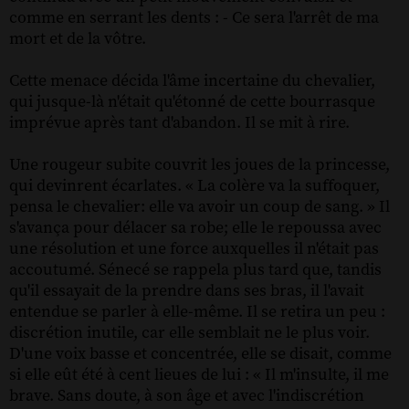
comme en serrant les dents : - Ce sera l'arrêt de ma
mort et de la vôtre.
Cette menace décida l'âme incertaine du chevalier,
qui jusque-là n'était qu'étonné de cette bourrasque
imprévue après tant d'abandon. Il se mit à rire.
Une rougeur subite couvrit les joues de la princesse,
qui devinrent écarlates. « La colère va la suffoquer,
pensa le chevalier: elle va avoir un coup de sang. » Il
s'avança pour délacer sa robe; elle le repoussa avec
une résolution et une force auxquelles il n'était pas
accoutumé. Sénecé se rappela plus tard que, tandis
qu'il essayait de la prendre dans ses bras, il l'avait
entendue se parler à elle-même. Il se retira un peu :
discrétion inutile, car elle semblait ne le plus voir.
D'une voix basse et concentrée, elle se disait, comme
si elle eût été à cent lieues de lui : « Il m'insulte, il me
brave. Sans doute, à son âge et avec l'indiscrétion