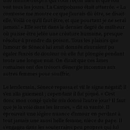
une femme d'esprit qui vous reçoit bien et que l'on
voit tous les jours. La Campobasso était atterrée. « La
comtesse me montre ce que j'aurais dû être, se disait-
elle. Voilà ce qu'il faut être, et que pourtant je ne serai
jamais! » Elle sortit dans le dernier degré de malheur
où puisse être jetée une créature humaine, presque
résolue à prendre du poison. Tous les plaisirs que
l'amour de Sénecé lui avait donnés n'auraient pu
égaler l'excès de douleur où elle fut plongée pendant
toute une longue nuit. On dirait que ces âmes
romaines ont des trésors d'énergie inconnus aux
autres femmes pour souffrir.
Le lendemain, Sénecé repassa et vit le signe négatif; il
s'en alla gaiement ; cependant il fut piqué. « C'est
donc mon congé qu'elle m'a donné l'autre jour? Il faut
que je la voie dans les larmes, » dit sa vanité. Il
éprouvait une légère nuance d'amour en perdant à
tout jamais une aussi belle femme, nièce du pape. Il
s'engagea dans les souterrains peu propres qui lui