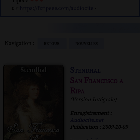
Tipeee
❤❤❤
👉
https://fr.tipeee.com/audiocite
-
Navigation :
RETOUR
NOUVELLES
Stendhal
San Francesco a
Ripa
(Version Intégrale)
Enregistrement :
Audiocite.net
Publication : 2009-10-09