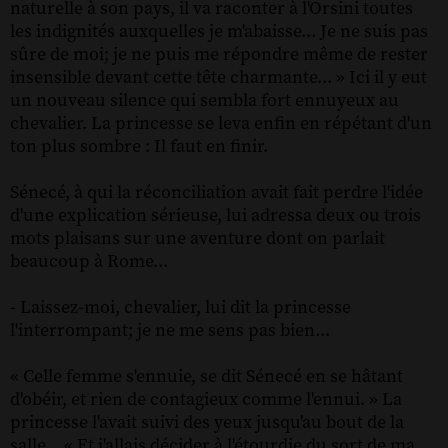
naturelle à son pays, il va raconter à l'Orsini toutes
les indignités auxquelles je m'abaisse... Je ne suis pas
sûre de moi; je ne puis me répondre même de rester
insensible devant cette tête charmante... » Ici il y eut
un nouveau silence qui sembla fort ennuyeux au
chevalier. La princesse se leva enfin en répétant d'un
ton plus sombre : Il faut en finir.
Sénecé, à qui la réconciliation avait fait perdre l'idée
d'une explication sérieuse, lui adressa deux ou trois
mots plaisans sur une aventure dont on parlait
beaucoup à Rome...
- Laissez-moi, chevalier, lui dit la princesse
l'interrompant; je ne me sens pas bien...
« Celle femme s'ennuie, se dit Sénecé en se hâtant
d'obéir, et rien de contagieux comme l'ennui. » La
princesse l'avait suivi des yeux jusqu'au bout de la
salle... « Et j'allais décider à l'étourdie du sort de ma