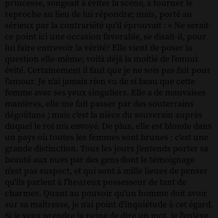
princesse, songeait à éviter la scène, à tourner le
reproche au lieu de lui répondre; mais, porté au
sérieux par la contrariété qu'il éprouvait : « Ne serait-
ce point ici une occasion favorable, se disait-il, pour
lui faire entrevoir la vérité? Elle vient de poser la
question elle-même; voilà déjà la moitié de l'ennui
évité. Certainement il faut que je ne sois pas fait pour
l'amour. Je n'ai jamais rien vu de si beau que cette
femme avec ses yeux singuliers. Elle a de mauvaises
manières, elle me fait passer par des souterrains
dégoûtans ; mais c'est la nièce du souverain auprès
duquel le roi m'a envoyé. De plus, elle est blonde dans
un pays où toutes les femmes sont brunes : c'est une
grande distinction. Tous les jours j'entends porter sa
beauté aux nues par des gens dont le témoignage
n'est pas suspect, et qui sont à mille lieues de penser
qu'ils parlent à l'heureux possesseur de tant de
charmes. Quant au pouvoir qu'un homme doit avoir
sur sa maîtresse, je n'ai point d'inquiétude à cet égard.
Si je veux prendre la peine de dire un mot, je l'enlève