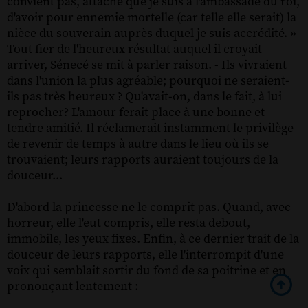
convient pas, attaché que je suis à l'ambassade du roi,
d'avoir pour ennemie mortelle (car telle elle serait) la
nièce du souverain auprès duquel je suis accrédité. »
Tout fier de l'heureux résultat auquel il croyait
arriver, Sénecé se mit à parler raison. - Ils vivraient
dans l'union la plus agréable; pourquoi ne seraient-
ils pas très heureux ? Qu'avait-on, dans le fait, à lui
reprocher? L'amour ferait place à une bonne et
tendre amitié. Il réclamerait instamment le privilège
de revenir de temps à autre dans le lieu où ils se
trouvaient; leurs rapports auraient toujours de la
douceur...
D'abord la princesse ne le comprit pas. Quand, avec
horreur, elle l'eut compris, elle resta debout,
immobile, les yeux fixes. Enfin, à ce dernier trait de la
douceur de leurs rapports, elle l'interrompit d'une
voix qui semblait sortir du fond de sa poitrine et en
prononçant lentement :