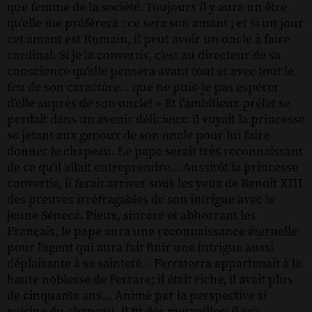
que femme de la société. Toujours il y aura un être
qu'elle me préférera : ce sera son amant ; et si un jour
cet amant est Romain, il peut avoir un oncle à faire
cardinal. Si je la convertis, c'est au directeur de sa
conscience qu'elle pensera avant tout et avec tout le
feu de son caractère... que ne puis-je pas espérer
d'elle auprès de son oncle! » Et l'ambitieux prélat se
perdait dans un avenir délicieux: il voyait la princesse
se jetant aux genoux de son oncle pour lui faire
donner le chapeau. Le pape serait très reconnaissant
de ce qu'il allait entreprendre... Aussitôt la princesse
convertie, il ferait arriver sous les yeux de Benoît XIII
des preuves irréfragables de son intrigue avec le
jeune Sénecé. Pieux, sincère et abhorrant les
Français, le pape aura une reconnaissance éternelle
pour l'agent qui aura fait finir une intrigue aussi
déplaisante à sa sainteté. - Ferraterra appartenait à la
haute noblesse de Ferrare; il était riche, il avait plus
de cinquante ans... Animé par la perspective si
voisine du chapeau, il fit des merveilles; il osa