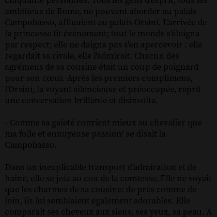
cinquante personnes. Tous les gens d'esprit, tous les
ambitieux de Rome, ne pouvant aborder au palais
Campobasso, affluaient au palais Orsini. L'arrivée de
la princesse fit événement; tout le monde s'éloigna
par respect; elle ne daigna pas s'en apercevoir : elle
regardait sa rivale, elle l'admirait. Chacun des
agrémens de sa cousine était un coup de poignard
pour son cœur. Après les premiers complimens,
l'Orsini, la voyant silencieuse et préoccupée, reprit
une conversation brillante et disinvolta.
- Comme sa gaieté convient mieux au chevalier que
ma folle et ennuyeuse passion! se disait la
Campobasso.
Dans un inexplicable transport d'admiration et de
haine, elle se jeta au cou de la comtesse. Elle ne voyait
que les charmes de sa cousine: de près comme de
loin, ils lui semblaient également adorables. Elle
comparait ses cheveux aux siens, ses yeux, sa peau. A