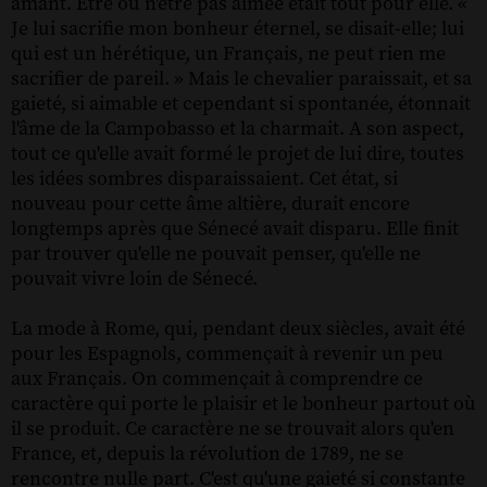
amant. Être ou n'être pas aimée était tout pour elle. «
Je lui sacrifie mon bonheur éternel, se disait-elle; lui
qui est un hérétique, un Français, ne peut rien me
sacrifier de pareil. » Mais le chevalier paraissait, et sa
gaieté, si aimable et cependant si spontanée, étonnait
l'âme de la Campobasso et la charmait. A son aspect,
tout ce qu'elle avait formé le projet de lui dire, toutes
les idées sombres disparaissaient. Cet état, si
nouveau pour cette âme altière, durait encore
longtemps après que Sénecé avait disparu. Elle finit
par trouver qu'elle ne pouvait penser, qu'elle ne
pouvait vivre loin de Sénecé.
La mode à Rome, qui, pendant deux siècles, avait été
pour les Espagnols, commençait à revenir un peu
aux Français. On commençait à comprendre ce
caractère qui porte le plaisir et le bonheur partout où
il se produit. Ce caractère ne se trouvait alors qu'en
France, et, depuis la révolution de 1789, ne se
rencontre nulle part. C'est qu'une gaieté si constante