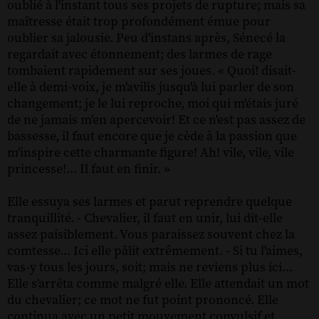
oublié à l'instant tous ses projets de rupture; mais sa
maîtresse était trop profondément émue pour
oublier sa jalousie. Peu d'instans après, Sénecé la
regardait avec étonnement; des larmes de rage
tombaient rapidement sur ses joues. « Quoi! disait-
elle à demi-voix, je m'avilis jusqu'à lui parler de son
changement; je le lui reproche, moi qui m'étais juré
de ne jamais m'en apercevoir! Et ce n'est pas assez de
bassesse, il faut encore que je cède à la passion que
m'inspire cette charmante figure! Ah! vile, vile, vile
princesse!... Il faut en finir. »
Elle essuya ses larmes et parut reprendre quelque
tranquillité. - Chevalier, il faut en unir, lui dit-elle
assez paisiblement. Vous paraissez souvent chez la
comtesse... Ici elle pâlit extrêmement. - Si tu l'aimes,
vas-y tous les jours, soit; mais ne reviens plus ici...
Elle s'arrêta comme malgré elle. Elle attendait un mot
du chevalier; ce mot ne fut point prononcé. Elle
continua avec un petit mouvement convulsif et