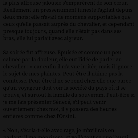
la plus affreuse jalousie s'emparèrent de son cœur.
Réellement un pressentiment funeste l'agitait depuis
deux mois; elle n'avait de momens supportables que
ceux qu'elle passait auprès du chevalier, et cependant
presque toujours, quand elle n'était pas dans ses
bras, elle lui parlait avec aigreur.
Sa soirée fut affreuse. Epuisée et comme un peu
calmée par la douleur, elle eut l'idée de parler au
chevalier : « car enfin il m'a vue irritée, mais il ignore
le sujet de mes plaintes. Peut-être il n'aime pas la
comtesse. Peut-être il ne se rend chez elle que parce
qu'un voyageur doit voir la société du pays où il se
trouve, et surtout la famille du souverain. Peut-être si
je me fais présenter Sénecé, s'il peut venir
ouvertement chez moi, il y passera des heures
entières comme chez l'Orsini.
« Non, s'écria-t-elle avec rage, je m'avilirais en
parlant; il me méprisera, et voilà tout ce que j'aurai