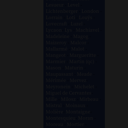
Lesueur
-
Level
-
Lichtenberger
-
London
-
Lorrain
-
Loti
-
Louÿs
-
Lovecraft
-
Luzel
-
Lycaon
-
Lys
-
Machiavel
-
Madeleine
-
Magog
-
Maizeroy
-
Malcor
-
Mallarmé
-
Malot
-
Mangeot
-
Margueritte
-
Marmier
-
Martin (qc)
-
Mason
-
Maturin
-
Maupassant
-
Meade
-
Mérimée
-
Mervez
-
Meyronein
-
Michelet
-
Miguel de Cervantes
-
Mille
-
Milosz
-
Mirbeau
-
Mistral
-
Moinaux
-
Molière
-
Montaigne
-
Montesquieu
-
Moran
-
Moreau
-
Mortier
-