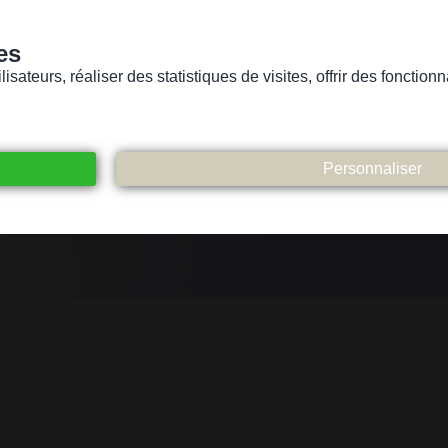
es
sateurs, réaliser des statistiques de visites, offrir des fonctio
Version pour personnes mal-voyantes ou non-voyantes
ices
Suivez-nous
Participez
Contact