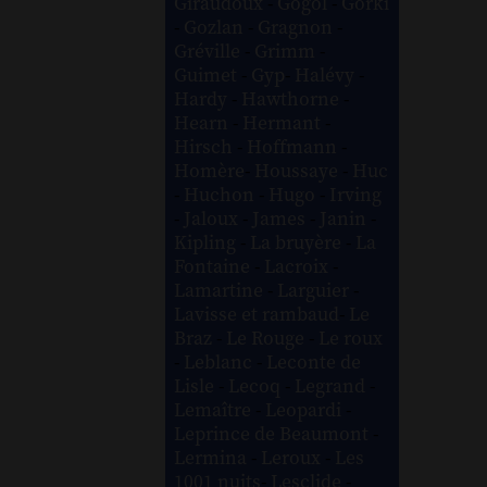
Giraudoux
-
Gogol
-
Gorki
-
Gozlan
-
Gragnon
-
Gréville
-
Grimm
-
Guimet
-
Gyp
-
Halévy
-
Hardy
-
Hawthorne
-
Hearn
-
Hermant
-
Hirsch
-
Hoffmann
-
Homère
-
Houssaye
-
Huc
-
Huchon
-
Hugo
-
Irving
-
Jaloux
-
James
-
Janin
-
Kipling
-
La bruyère
-
La
Fontaine
-
Lacroix
-
Lamartine
-
Larguier
-
Lavisse et rambaud
-
Le
Braz
-
Le Rouge
-
Le roux
-
Leblanc
-
Leconte de
Lisle
-
Lecoq
-
Legrand
-
Lemaître
-
Leopardi
-
Leprince de Beaumont
-
Lermina
-
Leroux
-
Les
1001 nuits
-
Lesclide
-