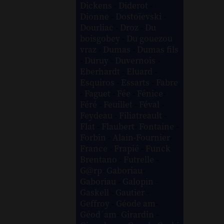
Dickens
-
Diderot
-
Dionne
-
Dostoïevski
-
Dourliac
-
Droz
-
Du
boisgobey
-
Du gouezou
vraz
-
Dumas
-
Dumas fils
-
Duruy
-
Duvernois
-
Eberhardt
-
Eluard
-
Esquiros
-
Essarts
-
Fabre
-
Faguet
-
Fée
-
Fénice
-
Féré
-
Feuillet
-
Féval
-
Feydeau
-
Filiatreault
-
Flat
-
Flaubert
-
Fontaine
-
Forbin
-
Alain-Fournier
-
France
-
Frapié
-
Funck
Brentano
-
Futrelle
-
G@rp
-
Gaboriau
-
Gaboriau
-
Galopin
-
Gaskell
-
Gautier
-
Geffroy
-
Géode am
-
Géod´am
-
Girardin
-