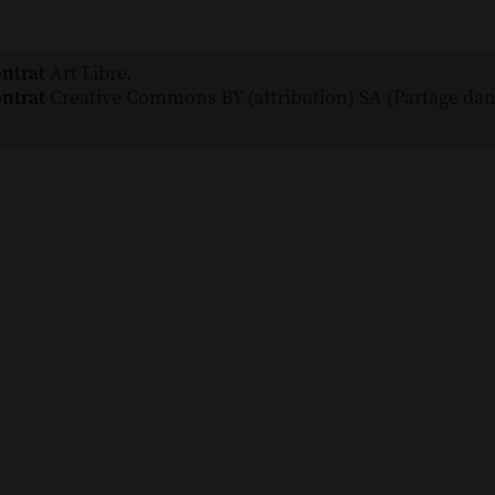
ontrat
Art Libre
.
ontrat
Creative Commons BY (attribution) SA (Partage da