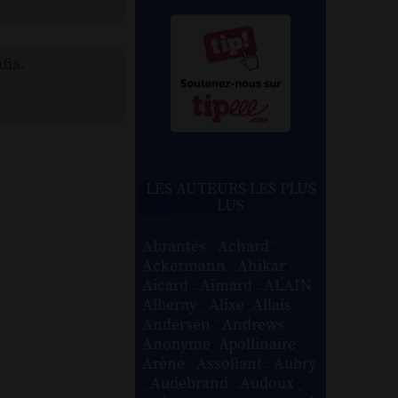
fia.
LES AUTEURS LES PLUS
LUS
Abrantès
-
Achard
-
Ackermann
-
Ahikar
-
Aicard
-
Aimard
-
ALAIN
-
Alberny
-
Alixe
-
Allais
-
Andersen
-
Andrews
-
Anonyme
-
Apollinaire
-
Arène
-
Assollant
-
Aubry
-
Audebrand
-
Audoux
-