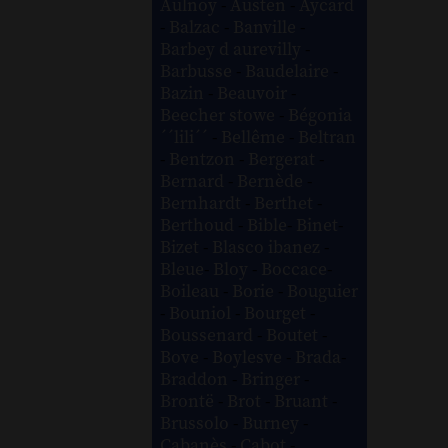
Aulnoy
-
Austen
-
Aycard
-
Balzac
-
Banville
-
Barbey d aurevilly
-
Barbusse
-
Baudelaire
-
Bazin
-
Beauvoir
-
Beecher stowe
-
Bégonia
´´lili´´
-
Bellême
-
Beltran
-
Bentzon
-
Bergerat
-
Bernard
-
Bernède
-
Bernhardt
-
Berthet
-
Berthoud
-
Bible
-
Binet
-
Bizet
-
Blasco ibanez
-
Bleue
-
Bloy
-
Boccace
-
Boileau
-
Borie
-
Bouguier
-
Bouniol
-
Bourget
-
Boussenard
-
Boutet
-
Bove
-
Boylesve
-
Brada
-
Braddon
-
Bringer
-
Brontë
-
Brot
-
Bruant
-
Brussolo
-
Burney
-
Cabanès
-
Cabot
-