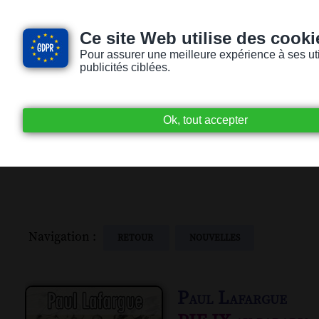
Ce site Web utilise des cooki
Pour assurer une meilleure expérience à ses utili
publicités ciblées.
Accueil
Livres audio
Lecteurs / Lectr
Navigation :
RETOUR
NOUVELLES
Paul Lafargue