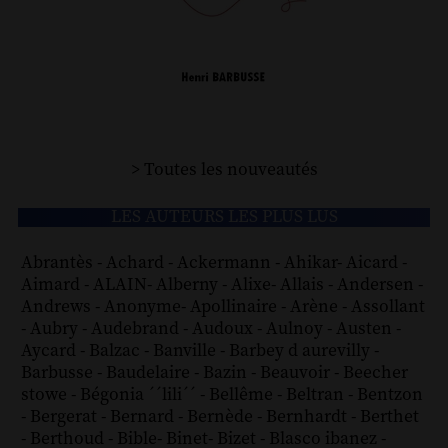
> Toutes les nouveautés
LES AUTEURS LES PLUS LUS
Abrantès
-
Achard
-
Ackermann
-
Ahikar
-
Aicard
-
Aimard
-
ALAIN
-
Alberny
-
Alixe
-
Allais
-
Andersen
-
Andrews
-
Anonyme
-
Apollinaire
-
Arène
-
Assollant
-
Aubry
-
Audebrand
-
Audoux
-
Aulnoy
-
Austen
-
Aycard
-
Balzac
-
Banville
-
Barbey d aurevilly
-
Barbusse
-
Baudelaire
-
Bazin
-
Beauvoir
-
Beecher
stowe
-
Bégonia ´´lili´´
-
Bellême
-
Beltran
-
Bentzon
-
Bergerat
-
Bernard
-
Bernède
-
Bernhardt
-
Berthet
-
Berthoud
-
Bible
-
Binet
-
Bizet
-
Blasco ibanez
-