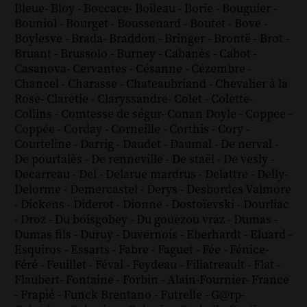
Bleue
-
Bloy
-
Boccace
-
Boileau
-
Borie
-
Bouguier
-
Bouniol
-
Bourget
-
Boussenard
-
Boutet
-
Bove
-
Boylesve
-
Brada
-
Braddon
-
Bringer
-
Brontë
-
Brot
-
Bruant
-
Brussolo
-
Burney
-
Cabanès
-
Cabot
-
Casanova
-
Cervantes
-
Césanne
-
Cézembre
-
Chancel
-
Charasse
-
Chateaubriand
-
Chevalier à la
Rose
-
Claretie
-
Claryssandre
-
Colet
-
Colette
-
Collins
-
Comtesse de ségur
-
Conan Doyle
-
Coppee
-
Coppée
-
Corday
-
Corneille
-
Corthis
-
Cory
-
Courteline
-
Darrig
-
Daudet
-
Daumal
-
De nerval
-
De pourtalès
-
De renneville
-
De staël
-
De vesly
-
Decarreau
-
Del
-
Delarue mardrus
-
Delattre
-
Delly
-
Delorme
-
Demercastel
-
Derys
-
Desbordes Valmore
-
Dickens
-
Diderot
-
Dionne
-
Dostoïevski
-
Dourliac
-
Droz
-
Du boisgobey
-
Du gouezou vraz
-
Dumas
-
Dumas fils
-
Duruy
-
Duvernois
-
Eberhardt
-
Eluard
-
Esquiros
-
Essarts
-
Fabre
-
Faguet
-
Fée
-
Fénice
-
Féré
-
Feuillet
-
Féval
-
Feydeau
-
Filiatreault
-
Flat
-
Flaubert
-
Fontaine
-
Forbin
-
Alain-Fournier
-
France
-
Frapié
-
Funck Brentano
-
Futrelle
-
G@rp
-