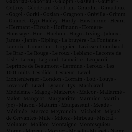
Gaboriau
-
Gaboriau
-
Galopin
-
Gaskell
-
Gautier
-
Geffroy
-
Géode am
-
Géod´am
-
Girardin
-
Giraudoux
-
Gogol
-
Gorki
-
Gozlan
-
Gragnon
-
Gréville
-
Grimm
-
Guimet
-
Gyp
-
Halévy
-
Hardy
-
Hawthorne
-
Hearn
-
Hermant
-
Hirsch
-
Hoffmann
-
Homère
-
Houssaye
-
Huc
-
Huchon
-
Hugo
-
Irving
-
Jaloux
-
James
-
Janin
-
Kipling
-
La bruyère
-
La Fontaine
-
Lacroix
-
Lamartine
-
Larguier
-
Lavisse et rambaud
-
Le Braz
-
Le Rouge
-
Le roux
-
Leblanc
-
Leconte de
Lisle
-
Lecoq
-
Legrand
-
Lemaître
-
Leopardi
-
Leprince de Beaumont
-
Lermina
-
Leroux
-
Les
1001 nuits
-
Lesclide
-
Lesueur
-
Level
-
Lichtenberger
-
London
-
Lorrain
-
Loti
-
Louÿs
-
Lovecraft
-
Luzel
-
Lycaon
-
Lys
-
Machiavel
-
Madeleine
-
Magog
-
Maizeroy
-
Malcor
-
Mallarmé
-
Malot
-
Mangeot
-
Margueritte
-
Marmier
-
Martin
(qc)
-
Mason
-
Maturin
-
Maupassant
-
Meade
-
Mérimée
-
Mervez
-
Meyronein
-
Michelet
-
Miguel
de Cervantes
-
Mille
-
Milosz
-
Mirbeau
-
Mistral
-
Moinaux
-
Molière
-
Montaigne
-
Montesquieu
-
Moran
-
Moreau
-
Mortier
-
Moselli
-
Musset
-
Naïmi