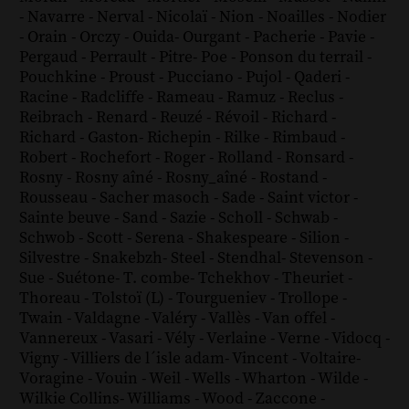
-
Navarre
-
Nerval
-
Nicolaï
-
Nion
-
Noailles
-
Nodier
-
Orain
-
Orczy
-
Ouida
-
Ourgant
-
Pacherie
-
Pavie
-
Pergaud
-
Perrault
-
Pitre
-
Poe
-
Ponson du terrail
-
Pouchkine
-
Proust
-
Pucciano
-
Pujol
-
Qaderi
-
Racine
-
Radcliffe
-
Rameau
-
Ramuz
-
Reclus
-
Reibrach
-
Renard
-
Reuzé
-
Révoil
-
Richard
-
Richard - Gaston
-
Richepin
-
Rilke
-
Rimbaud
-
Robert
-
Rochefort
-
Roger
-
Rolland
-
Ronsard
-
Rosny
-
Rosny aîné
-
Rosny_aîné
-
Rostand
-
Rousseau
-
Sacher masoch
-
Sade
-
Saint victor
-
Sainte beuve
-
Sand
-
Sazie
-
Scholl
-
Schwab
-
Schwob
-
Scott
-
Serena
-
Shakespeare
-
Silion
-
Silvestre
-
Snakebzh
-
Steel
-
Stendhal
-
Stevenson
-
Sue
-
Suétone
-
T. combe
-
Tchekhov
-
Theuriet
-
Thoreau
-
Tolstoï (L)
-
Tourgueniev
-
Trollope
-
Twain
-
Valdagne
-
Valéry
-
Vallès
-
Van offel
-
Vannereux
-
Vasari
-
Vély
-
Verlaine
-
Verne
-
Vidocq
-
Vigny
-
Villiers de l´isle adam
-
Vincent
-
Voltaire
-
Voragine
-
Vouin
-
Weil
-
Wells
-
Wharton
-
Wilde
-
Wilkie Collins
-
Williams
-
Wood
-
Zaccone
-