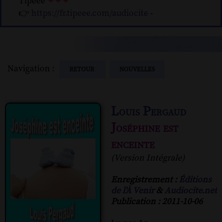
Tipeee
❤❤❤
👉
https://fr.tipeee.com/audiocite
-
Navigation :
RETOUR
NOUVELLES
Louis Pergaud
Joséphine est
enceinte
(Version Intégrale)
Enregistrement :
Éditions
de l'À Venir
&
Audiocite.net
Publication : 2011-10-06