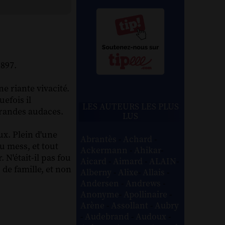
1897.
e riante vivacité.
uefois il
LES AUTEURS LES PLUS
 grandes audaces.
LUS
ux. Plein d'une
Abrantès
-
Achard
-
au mess, et tout
Ackermann
-
Ahikar
-
 N'était-il pas fou
Aicard
-
Aimard
-
ALAIN
-
 de famille, et non
Alberny
-
Alixe
-
Allais
-
Andersen
-
Andrews
-
Anonyme
-
Apollinaire
-
Arène
-
Assollant
-
Aubry
-
Audebrand
-
Audoux
-