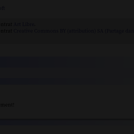
oft
ontrat
Art Libre
.
ontrat
Creative Commons BY (attribution) SA (Partage da
ement!