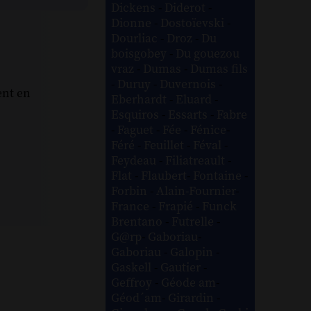
Dickens
-
Diderot
-
Dionne
-
Dostoïevski
-
Dourliac
-
Droz
-
Du
boisgobey
-
Du gouezou
vraz
-
Dumas
-
Dumas fils
-
Duruy
-
Duvernois
-
ent en
Eberhardt
-
Eluard
-
Esquiros
-
Essarts
-
Fabre
-
Faguet
-
Fée
-
Fénice
-
Féré
-
Feuillet
-
Féval
-
Feydeau
-
Filiatreault
-
Flat
-
Flaubert
-
Fontaine
-
Forbin
-
Alain-Fournier
-
France
-
Frapié
-
Funck
Brentano
-
Futrelle
-
G@rp
-
Gaboriau
-
Gaboriau
-
Galopin
-
Gaskell
-
Gautier
-
Geffroy
-
Géode am
-
Géod´am
-
Girardin
-