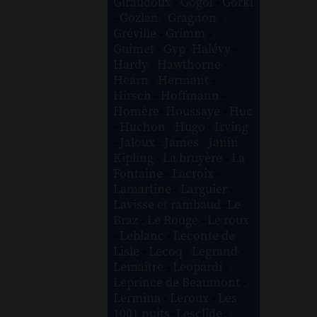
Giraudoux
-
Gogol
-
Gorki
-
Gozlan
-
Gragnon
-
Gréville
-
Grimm
-
Guimet
-
Gyp
-
Halévy
-
Hardy
-
Hawthorne
-
Hearn
-
Hermant
-
Hirsch
-
Hoffmann
-
Homère
-
Houssaye
-
Huc
-
Huchon
-
Hugo
-
Irving
-
Jaloux
-
James
-
Janin
-
Kipling
-
La bruyère
-
La
Fontaine
-
Lacroix
-
Lamartine
-
Larguier
-
Lavisse et rambaud
-
Le
Braz
-
Le Rouge
-
Le roux
-
Leblanc
-
Leconte de
Lisle
-
Lecoq
-
Legrand
-
Lemaître
-
Leopardi
-
Leprince de Beaumont
-
Lermina
-
Leroux
-
Les
1001 nuits
-
Lesclide
-