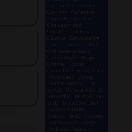
Casanova
-
Cervantes
-
Césanne
-
Cézembre
-
Chancel
-
Charasse
-
Chateaubriand
-
Chevalier à la Rose
-
Claretie
-
Claryssandre
-
Colet
-
Colette
-
Collins
-
Comtesse de ségur
-
Conan Doyle
-
Coppee
-
Coppée
-
Corday
-
Corneille
-
Corthis
-
Cory
-
Courteline
-
Darrig
-
Daudet
-
Daumal
-
De
nerval
-
De pourtalès
-
De
renneville
-
De staël
-
De
vesly
-
Decarreau
-
Del
-
Delarue mardrus
-
Delattre
-
Delly
-
Delorme
-
Demercastel
-
Derys
-
Desbordes Valmore
-