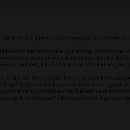
 (1848-1918) est parue dans le magazine La Lecture en 
t pendant des heures celle qu'il adorait, dansant avec un
noyante, et caressait des yeux ses blanches épaules. Quelq
rémonieusement, il lui faisait sa cour. C'étaient ses plus
 de la jeune fille, cambrer leur torse, faire les avantage
nouvelle qu'elle épouse un de ces messieurs va se répandre 
nce glacial de sa chambre garnie. Il essaya de se raisonner.
ceurs de la vie luxueuse? Elle était réservée à quelque fils