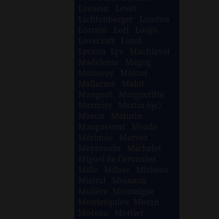
Lesueur
-
Level
-
Lichtenberger
-
London
-
Lorrain
-
Loti
-
Louÿs
-
Lovecraft
-
Luzel
-
Lycaon
-
Lys
-
Machiavel
-
Madeleine
-
Magog
-
Maizeroy
-
Malcor
-
Mallarmé
-
Malot
-
Mangeot
-
Margueritte
-
Marmier
-
Martin (qc)
-
Mason
-
Maturin
-
Maupassant
-
Meade
-
Mérimée
-
Mervez
-
Meyronein
-
Michelet
-
Miguel de Cervantes
-
Mille
-
Milosz
-
Mirbeau
-
Mistral
-
Moinaux
-
Molière
-
Montaigne
-
Montesquieu
-
Moran
-
Moreau
-
Mortier
-