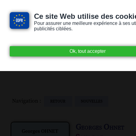
Ce site Web utilise des cooki
Pour assurer une meilleure expérience à ses utili
publicités ciblées.
Accueil
Livres audio
Lecteurs / Lectr
Navigation :
RETOUR
NOUVELLES
Georges Ohnet