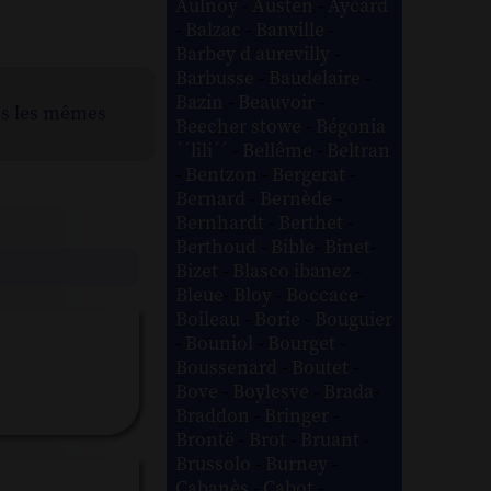
Aulnoy
-
Austen
-
Aycard
-
Balzac
-
Banville
-
Barbey d aurevilly
-
Barbusse
-
Baudelaire
-
Bazin
-
Beauvoir
-
ns les mêmes
Beecher stowe
-
Bégonia
´´lili´´
-
Bellême
-
Beltran
-
Bentzon
-
Bergerat
-
Bernard
-
Bernède
-
Bernhardt
-
Berthet
-
Berthoud
-
Bible
-
Binet
-
Bizet
-
Blasco ibanez
-
Bleue
-
Bloy
-
Boccace
-
Boileau
-
Borie
-
Bouguier
-
Bouniol
-
Bourget
-
Boussenard
-
Boutet
-
Bove
-
Boylesve
-
Brada
-
Braddon
-
Bringer
-
Brontë
-
Brot
-
Bruant
-
Brussolo
-
Burney
-
Cabanès
-
Cabot
-