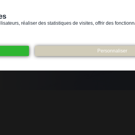
es
sateurs, réaliser des statistiques de visites, offrir des fonctio
Version pour personnes mal-voyantes ou non-voyantes
ices
Suivez-nous
Participez
Contact