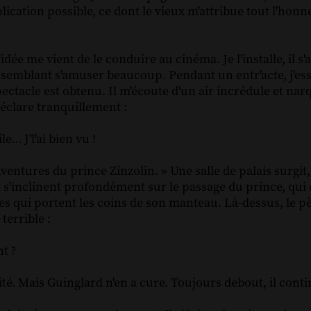
cation possible, ce dont le vieux m'attribue tout l'honne
idée me vient de le conduire au cinéma. Je l'installe, il s'
 semblant s'amuser beaucoup. Pendant un entr'acte, j'ess
ctacle est obtenu. Il m'écoute d'un air incrédule et narq
 déclare tranquillement :
... J'l'ai bien vu !
 Aventures du prince Zinzolin. » Une salle de palais surgit
 et s'inclinent profondément sur le passage du prince, qu
ges qui portent les coins de son manteau. Là-dessus, le p
terrible :
t ?
té. Mais Guinglard n'en a cure. Toujours debout, il conti