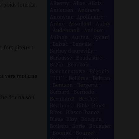
Alberny
-
Alixe
-
Allais
-
s poids lourds.
Andersen
-
Andrews
-
Anonyme
-
Apollinaire
-
Arène
-
Assollant
-
Aubry
-
Audebrand
-
Audoux
-
Aulnoy
-
Austen
-
Aycard
-
Balzac
-
Banville
-
 fort piteux :
Barbey d aurevilly
-
Barbusse
-
Baudelaire
-
Bazin
-
Beauvoir
-
Beecher stowe
-
Bégonia
ant vers moi une
´´lili´´
-
Bellême
-
Beltran
-
Bentzon
-
Bergerat
-
Bernard
-
Bernède
-
ache donna son
Bernhardt
-
Berthet
-
Berthoud
-
Bible
-
Binet
-
Bizet
-
Blasco ibanez
-
Bleue
-
Bloy
-
Boccace
-
Boileau
-
Borie
-
Bouguier
-
Bouniol
-
Bourget
-