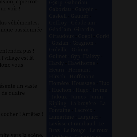
nsion, c'pierrot-
G@rp
-
Gaboriau
-
ur voir !
Gaboriau
-
Galopin
-
Gaskell
-
Gautier
-
 plus véhémentes.
Geffroy
-
Géode am
-
Géod´am
-
Girardin
-
mimique passionnée
Giraudoux
-
Gogol
-
Gorki
-
Gozlan
-
Gragnon
-
Gréville
-
Grimm
-
'entendez pas !
Guimet
-
Gyp
-
Halévy
-
village est là
Hardy
-
Hawthorne
-
 donc vous
Hearn
-
Hermant
-
Hirsch
-
Hoffmann
-
Homère
-
Houssaye
-
Huc
résente un vaste
-
Huchon
-
Hugo
-
Irving
é de quatre
-
Jaloux
-
James
-
Janin
-
Kipling
-
La bruyère
-
La
Fontaine
-
Lacroix
-
 cocher ! Arrêtez !
Lamartine
-
Larguier
-
Lavisse et rambaud
-
Le
Braz
-
Le Rouge
-
Le roux
ite vers la scène,