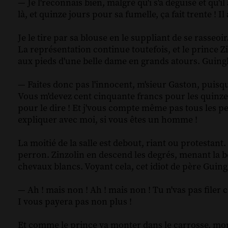
— Je l'reconnais bien, malgré qu'i s'a déguisé et qu'i
là, et quinze jours pour sa fumelle, ça fait trente ! Il
Je le tire par sa blouse en le suppliant de se rasse
La représentation continue toutefois, et le prince Z
aux pieds d'une belle dame en grands atours. Guingl
— Faites donc pas l'innocent, m'sieur Gaston, puisqu
Vous m'devez cent cinquante francs pour les quinze j
pour le dire ! Et j'vous compte même pas tous les p
expliquer avec moi, si vous êtes un homme !
La moitié de la salle est debout, riant ou protestant
perron. Zinzolin en descend les degrés, menant la be
chevaux blancs. Voyant cela, cet idiot de père Guin
— Ah ! mais non ! Ah ! mais non ! Tu n'vas pas filer
I vous payera pas non plus !
Et comme le prince va monter dans le carrosse, mo