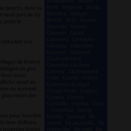
Boussenard
-
Boutet
-
Bove
-
Boylesve
-
Brada
-
au beurre, dans sa
Braddon
-
Bringer
-
t avait juré de n'y
Brontë
-
Brot
-
Bruant
-
e, pour le
Brussolo
-
Burney
-
Cabanès
-
Cabot
-
Casanova
-
Cervantes
-
 rattacher son
Césanne
-
Cézembre
-
Chancel
-
Charasse
-
Chateaubriand
-
villages de France
Chevalier à la Rose
-
 dédaigne un peu
Claretie
-
Claryssandre
-
riture aussi
Colet
-
Colette
-
Collins
-
affiche ayant au
Comtesse de ségur
-
sses ou écrivant
Conan Doyle
-
Coppee
-
e plus retors des
Coppée
-
Corday
-
Corneille
-
Corthis
-
Cory
-
Courteline
-
Darrig
-
a une peur horrible
Daudet
-
Daumal
-
De
 tirer d'affaire,
nerval
-
De pourtalès
-
De
us trouvons toutes
renneville
-
De staël
-
De