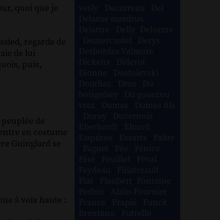
ur, quoi que je
vesly
-
Decarreau
-
Del
-
Delarue mardrus
-
Delattre
-
Delly
-
Delorme
-
Demercastel
-
Derys
-
assied, regarde de
Desbordes Valmore
-
aie de lui
Dickens
-
Diderot
-
uois, puis,
Dionne
-
Dostoïevski
-
Dourliac
-
Droz
-
Du
boisgobey
-
Du gouezou
vraz
-
Dumas
-
Dumas fils
-
Duruy
-
Duvernois
-
, peuplée de
Eberhardt
-
Eluard
-
i entre en costume
Esquiros
-
Essarts
-
Fabre
ère Guinglard se
-
Faguet
-
Fée
-
Fénice
-
Féré
-
Feuillet
-
Féval
-
Feydeau
-
Filiatreault
-
Flat
-
Flaubert
-
Fontaine
-
Forbin
-
Alain-Fournier
-
nue à voix haute :
France
-
Frapié
-
Funck
Brentano
-
Futrelle
-