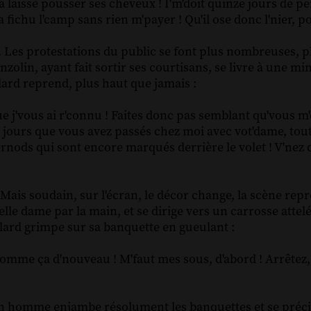
l a laissé pousser ses cheveux ! I'm'doit quinze jours de pe
 a fichu l'camp sans rien m'payer ! Qu'il ose donc l'nier, po
oir. Les protestations du public se font plus nombreuses,
inzolin, ayant fait sortir ses courtisans, se livre à une 
ard reprend, plus haut que jamais :
e j'vous ai r'connu ! Faites donc pas semblant qu'vous m
ours que vous avez passés chez moi avec vot'dame, tout l'
ernods qui sont encore marqués derrière le volet ! V'nez
. Mais soudain, sur l'écran, le décor change, la scène rep
lle dame par la main, et se dirige vers un carrosse attel
glard grimpe sur sa banquette en gueulant :
 comme ça d'nouveau ! M'faut mes sous, d'abord ! Arrêtez,
n homme enjambe résolument les banquettes et se précip