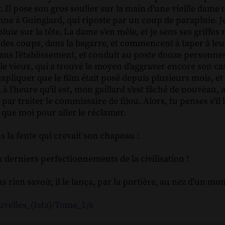
 Il pose son gros soulier sur la main d'une vieille dame
ne à Guinglard, qui riposte par un coup de parapluie. J
luie sur la tête. La dame s'en mêle, et je sens ses griffes
des coups, dans la bagarre, et commencent à taper à leur 
ans l'établissement, et conduit au poste douze personne
le vieux, qui a trouvé le moyen d'aggraver encore son ca
xpliquer que le film était posé depuis plusieurs mois, e
 l'heure qu'il est, mon gaillard s'est fâché de nouveau, 
ar traiter le commissaire de filou. Alors, tu penses s'il l'
d que moi pour aller le réclamer.
 la fente qui crevait son chapeau :
x derniers perfectionnements de la civilisation !
rien savoir, il le lança, par la portière, au nez d'un mo
uvelles_(Ista)/Tome_1/6