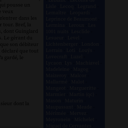
-
Leblanc
-
Leconte de
 qui pousse un
Lisle
-
Lecoq
-
Legrand
-
e veux
Lemaître
-
Leopardi
-
 m'entrer dans les
Leprince de Beaumont
-
tour. Bref, la
Lermina
-
Leroux
-
Les
s, dont Guinglard
1001 nuits
-
Lesclide
-
s. Le gérant du
Lesueur
-
Level
-
Lichtenberger
-
London
-
t que son débiteur
Lorrain
-
Loti
-
Louÿs
-
a déclaré que tout
Lovecraft
-
Luzel
-
a gardé, le
Lycaon
-
Lys
-
Machiavel
-
Madeleine
-
Magog
-
Maizeroy
-
Malcor
-
Mallarmé
-
Malot
-
Mangeot
-
Margueritte
-
Marmier
-
Martin (qc)
-
Mason
-
Maturin
-
nsieur dont la
Maupassant
-
Meade
-
Mérimée
-
Mervez
-
Meyronein
-
Michelet
-
Miguel de Cervantes
-