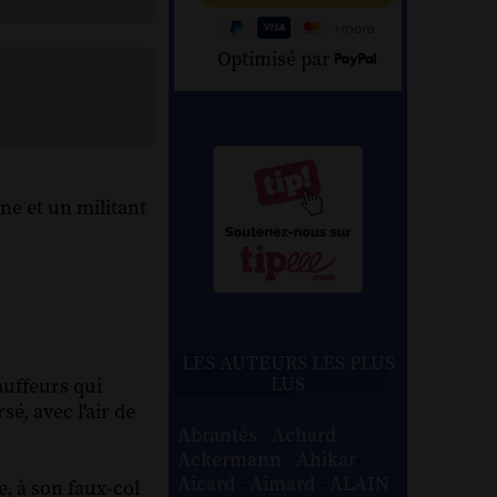
Optimisé par
ne et un militant
LES AUTEURS LES PLUS
LUS
auffeurs qui
é, avec l'air de
Abrantès
-
Achard
-
Ackermann
-
Ahikar
-
Aicard
-
Aimard
-
ALAIN
-
, à son faux-col