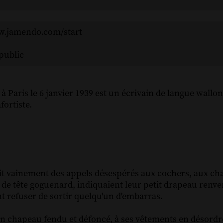
ww.jamendo.com/start
public
à Paris le 6 janvier 1939 est un écrivain de langue wallon
fortiste.
it vainement des appels désespérés aux cochers, aux ch
 de tête goguenard, indiquaient leur petit drapeau renvers
nt refuser de sortir quelqu'un d'embarras.
son chapeau fendu et défoncé, à ses vêtements en désordre