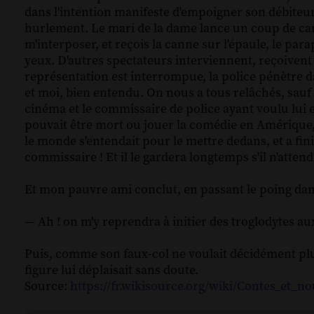
dans l'intention manifeste d'empoigner son débiteur.
hurlement. Le mari de la dame lance un coup de can
m'interposer, et reçois la canne sur l'épaule, le parap
yeux. D'autres spectateurs interviennent, reçoivent 
représentation est interrompue, la police pénètre d
et moi, bien entendu. On nous a tous relâchés, sauf 
cinéma et le commissaire de police ayant voulu lui e
pouvait être mort ou jouer la comédie en Amérique, à
le monde s'entendait pour le mettre dedans, et a fini p
commissaire ! Et il le gardera longtemps s'il n'atten
Et mon pauvre ami conclut, en passant le poing dans
— Ah ! on m'y reprendra à initier des troglodytes au
Puis, comme son faux-col ne voulait décidément plus 
figure lui déplaisait sans doute.
Source:
https://fr.wikisource.org/wiki/Contes_et_no