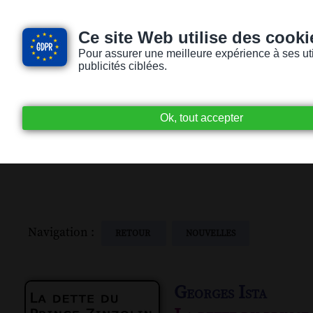
Ce site Web utilise des cooki
Pour assurer une meilleure expérience à ses utili
publicités ciblées.
Accueil
Livres audio
Lecteurs / Lectr
Navigation :
RETOUR
NOUVELLES
Georges Ista