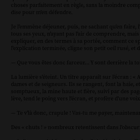
choses parfaitement en règle, sans la moindre compli
dise pour m'en défendre.
Je l'emmène déjeuner, puis, ne sachant qu'en faire, l'
tous ses yeux, n'ayant pas l'air de comprendre, mais
expliquer, en des termes à sa portée, comment ce spe
l'explication terminée, cligne son petit oeil rusé, et
— Que vous êtes donc farceur... Y sont derrière la toile
La lumière s'éteint. Un titre apparaît sur l'écran : «
dames et de seigneurs. Ils se rangent, font la haie,
somptueux, la mine haute et fière, suivi par des pa
lève, tend le poing vers l'écran, et profère d'une voix 
— Te v'là donc, crapule ! Vas-tu me payer, maintenan
Des « chuts ! » nombreux retentissent dans l'obscuri