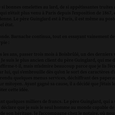
si bonnes omelettes au lard, de si appétissantes truites 
ui n'était plus venu à Paris depuis l'exposition de 1867, e
denne. Le père Guinglard est à Paris, il est même au post
el état.
monde. Barnache continua, tout en essayant vainement de
pie :
us les ans, passer trois mois à Boisbrûlé, un des derniers 
e. Je suis le plus ancien client du père Guinglard, qui me
 affirme-t-il, mais m'admire beaucoup parce que je lis l'éc
ui, qui s'embrouille dès qu'on le sort des caractères d'
ai rendu quelques menus services, déchiffrant des papera
r mitoyen. Ayant gagné sa cause, il a décidé que j'étais l
ter cette idée.
uant quelques milliers de francs. Le père Guinglard, qui 
 déclare que je suis le seul homme au monde capable de le
u de son héritage. Je l'accompagne chez le notaire, où no