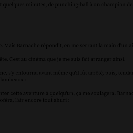
ant quelques minutes, de punching-ball à un champion de
ale. Mais Barnache répondit, en me serrant la main d'un air
te. C'est au cinéma que je me suis fait arranger ainsi.
igne, s'y enfourna avant même qu'il fût arrêté, puis, tend
n lambeaux :
onter cette aventure à quelqu'un, ça me soulagera. Barn
oféra, l'air encore tout ahuri :