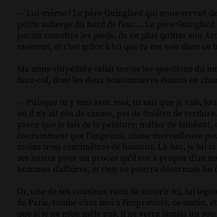
— Lui-même ! Le père Guinglard qui nous servait de 
petite auberge du bord de l'eau... Le père Guinglard q
jamais remettre les pieds, de ne plus quitter son Ar
moment, et c'est grâce à lui que tu me vois dans ce b
Ma mine stupéfaite valait toutes les questions du 
faux-col, dont les deux boutonnières étaient en char
— Puisque tu y vins avec moi, tu sais que je vais, to
où il n'y ait pas de casino, pas de théâtre de verdur
parce que je fais de la peinture, métier de fainéant,
couramment que l'imprimé, chose merveilleuse pour l
moins trois centimètres de hauteur. Là-bas, je lui 
ses lettres pour un procès qu'il eut à propos d'un mu
hommes d'affaires, et rien ne pourra désormais lui ô
Or, une de ses cousines vient de mourir ici, lui lég
de Paris, tombe chez moi à l'improviste, ce matin, et
que si je ne m'en mêle pas, il ne verra jamais un so