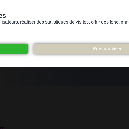
es
sateurs, réaliser des statistiques de visites, offrir des fonctio
Version pour personnes mal-voyantes ou non-voyantes
ices
Suivez-nous
Participez
Contact