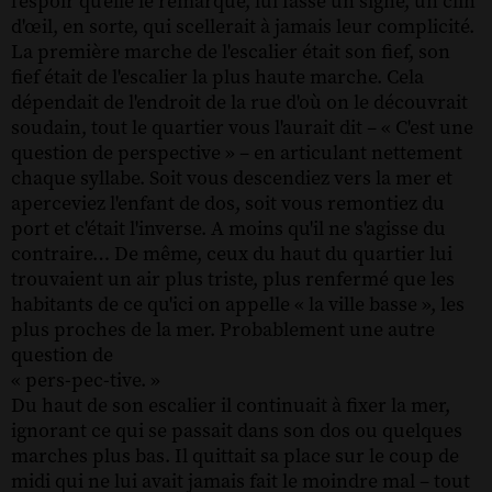
l'espoir qu'elle le remarque, lui fasse un signe, un clin
d'œil, en sorte, qui scellerait à jamais leur complicité.
La première marche de l'escalier était son fief, son
fief était de l'escalier la plus haute marche. Cela
dépendait de l'endroit de la rue d'où on le découvrait
soudain, tout le quartier vous l'aurait dit – « C'est une
question de perspective » – en articulant nettement
chaque syllabe. Soit vous descendiez vers la mer et
aperceviez l'enfant de dos, soit vous remontiez du
port et c'était l'inverse. A moins qu'il ne s'agisse du
contraire… De même, ceux du haut du quartier lui
trouvaient un air plus triste, plus renfermé que les
habitants de ce qu'ici on appelle « la ville basse », les
plus proches de la mer. Probablement une autre
question de
« pers-pec-tive. »
Du haut de son escalier il continuait à fixer la mer,
ignorant ce qui se passait dans son dos ou quelques
marches plus bas. Il quittait sa place sur le coup de
midi qui ne lui avait jamais fait le moindre mal – tout