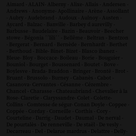
Aimard
-
ALAIN
-
Alberny
-
Alixe
-
Allais
-
Andersen
-
Andrews
-
Anonyme
-
Apollinaire
-
Arène
-
Assollant
-
Aubry
-
Audebrand
-
Audoux
-
Aulnoy
-
Austen
-
Aycard
-
Balzac
-
Banville
-
Barbey d aurevilly
-
Barbusse
-
Baudelaire
-
Bazin
-
Beauvoir
-
Beecher
stowe
-
Bégonia ´´lili´´
-
Bellême
-
Beltran
-
Bentzon
-
Bergerat
-
Bernard
-
Bernède
-
Bernhardt
-
Berthet
-
Berthoud
-
Bible
-
Binet
-
Bizet
-
Blasco ibanez
-
Bleue
-
Bloy
-
Boccace
-
Boileau
-
Borie
-
Bouguier
-
Bouniol
-
Bourget
-
Boussenard
-
Boutet
-
Bove
-
Boylesve
-
Brada
-
Braddon
-
Bringer
-
Brontë
-
Brot
-
Bruant
-
Brussolo
-
Burney
-
Cabanès
-
Cabot
-
Casanova
-
Cervantes
-
Césanne
-
Cézembre
-
Chancel
-
Charasse
-
Chateaubriand
-
Chevalier à la
Rose
-
Claretie
-
Claryssandre
-
Colet
-
Colette
-
Collins
-
Comtesse de ségur
-
Conan Doyle
-
Coppee
-
Coppée
-
Corday
-
Corneille
-
Corthis
-
Cory
-
Courteline
-
Darrig
-
Daudet
-
Daumal
-
De nerval
-
De pourtalès
-
De renneville
-
De staël
-
De vesly
-
Decarreau
-
Del
-
Delarue mardrus
-
Delattre
-
Delly
-