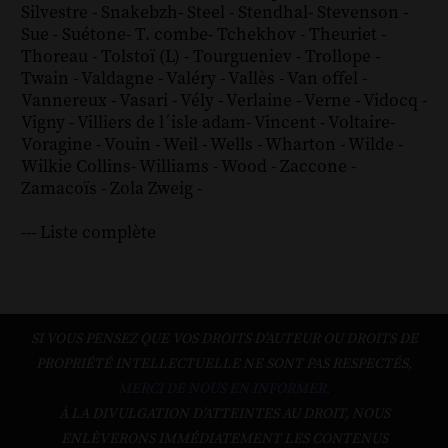
Silvestre
-
Snakebzh
-
Steel
-
Stendhal
-
Stevenson
-
Sue
-
Suétone
-
T. combe
-
Tchekhov
-
Theuriet
-
Thoreau
-
Tolstoï (L)
-
Tourgueniev
-
Trollope
-
Twain
-
Valdagne
-
Valéry
-
Vallès
-
Van offel
-
Vannereux
-
Vasari
-
Vély
-
Verlaine
-
Verne
-
Vidocq
-
Vigny
-
Villiers de l´isle adam
-
Vincent
-
Voltaire
-
Voragine
-
Vouin
-
Weil
-
Wells
-
Wharton
-
Wilde
-
Wilkie Collins
-
Williams
-
Wood
-
Zaccone
-
Zamacoïs
-
Zola
Zweig
-
--- Liste complète
SI VOUS PENSEZ QUE VOS DROITS D'AUTEUR OU DROITS DE
PROPRIÉTÉ INTELLECTUELLE NE SONT PAS RESPECTÉS,
MERCI DE NOUS EN INFORMER.
À LA DIVULGATION D’ATTEINTES AU DROIT, NOUS
ENLÈVERONS IMMÉDIATEMENT LES CONTENUS