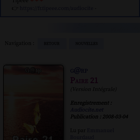
Tipeee
❤❤❤
👉
https://fr.tipeee.com/audiocite
-
Navigation :
RETOUR
NOUVELLES
g@rp
Paire 21
(Version Intégrale)
Enregistrement :
Audiocite.net
Publication : 2008-03-04
Lu par
Emmanuel
Bourdaud