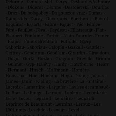
Delorme
-
Demercastel
-
Derys
-
Desbordes Valmore
-
Dickens
-
Diderot
-
Dionne
-
Dostoïevski
-
Dourliac
-
Droz
-
Du boisgobey
-
Du gouezou vraz
-
Dumas
-
Dumas fils
-
Duruy
-
Duvernois
-
Eberhardt
-
Eluard
-
Esquiros
-
Essarts
-
Fabre
-
Faguet
-
Fée
-
Fénice
-
Féré
-
Feuillet
-
Féval
-
Feydeau
-
Filiatreault
-
Flat
-
Flaubert
-
Fontaine
-
Forbin
-
Alain-Fournier
-
France
-
Frapié
-
Funck Brentano
-
Futrelle
-
G@rp
-
Gaboriau
-
Gaboriau
-
Galopin
-
Gaskell
-
Gautier
-
Geffroy
-
Géode am
-
Géod´am
-
Girardin
-
Giraudoux
-
Gogol
-
Gorki
-
Gozlan
-
Gragnon
-
Gréville
-
Grimm
-
Guimet
-
Gyp
-
Halévy
-
Hardy
-
Hawthorne
-
Hearn
-
Hermant
-
Hirsch
-
Hoffmann
-
Homère
-
Houssaye
-
Huc
-
Huchon
-
Hugo
-
Irving
-
Jaloux
-
James
-
Janin
-
Kipling
-
La bruyère
-
La Fontaine
-
Lacroix
-
Lamartine
-
Larguier
-
Lavisse et rambaud
-
Le Braz
-
Le Rouge
-
Le roux
-
Leblanc
-
Leconte de
Lisle
-
Lecoq
-
Legrand
-
Lemaître
-
Leopardi
-
Leprince de Beaumont
-
Lermina
-
Leroux
-
Les
1001 nuits
-
Lesclide
-
Lesueur
-
Level
-
Lichtenberger
-
London
-
Lorrain
-
Loti
-
Louÿs
-