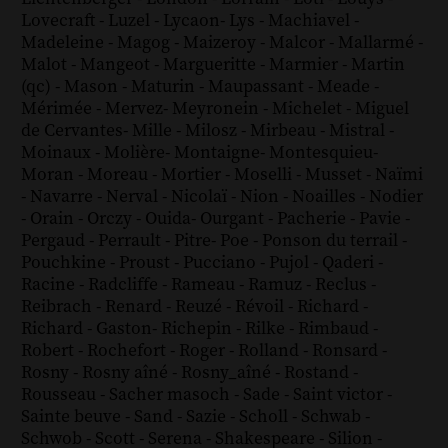
Lovecraft
-
Luzel
-
Lycaon
-
Lys
-
Machiavel
-
Madeleine
-
Magog
-
Maizeroy
-
Malcor
-
Mallarmé
-
Malot
-
Mangeot
-
Margueritte
-
Marmier
-
Martin
(qc)
-
Mason
-
Maturin
-
Maupassant
-
Meade
-
Mérimée
-
Mervez
-
Meyronein
-
Michelet
-
Miguel
de Cervantes
-
Mille
-
Milosz
-
Mirbeau
-
Mistral
-
Moinaux
-
Molière
-
Montaigne
-
Montesquieu
-
Moran
-
Moreau
-
Mortier
-
Moselli
-
Musset
-
Naïmi
-
Navarre
-
Nerval
-
Nicolaï
-
Nion
-
Noailles
-
Nodier
-
Orain
-
Orczy
-
Ouida
-
Ourgant
-
Pacherie
-
Pavie
-
Pergaud
-
Perrault
-
Pitre
-
Poe
-
Ponson du terrail
-
Pouchkine
-
Proust
-
Pucciano
-
Pujol
-
Qaderi
-
Racine
-
Radcliffe
-
Rameau
-
Ramuz
-
Reclus
-
Reibrach
-
Renard
-
Reuzé
-
Révoil
-
Richard
-
Richard - Gaston
-
Richepin
-
Rilke
-
Rimbaud
-
Robert
-
Rochefort
-
Roger
-
Rolland
-
Ronsard
-
Rosny
-
Rosny aîné
-
Rosny_aîné
-
Rostand
-
Rousseau
-
Sacher masoch
-
Sade
-
Saint victor
-
Sainte beuve
-
Sand
-
Sazie
-
Scholl
-
Schwab
-
Schwob
-
Scott
-
Serena
-
Shakespeare
-
Silion
-