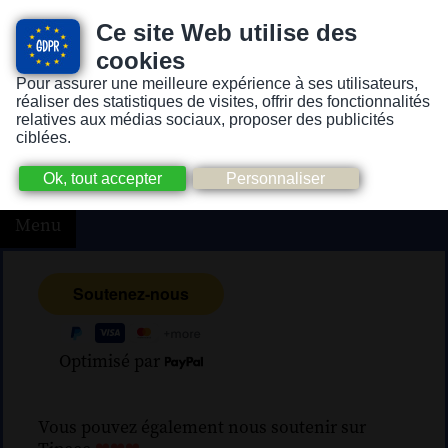
Ce site Web utilise des
cookies
Pour assurer une meilleure expérience à ses utilisateurs,
Version pour personnes mal-voyantes ou non-voyantes
réaliser des statistiques de visites, offrir des fonctionnalités
relatives aux médias sociaux, proposer des publicités
ciblées.
Menu
Optimisé par
Vous pouvez également nous soutenir sur