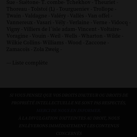
Sue
-
Suétone
-
T. combe
-
Tchekhov
-
Theuriet
-
Thoreau
-
Tolstoï (L)
-
Tourgueniev
-
Trollope
-
Twain
-
Valdagne
-
Valéry
-
Vallès
-
Van offel
-
Vannereux
-
Vasari
-
Vély
-
Verlaine
-
Verne
-
Vidocq
-
Vigny
-
Villiers de l´isle adam
-
Vincent
-
Voltaire
-
Voragine
-
Vouin
-
Weil
-
Wells
-
Wharton
-
Wilde
-
Wilkie Collins
-
Williams
-
Wood
-
Zaccone
-
Zamacoïs
-
Zola
Zweig
-
--- Liste complète
SI VOUS PENSEZ QUE VOS DROITS D'AUTEUR OU DROITS DE
PROPRIÉTÉ INTELLECTUELLE NE SONT PAS RESPECTÉS,
MERCI DE NOUS EN INFORMER.
À LA DIVULGATION D’ATTEINTES AU DROIT, NOUS
ENLÈVERONS IMMÉDIATEMENT LES CONTENUS
CONCERNÉS