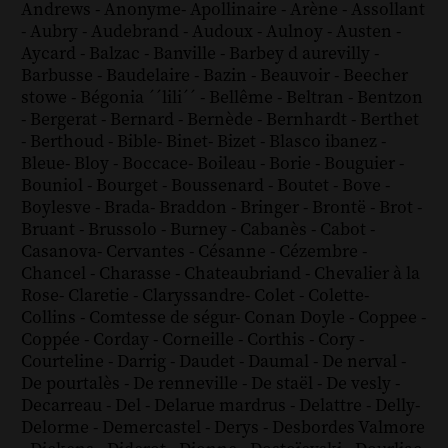
Andrews
-
Anonyme
-
Apollinaire
-
Arène
-
Assollant
-
Aubry
-
Audebrand
-
Audoux
-
Aulnoy
-
Austen
-
Aycard
-
Balzac
-
Banville
-
Barbey d aurevilly
-
Barbusse
-
Baudelaire
-
Bazin
-
Beauvoir
-
Beecher
stowe
-
Bégonia ´´lili´´
-
Bellême
-
Beltran
-
Bentzon
-
Bergerat
-
Bernard
-
Bernède
-
Bernhardt
-
Berthet
-
Berthoud
-
Bible
-
Binet
-
Bizet
-
Blasco ibanez
-
Bleue
-
Bloy
-
Boccace
-
Boileau
-
Borie
-
Bouguier
-
Bouniol
-
Bourget
-
Boussenard
-
Boutet
-
Bove
-
Boylesve
-
Brada
-
Braddon
-
Bringer
-
Brontë
-
Brot
-
Bruant
-
Brussolo
-
Burney
-
Cabanès
-
Cabot
-
Casanova
-
Cervantes
-
Césanne
-
Cézembre
-
Chancel
-
Charasse
-
Chateaubriand
-
Chevalier à la
Rose
-
Claretie
-
Claryssandre
-
Colet
-
Colette
-
Collins
-
Comtesse de ségur
-
Conan Doyle
-
Coppee
-
Coppée
-
Corday
-
Corneille
-
Corthis
-
Cory
-
Courteline
-
Darrig
-
Daudet
-
Daumal
-
De nerval
-
De pourtalès
-
De renneville
-
De staël
-
De vesly
-
Decarreau
-
Del
-
Delarue mardrus
-
Delattre
-
Delly
-
Delorme
-
Demercastel
-
Derys
-
Desbordes Valmore