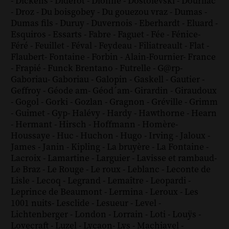
-
Dickens
-
Diderot
-
Dionne
-
Dostoïevski
-
Dourliac
-
Droz
-
Du boisgobey
-
Du gouezou vraz
-
Dumas
-
Dumas fils
-
Duruy
-
Duvernois
-
Eberhardt
-
Eluard
-
Esquiros
-
Essarts
-
Fabre
-
Faguet
-
Fée
-
Fénice
-
Féré
-
Feuillet
-
Féval
-
Feydeau
-
Filiatreault
-
Flat
-
Flaubert
-
Fontaine
-
Forbin
-
Alain-Fournier
-
France
-
Frapié
-
Funck Brentano
-
Futrelle
-
G@rp
-
Gaboriau
-
Gaboriau
-
Galopin
-
Gaskell
-
Gautier
-
Geffroy
-
Géode am
-
Géod´am
-
Girardin
-
Giraudoux
-
Gogol
-
Gorki
-
Gozlan
-
Gragnon
-
Gréville
-
Grimm
-
Guimet
-
Gyp
-
Halévy
-
Hardy
-
Hawthorne
-
Hearn
-
Hermant
-
Hirsch
-
Hoffmann
-
Homère
-
Houssaye
-
Huc
-
Huchon
-
Hugo
-
Irving
-
Jaloux
-
James
-
Janin
-
Kipling
-
La bruyère
-
La Fontaine
-
Lacroix
-
Lamartine
-
Larguier
-
Lavisse et rambaud
-
Le Braz
-
Le Rouge
-
Le roux
-
Leblanc
-
Leconte de
Lisle
-
Lecoq
-
Legrand
-
Lemaître
-
Leopardi
-
Leprince de Beaumont
-
Lermina
-
Leroux
-
Les
1001 nuits
-
Lesclide
-
Lesueur
-
Level
-
Lichtenberger
-
London
-
Lorrain
-
Loti
-
Louÿs
-
Lovecraft
-
Luzel
-
Lycaon
-
Lys
-
Machiavel
-