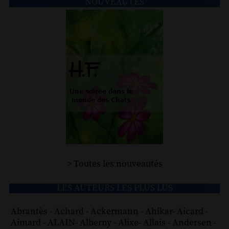
NOUVEAUTÉS
> Toutes les nouveautés
LES AUTEURS LES PLUS LUS
Abrantès
-
Achard
-
Ackermann
-
Ahikar
-
Aicard
-
Aimard
-
ALAIN
-
Alberny
-
Alixe
-
Allais
-
Andersen
-