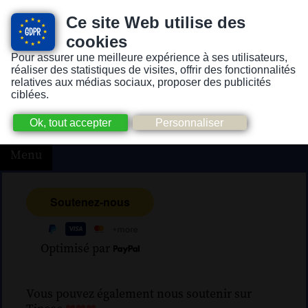
Ce site Web utilise des
cookies
Pour assurer une meilleure expérience à ses utilisateurs,
Version pour personnes mal-voyantes ou non-voyantes
réaliser des statistiques de visites, offrir des fonctionnalités
relatives aux médias sociaux, proposer des publicités
ciblées.
Menu
Optimisé par
Vous pouvez également nous soutenir sur