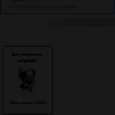
Tipeee
❤❤❤
👉
https://fr.tipeee.com/audiocite
-