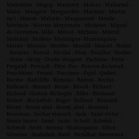
Madeleine
-
Magog
-
Maizeroy
-
Malcor
-
Mallarmé
-
Malot
-
Mangeot
-
Margueritte
-
Marmier
-
Martin
(qc)
-
Mason
-
Maturin
-
Maupassant
-
Meade
-
Mérimée
-
Mervez
-
Meyronein
-
Michelet
-
Miguel
de Cervantes
-
Mille
-
Milosz
-
Mirbeau
-
Mistral
-
Moinaux
-
Molière
-
Montaigne
-
Montesquieu
-
Moran
-
Moreau
-
Mortier
-
Moselli
-
Musset
-
Naïmi
-
Navarre
-
Nerval
-
Nicolaï
-
Nion
-
Noailles
-
Nodier
-
Orain
-
Orczy
-
Ouida
-
Ourgant
-
Pacherie
-
Pavie
-
Pergaud
-
Perrault
-
Pitre
-
Poe
-
Ponson du terrail
-
Pouchkine
-
Proust
-
Pucciano
-
Pujol
-
Qaderi
-
Racine
-
Radcliffe
-
Rameau
-
Ramuz
-
Reclus
-
Reibrach
-
Renard
-
Reuzé
-
Révoil
-
Richard
-
Richard - Gaston
-
Richepin
-
Rilke
-
Rimbaud
-
Robert
-
Rochefort
-
Roger
-
Rolland
-
Ronsard
-
Rosny
-
Rosny aîné
-
Rosny_aîné
-
Rostand
-
Rousseau
-
Sacher masoch
-
Sade
-
Saint victor
-
Sainte beuve
-
Sand
-
Sazie
-
Scholl
-
Schwab
-
Schwob
-
Scott
-
Serena
-
Shakespeare
-
Silion
-
Silvestre
-
Snakebzh
-
Steel
-
Stendhal
-
Stevenson
-