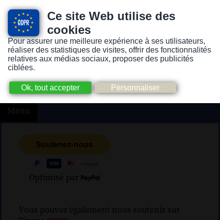
Ce site Web utilise des
cookies
Pour assurer une meilleure expérience à ses utilisateurs,
Version pour personnes mal-voyantes ou non-voyantes
réaliser des statistiques de visites, offrir des fonctionnalités
relatives aux médias sociaux, proposer des publicités
ciblées.
Menu
Optimisé par
Vous pouvez également nous soutenir sur