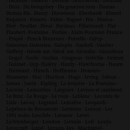
-
Dickens
-
Diderot
-
Dionne
-
Dostoïevski
-
Dourliac
-
Droz
-
Du boisgobey
-
Du gouezou vraz
-
Dumas
-
Dumas fils
-
Duruy
-
Duvernois
-
Eberhardt
-
Eluard
-
Esquiros
-
Essarts
-
Fabre
-
Faguet
-
Fée
-
Fénice
-
Féré
-
Feuillet
-
Féval
-
Feydeau
-
Filiatreault
-
Flat
-
Flaubert
-
Fontaine
-
Forbin
-
Alain-Fournier
-
France
-
Frapié
-
Funck Brentano
-
Futrelle
-
G@rp
-
Gaboriau
-
Gaboriau
-
Galopin
-
Gaskell
-
Gautier
-
Geffroy
-
Géode am
-
Géod´am
-
Girardin
-
Giraudoux
-
Gogol
-
Gorki
-
Gozlan
-
Gragnon
-
Gréville
-
Grimm
-
Guimet
-
Gyp
-
Halévy
-
Hardy
-
Hawthorne
-
Hearn
-
Hermant
-
Hirsch
-
Hoffmann
-
Homère
-
Houssaye
-
Huc
-
Huchon
-
Hugo
-
Irving
-
Jaloux
-
James
-
Janin
-
Kipling
-
La bruyère
-
La Fontaine
-
Lacroix
-
Lamartine
-
Larguier
-
Lavisse et rambaud
-
Le Braz
-
Le Rouge
-
Le roux
-
Leblanc
-
Leconte de
Lisle
-
Lecoq
-
Legrand
-
Lemaître
-
Leopardi
-
Leprince de Beaumont
-
Lermina
-
Leroux
-
Les
1001 nuits
-
Lesclide
-
Lesueur
-
Level
-
Lichtenberger
-
London
-
Lorrain
-
Loti
-
Louÿs
-
Lovecraft
-
Luzel
-
Lycaon
-
Lys
-
Machiavel
-