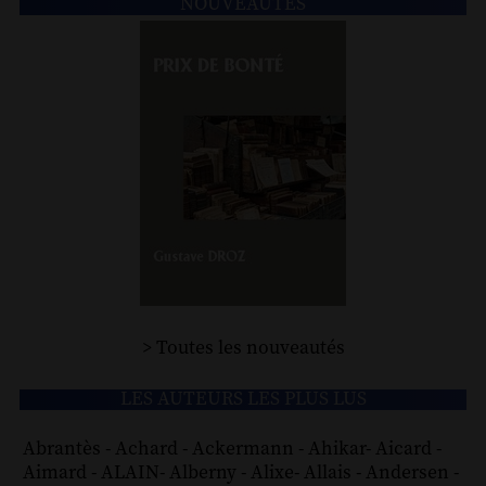
NOUVEAUTÉS
> Toutes les nouveautés
LES AUTEURS LES PLUS LUS
Abrantès
-
Achard
-
Ackermann
-
Ahikar
-
Aicard
-
Aimard
-
ALAIN
-
Alberny
-
Alixe
-
Allais
-
Andersen
-