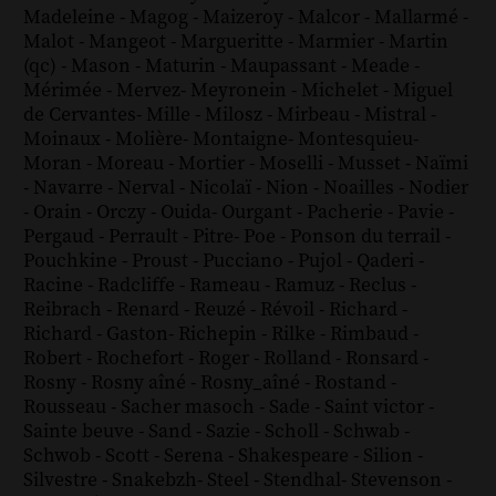
Madeleine
-
Magog
-
Maizeroy
-
Malcor
-
Mallarmé
-
Malot
-
Mangeot
-
Margueritte
-
Marmier
-
Martin
(qc)
-
Mason
-
Maturin
-
Maupassant
-
Meade
-
Mérimée
-
Mervez
-
Meyronein
-
Michelet
-
Miguel
de Cervantes
-
Mille
-
Milosz
-
Mirbeau
-
Mistral
-
Moinaux
-
Molière
-
Montaigne
-
Montesquieu
-
Moran
-
Moreau
-
Mortier
-
Moselli
-
Musset
-
Naïmi
-
Navarre
-
Nerval
-
Nicolaï
-
Nion
-
Noailles
-
Nodier
-
Orain
-
Orczy
-
Ouida
-
Ourgant
-
Pacherie
-
Pavie
-
Pergaud
-
Perrault
-
Pitre
-
Poe
-
Ponson du terrail
-
Pouchkine
-
Proust
-
Pucciano
-
Pujol
-
Qaderi
-
Racine
-
Radcliffe
-
Rameau
-
Ramuz
-
Reclus
-
Reibrach
-
Renard
-
Reuzé
-
Révoil
-
Richard
-
Richard - Gaston
-
Richepin
-
Rilke
-
Rimbaud
-
Robert
-
Rochefort
-
Roger
-
Rolland
-
Ronsard
-
Rosny
-
Rosny aîné
-
Rosny_aîné
-
Rostand
-
Rousseau
-
Sacher masoch
-
Sade
-
Saint victor
-
Sainte beuve
-
Sand
-
Sazie
-
Scholl
-
Schwab
-
Schwob
-
Scott
-
Serena
-
Shakespeare
-
Silion
-
Silvestre
-
Snakebzh
-
Steel
-
Stendhal
-
Stevenson
-