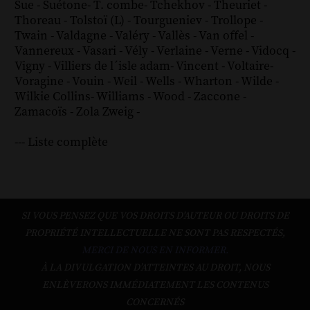
Sue
-
Suétone
-
T. combe
-
Tchekhov
-
Theuriet
-
Thoreau
-
Tolstoï (L)
-
Tourgueniev
-
Trollope
-
Twain
-
Valdagne
-
Valéry
-
Vallès
-
Van offel
-
Vannereux
-
Vasari
-
Vély
-
Verlaine
-
Verne
-
Vidocq
-
Vigny
-
Villiers de l´isle adam
-
Vincent
-
Voltaire
-
Voragine
-
Vouin
-
Weil
-
Wells
-
Wharton
-
Wilde
-
Wilkie Collins
-
Williams
-
Wood
-
Zaccone
-
Zamacoïs
-
Zola
Zweig
-
--- Liste complète
SI VOUS PENSEZ QUE VOS DROITS D'AUTEUR OU DROITS DE
PROPRIÉTÉ INTELLECTUELLE NE SONT PAS RESPECTÉS,
MERCI DE NOUS EN INFORMER.
À LA DIVULGATION D’ATTEINTES AU DROIT, NOUS
ENLÈVERONS IMMÉDIATEMENT LES CONTENUS
CONCERNÉS