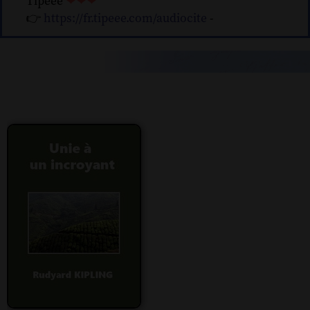
Tipeee
❤❤❤
👉
https://fr.tipeee.com/audiocite
-