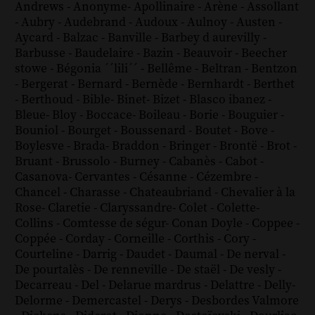
Andrews
-
Anonyme
-
Apollinaire
-
Arène
-
Assollant
-
Aubry
-
Audebrand
-
Audoux
-
Aulnoy
-
Austen
-
Aycard
-
Balzac
-
Banville
-
Barbey d aurevilly
-
Barbusse
-
Baudelaire
-
Bazin
-
Beauvoir
-
Beecher
stowe
-
Bégonia ´´lili´´
-
Bellême
-
Beltran
-
Bentzon
-
Bergerat
-
Bernard
-
Bernède
-
Bernhardt
-
Berthet
-
Berthoud
-
Bible
-
Binet
-
Bizet
-
Blasco ibanez
-
Bleue
-
Bloy
-
Boccace
-
Boileau
-
Borie
-
Bouguier
-
Bouniol
-
Bourget
-
Boussenard
-
Boutet
-
Bove
-
Boylesve
-
Brada
-
Braddon
-
Bringer
-
Brontë
-
Brot
-
Bruant
-
Brussolo
-
Burney
-
Cabanès
-
Cabot
-
Casanova
-
Cervantes
-
Césanne
-
Cézembre
-
Chancel
-
Charasse
-
Chateaubriand
-
Chevalier à la
Rose
-
Claretie
-
Claryssandre
-
Colet
-
Colette
-
Collins
-
Comtesse de ségur
-
Conan Doyle
-
Coppee
-
Coppée
-
Corday
-
Corneille
-
Corthis
-
Cory
-
Courteline
-
Darrig
-
Daudet
-
Daumal
-
De nerval
-
De pourtalès
-
De renneville
-
De staël
-
De vesly
-
Decarreau
-
Del
-
Delarue mardrus
-
Delattre
-
Delly
-
Delorme
-
Demercastel
-
Derys
-
Desbordes Valmore