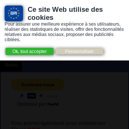
Ce site Web utilise des
cookies
Pour assurer une meilleure expérience à ses utilisateurs,
Version pour personnes mal-voyantes ou non-voyantes
réaliser des statistiques de visites, offrir des fonctionnalités
relatives aux médias sociaux, proposer des publicités
ciblées.
Menu
Optimisé par
Vous pouvez également nous soutenir sur