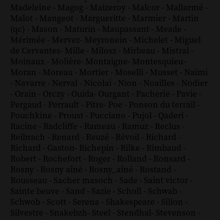
Madeleine
-
Magog
-
Maizeroy
-
Malcor
-
Mallarmé
-
Malot
-
Mangeot
-
Margueritte
-
Marmier
-
Martin
(qc)
-
Mason
-
Maturin
-
Maupassant
-
Meade
-
Mérimée
-
Mervez
-
Meyronein
-
Michelet
-
Miguel
de Cervantes
-
Mille
-
Milosz
-
Mirbeau
-
Mistral
-
Moinaux
-
Molière
-
Montaigne
-
Montesquieu
-
Moran
-
Moreau
-
Mortier
-
Moselli
-
Musset
-
Naïmi
-
Navarre
-
Nerval
-
Nicolaï
-
Nion
-
Noailles
-
Nodier
-
Orain
-
Orczy
-
Ouida
-
Ourgant
-
Pacherie
-
Pavie
-
Pergaud
-
Perrault
-
Pitre
-
Poe
-
Ponson du terrail
-
Pouchkine
-
Proust
-
Pucciano
-
Pujol
-
Qaderi
-
Racine
-
Radcliffe
-
Rameau
-
Ramuz
-
Reclus
-
Reibrach
-
Renard
-
Reuzé
-
Révoil
-
Richard
-
Richard - Gaston
-
Richepin
-
Rilke
-
Rimbaud
-
Robert
-
Rochefort
-
Roger
-
Rolland
-
Ronsard
-
Rosny
-
Rosny aîné
-
Rosny_aîné
-
Rostand
-
Rousseau
-
Sacher masoch
-
Sade
-
Saint victor
-
Sainte beuve
-
Sand
-
Sazie
-
Scholl
-
Schwab
-
Schwob
-
Scott
-
Serena
-
Shakespeare
-
Silion
-
Silvestre
-
Snakebzh
-
Steel
-
Stendhal
-
Stevenson
-