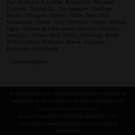
Sue
-
Suétone
-
T. combe
-
Tchekhov
-
Theuriet
-
Thoreau
-
Tolstoï (L)
-
Tourgueniev
-
Trollope
-
Twain
-
Valdagne
-
Valéry
-
Vallès
-
Van offel
-
Vannereux
-
Vasari
-
Vély
-
Verlaine
-
Verne
-
Vidocq
-
Vigny
-
Villiers de l´isle adam
-
Vincent
-
Voltaire
-
Voragine
-
Vouin
-
Weil
-
Wells
-
Wharton
-
Wilde
-
Wilkie Collins
-
Williams
-
Wood
-
Zaccone
-
Zamacoïs
-
Zola
Zweig
-
--- Liste complète
SI VOUS PENSEZ QUE VOS DROITS D'AUTEUR OU DROITS DE
PROPRIÉTÉ INTELLECTUELLE NE SONT PAS RESPECTÉS,
MERCI DE NOUS EN INFORMER.
À LA DIVULGATION D’ATTEINTES AU DROIT, NOUS
ENLÈVERONS IMMÉDIATEMENT LES CONTENUS
CONCERNÉS