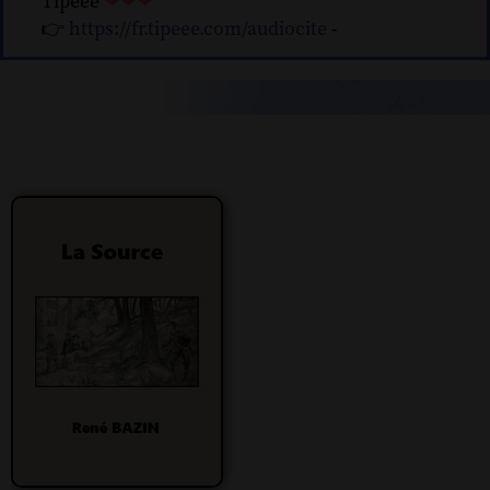
Tipeee
❤❤❤
👉
https://fr.tipeee.com/audiocite
-