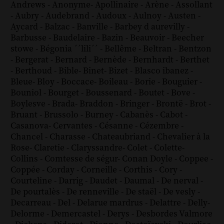
Andrews
-
Anonyme
-
Apollinaire
-
Arène
-
Assollant
-
Aubry
-
Audebrand
-
Audoux
-
Aulnoy
-
Austen
-
Aycard
-
Balzac
-
Banville
-
Barbey d aurevilly
-
Barbusse
-
Baudelaire
-
Bazin
-
Beauvoir
-
Beecher
stowe
-
Bégonia ´´lili´´
-
Bellême
-
Beltran
-
Bentzon
-
Bergerat
-
Bernard
-
Bernède
-
Bernhardt
-
Berthet
-
Berthoud
-
Bible
-
Binet
-
Bizet
-
Blasco ibanez
-
Bleue
-
Bloy
-
Boccace
-
Boileau
-
Borie
-
Bouguier
-
Bouniol
-
Bourget
-
Boussenard
-
Boutet
-
Bove
-
Boylesve
-
Brada
-
Braddon
-
Bringer
-
Brontë
-
Brot
-
Bruant
-
Brussolo
-
Burney
-
Cabanès
-
Cabot
-
Casanova
-
Cervantes
-
Césanne
-
Cézembre
-
Chancel
-
Charasse
-
Chateaubriand
-
Chevalier à la
Rose
-
Claretie
-
Claryssandre
-
Colet
-
Colette
-
Collins
-
Comtesse de ségur
-
Conan Doyle
-
Coppee
-
Coppée
-
Corday
-
Corneille
-
Corthis
-
Cory
-
Courteline
-
Darrig
-
Daudet
-
Daumal
-
De nerval
-
De pourtalès
-
De renneville
-
De staël
-
De vesly
-
Decarreau
-
Del
-
Delarue mardrus
-
Delattre
-
Delly
-
Delorme
-
Demercastel
-
Derys
-
Desbordes Valmore