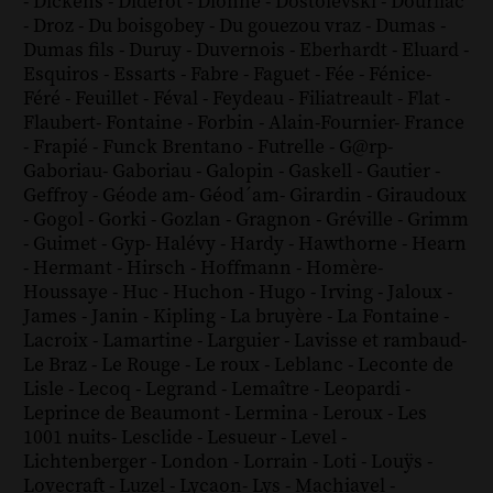
-
Dickens
-
Diderot
-
Dionne
-
Dostoïevski
-
Dourliac
-
Droz
-
Du boisgobey
-
Du gouezou vraz
-
Dumas
-
Dumas fils
-
Duruy
-
Duvernois
-
Eberhardt
-
Eluard
-
Esquiros
-
Essarts
-
Fabre
-
Faguet
-
Fée
-
Fénice
-
Féré
-
Feuillet
-
Féval
-
Feydeau
-
Filiatreault
-
Flat
-
Flaubert
-
Fontaine
-
Forbin
-
Alain-Fournier
-
France
-
Frapié
-
Funck Brentano
-
Futrelle
-
G@rp
-
Gaboriau
-
Gaboriau
-
Galopin
-
Gaskell
-
Gautier
-
Geffroy
-
Géode am
-
Géod´am
-
Girardin
-
Giraudoux
-
Gogol
-
Gorki
-
Gozlan
-
Gragnon
-
Gréville
-
Grimm
-
Guimet
-
Gyp
-
Halévy
-
Hardy
-
Hawthorne
-
Hearn
-
Hermant
-
Hirsch
-
Hoffmann
-
Homère
-
Houssaye
-
Huc
-
Huchon
-
Hugo
-
Irving
-
Jaloux
-
James
-
Janin
-
Kipling
-
La bruyère
-
La Fontaine
-
Lacroix
-
Lamartine
-
Larguier
-
Lavisse et rambaud
-
Le Braz
-
Le Rouge
-
Le roux
-
Leblanc
-
Leconte de
Lisle
-
Lecoq
-
Legrand
-
Lemaître
-
Leopardi
-
Leprince de Beaumont
-
Lermina
-
Leroux
-
Les
1001 nuits
-
Lesclide
-
Lesueur
-
Level
-
Lichtenberger
-
London
-
Lorrain
-
Loti
-
Louÿs
-
Lovecraft
-
Luzel
-
Lycaon
-
Lys
-
Machiavel
-