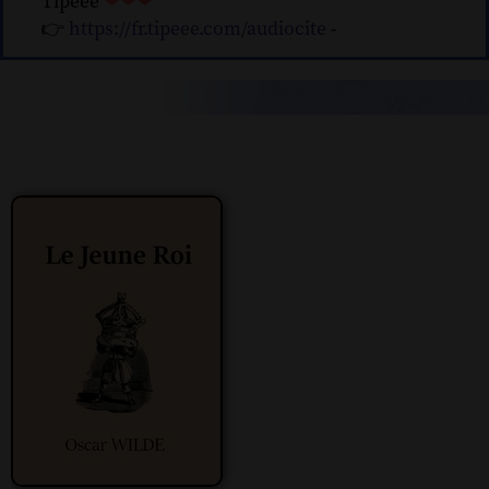
Tipeee
❤❤❤
👉
https://fr.tipeee.com/audiocite
-