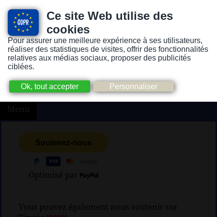
Ce site Web utilise des
cookies
Pour assurer une meilleure expérience à ses utilisateurs,
Version pour personnes mal-voyantes ou non-voyantes
réaliser des statistiques de visites, offrir des fonctionnalités
relatives aux médias sociaux, proposer des publicités
ciblées.
Menu
Optimisé par
Vous pouvez également nous soutenir sur