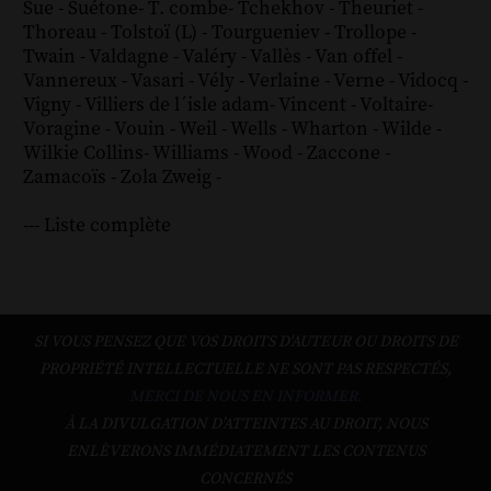
Sue
-
Suétone
-
T. combe
-
Tchekhov
-
Theuriet
-
Thoreau
-
Tolstoï (L)
-
Tourgueniev
-
Trollope
-
Twain
-
Valdagne
-
Valéry
-
Vallès
-
Van offel
-
Vannereux
-
Vasari
-
Vély
-
Verlaine
-
Verne
-
Vidocq
-
Vigny
-
Villiers de l´isle adam
-
Vincent
-
Voltaire
-
Voragine
-
Vouin
-
Weil
-
Wells
-
Wharton
-
Wilde
-
Wilkie Collins
-
Williams
-
Wood
-
Zaccone
-
Zamacoïs
-
Zola
Zweig
-
--- Liste complète
SI VOUS PENSEZ QUE VOS DROITS D'AUTEUR OU DROITS DE
PROPRIÉTÉ INTELLECTUELLE NE SONT PAS RESPECTÉS,
MERCI DE NOUS EN INFORMER.
À LA DIVULGATION D’ATTEINTES AU DROIT, NOUS
ENLÈVERONS IMMÉDIATEMENT LES CONTENUS
CONCERNÉS