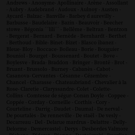
Andrews
-
Anonyme
-
Apollinaire
-
Arène
-
Assollant
-
Aubry
-
Audebrand
-
Audoux
-
Aulnoy
-
Austen
-
Aycard
-
Balzac
-
Banville
-
Barbey d aurevilly
-
Barbusse
-
Baudelaire
-
Bazin
-
Beauvoir
-
Beecher
stowe
-
Bégonia ´´lili´´
-
Bellême
-
Beltran
-
Bentzon
-
Bergerat
-
Bernard
-
Bernède
-
Bernhardt
-
Berthet
-
Berthoud
-
Bible
-
Binet
-
Bizet
-
Blasco ibanez
-
Bleue
-
Bloy
-
Boccace
-
Boileau
-
Borie
-
Bouguier
-
Bouniol
-
Bourget
-
Boussenard
-
Boutet
-
Bove
-
Boylesve
-
Brada
-
Braddon
-
Bringer
-
Brontë
-
Brot
-
Bruant
-
Brussolo
-
Burney
-
Cabanès
-
Cabot
-
Casanova
-
Cervantes
-
Césanne
-
Cézembre
-
Chancel
-
Charasse
-
Chateaubriand
-
Chevalier à la
Rose
-
Claretie
-
Claryssandre
-
Colet
-
Colette
-
Collins
-
Comtesse de ségur
-
Conan Doyle
-
Coppee
-
Coppée
-
Corday
-
Corneille
-
Corthis
-
Cory
-
Courteline
-
Darrig
-
Daudet
-
Daumal
-
De nerval
-
De pourtalès
-
De renneville
-
De staël
-
De vesly
-
Decarreau
-
Del
-
Delarue mardrus
-
Delattre
-
Delly
-
Delorme
-
Demercastel
-
Derys
-
Desbordes Valmore