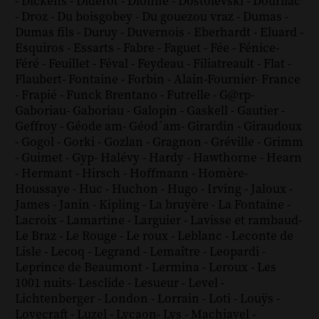
-
Dickens
-
Diderot
-
Dionne
-
Dostoïevski
-
Dourliac
-
Droz
-
Du boisgobey
-
Du gouezou vraz
-
Dumas
-
Dumas fils
-
Duruy
-
Duvernois
-
Eberhardt
-
Eluard
-
Esquiros
-
Essarts
-
Fabre
-
Faguet
-
Fée
-
Fénice
-
Féré
-
Feuillet
-
Féval
-
Feydeau
-
Filiatreault
-
Flat
-
Flaubert
-
Fontaine
-
Forbin
-
Alain-Fournier
-
France
-
Frapié
-
Funck Brentano
-
Futrelle
-
G@rp
-
Gaboriau
-
Gaboriau
-
Galopin
-
Gaskell
-
Gautier
-
Geffroy
-
Géode am
-
Géod´am
-
Girardin
-
Giraudoux
-
Gogol
-
Gorki
-
Gozlan
-
Gragnon
-
Gréville
-
Grimm
-
Guimet
-
Gyp
-
Halévy
-
Hardy
-
Hawthorne
-
Hearn
-
Hermant
-
Hirsch
-
Hoffmann
-
Homère
-
Houssaye
-
Huc
-
Huchon
-
Hugo
-
Irving
-
Jaloux
-
James
-
Janin
-
Kipling
-
La bruyère
-
La Fontaine
-
Lacroix
-
Lamartine
-
Larguier
-
Lavisse et rambaud
-
Le Braz
-
Le Rouge
-
Le roux
-
Leblanc
-
Leconte de
Lisle
-
Lecoq
-
Legrand
-
Lemaître
-
Leopardi
-
Leprince de Beaumont
-
Lermina
-
Leroux
-
Les
1001 nuits
-
Lesclide
-
Lesueur
-
Level
-
Lichtenberger
-
London
-
Lorrain
-
Loti
-
Louÿs
-
Lovecraft
-
Luzel
-
Lycaon
-
Lys
-
Machiavel
-