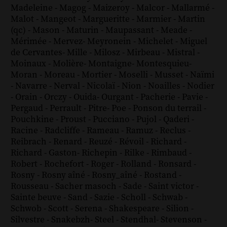
Madeleine
-
Magog
-
Maizeroy
-
Malcor
-
Mallarmé
-
Malot
-
Mangeot
-
Margueritte
-
Marmier
-
Martin
(qc)
-
Mason
-
Maturin
-
Maupassant
-
Meade
-
Mérimée
-
Mervez
-
Meyronein
-
Michelet
-
Miguel
de Cervantes
-
Mille
-
Milosz
-
Mirbeau
-
Mistral
-
Moinaux
-
Molière
-
Montaigne
-
Montesquieu
-
Moran
-
Moreau
-
Mortier
-
Moselli
-
Musset
-
Naïmi
-
Navarre
-
Nerval
-
Nicolaï
-
Nion
-
Noailles
-
Nodier
-
Orain
-
Orczy
-
Ouida
-
Ourgant
-
Pacherie
-
Pavie
-
Pergaud
-
Perrault
-
Pitre
-
Poe
-
Ponson du terrail
-
Pouchkine
-
Proust
-
Pucciano
-
Pujol
-
Qaderi
-
Racine
-
Radcliffe
-
Rameau
-
Ramuz
-
Reclus
-
Reibrach
-
Renard
-
Reuzé
-
Révoil
-
Richard
-
Richard - Gaston
-
Richepin
-
Rilke
-
Rimbaud
-
Robert
-
Rochefort
-
Roger
-
Rolland
-
Ronsard
-
Rosny
-
Rosny aîné
-
Rosny_aîné
-
Rostand
-
Rousseau
-
Sacher masoch
-
Sade
-
Saint victor
-
Sainte beuve
-
Sand
-
Sazie
-
Scholl
-
Schwab
-
Schwob
-
Scott
-
Serena
-
Shakespeare
-
Silion
-
Silvestre
-
Snakebzh
-
Steel
-
Stendhal
-
Stevenson
-