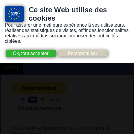
Ce site Web utilise des
cookies
Pour assurer une meilleure expérience à ses utilisateurs,
Version pour personnes mal-voyantes ou non-voyantes
réaliser des statistiques de visites, offrir des fonctionnalités
relatives aux médias sociaux, proposer des publicités
ciblées.
Menu
Optimisé par
Vous pouvez également nous soutenir sur