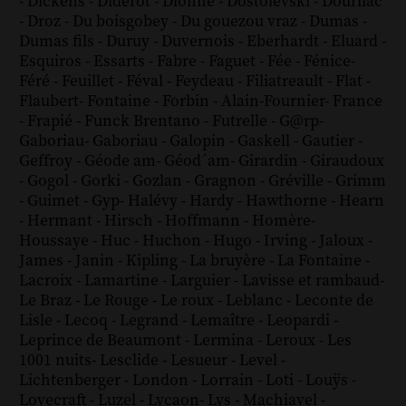
-
Dickens
-
Diderot
-
Dionne
-
Dostoïevski
-
Dourliac
-
Droz
-
Du boisgobey
-
Du gouezou vraz
-
Dumas
-
Dumas fils
-
Duruy
-
Duvernois
-
Eberhardt
-
Eluard
-
Esquiros
-
Essarts
-
Fabre
-
Faguet
-
Fée
-
Fénice
-
Féré
-
Feuillet
-
Féval
-
Feydeau
-
Filiatreault
-
Flat
-
Flaubert
-
Fontaine
-
Forbin
-
Alain-Fournier
-
France
-
Frapié
-
Funck Brentano
-
Futrelle
-
G@rp
-
Gaboriau
-
Gaboriau
-
Galopin
-
Gaskell
-
Gautier
-
Geffroy
-
Géode am
-
Géod´am
-
Girardin
-
Giraudoux
-
Gogol
-
Gorki
-
Gozlan
-
Gragnon
-
Gréville
-
Grimm
-
Guimet
-
Gyp
-
Halévy
-
Hardy
-
Hawthorne
-
Hearn
-
Hermant
-
Hirsch
-
Hoffmann
-
Homère
-
Houssaye
-
Huc
-
Huchon
-
Hugo
-
Irving
-
Jaloux
-
James
-
Janin
-
Kipling
-
La bruyère
-
La Fontaine
-
Lacroix
-
Lamartine
-
Larguier
-
Lavisse et rambaud
-
Le Braz
-
Le Rouge
-
Le roux
-
Leblanc
-
Leconte de
Lisle
-
Lecoq
-
Legrand
-
Lemaître
-
Leopardi
-
Leprince de Beaumont
-
Lermina
-
Leroux
-
Les
1001 nuits
-
Lesclide
-
Lesueur
-
Level
-
Lichtenberger
-
London
-
Lorrain
-
Loti
-
Louÿs
-
Lovecraft
-
Luzel
-
Lycaon
-
Lys
-
Machiavel
-