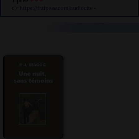
Tipeee
❤❤❤
👉
https://fr.tipeee.com/audiocite
-