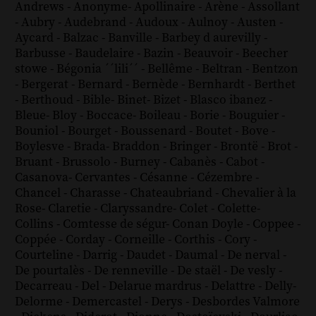
Andrews
-
Anonyme
-
Apollinaire
-
Arène
-
Assollant
-
Aubry
-
Audebrand
-
Audoux
-
Aulnoy
-
Austen
-
Aycard
-
Balzac
-
Banville
-
Barbey d aurevilly
-
Barbusse
-
Baudelaire
-
Bazin
-
Beauvoir
-
Beecher
stowe
-
Bégonia ´´lili´´
-
Bellême
-
Beltran
-
Bentzon
-
Bergerat
-
Bernard
-
Bernède
-
Bernhardt
-
Berthet
-
Berthoud
-
Bible
-
Binet
-
Bizet
-
Blasco ibanez
-
Bleue
-
Bloy
-
Boccace
-
Boileau
-
Borie
-
Bouguier
-
Bouniol
-
Bourget
-
Boussenard
-
Boutet
-
Bove
-
Boylesve
-
Brada
-
Braddon
-
Bringer
-
Brontë
-
Brot
-
Bruant
-
Brussolo
-
Burney
-
Cabanès
-
Cabot
-
Casanova
-
Cervantes
-
Césanne
-
Cézembre
-
Chancel
-
Charasse
-
Chateaubriand
-
Chevalier à la
Rose
-
Claretie
-
Claryssandre
-
Colet
-
Colette
-
Collins
-
Comtesse de ségur
-
Conan Doyle
-
Coppee
-
Coppée
-
Corday
-
Corneille
-
Corthis
-
Cory
-
Courteline
-
Darrig
-
Daudet
-
Daumal
-
De nerval
-
De pourtalès
-
De renneville
-
De staël
-
De vesly
-
Decarreau
-
Del
-
Delarue mardrus
-
Delattre
-
Delly
-
Delorme
-
Demercastel
-
Derys
-
Desbordes Valmore