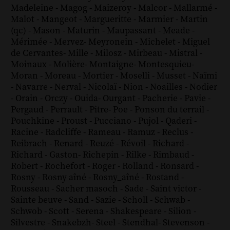
Madeleine
-
Magog
-
Maizeroy
-
Malcor
-
Mallarmé
-
Malot
-
Mangeot
-
Margueritte
-
Marmier
-
Martin
(qc)
-
Mason
-
Maturin
-
Maupassant
-
Meade
-
Mérimée
-
Mervez
-
Meyronein
-
Michelet
-
Miguel
de Cervantes
-
Mille
-
Milosz
-
Mirbeau
-
Mistral
-
Moinaux
-
Molière
-
Montaigne
-
Montesquieu
-
Moran
-
Moreau
-
Mortier
-
Moselli
-
Musset
-
Naïmi
-
Navarre
-
Nerval
-
Nicolaï
-
Nion
-
Noailles
-
Nodier
-
Orain
-
Orczy
-
Ouida
-
Ourgant
-
Pacherie
-
Pavie
-
Pergaud
-
Perrault
-
Pitre
-
Poe
-
Ponson du terrail
-
Pouchkine
-
Proust
-
Pucciano
-
Pujol
-
Qaderi
-
Racine
-
Radcliffe
-
Rameau
-
Ramuz
-
Reclus
-
Reibrach
-
Renard
-
Reuzé
-
Révoil
-
Richard
-
Richard - Gaston
-
Richepin
-
Rilke
-
Rimbaud
-
Robert
-
Rochefort
-
Roger
-
Rolland
-
Ronsard
-
Rosny
-
Rosny aîné
-
Rosny_aîné
-
Rostand
-
Rousseau
-
Sacher masoch
-
Sade
-
Saint victor
-
Sainte beuve
-
Sand
-
Sazie
-
Scholl
-
Schwab
-
Schwob
-
Scott
-
Serena
-
Shakespeare
-
Silion
-
Silvestre
-
Snakebzh
-
Steel
-
Stendhal
-
Stevenson
-