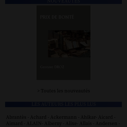
NOUVEAUTÉS
> Toutes les nouveautés
LES AUTEURS LES PLUS LUS
Abrantès
-
Achard
-
Ackermann
-
Ahikar
-
Aicard
-
Aimard
-
ALAIN
-
Alberny
-
Alixe
-
Allais
-
Andersen
-