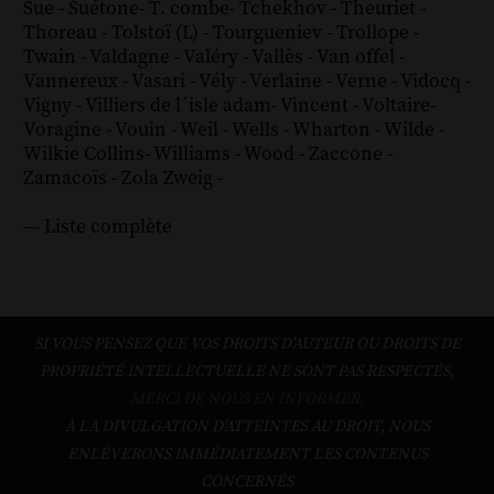
Sue
-
Suétone
-
T. combe
-
Tchekhov
-
Theuriet
-
Thoreau
-
Tolstoï (L)
-
Tourgueniev
-
Trollope
-
Twain
-
Valdagne
-
Valéry
-
Vallès
-
Van offel
-
Vannereux
-
Vasari
-
Vély
-
Verlaine
-
Verne
-
Vidocq
-
Vigny
-
Villiers de l´isle adam
-
Vincent
-
Voltaire
-
Voragine
-
Vouin
-
Weil
-
Wells
-
Wharton
-
Wilde
-
Wilkie Collins
-
Williams
-
Wood
-
Zaccone
-
Zamacoïs
-
Zola
Zweig
-
--- Liste complète
SI VOUS PENSEZ QUE VOS DROITS D'AUTEUR OU DROITS DE
PROPRIÉTÉ INTELLECTUELLE NE SONT PAS RESPECTÉS,
MERCI DE NOUS EN INFORMER.
À LA DIVULGATION D’ATTEINTES AU DROIT, NOUS
ENLÈVERONS IMMÉDIATEMENT LES CONTENUS
CONCERNÉS