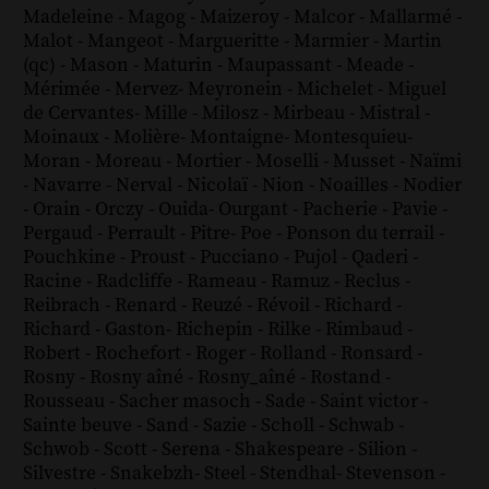
Madeleine
-
Magog
-
Maizeroy
-
Malcor
-
Mallarmé
-
Malot
-
Mangeot
-
Margueritte
-
Marmier
-
Martin
(qc)
-
Mason
-
Maturin
-
Maupassant
-
Meade
-
Mérimée
-
Mervez
-
Meyronein
-
Michelet
-
Miguel
de Cervantes
-
Mille
-
Milosz
-
Mirbeau
-
Mistral
-
Moinaux
-
Molière
-
Montaigne
-
Montesquieu
-
Moran
-
Moreau
-
Mortier
-
Moselli
-
Musset
-
Naïmi
-
Navarre
-
Nerval
-
Nicolaï
-
Nion
-
Noailles
-
Nodier
-
Orain
-
Orczy
-
Ouida
-
Ourgant
-
Pacherie
-
Pavie
-
Pergaud
-
Perrault
-
Pitre
-
Poe
-
Ponson du terrail
-
Pouchkine
-
Proust
-
Pucciano
-
Pujol
-
Qaderi
-
Racine
-
Radcliffe
-
Rameau
-
Ramuz
-
Reclus
-
Reibrach
-
Renard
-
Reuzé
-
Révoil
-
Richard
-
Richard - Gaston
-
Richepin
-
Rilke
-
Rimbaud
-
Robert
-
Rochefort
-
Roger
-
Rolland
-
Ronsard
-
Rosny
-
Rosny aîné
-
Rosny_aîné
-
Rostand
-
Rousseau
-
Sacher masoch
-
Sade
-
Saint victor
-
Sainte beuve
-
Sand
-
Sazie
-
Scholl
-
Schwab
-
Schwob
-
Scott
-
Serena
-
Shakespeare
-
Silion
-
Silvestre
-
Snakebzh
-
Steel
-
Stendhal
-
Stevenson
-