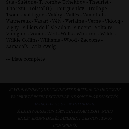
Sue
-
Suétone
-
T. combe
-
Tchekhov
-
Theuriet
-
Thoreau
-
Tolstoï (L)
-
Tourgueniev
-
Trollope
-
Twain
-
Valdagne
-
Valéry
-
Vallès
-
Van offel
-
Vannereux
-
Vasari
-
Vély
-
Verlaine
-
Verne
-
Vidocq
-
Vigny
-
Villiers de l´isle adam
-
Vincent
-
Voltaire
-
Voragine
-
Vouin
-
Weil
-
Wells
-
Wharton
-
Wilde
-
Wilkie Collins
-
Williams
-
Wood
-
Zaccone
-
Zamacoïs
-
Zola
Zweig
-
--- Liste complète
SI VOUS PENSEZ QUE VOS DROITS D'AUTEUR OU DROITS DE
PROPRIÉTÉ INTELLECTUELLE NE SONT PAS RESPECTÉS,
MERCI DE NOUS EN INFORMER.
À LA DIVULGATION D’ATTEINTES AU DROIT, NOUS
ENLÈVERONS IMMÉDIATEMENT LES CONTENUS
CONCERNÉS