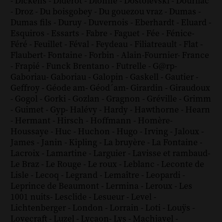
-
Dickens
-
Diderot
-
Dionne
-
Dostoïevski
-
Dourliac
-
Droz
-
Du boisgobey
-
Du gouezou vraz
-
Dumas
-
Dumas fils
-
Duruy
-
Duvernois
-
Eberhardt
-
Eluard
-
Esquiros
-
Essarts
-
Fabre
-
Faguet
-
Fée
-
Fénice
-
Féré
-
Feuillet
-
Féval
-
Feydeau
-
Filiatreault
-
Flat
-
Flaubert
-
Fontaine
-
Forbin
-
Alain-Fournier
-
France
-
Frapié
-
Funck Brentano
-
Futrelle
-
G@rp
-
Gaboriau
-
Gaboriau
-
Galopin
-
Gaskell
-
Gautier
-
Geffroy
-
Géode am
-
Géod´am
-
Girardin
-
Giraudoux
-
Gogol
-
Gorki
-
Gozlan
-
Gragnon
-
Gréville
-
Grimm
-
Guimet
-
Gyp
-
Halévy
-
Hardy
-
Hawthorne
-
Hearn
-
Hermant
-
Hirsch
-
Hoffmann
-
Homère
-
Houssaye
-
Huc
-
Huchon
-
Hugo
-
Irving
-
Jaloux
-
James
-
Janin
-
Kipling
-
La bruyère
-
La Fontaine
-
Lacroix
-
Lamartine
-
Larguier
-
Lavisse et rambaud
-
Le Braz
-
Le Rouge
-
Le roux
-
Leblanc
-
Leconte de
Lisle
-
Lecoq
-
Legrand
-
Lemaître
-
Leopardi
-
Leprince de Beaumont
-
Lermina
-
Leroux
-
Les
1001 nuits
-
Lesclide
-
Lesueur
-
Level
-
Lichtenberger
-
London
-
Lorrain
-
Loti
-
Louÿs
-
Lovecraft
-
Luzel
-
Lycaon
-
Lys
-
Machiavel
-