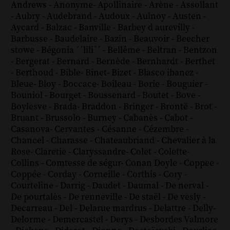
Andrews
-
Anonyme
-
Apollinaire
-
Arène
-
Assollant
-
Aubry
-
Audebrand
-
Audoux
-
Aulnoy
-
Austen
-
Aycard
-
Balzac
-
Banville
-
Barbey d aurevilly
-
Barbusse
-
Baudelaire
-
Bazin
-
Beauvoir
-
Beecher
stowe
-
Bégonia ´´lili´´
-
Bellême
-
Beltran
-
Bentzon
-
Bergerat
-
Bernard
-
Bernède
-
Bernhardt
-
Berthet
-
Berthoud
-
Bible
-
Binet
-
Bizet
-
Blasco ibanez
-
Bleue
-
Bloy
-
Boccace
-
Boileau
-
Borie
-
Bouguier
-
Bouniol
-
Bourget
-
Boussenard
-
Boutet
-
Bove
-
Boylesve
-
Brada
-
Braddon
-
Bringer
-
Brontë
-
Brot
-
Bruant
-
Brussolo
-
Burney
-
Cabanès
-
Cabot
-
Casanova
-
Cervantes
-
Césanne
-
Cézembre
-
Chancel
-
Charasse
-
Chateaubriand
-
Chevalier à la
Rose
-
Claretie
-
Claryssandre
-
Colet
-
Colette
-
Collins
-
Comtesse de ségur
-
Conan Doyle
-
Coppee
-
Coppée
-
Corday
-
Corneille
-
Corthis
-
Cory
-
Courteline
-
Darrig
-
Daudet
-
Daumal
-
De nerval
-
De pourtalès
-
De renneville
-
De staël
-
De vesly
-
Decarreau
-
Del
-
Delarue mardrus
-
Delattre
-
Delly
-
Delorme
-
Demercastel
-
Derys
-
Desbordes Valmore