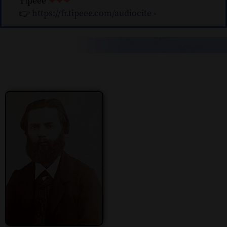
Tipeee
❤❤❤
👉
https://fr.tipeee.com/audiocite
-