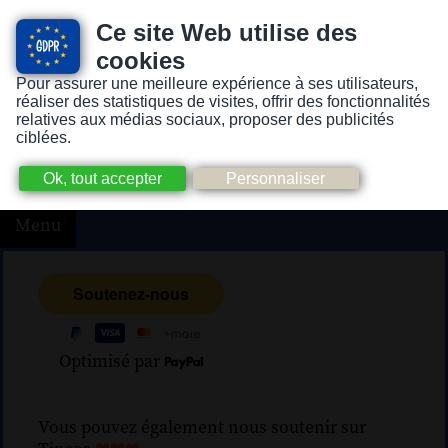
Ce site Web utilise des
cookies
Pour assurer une meilleure expérience à ses utilisateurs,
Version pour personnes mal-voyantes ou non-voyantes
réaliser des statistiques de visites, offrir des fonctionnalités
relatives aux médias sociaux, proposer des publicités
ciblées.
Menu
Optimisé par
Vous pouvez également nous soutenir sur