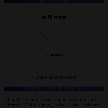
NOUVEAUTÉS
> Toutes les nouveautés
LES AUTEURS LES PLUS LUS
Abrantès
-
Achard
-
Ackermann
-
Ahikar
-
Aicard
-
Aimard
-
ALAIN
-
Alberny
-
Alixe
-
Allais
-
Andersen
-