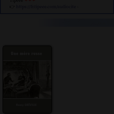
Tipeee
❤❤❤
👉
https://fr.tipeee.com/audiocite
-