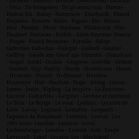
-
Dickens
-
Diderot
-
Dionne
-
Dostoïevski
-
Dourliac
-
Droz
-
Du boisgobey
-
Du gouezou vraz
-
Dumas
-
Dumas fils
-
Duruy
-
Duvernois
-
Eberhardt
-
Eluard
-
Esquiros
-
Essarts
-
Fabre
-
Faguet
-
Fée
-
Fénice
-
Féré
-
Feuillet
-
Féval
-
Feydeau
-
Filiatreault
-
Flat
-
Flaubert
-
Fontaine
-
Forbin
-
Alain-Fournier
-
France
-
Frapié
-
Funck Brentano
-
Futrelle
-
G@rp
-
Gaboriau
-
Gaboriau
-
Galopin
-
Gaskell
-
Gautier
-
Geffroy
-
Géode am
-
Géod´am
-
Girardin
-
Giraudoux
-
Gogol
-
Gorki
-
Gozlan
-
Gragnon
-
Gréville
-
Grimm
-
Guimet
-
Gyp
-
Halévy
-
Hardy
-
Hawthorne
-
Hearn
-
Hermant
-
Hirsch
-
Hoffmann
-
Homère
-
Houssaye
-
Huc
-
Huchon
-
Hugo
-
Irving
-
Jaloux
-
James
-
Janin
-
Kipling
-
La bruyère
-
La Fontaine
-
Lacroix
-
Lamartine
-
Larguier
-
Lavisse et rambaud
-
Le Braz
-
Le Rouge
-
Le roux
-
Leblanc
-
Leconte de
Lisle
-
Lecoq
-
Legrand
-
Lemaître
-
Leopardi
-
Leprince de Beaumont
-
Lermina
-
Leroux
-
Les
1001 nuits
-
Lesclide
-
Lesueur
-
Level
-
Lichtenberger
-
London
-
Lorrain
-
Loti
-
Louÿs
-
Lovecraft
-
Luzel
-
Lycaon
-
Lys
-
Machiavel
-