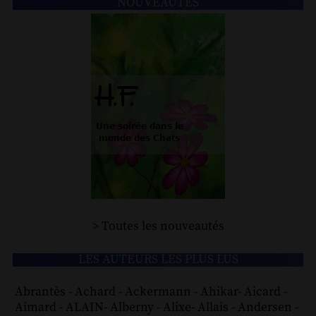
NOUVEAUTÉS
> Toutes les nouveautés
LES AUTEURS LES PLUS LUS
Abrantès
-
Achard
-
Ackermann
-
Ahikar
-
Aicard
-
Aimard
-
ALAIN
-
Alberny
-
Alixe
-
Allais
-
Andersen
-