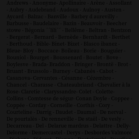
Andrews
-
Anonyme
-
Apollinaire
-
Arène
-
Assollant
-
Aubry
-
Audebrand
-
Audoux
-
Aulnoy
-
Austen
-
Aycard
-
Balzac
-
Banville
-
Barbey d aurevilly
-
Barbusse
-
Baudelaire
-
Bazin
-
Beauvoir
-
Beecher
stowe
-
Bégonia ´´lili´´
-
Bellême
-
Beltran
-
Bentzon
-
Bergerat
-
Bernard
-
Bernède
-
Bernhardt
-
Berthet
-
Berthoud
-
Bible
-
Binet
-
Bizet
-
Blasco ibanez
-
Bleue
-
Bloy
-
Boccace
-
Boileau
-
Borie
-
Bouguier
-
Bouniol
-
Bourget
-
Boussenard
-
Boutet
-
Bove
-
Boylesve
-
Brada
-
Braddon
-
Bringer
-
Brontë
-
Brot
-
Bruant
-
Brussolo
-
Burney
-
Cabanès
-
Cabot
-
Casanova
-
Cervantes
-
Césanne
-
Cézembre
-
Chancel
-
Charasse
-
Chateaubriand
-
Chevalier à la
Rose
-
Claretie
-
Claryssandre
-
Colet
-
Colette
-
Collins
-
Comtesse de ségur
-
Conan Doyle
-
Coppee
-
Coppée
-
Corday
-
Corneille
-
Corthis
-
Cory
-
Courteline
-
Darrig
-
Daudet
-
Daumal
-
De nerval
-
De pourtalès
-
De renneville
-
De staël
-
De vesly
-
Decarreau
-
Del
-
Delarue mardrus
-
Delattre
-
Delly
-
Delorme
-
Demercastel
-
Derys
-
Desbordes Valmore