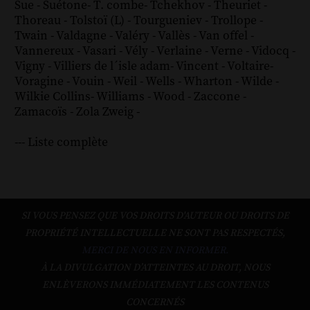
Sue
-
Suétone
-
T. combe
-
Tchekhov
-
Theuriet
-
Thoreau
-
Tolstoï (L)
-
Tourgueniev
-
Trollope
-
Twain
-
Valdagne
-
Valéry
-
Vallès
-
Van offel
-
Vannereux
-
Vasari
-
Vély
-
Verlaine
-
Verne
-
Vidocq
-
Vigny
-
Villiers de l´isle adam
-
Vincent
-
Voltaire
-
Voragine
-
Vouin
-
Weil
-
Wells
-
Wharton
-
Wilde
-
Wilkie Collins
-
Williams
-
Wood
-
Zaccone
-
Zamacoïs
-
Zola
Zweig
-
--- Liste complète
SI VOUS PENSEZ QUE VOS DROITS D'AUTEUR OU DROITS DE
PROPRIÉTÉ INTELLECTUELLE NE SONT PAS RESPECTÉS,
MERCI DE NOUS EN INFORMER.
À LA DIVULGATION D’ATTEINTES AU DROIT, NOUS
ENLÈVERONS IMMÉDIATEMENT LES CONTENUS
CONCERNÉS