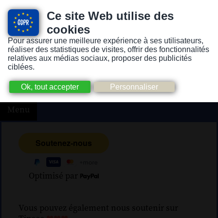
Ce site Web utilise des
cookies
Pour assurer une meilleure expérience à ses utilisateurs,
Version pour personnes mal-voyantes ou non-voyantes
réaliser des statistiques de visites, offrir des fonctionnalités
relatives aux médias sociaux, proposer des publicités
ciblées.
Menu
Optimisé par
Vous pouvez également nous soutenir sur