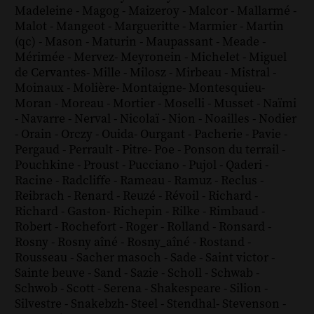
Madeleine
-
Magog
-
Maizeroy
-
Malcor
-
Mallarmé
-
Malot
-
Mangeot
-
Margueritte
-
Marmier
-
Martin
(qc)
-
Mason
-
Maturin
-
Maupassant
-
Meade
-
Mérimée
-
Mervez
-
Meyronein
-
Michelet
-
Miguel
de Cervantes
-
Mille
-
Milosz
-
Mirbeau
-
Mistral
-
Moinaux
-
Molière
-
Montaigne
-
Montesquieu
-
Moran
-
Moreau
-
Mortier
-
Moselli
-
Musset
-
Naïmi
-
Navarre
-
Nerval
-
Nicolaï
-
Nion
-
Noailles
-
Nodier
-
Orain
-
Orczy
-
Ouida
-
Ourgant
-
Pacherie
-
Pavie
-
Pergaud
-
Perrault
-
Pitre
-
Poe
-
Ponson du terrail
-
Pouchkine
-
Proust
-
Pucciano
-
Pujol
-
Qaderi
-
Racine
-
Radcliffe
-
Rameau
-
Ramuz
-
Reclus
-
Reibrach
-
Renard
-
Reuzé
-
Révoil
-
Richard
-
Richard - Gaston
-
Richepin
-
Rilke
-
Rimbaud
-
Robert
-
Rochefort
-
Roger
-
Rolland
-
Ronsard
-
Rosny
-
Rosny aîné
-
Rosny_aîné
-
Rostand
-
Rousseau
-
Sacher masoch
-
Sade
-
Saint victor
-
Sainte beuve
-
Sand
-
Sazie
-
Scholl
-
Schwab
-
Schwob
-
Scott
-
Serena
-
Shakespeare
-
Silion
-
Silvestre
-
Snakebzh
-
Steel
-
Stendhal
-
Stevenson
-