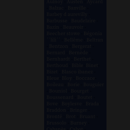
Aulnoy
-
Austen
-
Aycard
-
Balzac
-
Banville
-
Barbey d aurevilly
-
Barbusse
-
Baudelaire
-
Bazin
-
Beauvoir
-
Beecher stowe
-
Bégonia
´´lili´´
-
Bellême
-
Beltran
-
Bentzon
-
Bergerat
-
Bernard
-
Bernède
-
Bernhardt
-
Berthet
-
Berthoud
-
Bible
-
Binet
-
Bizet
-
Blasco ibanez
-
Bleue
-
Bloy
-
Boccace
-
Boileau
-
Borie
-
Bouguier
-
Bouniol
-
Bourget
-
Boussenard
-
Boutet
-
Bove
-
Boylesve
-
Brada
-
Braddon
-
Bringer
-
Brontë
-
Brot
-
Bruant
-
Brussolo
-
Burney
-
Cabanès
-
Cabot
-