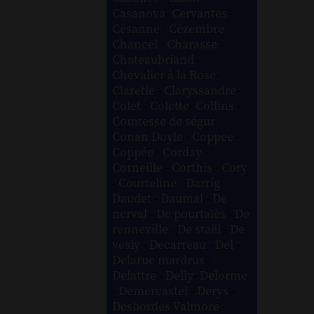
Casanova
-
Cervantes
-
Césanne
-
Cézembre
-
Chancel
-
Charasse
-
Chateaubriand
-
Chevalier à la Rose
-
Claretie
-
Claryssandre
-
Colet
-
Colette
-
Collins
-
Comtesse de ségur
-
Conan Doyle
-
Coppee
-
Coppée
-
Corday
-
Corneille
-
Corthis
-
Cory
-
Courteline
-
Darrig
-
Daudet
-
Daumal
-
De
nerval
-
De pourtalès
-
De
renneville
-
De staël
-
De
vesly
-
Decarreau
-
Del
-
Delarue mardrus
-
Delattre
-
Delly
-
Delorme
-
Demercastel
-
Derys
-
Desbordes Valmore
-