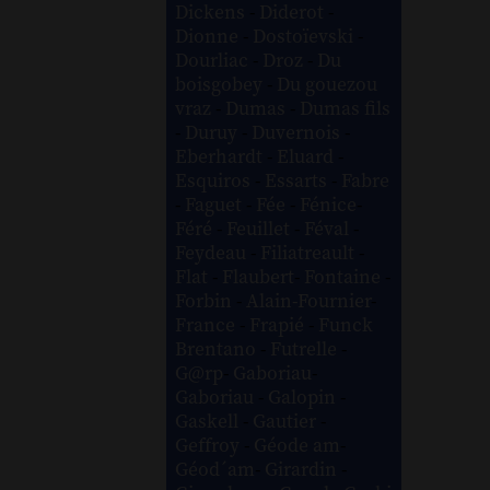
Dickens
-
Diderot
-
Dionne
-
Dostoïevski
-
Dourliac
-
Droz
-
Du
boisgobey
-
Du gouezou
vraz
-
Dumas
-
Dumas fils
-
Duruy
-
Duvernois
-
Eberhardt
-
Eluard
-
Esquiros
-
Essarts
-
Fabre
-
Faguet
-
Fée
-
Fénice
-
Féré
-
Feuillet
-
Féval
-
Feydeau
-
Filiatreault
-
Flat
-
Flaubert
-
Fontaine
-
Forbin
-
Alain-Fournier
-
France
-
Frapié
-
Funck
Brentano
-
Futrelle
-
G@rp
-
Gaboriau
-
Gaboriau
-
Galopin
-
Gaskell
-
Gautier
-
Geffroy
-
Géode am
-
Géod´am
-
Girardin
-