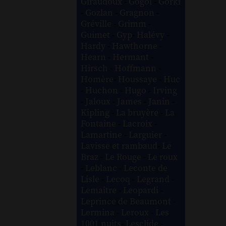
Giraudoux
-
Gogol
-
Gorki
-
Gozlan
-
Gragnon
-
Gréville
-
Grimm
-
Guimet
-
Gyp
-
Halévy
-
Hardy
-
Hawthorne
-
Hearn
-
Hermant
-
Hirsch
-
Hoffmann
-
Homère
-
Houssaye
-
Huc
-
Huchon
-
Hugo
-
Irving
-
Jaloux
-
James
-
Janin
-
Kipling
-
La bruyère
-
La
Fontaine
-
Lacroix
-
Lamartine
-
Larguier
-
Lavisse et rambaud
-
Le
Braz
-
Le Rouge
-
Le roux
-
Leblanc
-
Leconte de
Lisle
-
Lecoq
-
Legrand
-
Lemaître
-
Leopardi
-
Leprince de Beaumont
-
Lermina
-
Leroux
-
Les
1001 nuits
-
Lesclide
-