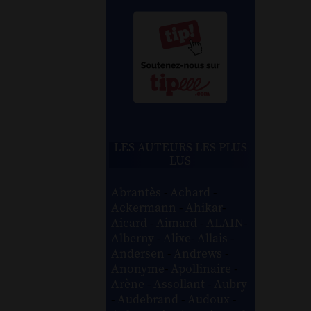
LES AUTEURS LES PLUS
LUS
Abrantès
-
Achard
-
Ackermann
-
Ahikar
-
Aicard
-
Aimard
-
ALAIN
-
Alberny
-
Alixe
-
Allais
-
Andersen
-
Andrews
-
Anonyme
-
Apollinaire
-
Arène
-
Assollant
-
Aubry
-
Audebrand
-
Audoux
-