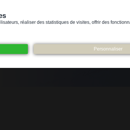
es
sateurs, réaliser des statistiques de visites, offrir des fonctio
Version pour personnes mal-voyantes ou non-voyantes
ices
Suivez-nous
Participez
Contact