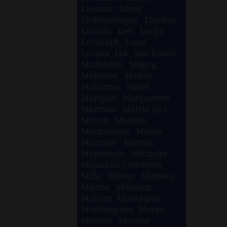
Lesueur
-
Level
-
Lichtenberger
-
London
-
Lorrain
-
Loti
-
Louÿs
-
Lovecraft
-
Luzel
-
Lycaon
-
Lys
-
Machiavel
-
Madeleine
-
Magog
-
Maizeroy
-
Malcor
-
Mallarmé
-
Malot
-
Mangeot
-
Margueritte
-
Marmier
-
Martin (qc)
-
Mason
-
Maturin
-
Maupassant
-
Meade
-
Mérimée
-
Mervez
-
Meyronein
-
Michelet
-
Miguel de Cervantes
-
Mille
-
Milosz
-
Mirbeau
-
Mistral
-
Moinaux
-
Molière
-
Montaigne
-
Montesquieu
-
Moran
-
Moreau
-
Mortier
-