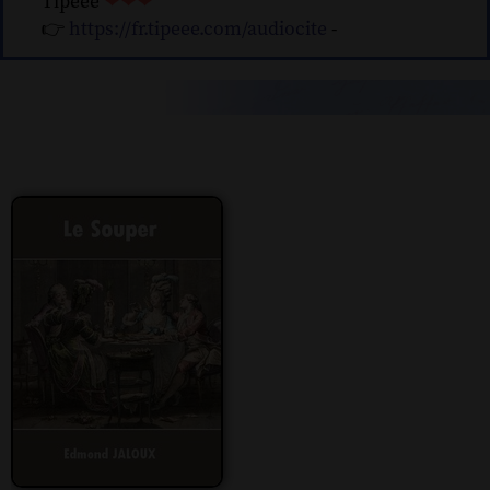
Tipeee
❤❤❤
👉
https://fr.tipeee.com/audiocite
-