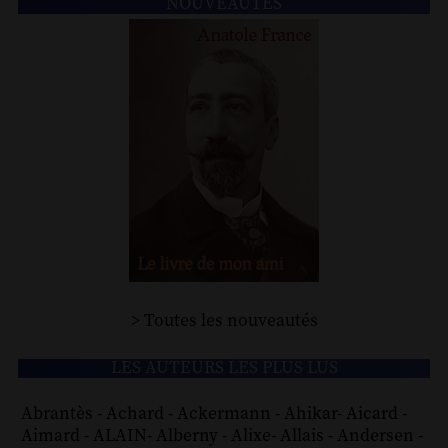
NOUVEAUTÉS
> Toutes les nouveautés
LES AUTEURS LES PLUS LUS
Abrantès
-
Achard
-
Ackermann
-
Ahikar
-
Aicard
-
Aimard
-
ALAIN
-
Alberny
-
Alixe
-
Allais
-
Andersen
-