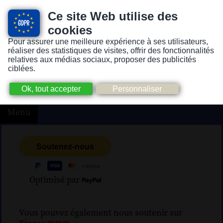
Ce site Web utilise des
cookies
Pour assurer une meilleure expérience à ses utilisateurs,
Version pour personnes mal-voyantes ou non-voyantes
réaliser des statistiques de visites, offrir des fonctionnalités
relatives aux médias sociaux, proposer des publicités
ciblées.
Menu
Optimisé par
Vous pouvez également nous soutenir sur