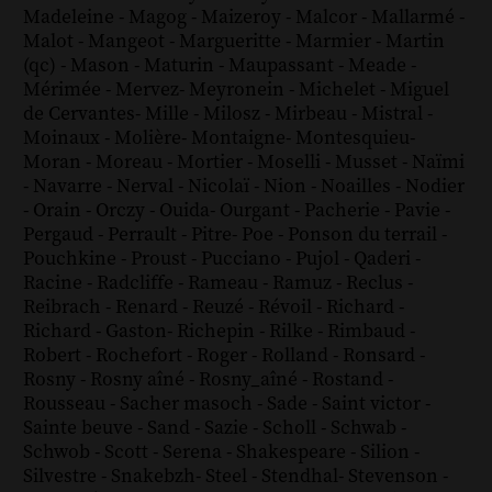
Madeleine
-
Magog
-
Maizeroy
-
Malcor
-
Mallarmé
-
Malot
-
Mangeot
-
Margueritte
-
Marmier
-
Martin
(qc)
-
Mason
-
Maturin
-
Maupassant
-
Meade
-
Mérimée
-
Mervez
-
Meyronein
-
Michelet
-
Miguel
de Cervantes
-
Mille
-
Milosz
-
Mirbeau
-
Mistral
-
Moinaux
-
Molière
-
Montaigne
-
Montesquieu
-
Moran
-
Moreau
-
Mortier
-
Moselli
-
Musset
-
Naïmi
-
Navarre
-
Nerval
-
Nicolaï
-
Nion
-
Noailles
-
Nodier
-
Orain
-
Orczy
-
Ouida
-
Ourgant
-
Pacherie
-
Pavie
-
Pergaud
-
Perrault
-
Pitre
-
Poe
-
Ponson du terrail
-
Pouchkine
-
Proust
-
Pucciano
-
Pujol
-
Qaderi
-
Racine
-
Radcliffe
-
Rameau
-
Ramuz
-
Reclus
-
Reibrach
-
Renard
-
Reuzé
-
Révoil
-
Richard
-
Richard - Gaston
-
Richepin
-
Rilke
-
Rimbaud
-
Robert
-
Rochefort
-
Roger
-
Rolland
-
Ronsard
-
Rosny
-
Rosny aîné
-
Rosny_aîné
-
Rostand
-
Rousseau
-
Sacher masoch
-
Sade
-
Saint victor
-
Sainte beuve
-
Sand
-
Sazie
-
Scholl
-
Schwab
-
Schwob
-
Scott
-
Serena
-
Shakespeare
-
Silion
-
Silvestre
-
Snakebzh
-
Steel
-
Stendhal
-
Stevenson
-