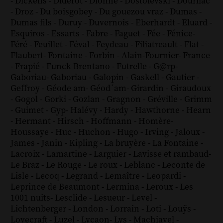
-
Dickens
-
Diderot
-
Dionne
-
Dostoïevski
-
Dourliac
-
Droz
-
Du boisgobey
-
Du gouezou vraz
-
Dumas
-
Dumas fils
-
Duruy
-
Duvernois
-
Eberhardt
-
Eluard
-
Esquiros
-
Essarts
-
Fabre
-
Faguet
-
Fée
-
Fénice
-
Féré
-
Feuillet
-
Féval
-
Feydeau
-
Filiatreault
-
Flat
-
Flaubert
-
Fontaine
-
Forbin
-
Alain-Fournier
-
France
-
Frapié
-
Funck Brentano
-
Futrelle
-
G@rp
-
Gaboriau
-
Gaboriau
-
Galopin
-
Gaskell
-
Gautier
-
Geffroy
-
Géode am
-
Géod´am
-
Girardin
-
Giraudoux
-
Gogol
-
Gorki
-
Gozlan
-
Gragnon
-
Gréville
-
Grimm
-
Guimet
-
Gyp
-
Halévy
-
Hardy
-
Hawthorne
-
Hearn
-
Hermant
-
Hirsch
-
Hoffmann
-
Homère
-
Houssaye
-
Huc
-
Huchon
-
Hugo
-
Irving
-
Jaloux
-
James
-
Janin
-
Kipling
-
La bruyère
-
La Fontaine
-
Lacroix
-
Lamartine
-
Larguier
-
Lavisse et rambaud
-
Le Braz
-
Le Rouge
-
Le roux
-
Leblanc
-
Leconte de
Lisle
-
Lecoq
-
Legrand
-
Lemaître
-
Leopardi
-
Leprince de Beaumont
-
Lermina
-
Leroux
-
Les
1001 nuits
-
Lesclide
-
Lesueur
-
Level
-
Lichtenberger
-
London
-
Lorrain
-
Loti
-
Louÿs
-
Lovecraft
-
Luzel
-
Lycaon
-
Lys
-
Machiavel
-