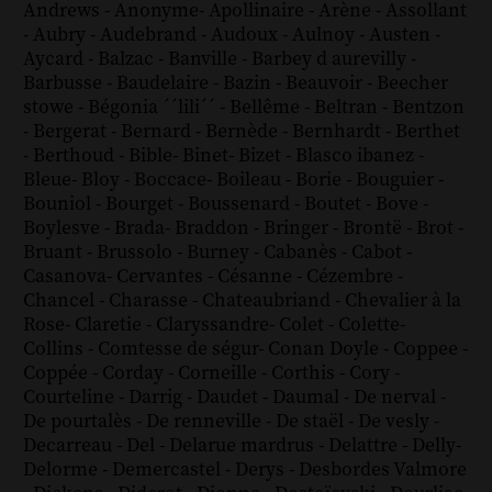
Andrews
-
Anonyme
-
Apollinaire
-
Arène
-
Assollant
-
Aubry
-
Audebrand
-
Audoux
-
Aulnoy
-
Austen
-
Aycard
-
Balzac
-
Banville
-
Barbey d aurevilly
-
Barbusse
-
Baudelaire
-
Bazin
-
Beauvoir
-
Beecher
stowe
-
Bégonia ´´lili´´
-
Bellême
-
Beltran
-
Bentzon
-
Bergerat
-
Bernard
-
Bernède
-
Bernhardt
-
Berthet
-
Berthoud
-
Bible
-
Binet
-
Bizet
-
Blasco ibanez
-
Bleue
-
Bloy
-
Boccace
-
Boileau
-
Borie
-
Bouguier
-
Bouniol
-
Bourget
-
Boussenard
-
Boutet
-
Bove
-
Boylesve
-
Brada
-
Braddon
-
Bringer
-
Brontë
-
Brot
-
Bruant
-
Brussolo
-
Burney
-
Cabanès
-
Cabot
-
Casanova
-
Cervantes
-
Césanne
-
Cézembre
-
Chancel
-
Charasse
-
Chateaubriand
-
Chevalier à la
Rose
-
Claretie
-
Claryssandre
-
Colet
-
Colette
-
Collins
-
Comtesse de ségur
-
Conan Doyle
-
Coppee
-
Coppée
-
Corday
-
Corneille
-
Corthis
-
Cory
-
Courteline
-
Darrig
-
Daudet
-
Daumal
-
De nerval
-
De pourtalès
-
De renneville
-
De staël
-
De vesly
-
Decarreau
-
Del
-
Delarue mardrus
-
Delattre
-
Delly
-
Delorme
-
Demercastel
-
Derys
-
Desbordes Valmore