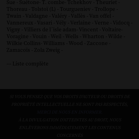
Sue
-
Suétone
-
T. combe
-
Tchekhov
-
Theuriet
-
Thoreau
-
Tolstoï (L)
-
Tourgueniev
-
Trollope
-
Twain
-
Valdagne
-
Valéry
-
Vallès
-
Van offel
-
Vannereux
-
Vasari
-
Vély
-
Verlaine
-
Verne
-
Vidocq
-
Vigny
-
Villiers de l´isle adam
-
Vincent
-
Voltaire
-
Voragine
-
Vouin
-
Weil
-
Wells
-
Wharton
-
Wilde
-
Wilkie Collins
-
Williams
-
Wood
-
Zaccone
-
Zamacoïs
-
Zola
Zweig
-
--- Liste complète
SI VOUS PENSEZ QUE VOS DROITS D'AUTEUR OU DROITS DE
PROPRIÉTÉ INTELLECTUELLE NE SONT PAS RESPECTÉS,
MERCI DE NOUS EN INFORMER.
À LA DIVULGATION D’ATTEINTES AU DROIT, NOUS
ENLÈVERONS IMMÉDIATEMENT LES CONTENUS
CONCERNÉS