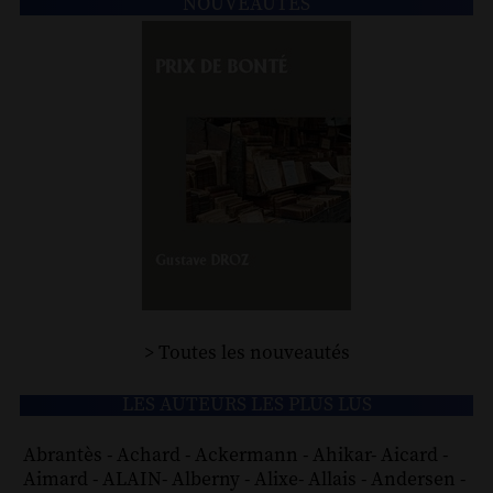
NOUVEAUTÉS
> Toutes les nouveautés
LES AUTEURS LES PLUS LUS
Abrantès
-
Achard
-
Ackermann
-
Ahikar
-
Aicard
-
Aimard
-
ALAIN
-
Alberny
-
Alixe
-
Allais
-
Andersen
-