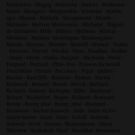
Madeleine
-
Magog
-
Maizeroy
-
Malcor
-
Mallarmé
-
Malot
-
Mangeot
-
Margueritte
-
Marmier
-
Martin
(qc)
-
Mason
-
Maturin
-
Maupassant
-
Meade
-
Mérimée
-
Mervez
-
Meyronein
-
Michelet
-
Miguel
de Cervantes
-
Mille
-
Milosz
-
Mirbeau
-
Mistral
-
Moinaux
-
Molière
-
Montaigne
-
Montesquieu
-
Moran
-
Moreau
-
Mortier
-
Moselli
-
Musset
-
Naïmi
-
Navarre
-
Nerval
-
Nicolaï
-
Nion
-
Noailles
-
Nodier
-
Orain
-
Orczy
-
Ouida
-
Ourgant
-
Pacherie
-
Pavie
-
Pergaud
-
Perrault
-
Pitre
-
Poe
-
Ponson du terrail
-
Pouchkine
-
Proust
-
Pucciano
-
Pujol
-
Qaderi
-
Racine
-
Radcliffe
-
Rameau
-
Ramuz
-
Reclus
-
Reibrach
-
Renard
-
Reuzé
-
Révoil
-
Richard
-
Richard - Gaston
-
Richepin
-
Rilke
-
Rimbaud
-
Robert
-
Rochefort
-
Roger
-
Rolland
-
Ronsard
-
Rosny
-
Rosny aîné
-
Rosny_aîné
-
Rostand
-
Rousseau
-
Sacher masoch
-
Sade
-
Saint victor
-
Sainte beuve
-
Sand
-
Sazie
-
Scholl
-
Schwab
-
Schwob
-
Scott
-
Serena
-
Shakespeare
-
Silion
-
Silvestre
-
Snakebzh
-
Steel
-
Stendhal
-
Stevenson
-