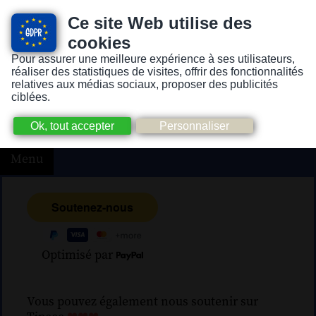
Ce site Web utilise des
cookies
Pour assurer une meilleure expérience à ses utilisateurs,
Version pour personnes mal-voyantes ou non-voyantes
réaliser des statistiques de visites, offrir des fonctionnalités
relatives aux médias sociaux, proposer des publicités
ciblées.
Menu
Optimisé par
Vous pouvez également nous soutenir sur