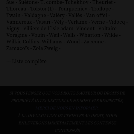
Sue
-
Suétone
-
T. combe
-
Tchekhov
-
Theuriet
-
Thoreau
-
Tolstoï (L)
-
Tourgueniev
-
Trollope
-
Twain
-
Valdagne
-
Valéry
-
Vallès
-
Van offel
-
Vannereux
-
Vasari
-
Vély
-
Verlaine
-
Verne
-
Vidocq
-
Vigny
-
Villiers de l´isle adam
-
Vincent
-
Voltaire
-
Voragine
-
Vouin
-
Weil
-
Wells
-
Wharton
-
Wilde
-
Wilkie Collins
-
Williams
-
Wood
-
Zaccone
-
Zamacoïs
-
Zola
Zweig
-
--- Liste complète
SI VOUS PENSEZ QUE VOS DROITS D'AUTEUR OU DROITS DE
PROPRIÉTÉ INTELLECTUELLE NE SONT PAS RESPECTÉS,
MERCI DE NOUS EN INFORMER.
À LA DIVULGATION D’ATTEINTES AU DROIT, NOUS
ENLÈVERONS IMMÉDIATEMENT LES CONTENUS
CONCERNÉS