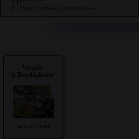
Tipeee
❤❤❤
👉
https://fr.tipeee.com/audiocite
-