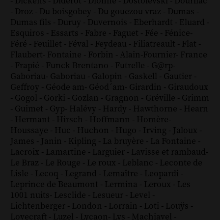
-
Dickens
-
Diderot
-
Dionne
-
Dostoïevski
-
Dourliac
-
Droz
-
Du boisgobey
-
Du gouezou vraz
-
Dumas
-
Dumas fils
-
Duruy
-
Duvernois
-
Eberhardt
-
Eluard
-
Esquiros
-
Essarts
-
Fabre
-
Faguet
-
Fée
-
Fénice
-
Féré
-
Feuillet
-
Féval
-
Feydeau
-
Filiatreault
-
Flat
-
Flaubert
-
Fontaine
-
Forbin
-
Alain-Fournier
-
France
-
Frapié
-
Funck Brentano
-
Futrelle
-
G@rp
-
Gaboriau
-
Gaboriau
-
Galopin
-
Gaskell
-
Gautier
-
Geffroy
-
Géode am
-
Géod´am
-
Girardin
-
Giraudoux
-
Gogol
-
Gorki
-
Gozlan
-
Gragnon
-
Gréville
-
Grimm
-
Guimet
-
Gyp
-
Halévy
-
Hardy
-
Hawthorne
-
Hearn
-
Hermant
-
Hirsch
-
Hoffmann
-
Homère
-
Houssaye
-
Huc
-
Huchon
-
Hugo
-
Irving
-
Jaloux
-
James
-
Janin
-
Kipling
-
La bruyère
-
La Fontaine
-
Lacroix
-
Lamartine
-
Larguier
-
Lavisse et rambaud
-
Le Braz
-
Le Rouge
-
Le roux
-
Leblanc
-
Leconte de
Lisle
-
Lecoq
-
Legrand
-
Lemaître
-
Leopardi
-
Leprince de Beaumont
-
Lermina
-
Leroux
-
Les
1001 nuits
-
Lesclide
-
Lesueur
-
Level
-
Lichtenberger
-
London
-
Lorrain
-
Loti
-
Louÿs
-
Lovecraft
-
Luzel
-
Lycaon
-
Lys
-
Machiavel
-