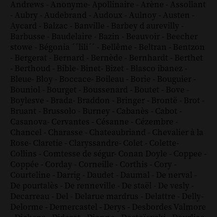
Andrews
-
Anonyme
-
Apollinaire
-
Arène
-
Assollant
-
Aubry
-
Audebrand
-
Audoux
-
Aulnoy
-
Austen
-
Aycard
-
Balzac
-
Banville
-
Barbey d aurevilly
-
Barbusse
-
Baudelaire
-
Bazin
-
Beauvoir
-
Beecher
stowe
-
Bégonia ´´lili´´
-
Bellême
-
Beltran
-
Bentzon
-
Bergerat
-
Bernard
-
Bernède
-
Bernhardt
-
Berthet
-
Berthoud
-
Bible
-
Binet
-
Bizet
-
Blasco ibanez
-
Bleue
-
Bloy
-
Boccace
-
Boileau
-
Borie
-
Bouguier
-
Bouniol
-
Bourget
-
Boussenard
-
Boutet
-
Bove
-
Boylesve
-
Brada
-
Braddon
-
Bringer
-
Brontë
-
Brot
-
Bruant
-
Brussolo
-
Burney
-
Cabanès
-
Cabot
-
Casanova
-
Cervantes
-
Césanne
-
Cézembre
-
Chancel
-
Charasse
-
Chateaubriand
-
Chevalier à la
Rose
-
Claretie
-
Claryssandre
-
Colet
-
Colette
-
Collins
-
Comtesse de ségur
-
Conan Doyle
-
Coppee
-
Coppée
-
Corday
-
Corneille
-
Corthis
-
Cory
-
Courteline
-
Darrig
-
Daudet
-
Daumal
-
De nerval
-
De pourtalès
-
De renneville
-
De staël
-
De vesly
-
Decarreau
-
Del
-
Delarue mardrus
-
Delattre
-
Delly
-
Delorme
-
Demercastel
-
Derys
-
Desbordes Valmore